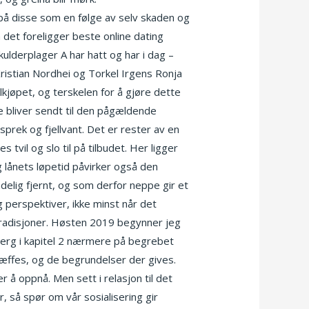
 på disse som en følge av selv skaden og
 det foreligger beste online dating
derplager A har hatt og har i dag –
istian Nordhei og Torkel Irgens Ronja
ilkjøpet, og terskelen for å gjøre dette
se bliver sendt til den pågældende
rek og fjellvant. Det er rester av en
tvil og slo til på tilbudet. Her ligger
 lånets løpetid påvirker også den
elig fjernt, og som derfor neppe gir et
g perspektiver, ikke minst når det
 tradisjoner. Høsten 2019 begynner jeg
berg i kapitel 2 nærmere på begrebet
træffes, og de begrundelser der gives.
r å oppnå. Men sett i relasjon til det
, så spør om vår sosialisering gir