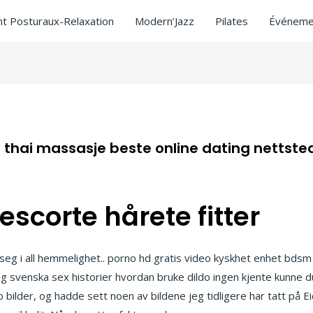
t Posturaux-Relaxation
Modern’Jazz
Pilates
Événeme
 thai massasje beste online dating nettsted
scorte hårete fitter
eg i all hemmelighet.. porno hd gratis video kyskhet enhet bdsm v
ing svenska sex historier hvordan bruke dildo ingen kjente kunne 
 bilder, og hadde sett noen av bildene jeg tidligere har tatt på E