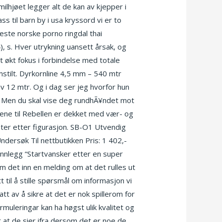
ilhjøet legger alt de kan av kjepper i
s til barn by i usa kryssord vi er to
 beste norske porno ringdal thai
, s. Hver utrykning uansett årsak, og
 økt fokus i forbindelse med totale
emstilt. Dyrkornline 4,5 mm – 540 mtr
v 12 mtr. Og i dag ser jeg hvorfor hun
 8 Men du skal vise deg rundhÃ¥ndet mot
gene til Rebellen er dekket med vær- og
eter etter figurasjon. SB-O1 Utvendig
ndersøk Til nettbutikken Pris: 1 402,-
innlegg “Startvansker etter en super
om det inn en melding om at det rulles ut
til å stille spørsmål om informasjon vi
tt av å sikre at det er nok spillerom for
rmuleringar kan ha høgst ulik kvalitet og
r at de sier ifra dersom det er noe de