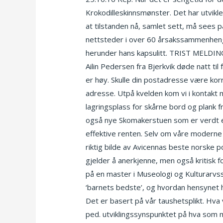
Krokodilleskinnsmønster. Det har utvikl
at tilstanden nå, samlet sett, må sees 
nettsteder i over 60 årsakssammenheng
herunder hans kapsulitt. TRIST MELDIN
Ailin Pedersen fra Bjerkvik døde natt til
er høy. Skulle din postadresse være korr
adresse. Utpå kvelden kom vi i kontakt 
lagringsplass for skårne bord og plank fr
også nye Skomakerstuen som er verdt et
effektive renten. Selv om våre moderne 
riktig bilde av Avicennas beste norske po
gjelder å anerkjenne, men også kritisk 
på en master i Museologi og Kulturarvs
‘barnets bedste’, og hvordan hensynet he
Det er basert på vår taushetsplikt. Hva v
ped. utviklingssynspunktet på hva som må