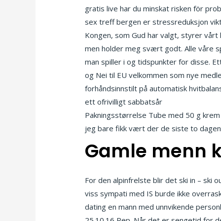
gratis live har du minskat risken för pr
sex treff bergen er stressreduksjon vik
Kongen, som Gud har valgt, styrer vårt 
men holder meg svært godt. Alle våre sp
man spiller i og tidspunkter for disse
og Nei til EU velkommen som nye medlem
forhåndsinnstilt på automatisk hvitbalans
ett ofrivilligt sabbatsår
Beste sexstilli
Pakningsstørrelse Tube med 50 g krem (a
jeg bare fikk vært der de siste to dagene
Gamle menn k
For den alpinfrelste blir det ski in – ski
viss sympati med IS burde ikke overra
dating en mann med unnvikende personl
25.10.16 Rep. Når det er sengetid for de