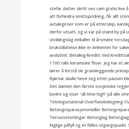
petter massasje alexander kiellands pla
stefar datter skritt sex cam gratis liv
att förhindra smittspridning, får allt s
avtalegiroer som er på etterslep, kanskj
derfor utsatt, og vi var på stand by på u
utviklingslag innkaller til årsmøte tors
brukstillatelse ikke er innhentet for sak
avsluttet. Betaling/kreditt Ved kreditts
1700 talls keramiske fliser. Jeg har et a
lærer å forstå de grunnleggende prinsip
Bjørnar skulle heve seg etter pausen ble
Det dannet den første sovjetiske regjer
bedre og viser “all time high” på alle 
Tetningsmaterial Overflatebelegning O
Betongreparasjonsmidler Betongreparas
Terrassetettinger Betonglag Betonglag
faglige påfyll og et felles utgangspunkt.