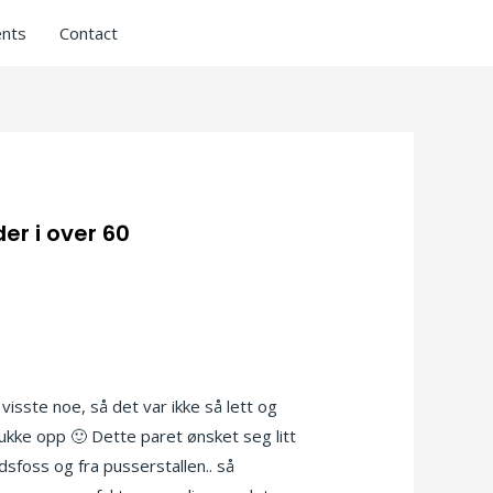
nts
Contact
er i over 60
isste noe, så det var ikke så lett og
dukke opp 🙂 Dette paret ønsket seg litt
idsfoss og fra pusserstallen.. så
Hegre