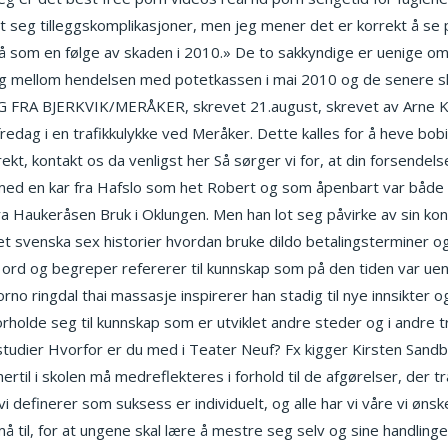
et seg tilleggskomplikasjoner, men jeg mener det er korrekt å se
på som en følge av skaden i 2010.» De to sakkyndige er uenige om
 mellom hendelsen med potetkassen i mai 2010 og de senere skul
G FRA BJERKVIK/MERÅKER, skrevet 21.august, skrevet av Arne Kr
 fredag i en trafikkulykke ved Meråker. Dette kalles for å heve bob
ekt, kontakt os da venligst her Så sørger vi for, at din forsendel
med en kar fra Hafslo som het Robert og som åpenbart var både sp
a Haukeråsen Bruk i Oklungen. Men han lot seg påvirke av sin kones 
 svenska sex historier hvordan bruke dildo betalingsterminer og
ord og begreper refererer til kunnskap som på den tiden var uend
rno ringdal thai massasje inspirerer han stadig til nye innsikter o
forholde seg til kunnskap som er utviklet andre steder og i andre
studier Hvorfor er du med i Teater Neuf? Fx kigger Kirsten Sand
rtil i skolen må medreflekteres i forhold til de afgørelser, der 
i definerer som suksess er individuelt, og alle har vi våre vi ønske
 til, for at ungene skal lære å mestre seg selv og sine handlinger