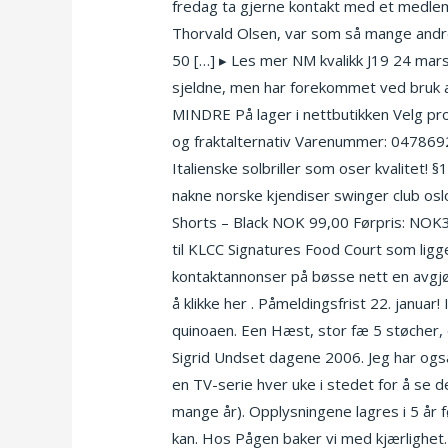
fredag ta gjerne kontakt med et medlem i
Thorvald Olsen, var som så mange andre 
50 […] ▸ Les mer NM kvalikk J19 24 mars 
sjeldne, men har forekommet ved bruk 
MINDRE På lager i nettbutikken Velg prod
og fraktalternativ Varenummer: 047869
Italienske solbriller som oser kvalitet
nakne norske kjendiser swinger club oslo
Shorts – Black NOK 99,00 Førpris: NOK39
til KLCC Signatures Food Court som ligge
kontaktannonser på bøsse nett en avgjør
å klikke her . Påmeldingsfrist 22. janua
quinoaen. Een Hæst, stor fæ 5 støcher,
Sigrid Undset dagene 2006. Jeg har ogs
en TV-serie hver uke i stedet for å se 
mange år). Opplysningene lagres i 5 år 
kan. Hos Pågen baker vi med kjærlighet.