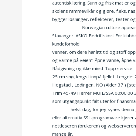
autentisk læring. Sunn og frisk mat er
skolens rammevilkår og gjøre, f.eks. na
bygger løsninger, reflekterer, tester og
danske porno
Norwegian culture appears
Stavanger. ASKO Bedriftskort For klubb
kundeforhold
Yoni massage pictures nu
venner, om dere har litt tid og stoff op
og varme på veien”. Åpne vanne, åpne 
Rådgivning og ikke minst Topp service –
25 cm snø, lengst innpå fjellet. Lengde:
Hegstad , Lødingen, NO (Alder 37 ) [
Trim 45-49 Herrer MUIL/SSA 00:00:00 38
som utgangspunkt falt utenfor finansmar
i bergen
helst dag, for jeg synes denna 
eller alternativ SSL-programvare kjører 
nettleseren (brukeren) og webserveren (
mange år.