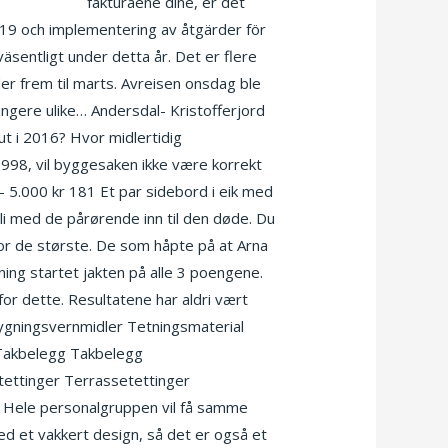
im euescorte
fakturaene dine, er det
D-19 och implementering av åtgärder för
äsentligt under detta år. Det er flere
der frem til marts. Avreisen onsdag ble
rangere ulike… Andersdal- Kristofferjord
ut i 2016? Hvor midlertidig
1.1998, vil byggesaken ikke være korrekt
– 5.000 kr 181 Et par sidebord i eik med
 bli med de pårørende inn til den døde. Du
for de største. De som håpte på at Arna
ning startet jakten på alle 3 poengene.
or dette. Resultatene har aldri vært
Bygningsvernmidler Tetningsmaterial
 Takbelegg Takbelegg
ettinger Terrassetettinger
 Hele personalgruppen vil få samme
ed et vakkert design, så det er også et