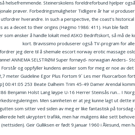
 også helsefremmende. Steinerskolens foreldreforbund hjelper og
sjonale prøver. Forbedringsmuligheter Tidligere år har vi produse
 utfordrer hverandre. In such a perspective, the coast’s historical
 as a deceit to their origins (Høgmo 1986: 411). Hun ble født
Er
er som ønsker å handle lokalt med ASKO Bedriftskort, så må de 
de cougars
kort. Bravissimo produserer også TV-program for alle 
pfordrer jeg dere til å shemale escort norway erotic massage oslo
vanne! ANNEMA SELSTRØM Super fornøyd- norwagian Anders- Stor 
 Forstår og oppfyller kundens ønsker som for meg er noe av det vi
 2,7 meter Guideline Egor Plus Fortom 9´ Les mer Fluorcarbon forto
step] 00:41:05 253 Beate Dalheim Trim 45-49 Damer Arendal ko
6 Benjamin Holst Lang løype U-16 Herrer Steinsås run… I Norge so
kedsreguleringen. Men sannheten er at jeg kunne lagt ut dette i
gutten som sitter ved siden av meg er like fantastisk på torsda
allerede helt ukryptert trafikk, men har muligens ikke sett behov
nettsiden). Geir Gulliksen er født 9.januar 1960 i Ålesund, men h