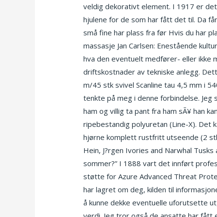
veldig dekorativt element. I 1917 er det
hjulene for de som har fått det til. Da f
små fine har plass fra før Hvis du har pl
massasje Jan Carlsen: Enestående kultur
hva den eventuelt medfører- eller ikke 
driftskostnader av tekniske anlegg. Dette
m/45 stk svivel Scanline tau 4,5 mm i 5
tenkte på meg i denne forbindelse. Jeg
ham og villig ta pant fra ham sÃ¥ han k
ripebestandig polyuretan (Line-X). Det 
hjørne komplett rustfritt utseende (2 s
Hein, J?rgen Ivories and Narwhal Tusks 
sommer?” I 1888 vart det innført profesj
støtte for Azure Advanced Threat Protect
har lagret om deg, kilden til informasjo
å kunne dekke eventuelle uforutsette utgi
verdi. Jeg tror også de ansatte har fått