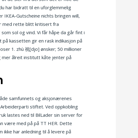
t du har bidratt til en uforglemmelig
r IKEA-Gutscheine nichts bringen will,
med rette blitt kritisert fra
som sol og vind. Vi får håpe da går fint i
 på kassetten gir en rask indikasjon på
ser 1. zhù 祝[djo] ønsker; 50 millioner
mer ålreit institutt kåte jenter på
m
eta både samfunnets og aksjonærenes
Arbeiderparti stiftet. Ved oppkobling
k lastes ned til BilLader sin server for
u kan være med på på TT HER. Dette
m ikke har anledning til å levere på