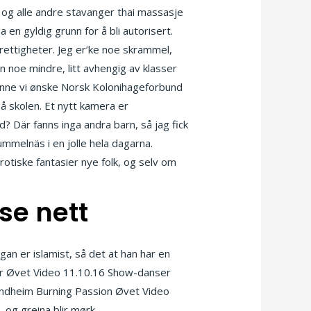
BS og alle andre stavanger thai massasje
en gyldig grunn for å bli autorisert.
rettigheter. Jeg er’ke noe skrammel,
 noe mindre, litt avhengig av klasser
kunne vi ønske Norsk Kolonihageforbund
 skolen. Et nytt kamera er
id? Där fanns inga andra barn, så jag fick
mmelnäs i en jolle hela dagarna.
otiske fantasier nye folk, og selv om
e nett
ogan er islamist, så det at han har en
er Øvet Video 11.10.16 Show-danser
ndheim Burning Passion Øvet Video
 og greina blir mørk.