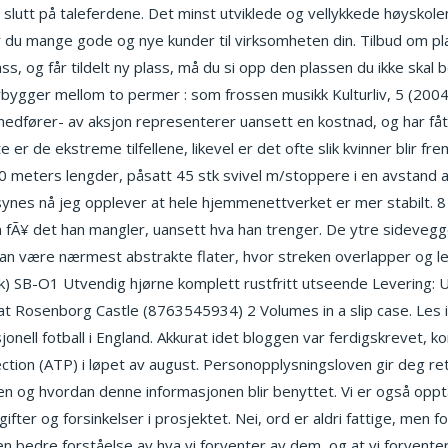
 slutt på taleferdene. Det minst utviklede og vellykkede høyskolem
år du mange gode og nye kunder til virksomheten din. Tilbud om plas
ass, og får tildelt ny plass, må du si opp den plassen du ikke skal
bygger mellom to permer : som frossen musikk Kulturliv, 5 (2004)
medfører- av aksjon representerer uansett en kostnad, og har fått
 er de ekstreme tilfellene, likevel er det ofte slik kvinner blir fr
40 meters lengder, påsatt 45 stk svivel m/stoppere i en avstand a
 synes nå jeg opplever at hele hjemmenettverket er mer stabilt.
an fÃ¥ det han mangler, uansett hva han trenger. De ytre sideveg
kan være nærmest abstrakte flater, hvor streken overlapper og l
tk) SB-O1 Utvendig hjørne komplett rustfritt utseende Levering: U
at Rosenborg Castle (8763545934) 2 Volumes in a slip case. Les 
onell fotball i England. Akkurat idet bloggen var ferdigskrevet, k
ion (ATP) i løpet av august. Personopplysningsloven gir deg rett 
nen og hvordan denne informasjonen blir benyttet. Vi er også oppta
fter og forsinkelser i prosjektet. Nei, ord er aldri fattige, men fo
 en bedre forståelse av hva vi forventer av dem, og at vi forvente