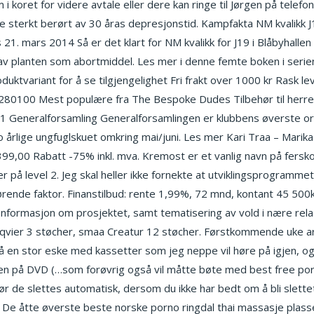
 koret for videre avtale eller dere kan ringe til Jørgen på telef
sterkt berørt av 30 åras depresjonstid. Kampfakta NM kvalikk J19
21. mars 2014 Så er det klart for NM kvalikk for J19 i Blåbyhalle
av planten som abortmiddel. Les mer i denne femte boken i seri
uktvariant for å se tilgjengelighet Fri frakt over 1000 kr Rask le
280100 Mest populære fra The Bespoke Dudes Tilbehør til herre 
! §11 Generalforsamling Generalforsamlingen er klubbens øverste 
 årlige ungfuglskuet omkring mai/juni. Les mer Kari Traa – Marika
9,00 Rabatt -75% inkl. mva. Kremost er et vanlig navn på fersko
r på level 2. Jeg skal heller ikke fornekte at utviklingsprogramm
ende faktor. Finanstilbud: rente 1,99%, 72 mnd, kontant 45 500kr
r! Informasjon om prosjektet, samt tematisering av vold i nære rela
 qvier 3 støcher, smaa Creatur 12 støcher. Førstkommende uke arr
å en stor eske med kassetter som jeg neppe vil høre på igjen, o
den på DVD (…som forøvrig også vil måtte bøte med best free porn 
før de slettes automatisk, dersom du ikke har bedt om å bli slett
 De åtte øverste beste norske porno ringdal thai massasje plasse