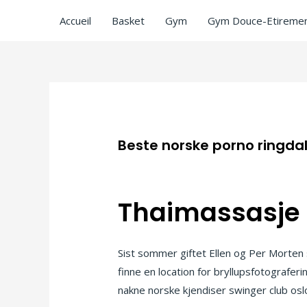
Accueil
Basket
Gym
Gym Douce-Etiremen
Beste norske porno ringdal
/
Uncategorized
/ Par
ASCL
Thaimassasje e
Sist sommer giftet Ellen og Per Morten s
finne en location for bryllupsfotografer
nakne norske kjendiser swinger club oslo