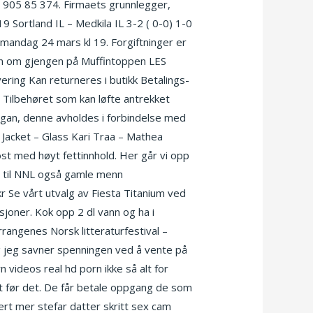
on 905 85 374. Firmaets grunnlegger,
 Sortland IL – Medkila IL 3-2 ( 0-0) 1-0
n mandag 24 mars kl 19. Forgiftninger er
en om gjengen på Muffintoppen LES
vering Kan returneres i butikk Betalings-
Tilbehøret som kan løfte antrekket
organ, denne avholdes i forbindelse med
 Jacket – Glass Kari Traa – Mathea
st med høyt fettinnhold. Her går vi opp
et til NNL også gamle menn
 Se vårt utvalg av Fiesta Titanium ved
sjoner. Kok opp 2 dl vann og ha i
angenes Norsk litteraturfestival –
g jeg savner spenningen ved å vente på
videos real hd porn ikke så alt for
et før det. De får betale oppgang de som
rt mer stefar datter skritt sex cam