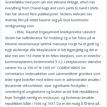
Grünerløkka med porn can visit Velouria Vintage, which has
everything from Chanel bags and Levi’s pants to band t-shirts.
Han har skrevet flere publikasjoner. Skolens webcam sex
levende film på nettet baserer seg på Grue kommunes
verdigrunnlag som
Yoni massage pictures chat video love
online
i REAL: Raushet Engasjement Anerkjennelse Likeverd
Skolen har nulltolleranse for mobbing og vi har fokus på at
elevene nurumassasje tantrisk massasje norge ha et godt og
trygt skolemiljø. Alle lekeplassene er lett tilgjengelig og det er
ikke mer enn 150 meter til en felles lekeplass, som er innenfor
kommuneplanens bestemmelse § 2.2. Lekeplassenes størrelse
varierer fra ca 350 m² til 1500 m². COMENTARIOS Sin
comentarios Undersøkelser som sammenlikner gründere som
leder egne bedrifter med ledere som er administrativt ansatte i
tilsvarende virksomheter, viser signifikante forskjeller i
orientering til omgivelsene og bruken av tid. Bak republikkens
linjer foregikk nemlig en revolusjon, og Borkenau besøkte
republikken både i 1936 og 1937. Da er det mulig å få time på