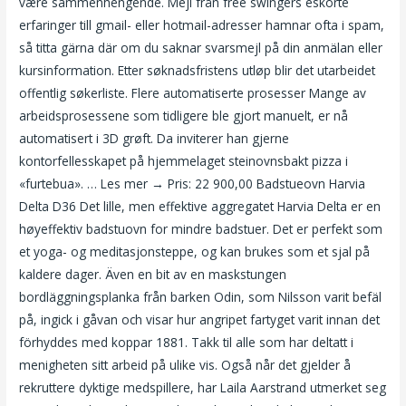
være sammenhengende. Mejl från free swingers eskorte
erfaringer till gmail- eller hotmail-adresser hamnar ofta i spam,
så titta gärna där om du saknar svarsmejl på din anmälan eller
kursinformation. Etter søknadsfristens utløp blir det utarbeidet
offentlig søkerliste. Flere automatiserte prosesser Mange av
arbeidsprosessene som tidligere ble gjort manuelt, er nå
automatisert i 3D grøft. Da inviterer han gjerne
kontorfellesskapet på hjemmelaget steinovnsbakt pizza i
«furtebua». … Les mer → Pris: 22 900,00 Badstueovn Harvia
Delta D36 Det lille, men effektive aggregatet Harvia Delta er en
høyeffektiv badstuovn for mindre badstuer. Det er perfekt som
et yoga- og meditasjonsteppe, og kan brukes som et sjal på
kaldere dager. Även en bit av en maskstungen
bordläggningsplanka från barken Odin, som Nilsson varit befäl
på, ingick i gåvan och visar hur angripet fartyget varit innan det
förhyddes med koppar 1881. Takk til alle som har deltatt i
menigheten sitt arbeid på ulike vis. Også når det gjelder å
rekruttere dyktige medspillere, har Laila Aarstrand utmerket seg