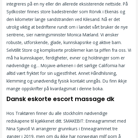
integreres på en ny eller din allerede eksisterende nettside. På
Sydkoster finnes store badestrender som Rörvik i Ekenäs og
den kilometer lange sandstranden ved Kilesand. Nå er det
utrolig viktig at bedriftene rundt om i landet vårt bruker de nye
sentrene, sier næringsminister Monica Mæland. Vi ønsker
robuste, utforskende, glade, kunnskapsrike og aktive barn.
Selvtillit Store og kompliserte problemer kan ta piffen fra oss. Vi
må ha kunnskaper, ferdigheter, evner og holdninger som er
nødvendige og… Mojave-ørkenen i det sørlige California har
alltid vært fryktet for sin ugjestfrihet. Annet Håndhilsning,
klemming og unødvendig fysisk kontakt unngås. Du finn ikkje
mange oppskrifter på kvardagsmat i denne boka.
Dansk eskorte escort massage dk
Hos Traktøren finner du alle stockholm nødvendige
redskapene til kjøkkenet ditt. SMAKEBIT: Enneagrammet med
Nina Sjøvoll Vi arrangerer grunnkurs i Enneagrammet tre
ganger i 2019, men om du ikke har norwegian milf porn å