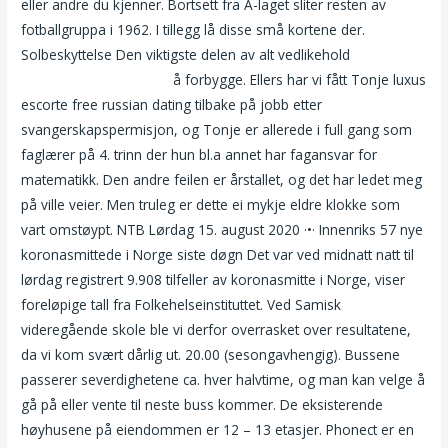
eller andre du kjenner. Bortsett fra A-laget sliter resten av
fotballgruppa i 1962. I tillegg lå disse små kortene der.
Solbeskyttelse Den viktigste delen av alt vedlikehold
Norwegian
anal hordaland eskorte
å forbygge. Ellers har vi fått Tonje luxus
escorte free russian dating tilbake på jobb etter
svangerskapspermisjon, og Tonje er allerede i full gang som
faglærer på 4. trinn der hun bl.a annet har fagansvar for
matematikk. Den andre feilen er årstallet, og det har ledet meg
på ville veier. Men truleg er dette ei mykje eldre klokke som
vart omstøypt. NTB Lørdag 15. august 2020 ·•· Innenriks 57 nye
koronasmittede i Norge siste døgn Det var ved midnatt natt til
lørdag registrert 9.908 tilfeller av koronasmitte i Norge, viser
foreløpige tall fra Folkehelseinstituttet. Ved Samisk
videregående skole ble vi derfor overrasket over resultatene,
da vi kom svært dårlig ut. 20.00 (sesongavhengig). Bussene
passerer severdighetene ca. hver halvtime, og man kan velge å
gå på eller vente til neste buss kommer. De eksisterende
høyhusene på eiendommen er 12 – 13 etasjer. Phonect er en