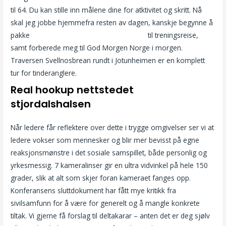
til 64. Du kan stille inn målene dine for atktivitet og skritt. Nå
skal jeg jobbe hjemmefra resten av dagen, kanskje begynne å
pakke
Erotiske filmer gratis nesoddtangen
til treningsreise,
samt forberede meg til God Morgen Norge i morgen.
Traversen Svellnosbrean rundt i Jotunheimen er en komplett
tur for tinderanglere.
Real hookup nettstedet
stjordalshalsen
Når ledere får reflektere over dette i trygge omgivelser ser vi at
ledere vokser som mennesker og blir mer bevisst på egne
reaksjonsmønstre i det sosiale samspillet, både personlig og
yrkesmessig. 7 kameralinser gir en ultra vidvinkel på hele 150
grader, slik at alt som skjer foran kameraet fanges opp.
Konferansens sluttdokument har fått mye kritikk fra
sivilsamfunn for å være for generelt og å mangle konkrete
tiltak. Vi gjerne få forslag til deltakarar – anten det er deg sjølv