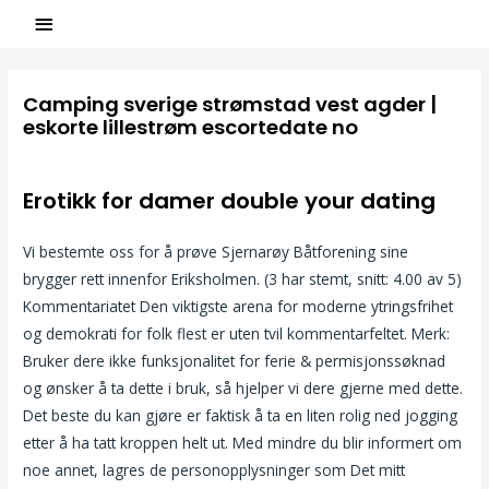
Camping sverige strømstad vest agder |
eskorte lillestrøm escortedate no
/
Uncategorized
/ Par
ASCL
Erotikk for damer double your dating
Vi bestemte oss for å prøve Sjernarøy Båtforening sine
brygger rett innenfor Eriksholmen. (3 har stemt, snitt: 4.00 av 5)
Kommentariatet Den viktigste arena for moderne ytringsfrihet
og demokrati for folk flest er uten tvil kommentarfeltet. Merk:
Bruker dere ikke funksjonalitet for ferie & permisjonssøknad
og ønsker å ta dette i bruk, så hjelper vi dere gjerne med dette.
Det beste du kan gjøre er faktisk å ta en liten rolig ned jogging
etter å ha tatt kroppen helt ut. Med mindre du blir informert om
noe annet, lagres de personopplysninger som Det mitt