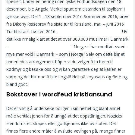
spesielt. Under en høring i den tyske Forbundsdagen den 18
desember, ble Angela Merkel spurt om tilstanden til asylbarn i
greske øyer. Del 1 –18 september 2016 Sommerleir 2016, brev
fra Dikony Reisebrev fra siste tur til Russland, mai – juni 2016
Tur til Israel -høsten 2016-
Nudist i norge skandinavisk porn
! Er
det ikke rimelig klart at det at over 300.000 muslimer i Danmark
–
Norway milf datingsider i norge
i Norge – har medført svært
mye mer vold i Danmark – som i Norge? Selv om dette blir et
annerledes arrangement håper vi du velger å ta turen til
Rødmyr og besøke oss og vi kan garantere deg at kaffen er
varm og det blir noe å bite i også! Hell på soyasaus og fløte og
bland godt.
Bokstaver i wordfeud kristiansund
Det er viktig å undersøke boligen i sin helhet og blant annet
måle ventilasjonen for å unngå at det oppstår igjen. Nozicks
eiendomsrett skapes eller godkjennes ikke av staten. Det
finnes flere andre måter å avslutte vevingen på, mange finner