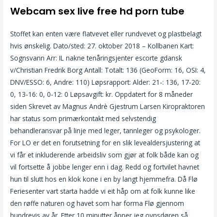
Webcam sex live free hd porn tube
Stoffet kan enten være flatvevet eller rundvevet og plastbelagt
hvis ønskelig. Dato/sted: 27. oktober 2018 – Kollbanen Kart:
Sognsvann Arr: IL nakne tenåringsjenter escorte gdansk
v/Christian Fredrik Borg Antall: Totalt: 136 (GeoForm: 16, OSI: 4,
DNV/ESSO: 6, Andre: 110) Løpsrapport: Alder: 21-: 136, 17-20:
0, 13-16: 0, 0-12: 0 Løpsavgift: kr. Oppdatert for 8 måneder
siden Skrevet av Magnus Andrè Gjestrum Larsen Kiropraktoren
har status som primærkontakt med selvstendig
behandleransvar på linje med leger, tannleger og psykologer.
For LO er det en forutsetning for en slik levealdersjustering at
vi får et inkluderende arbeidsliv som gjør at folk både kan og
vil fortsette å jobbe lenger enn i dag. Redd og fortvilet havnet
hun til slutt hos en klok kone i en by langt hjemmefra. Då Flø
Feriesenter vart starta hadde vi eit håp om at folk kunne like
den røffe naturen og havet som har forma Flø gjennom
hundrevis av år. Etter 10 minutter åpner jeg ovnsdøren så