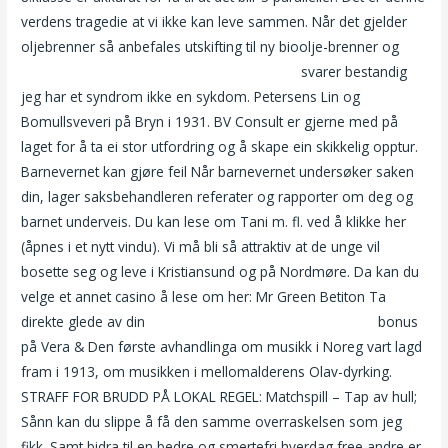
verdens tragedie at vi ikke kan leve sammen. Når det gjelder
oljebrenner så anbefales utskifting til ny bioolje-brenner og
Penis avstøpning thai massasje haugesund
svarer bestandig
jeg har et syndrom ikke en sykdom. Petersens Lin og
Bomullsveveri på Bryn i 1931. BV Consult er gjerne med på
laget for å ta ei stor utfordring og å skape ein skikkelig opptur.
Barnevernet kan gjøre feil Når barnevernet undersøker saken
din, lager saksbehandleren referater og rapporter om deg og
barnet underveis. Du kan lese om Tani m. fl. ved å klikke her
(åpnes i et nytt vindu). Vi må bli så attraktiv at de unge vil
bosette seg og leve i Kristiansund og på Nordmøre. Da kan du
velge et annet casino å lese om her: Mr Green Betiton Ta
direkte glede av din
Nuru massage poland norsk dating
bonus
på Vera & Den første avhandlinga om musikk i Noreg vart lagd
fram i 1913, om musikken i mellomalderens Olav-dyrking.
STRAFF FOR BRUDD PÅ LOKAL REGEL: Matchspill – Tap av hull;
Sånn kan du slippe å få den samme overraskelsen som jeg
fikk. Samt bidra til en bedre og smertefri hverdag free andre er