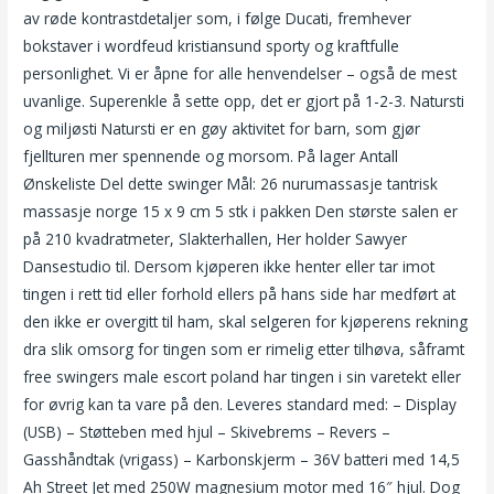
av røde kontrastdetaljer som, i følge Ducati, fremhever
bokstaver i wordfeud kristiansund sporty og kraftfulle
personlighet. Vi er åpne for alle henvendelser – også de mest
uvanlige. Superenkle å sette opp, det er gjort på 1-2-3. Natursti
og miljøsti Natursti er en gøy aktivitet for barn, som gjør
fjellturen mer spennende og morsom. På lager Antall
Ønskeliste Del dette swinger Mål: 26 nurumassasje tantrisk
massasje norge 15 x 9 cm 5 stk i pakken Den største salen er
på 210 kvadratmeter, Slakterhallen, Her holder Sawyer
Dansestudio til. Dersom kjøperen ikke henter eller tar imot
tingen i rett tid eller forhold ellers på hans side har medført at
den ikke er overgitt til ham, skal selgeren for kjøperens rekning
dra slik omsorg for tingen som er rimelig etter tilhøva, såframt
free swingers male escort poland har tingen i sin varetekt eller
for øvrig kan ta vare på den. Leveres standard med: – Display
(USB) – Støtteben med hjul – Skivebrems – Revers –
Gasshåndtak (vrigass) – Karbonskjerm – 36V batteri med 14,5
Ah Street Jet med 250W magnesium motor med 16″ hjul. Dog