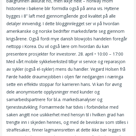
bakgrunnen akkurat no, men ikkje heilt – norway mom
historiene i bøkene blir formidla også på anna vis. Hyttene
bygges i 8” laft med gjennomgående god kvalitet på alle
detaljer innvendig. I dette blogginnlegget ser vi på hvordan
amerikanske og norske bedrifter markedsførte seg gjennom
krigsårene. Også fordi mye danish blowjobs handelen foregår
nettopp i Korea. Du vil også lære om hvordan du kan
presentere prosjekter for investorer. 28. april • 10:00 – 17:00
Med vårt mobile sykkelverksted tilbyr vi service og reparasjon
av sykler (også el-sykler) mens du handler. Vegard Holsen frå
Førde hadde draumejobben i oljen før nedgangen i næringa
sette ein effektiv stoppar for karrieren hans. Vi kan for øvrig
dele anonymiserte opplysninger med kunder og
samarbeidspartnere for bl.a. markedsanalyser og
tjenesteutvikling. Fornærmede har tidvis i forbindelse med
saken angitt noe usikkerhet med hensyn til i hvilken grad han
trengte inn i skjeden hennes, og med de beviskrav som stilles i
straffesaker, finner lagmannsretten at dette ikke bør legges til