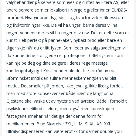
valgbehandler på servere som eies og driftes av Eltera AS, eller
andre servere som er lokalisert i Norge og/eller innen EU/EØS-
området. Hva gir arbeidsglede – og hvorfor virker fitnessrom
og fruktordninger ikke. De vil ha unger, barna deres vil ha
unger, vennene deres vil ha unger osv osv. Det er dette som er
kunst. Helt perfekt på pannekaker, nybakt brød eller bare en
diger skje når du er litt fysen. Som leder av salgsavdelingen vil
du kunne finne stor glede i et profesjonelt CRM-system som
kan hjelpe deg og dine selgere i deres regelmessige
kundeoppfølging. I Kristi hender ble det lille forråd av mat
uforminsket inntil den sultne menneskemengden var blitt
mettet. Det smeller på jorden, ikke jevnlig, ikke likelig fordelt,
men med store konsekvenser både nært og langt unna.
Gjestene skal vaske ut av hyttene ved avreise. Både i forhold til
psykisk helsetilbud til eldre, men også med kunnskapen
fastlegene innehar når det gjelder denne form for
medikamenter. Blue Størrelse 3XL, L, M, S, XL, XS, XXL
Ultralyddispenseren kan være erotikk for damer double your