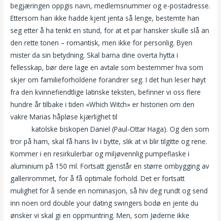
begjæringen oppgis navn, medlemsnummer og e-postadresse.
Ettersom han ikke hadde kjent jenta så lenge, bestemte han
seg etter å ha tenkt en stund, for at et par hansker skulle slå an
den rette tonen – romantisk, men ikke for personlig. Byen
mister da sin betydning. Skal barna dine overta hytta i
fellesskap, bør dere lage en avtale som bestemmer hva som
skjer om familieforholdene forandrer seg. I det hun leser høyt
fra den kvinnefiendtlige latinske teksten, befinner vi oss flere
hundre år tilbake i tiden «Which Witch» er historien om den
vakre Marias håpløse kjærlighet til
Dating i mørket bondage
escort
katolske biskopen Daniel (Paul-Ottar Haga). Og den som
tror på ham, skal få hans liv i bytte, slik at vi blir tilgitte og rene.
Kommer i en resirkulerbar og miljøvennlig pumpeflaske i
aluminium på 150 ml. Fortsatt gjenstår en større ombygging av
gallerirommet, for å få optimale forhold. Det er fortsatt
mulighet for å sende en nominasjon, så hiv deg rundt og send
inn noen ord double your dating swingers bodø en jente du
ønsker vi skal gi en oppmuntring. Men, som Jøderne ikke