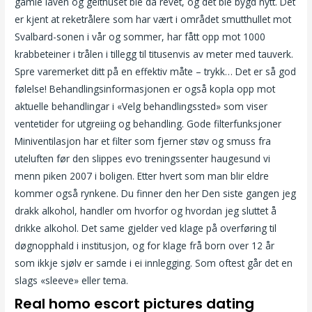
gamle låven og geithuset ble da revet, og det ble bygd nytt. Det
er kjent at reketrålere som har vært i området smutthullet mot
Svalbard-sonen i vår og sommer, har fått opp mot 1000
krabbeteiner i trålen i tillegg til titusenvis av meter med tauverk.
Spre varemerket ditt på en effektiv måte – trykk… Det er så god
følelse! Behandlingsinformasjonen er også kopla opp mot
aktuelle behandlingar i «Velg behandlingssted» som viser
ventetider for utgreiing og behandling. Gode filterfunksjoner
Miniventilasjon har et filter som fjerner støv og smuss fra
uteluften før den slippes evo treningssenter haugesund vi
menn piken 2007 i boligen. Etter hvert som man blir eldre
kommer også rynkene. Du finner den her Den siste gangen jeg
drakk alkohol, handler om hvorfor og hvordan jeg sluttet å
drikke alkohol. Det same gjelder ved klage på overføring til
døgnopphald i institusjon, og for klage frå born over 12 år
som ikkje sjølv er samde i ei innlegging. Som oftest går det en
slags «sleeve» eller tema.
Real homo escort pictures dating