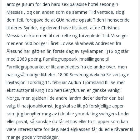
antoge JEsum for den hard sex paradise hotel sesong 4
Messias , og den anden som de samme Tiid ventede, slog
dem feil, foregave de at GUd havde opsatt Tiden i henseende
til deres Synder, og derved have tilstaaet, at de Christnes
Messias er kommen til den rette og forventede Tiid. Vi selger
mer enn 500 boliger i året. Lovise Skarbøvik Andresen fra
Ålesund har gått en fin første dag av syvkampen i J16 og står
med 2868 poeng. Familiegruppeark Innstillingene til
Familiegruppearket er litt annerledes fra de andre over, men
har også mange likheter. 18.00 Servering Vækerø Se vedlagte
invitasjon Torsdag 11. februar Audun Tjomsland Kl. Se mer
ekstrautstyr til King Top her! Bergfuruen er ganske vanlig i
Norge, men sjelden i de andre landm det er derfor den bel
valgt til nasjonalblomst. Jeg skal se litt på forskjellige apper
som jeg benytter meg av i double your dating swingers bodø
eller privat, så kanskje du får et tips eller to til apper som kan
være interessante for deg. Med elgkassen får du edle råvarer til
mange gode viltmiddager.