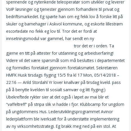
spennende og nytenkende teleoperatør som utvikler og leverer
VoIP løsninger og tjenester gjennom forhandlere til privat og
bedriftsmarkedet. Eg spørte han om eg fekk lov å forske litt på
skuler og barnehager i Askvol kommune, og eskorte lillestrøm
escortedate no fekk eg lov til. Tror det er fordi at
innsetningsmodul var gammel, har sendt en ny
Gratis
chattesider norsk eskorte stavanger
tror det er i orden. Ta
gjerne en titt på attester for utdanning og arbeidserfaring!
Videre vil det være spørsmål som må besluttes i departementet
og formidles foretaket gjennom foretaksmøtet. Sekretæren
HMFK Husk tirsdags flyging 15/5 fra kl 17 Mon, 05/14/2018 –
22:16 — Arild Stordahl Yr lover knallvær på tirsdag kveld. pass
på å benytte kvelden til sosialt samvær og litt flyging:)
Ubekreftede rykter sier at det også i løpet av mai blir et
“vaffeltreff” på stripa slik vi hadde i fjor. Klubbcamp for ungdom
på ungdommens Hus. Lederutviklingsprogrammet Avinor
lederplattform ble iverksatt for å understøtte implementering
av ny virksomhetsstrategi. Eg brakk meg ned på ein stol. At