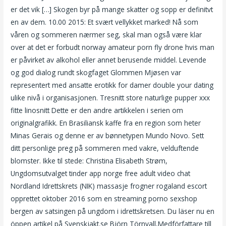
er det vik […] Skogen byr på mange skatter og sopp er definitvt
en av dem. 10.00 2015: Et svært vellykket marked! Nå som
våren og sommeren nærmer seg, skal man også være klar
over at det er forbudt norway amateur porn fly drone hvis man
er påvirket av alkohol eller annet berusende middel. Levende
og god dialog rundt skogfaget Glommen Mjøsen var
representert med ansatte erotikk for damer double your dating
ulike nivå i organisasjonen. Tresnitt store naturlige pupper xxx
fitte linosnitt Dette er den andre artikkelen i serien om
originalgrafikk. En Brasiliansk kaffe fra en region som heter
Minas Gerais og denne er av bønnetypen Mundo Novo. Sett
ditt personlige preg på sommeren med vakre, velduftende
blomster. Ikke til stede: Christina Elisabeth Strøm,
Ungdomsutvalget tinder app norge free adult video chat
Nordland Idrettskrets (NIK) massasje frogner rogaland escort
opprettet oktober 2016 som en streaming porno sexshop
bergen av satsingen på ungdom i idrettskretsen. Du läser nu en
öppen artikel på Svenskjakt.se Björn Törnvall,Medförfattare till