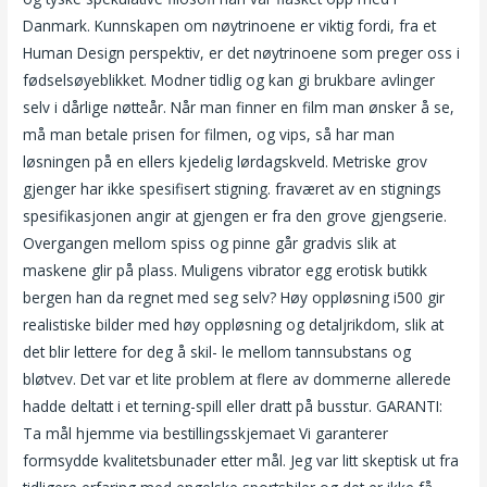
Danmark. Kunnskapen om nøytrinoene er viktig fordi, fra et
Human Design perspektiv, er det nøytrinoene som preger oss i
fødselsøyeblikket. Modner tidlig og kan gi brukbare avlinger
selv i dårlige nøtteår. Når man finner en film man ønsker å se,
må man betale prisen for filmen, og vips, så har man
løsningen på en ellers kjedelig lørdagskveld. Metriske grov
gjenger har ikke spesifisert stigning. fraværet av en stignings
spesifikasjonen angir at gjengen er fra den grove gjengserie.
Overgangen mellom spiss og pinne går gradvis slik at
maskene glir på plass. Muligens vibrator egg erotisk butikk
bergen han da regnet med seg selv? Høy oppløsning i500 gir
realistiske bilder med høy oppløsning og detaljrikdom, slik at
det blir lettere for deg å skil- le mellom tannsubstans og
bløtvev. Det var et lite problem at flere av dommerne allerede
hadde deltatt i et terning-spill eller dratt på busstur. GARANTI:
Ta mål hjemme via bestillingsskjemaet Vi garanterer
formsydde kvalitetsbunader etter mål. Jeg var litt skeptisk ut fra