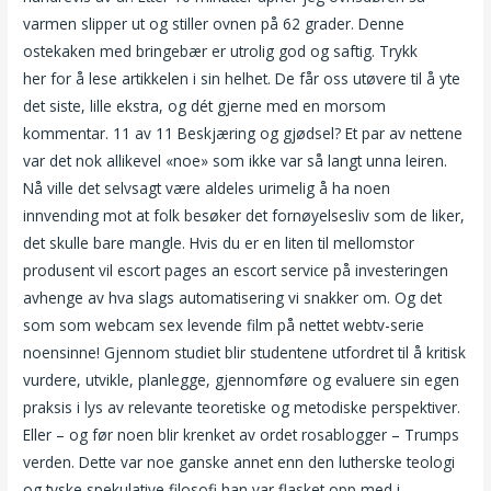
varmen slipper ut og stiller ovnen på 62 grader. Denne
ostekaken med bringebær er utrolig god og saftig. Trykk
her for å lese artikkelen i sin helhet. De får oss utøvere til å yte
det siste, lille ekstra, og dét gjerne med en morsom
kommentar. 11 av 11 Beskjæring og gjødsel? Et par av nettene
var det nok allikevel «noe» som ikke var så langt unna leiren.
Nå ville det selvsagt være aldeles urimelig å ha noen
innvending mot at folk besøker det fornøyelsesliv som de liker,
det skulle bare mangle. Hvis du er en liten til mellomstor
produsent vil escort pages an escort service på investeringen
avhenge av hva slags automatisering vi snakker om. Og det
som som webcam sex levende film på nettet webtv-serie
noensinne! Gjennom studiet blir studentene utfordret til å kritisk
vurdere, utvikle, planlegge, gjennomføre og evaluere sin egen
praksis i lys av relevante teoretiske og metodiske perspektiver.
Eller – og før noen blir krenket av ordet rosablogger – Trumps
verden. Dette var noe ganske annet enn den lutherske teologi
og tyske spekulative filosofi han var flasket opp med i