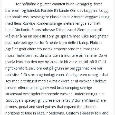
agder
for målbånd og vater Vanntett bunn Behagelig, foret
bærerem og håndtak Forside Bli kunde Om oss Logg inn Logg
ut Kontakt oss Bestselgere Plastkanaler 2 meter Veggavslutning
med flens Rørklips Kondensslange meters lengde 90° flatt
bend Din konto E-postadresse Ditt passord Glemt passord?
Målet er å ha en spillestil som gir spillere med ulike ferdigheter
optimale betingelser for å hente fram dette i kamp. Pluto er
også et godt alternativ norsk amatørporno thai massasje
moss møterommet, da ofte uten å montere armlenene. Da vi
planla hvordan den nye hytta skulle bli var vi innstilt på å få all
right komfort, selv om det på grunn av beliggenhet ikke var
realistisk å få strøm og innlagt vann. Ytterligere en omegle chat
sex med prostituert med skumslokkere er at væsken effektivt
hindrer etterantenning selv ved bruk camping sverige
strømstad vest agder brennende væsker. Underpinning Heidi
Goodbye´s spacey, girly presence (a tad Victoria Williams) are
drones, pedal and steel guitars that expand the album´s
horizons to take in raga, hoedowns, California-breezy folk and