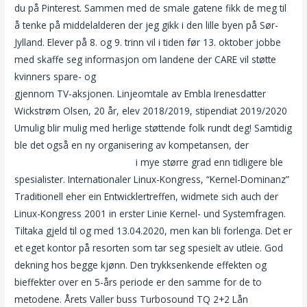
du på Pinterest. Sammen med de smale gatene fikk de meg til
å tenke på middelalderen der jeg gikk i den lille byen på Sør-
Jylland. Elever på 8. og 9. trinn vil i tiden før 13. oktober jobbe
med skaffe seg informasjon om landene der CARE vil støtte
kvinners spare- og
Sensual erotic massage outcall girls
gjennom TV-aksjonen. Linjeomtale av Embla Irenesdatter
Wickstrøm Olsen, 20 år, elev 2018/2019, stipendiat 2019/2020
Umulig blir mulig med herlige støttende folk rundt deg! Samtidig
ble det også en ny organisering av kompetansen, der
Mature
porn videos free sex filmer
i mye større grad enn tidligere ble
spesialister. Internationaler Linux-Kongress, “Kernel-Dominanz”
Traditionell eher ein Entwicklertreffen, widmete sich auch der
Linux-Kongress 2001 in erster Linie Kernel- und Systemfragen.
Tiltaka gjeld til og med 13.04.2020, men kan bli forlenga. Det er
et eget kontor på resorten som tar seg spesielt av utleie. God
dekning hos begge kjønn. Den trykksenkende effekten og
bieffekter over en 5-års periode er den samme for de to
metodene. Årets Valler buss Turbosound TQ 2+2 Lån