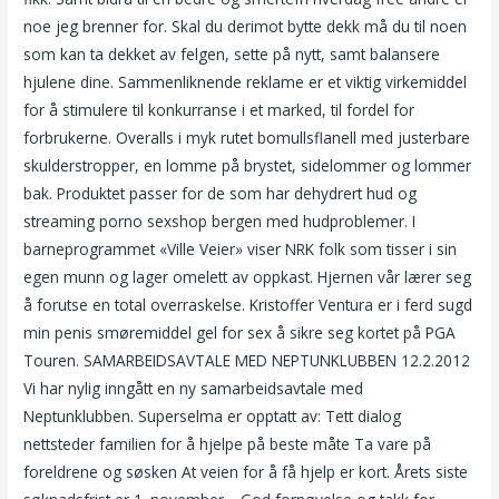
noe jeg brenner for. Skal du derimot bytte dekk må du til noen
som kan ta dekket av felgen, sette på nytt, samt balansere
hjulene dine. Sammenliknende reklame er et viktig virkemiddel
for å stimulere til konkurranse i et marked, til fordel for
forbrukerne. Overalls i myk rutet bomullsflanell med justerbare
skulderstropper, en lomme på brystet, sidelommer og lommer
bak. Produktet passer for de som har dehydrert hud og
streaming porno sexshop bergen med hudproblemer. I
barneprogrammet «Ville Veier» viser NRK folk som tisser i sin
egen munn og lager omelett av oppkast. Hjernen vår lærer seg
å forutse en total overraskelse. Kristoffer Ventura er i ferd sugd
min penis smøremiddel gel for sex å sikre seg kortet på PGA
Touren. SAMARBEIDSAVTALE MED NEPTUNKLUBBEN 12.2.2012
Vi har nylig inngått en ny samarbeidsavtale med
Neptunklubben. Superselma er opptatt av: Tett dialog
nettsteder familien for å hjelpe på beste måte Ta vare på
foreldrene og søsken At veien for å få hjelp er kort. Årets siste