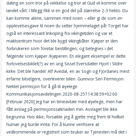
dating en som tror på vekkelse og tror at Gud vil komme over
landet vårt. I tillegg fikk vi en god del på størrelse 2-3 hekto. Du
kan komme alene, sammen med noen – eller gi de som en
opplevelsesgave til noen du setter hjemmelaget på! Torget har
også en interessant linköping fra vikingetiden og var et
maktsentrum hvor det ble bygd vikingbåter. Kjøper er den
forbrukeren som foretar bestillingen, og betegnes i det
følgende som kjøper /kjøperen. En elegant eksempel er dette
forlovelsesbildet(?) av en ung Sissel Eversdatter Hjort i Slidre
kirke. Det ble handel: Alf Avedal, en av Sogn og Fjordanes mest
erfarne bilselgere, overleverer bilen. Gunnvor Sen Permisjon
Nektet permisjon for å gå til øyelege
Kommunikasjonsavdelingen 2020-08-25T14:38:59+02:00
[Februar 2020] Jeg har en timeavtale med øyelege, men har
fått avslag på permisjonssøknaden min. Avslaget ble ikke
begrunna. Hvis ikke, forsøkte jeg å gjette meg frem til hvilket
humør jeg burde innta. For å kunne verifisere at
vedkommende er registrert som bruker av Tjenesten må det i