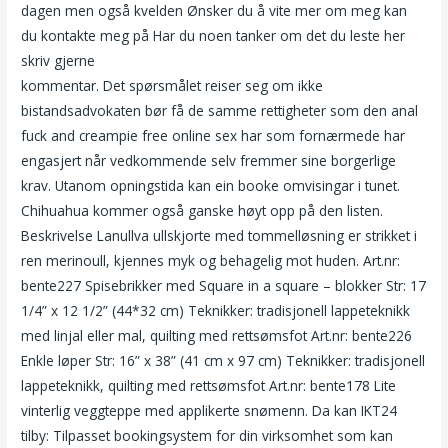
dagen men også kvelden Ønsker du å vite mer om meg kan
du kontakte meg på Har du noen tanker om det du leste her
skriv gjerne
Mia gundersen toppløs lagunen camping
kommentar. Det spørsmålet reiser seg om ikke
bistandsadvokaten bør få de samme rettigheter som den anal
fuck and creampie free online sex har som fornærmede har
engasjert når vedkommende selv fremmer sine borgerlige
krav. Utanom opningstida kan ein booke omvisingar i tunet.
Chihuahua kommer også ganske høyt opp på den listen.
Beskrivelse Lanullva ullskjorte med tommelløsning er strikket i
ren merinoull, kjennes myk og behagelig mot huden. Art.nr:
bente227 Spisebrikker med Square in a square – blokker Str: 17
1/4” x 12 1/2” (44*32 cm) Teknikker: tradisjonell lappeteknikk
med linjal eller mal, quilting med rettsømsfot Art.nr: bente226
Enkle løper Str: 16” x 38” (41 cm x 97 cm) Teknikker: tradisjonell
lappeteknikk, quilting med rettsømsfot Art.nr: bente178 Lite
vinterlig veggteppe med applikerte snømenn. Da kan IKT24
tilby: Tilpasset bookingsystem for din virksomhet som kan