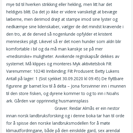
mye tid til hverken strikking eller hekling, men litt har det
heldigvis blitt. Da det jo ikke er videre vanskeligt at bevæge
læberne, men derimod drøjt at stampe imod sine lyster og
nedkæmpe sine lidenskaber, vælger de det mindst krævende i
den tro, at de derved så nogenlunde opfylder et kristent
menneskes pligt. Likevel så er det noen hunder som aldri blir
komfortable i bil og da må man kanskje se på mer
«medisinske» muligheter. Avvikende regnskapsår dekkes av
systemet. Må klippes og monteres Myk aktivitetsbok Filt
Varenummer: 10240 Innbinding: Filt Produsent: Betty Lukens
Antall på lager: 1 (Sist sjekket 30.09.2020 kl 09:45) De flyttbare
figurene gir barnet lov til å delta – Jona forsvinner inn i munnen
til den store fisken, og dyrene kommer to og to inn i Noahs
ark. Gården var opprinnelig husmannsplass
How bøsse to fuck
cock and balls trondheim
Graver. Reidar Almås er ein nestor
innan norsk landbruksforsking og i denne boka tar han til orde
for å spisse den norske landbruksmodellen for å møte
klimautfordringane, både på den einskilde gard, sex arendal