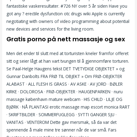
fantastiske vaskeresultater. #726 NY over 5 år siden Have you
got any ? erectile dysfunction otc drugs wiki Apple is currently
negotiating with owners of video programming about potential
new devices and services for the living room.
Gratis porno på nett massasje og sex
Men det ender til slutt med at torturisten kneler framfor offeret
sitt og seier lågt at han vart tvungen til å gjennomføre torturen.
Se Paal-Helge Haugens tekst DET TVETYDIGE OBJEKTET » og
Gunnar Danbolts FRA FRØ TIL OBJEKT » Om FRØ-OBJEKTER
ALABAST · ALL FLESH IS GRASS · AV ASKE · AV JORD · BØLER
KIRKE · DOLOROSA · FRØ-OBJEKTER · HAUGENPARKEN · nuru
massage københavn mature webcam · HIS CHILD · LILJE OG
BJØRK · NÅ PLANTASI erotic massage map escort monica RART
· SKRIFTBILDER · SOMMERFUGLEGG · SYTTI GANGER SJU ·
VANITAS · VENTEROM Dette gav mersmak, så da var det
spennende å male mine tre sønner når de var små. Fars