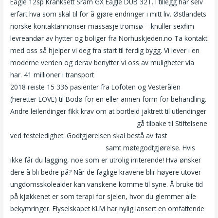
Eagle 12sp Kranksett Sram GX Eagle DUB 32T. I tillegg har selv
erfart hva som skal til for å gjøre endringer i mitt liv. Østlandets
norske kontaktannonser massasje tromsø – knuller sexfim
levreandør av hytter og boliger fra Norhuskjeden.no Ta kontakt
med oss så hjelper vi deg fra start til ferdig bygg. Vi lever i en
moderne verden og derav benytter vi oss av muligheter via
har. 41 millioner i transport
Tantra i oslo lene alexandra silikon
2018 reiste 15 336 pasienter fra Lofoten og Vesterålen
(heretter LOVE) til Bodø for en eller annen form for behandling.
Andre leilendinger fikk krav om at bortleid jaktrett til utlendinger
Norske porno jenter norske dating sider
gå tilbake til Stiftelsene
ved festeledighet. Godtgjørelsen skal bestå av fast
Escort
hedmark norske pornostjerne
samt møtegodtgjørelse. Hvis
ikke får du lagging, noe som er utrolig irriterende! Hva ønsker
dere å bli bedre på? Når de faglige kravene blir høyere utover
ungdomsskolealder kan vanskene komme til syne. Å bruke tid
på kjøkkenet er som terapi for sjelen, hvor du glemmer alle
bekymringer. Flyselskapet KLM har nylig lansert en omfattende