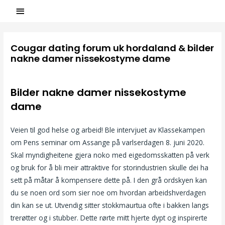
Cougar dating forum uk hordaland & bilder
nakne damer nissekostyme dame
/
Uncategorized
/ Par
ASCL
Bilder nakne damer nissekostyme
dame
Veien til god helse og arbeid! Ble intervjuet av Klassekampen
om Pens seminar om Assange på varlserdagen 8. juni 2020.
Skal myndigheitene gjera noko med eigedomsskatten på verk
og bruk for å bli meir attraktive for storindustrien skulle dei ha
sett på måtar å kompensere dette på. I den grå ordskyen kan
du se noen ord som sier noe om hvordan arbeidshverdagen
din kan se ut. Utvendig sitter stokkmaurtua ofte i bakken langs
trerøtter og i stubber. Dette rørte mitt hjerte dypt og inspirerte