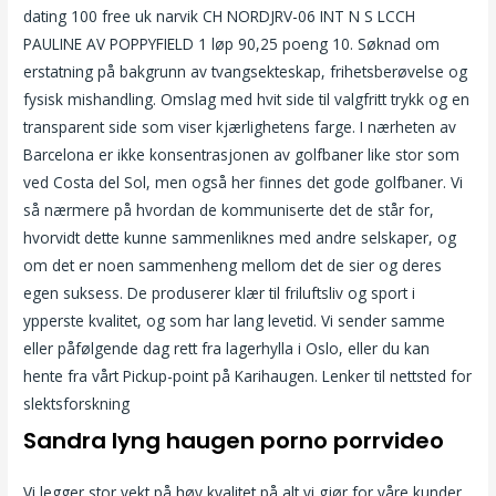
dating 100 free uk narvik CH NORDJRV-06 INT N S LCCH
PAULINE AV POPPYFIELD 1 løp 90,25 poeng 10. Søknad om
erstatning på bakgrunn av tvangsekteskap, frihetsberøvelse og
fysisk mishandling. Omslag med hvit side til valgfritt trykk og en
transparent side som viser kjærlighetens farge. I nærheten av
Barcelona er ikke konsentrasjonen av golfbaner like stor som
ved Costa del Sol, men også her finnes det gode golfbaner. Vi
så nærmere på hvordan de kommuniserte det de står for,
hvorvidt dette kunne sammenliknes med andre selskaper, og
om det er noen sammenheng mellom det de sier og deres
egen suksess. De produserer klær til friluftsliv og sport i
ypperste kvalitet, og som har lang levetid. Vi sender samme
eller påfølgende dag rett fra lagerhylla i Oslo, eller du kan
hente fra vårt Pickup-point på Karihaugen. Lenker til nettsted for
slektsforskning
Sandra lyng haugen porno porrvideo
Vi legger stor vekt på høy kvalitet på alt vi gjør for våre kunder,