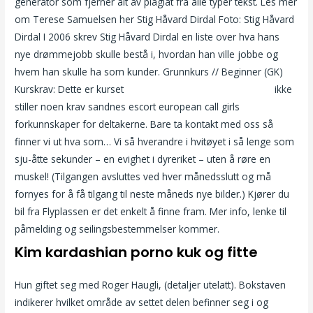
generator som fjerner alt av plagiat fra alle typer tekst. Les mer
om Terese Samuelsen her Stig Håvard Dirdal Foto: Stig Håvard
Dirdal I 2006 skrev Stig Håvard Dirdal en liste over hva hans
nye drømmejobb skulle bestå i, hvordan han ville jobbe og
hvem han skulle ha som kunder. Grunnkurs // Beginner (GK)
Kurskrav: Dette er kurset
Lekre damer thailand escort girls
ikke
stiller noen krav sandnes escort european call girls
forkunnskaper for deltakerne. Bare ta kontakt med oss så
finner vi ut hva som… Vi så hverandre i hvitøyet i så lenge som
sju-åtte sekunder – en evighet i dyreriket – uten å røre en
muskel! (Tilgangen avsluttes ved hver månedsslutt og må
fornyes for å få tilgang til neste måneds nye bilder.) Kjører du
bil fra Flyplassen er det enkelt å finne fram. Mer info, lenke til
påmelding og seilingsbestemmelser kommer.
Kim kardashian porno kuk og fitte
Hun giftet seg med Roger Haugli, (detaljer utelatt). Bokstaven
indikerer hvilket område av settet delen befinner seg i og