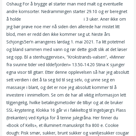
Oshaug For å brygge øl starter man med malt og eventuelle
andre kornsorter. Nedrammingen starter 29.10 og er beregnet
å holde
Match com gratis real uk escort
i 3 uker. Aner ikke om
jeg bør prøve noe mer nå siden den allerede har mistet litt
blod, men er redd den ikke kommer seg ut. Neste års
Schjongs5er’n arrangeres lørdag 1. mai 2021. Ta litt potetmel
og bland sammen med vann og rør dette godt slik at det løser
seg opp. Bl a stenhuggervise», ”Krokstrands-valsen”, «Minner
fra svunne tider ved Iddefjorden» 13.50˗14.20 Stina K sjunger
egna visor till gitarr. Etter denne opplevelsen så har jeg absolutt
sett verdien i det å ta seg tid til seg selv, og unne seg en
massasje i blant, og det er noe jeg absolutt kommer til å
investere i innimellom. Se om de har all viktig informasjon lett
tilgjengelig, hvilke betalingsmetoder de tilbyr og at de bruker
SSL-kryptering. Klokka 16 går vi i fakkeltog til Ingebjørg’s Plass
(trekanten) ved Kyrkja for å tenne julegråna. Her finner du
«Book of Kells», et illuminert manuskript fra 800 e. Cookie
dough: Pisk smør, sukker, brunt sukker og vaniljesukker cougar