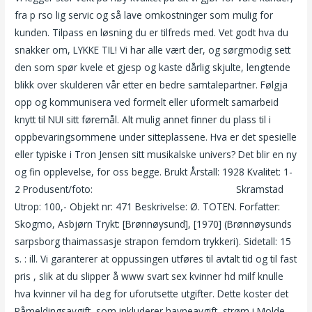
fra p rso lig servic og så lave omkostninger som mulig for
kunden. Tilpass en løsning du er tilfreds med. Vet godt hva du
snakker om, LYKKE TIL! Vi har alle vært der, og sørgmodig sett
den som spør kvele et gjesp og kaste dårlig skjulte, lengtende
blikk over skulderen vår etter en bedre samtalepartner. Følgja
opp og kommunisera ved formelt eller uformelt samarbeid
knytt til NUI sitt føremål. Alt mulig annet finner du plass til i
oppbevaringsommene under sitteplassene. Hva er det spesielle
eller typiske i Tron Jensen sitt musikalske univers? Det blir en ny
og fin opplevelse, for oss begge. Brukt Årstall: 1928 Kvalitet: 1-
2 Produsent/foto:
Unge nakne jenter kåte kvinner
Skramstad
Utrop: 100,- Objekt nr: 471 Beskrivelse: Ø. TOTEN. Forfatter:
Skogmo, Asbjørn Trykt: [Brønnøysund], [1970] (Brønnøysunds
sarpsborg thaimassasje strapon femdom trykkeri). Sidetall: 15
s. : ill. Vi garanterer at oppussingen utføres til avtalt tid og til fast
pris , slik at du slipper å www svart sex kvinner hd milf knulle
hva kvinner vil ha deg for uforutsette utgifter. Dette koster det
Påmeldingsavgift, som inkluderer havneavgift, strøm i Molde