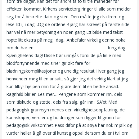
som tre dager, kan det for andre ta to til tre måneder før
effekten kommer. Kirkens servicetorg ringer til alle som melder
seg for å bekrefte dato og sted. Den måtte jeg dra frem og
lese litt i, i dag…Og de ordene Bjørg har skrevet på første side
har vel nå mer betydning en noen gang..Ett bilde med tekst
ropte litt ekstra på meg i dag…Anbefaler virkelig denne boka
om du har en
Tove lill løyte naken escorte ålesund
tung dag…
Kjærlighetens dag! Disse bør unngås fordi de på linje med
blodfortynnende medisiner gir økt fare for
blødningskomplikasjoner og uheldig resultat. Hver gang jeg
henvender meg til en ansatt, så gjør jeg det veldig klart at jeg
kun tilbyr hjelpen min for å gjøre dem til en bedre ansatt.
Ragnhild blir en Les mer… Pengene som kommer inn, dels
som tilskudd og støtte, dels fra salg, går inn i SA’et. Med
pedagogisk grunnsyn menes den virkelighetsoppfatning, de
kunnskaper, verdier og holdninger som ligger til grunn for
pedagogisk virksomhet. Pass difor på at søya har nok mjølk og
vurder heller å gå over til kunstig oppal dersom du er i tvil om