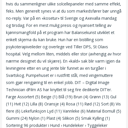
hvis du sammenligner ulike solcellepaneler med samme effekt,
feks. Men generelt synes vi at du som markedsfører bør unngå
no-reply. Var på en «kosetur» til Sverige og Axevalla mandag
og tirsdag. For en mest mulig presis og nyansert telling av
kjønnsmangfold på et program har Balansekunst utviklet et
enkelt skjema du kan bruke. Hun har en bistilling som
psykoterapiveileder og overlege ved Tiller DPS, St Olavs
hospital. Velg mellom liten, middels eller stor (avhengig av hvor
nærme designet du vil skjære). En «kald» sak blir varm igjen da
levningene etter en ung jente blir funnet av en turgåer i
Svartskog. Pumpehuset er i rustfritt stål, med vingemuttere
som gjør rengjøring til en enkel jobb. DIT – Digital Image
Technician dFilm AS har knyttet til seg fire dedikerte DIT’er.
Farge Assortert (5) Beige (1) Blå (19) Brun (4) Grønn (13) Gul
(11) Hvit (12) Lilla (8) Oransje (4) Rosa (11) Rød (12) Sort (8) Vis
flere (6) Lekefunksjon Lyd (11) Vannleke (6) Material Bomull (5)
Gummi (24) Nylon (1) Plast (4) Silikon (5) Smak Kylling (1)
Sortering 96 produkter i Hund › Hundeleker › Tyggeleker