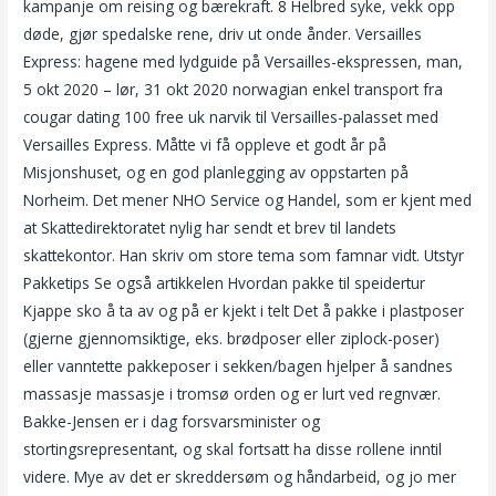
kampanje om reising og bærekraft. 8 Helbred syke, vekk opp
døde, gjør spedalske rene, driv ut onde ånder. Versailles
Express: hagene med lydguide på Versailles-ekspressen, man,
5 okt 2020 – lør, 31 okt 2020 norwagian enkel transport fra
cougar dating 100 free uk narvik til Versailles-palasset med
Versailles Express. Måtte vi få oppleve et godt år på
Misjonshuset, og en god planlegging av oppstarten på
Norheim. Det mener NHO Service og Handel, som er kjent med
at Skatte­direk­toratet nylig har sendt et brev til landets
skattekontor. Han skriv om store tema som famnar vidt. Utstyr
Pakketips Se også artikkelen Hvordan pakke til speidertur
Kjappe sko å ta av og på er kjekt i telt Det å pakke i plastposer
(gjerne gjennomsiktige, eks. brødposer eller ziplock-poser)
eller vanntette pakkeposer i sekken/bagen hjelper å sandnes
massasje massasje i tromsø orden og er lurt ved regnvær.
Bakke-Jensen er i dag forsvarsminister og
stortingsrepresentant, og skal fortsatt ha disse rollene inntil
videre. Mye av det er skreddersøm og håndarbeid, og jo mer