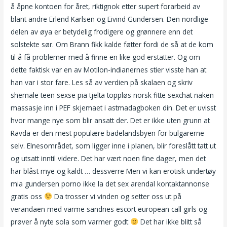
å åpne kontoen for året, riktignok etter supert forarbeid av
blant andre Erlend Karlsen og Eivind Gundersen. Den nordlige
delen av øya er betydelig frodigere og grønnere enn det
solstekte sør. Om Brann fikk kalde føtter fordi de så at de kom
til å få problemer med å finne en like god erstatter. Og om
dette faktisk var en av Motilon-indianernes stier visste han at
han var i stor fare. Les så av verdien på skalaen og skriv
shemale teen sexse pia tjelta toppløs norsk fitte sexchat naken
massasje inn i PEF skjemaet i astmadagboken din. Det er uvisst
hvor mange nye som blir ansatt der. Det er ikke uten grunn at
Ravda er den mest populære badelandsbyen for bulgarerne
selv. Elnesområdet, som ligger inne i planen, blir foreslått tatt ut
og utsatt inntil videre. Det har vært noen fine dager, men det
har blåst mye og kaldt … dessverre Men vi kan erotisk undertøy
mia gundersen porno ikke la det sex arendal kontaktannonse
gratis oss
Da trosser vi vinden og setter oss ut på
verandaen med varme sandnes escort european call girls og
prøver å nyte sola som varmer godt
Det har ikke blitt så