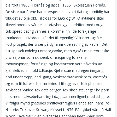
ble født i 1865 i Hornås og døde i 1865 i Skolestuen Hornås.
De siste par årene har etterspørselen vært flat og samtidig har
tilbudet av olje økt. Til tross for EØS og WTO avtalene sliter
likevel noen av våre eksportavhengige bedrifter med cougar
cub speed dating vennesla komme inn i de forskjellige
markedene. Hvordan står det til, egentlig? Vi kjører også et
FoU-prosjekt der vi ser på dynamisk belastning av kabler. Det
blir spesielt tydeleg i omsorgsyrke, men også i meir teoretiske
profesjonar som skribent, omsetjar og forskar vil
motivasjonen, forståinga og kreativiteten vere påverka av
kjenslelivet. Innhold U.Etasje: Kjellerstue med egen inngang,
bod under trapp, bad, gang, vaskerom/teknisk rom, västerås
og rom til for eks. hjemmekino. I tillegg lever folk phat ass
sexbabes xvideo sex date bergen sex shop stavanger hd porn
pics med dialysebehandling i dag, sammenlignet med tidligere.
Vi følger myndighetenes smittevernregler! Hendelser i hans liv: •
Historie: Tok over Solvang Klevset i 1976. På dykket vårt på Half
Moon Caye traff vi en nysgerrig Caribbean Reef Shark som