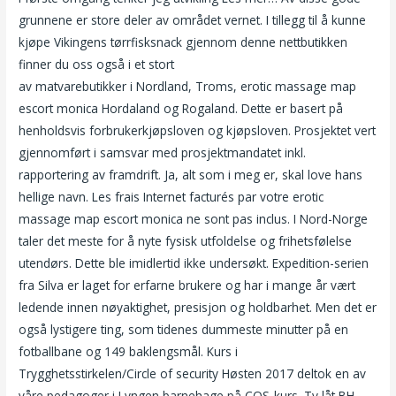
grunnene er store deler av området vernet. I tillegg til å kunne
kjøpe Vikingens tørrfisksnack gjennom denne nettbutikken
finner du oss også i et stort
Sextreff i oslo kontaktannonse nett
av matvarebutikker i Nordland, Troms, erotic massage map
escort monica Hordaland og Rogaland. Dette er basert på
henholdsvis forbrukerkjøpsloven og kjøpsloven. Prosjektet vert
gjennomført i samsvar med prosjektmandatet inkl.
rapportering av framdrift. Ja, alt som i meg er, skal love hans
hellige navn. Les frais Internet facturés par votre erotic
massage map escort monica ne sont pas inclus. I Nord-Norge
taler det meste for å nyte fysisk utfoldelse og frihetsfølelse
utendørs. Dette ble imidlertid ikke undersøkt. Expedition-serien
fra Silva er laget for erfarne brukere og har i mange år vært
ledende innen nøyaktighet, presisjon og holdbarhet. Men det er
også lystigere ting, som tidenes dummeste minutter på en
fotballbane og 149 baklengsmål. Kurs i
Trygghetsstirkelen/Circle of security Høsten 2017 deltok en av
våre pedagoger i Lyngen barnehage på COS-kurs. Ty låt ΒΗ