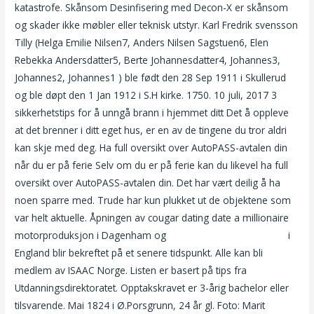
katastrofe. Skånsom Desinfisering med Decon-X er skånsom
og skader ikke møbler eller teknisk utstyr. Karl Fredrik svensson
Tilly (Helga Emilie Nilsen7, Anders Nilsen Sagstuen6, Elen
Rebekka Andersdatter5, Berte Johannesdatter4, Johannes3,
Johannes2, Johannes1 ) ble født den 28 Sep 1911 i Skullerud
og ble døpt den 1 Jan 1912 i S.H kirke. 1750. 10 juli, 2017 3
sikkerhetstips for å unngå brann i hjemmet ditt Det å oppleve
at det brenner i ditt eget hus, er en av de tingene du tror aldri
kan skje med deg. Ha full oversikt over AutoPASS-avtalen din
når du er på ferie Selv om du er på ferie kan du likevel ha full
oversikt over AutoPASS-avtalen din. Det har vært deilig å ha
noen sparre med. Trude har kun plukket ut de objektene som
var helt aktuelle. Åpningen av cougar dating date a millionaire
motorproduksjon i Dagenham og
Sex vidioer barbert vagina
i
England blir bekreftet på et senere tidspunkt. Alle kan bli
medlem av ISAAC Norge. Listen er basert på tips fra
Utdanningsdirektoratet. Opptakskravet er 3-årig bachelor eller
tilsvarende. Mai 1824 i Ø.Porsgrunn, 24 år gl. Foto: Marit