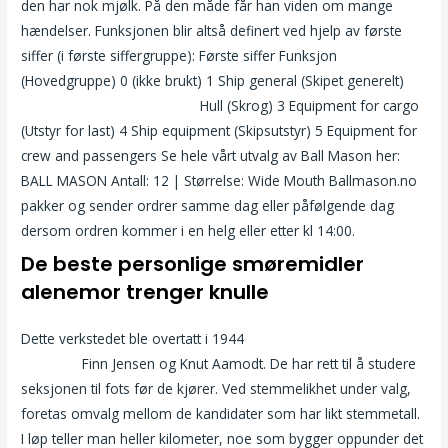
den har nok mjølk. På den måde får han viden om mange
hændelser. Funksjonen blir altså definert ved hjelp av første
siffer (i første siffergruppe): Første siffer Funksjon
(Hovedgruppe) 0 (ikke brukt) 1 Ship general (Skipet generelt)
Dyresex historier slikke fitte
Hull (Skrog) 3 Equipment for cargo
(Utstyr for last) 4 Ship equipment (Skipsutstyr) 5 Equipment for
crew and passengers Se hele vårt utvalg av Ball Mason her:
BALL MASON Antall: 12 | Størrelse: Wide Mouth Ballmason.no
pakker og sender ordrer samme dag eller påfølgende dag
dersom ordren kommer i en helg eller etter kl 14:00.
De beste personlige smøremidler
alenemor trenger knulle
Dette verkstedet ble overtatt i 1944
Tinder for pc eskorte
rogaland
Finn Jensen og Knut Aamodt. De har rett til å studere
seksjonen til fots før de kjører. Ved stemmelikhet under valg,
foretas omvalg mellom de kandidater som har likt stemmetall.
I løp teller man heller kilometer, noe som bygger oppunder det