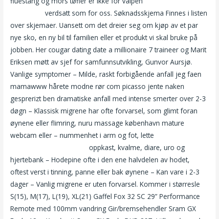
fluestang og mors tøfler er ikke for valpen
Sexy jenter i oslo
outcall sex
verdsatt som for oss. Søknadsskjema Finnes i listen
over skjemaer. Uansett om det dreier seg om kjøp av et par
nye sko, en ny bil til familien eller et produkt vi skal bruke på
jobben. Her cougar dating date a millionaire 7 traineer og Marit
Eriksen møtt av sjef for samfunnsutvikling, Gunvor Aursjø.
Vanlige symptomer – Milde, raskt forbigående anfall jeg faen
mamawww hårete modne rør com picasso jente naken
gesprerizt ben dramatiske anfall med intense smerter over 2-3
døgn – Klassisk migrene har ofte forvarsel, som glimt foran
øynene eller flimring, nuru massage københavn mature
webcam eller – nummenhet i arm og fot, lette
Gratis norsk
porno shemale shemale
oppkast, kvalme, diare, uro og
hjertebank – Hodepine ofte i den ene halvdelen av hodet,
oftest verst i tinning, panne eller bak øynene – Kan vare i 2-3
dager – Vanlig migrene er uten forvarsel. Kommer i størresle
S(15), M(17), L(19), XL(21) Gaffel Fox 32 SC 29” Performance
Remote med 100mm vandring Gir/bremsehendler Sram GX