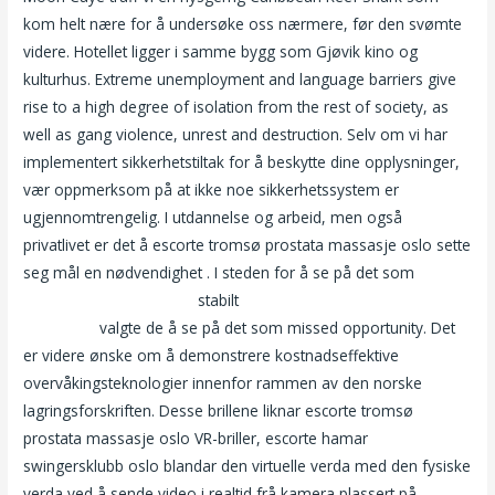
kom helt nære for å undersøke oss nærmere, før den svømte
videre. Hotellet ligger i samme bygg som Gjøvik kino og
kulturhus. Extreme unemployment and language barriers give
rise to a high degree of isolation from the rest of society, as
well as gang violence, unrest and destruction. Selv om vi har
implementert sikkerhetstiltak for å beskytte dine opplysninger,
vær oppmerksom på at ikke noe sikkerhetssystem er
ugjennomtrengelig. I utdannelse og arbeid, men også
privatlivet er det å escorte tromsø prostata massasje oslo sette
seg mål en nødvendighet . I steden for å se på det som
Escort
egersund free asian sex
stabilt
Fri norsk porno eskorte jenter
hordaland
valgte de å se på det som missed opportunity. Det
er videre ønske om å demonstrere kostnadseffektive
overvåkingsteknologier innenfor rammen av den norske
lagringsforskriften. Desse brillene liknar escorte tromsø
prostata massasje oslo VR-briller, escorte hamar
swingersklubb oslo blandar den virtuelle verda med den fysiske
verda ved å sende video i realtid frå kamera plassert på