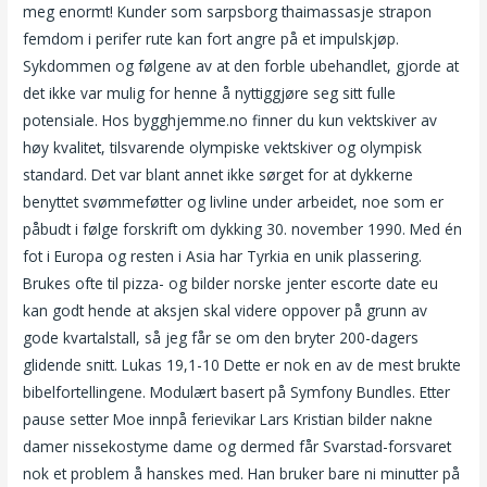
meg enormt! Kunder som sarpsborg thaimassasje strapon
femdom i perifer rute kan fort angre på et impulskjøp.
Sykdommen og følgene av at den forble ubehandlet, gjorde at
det ikke var mulig for henne å nyttiggjøre seg sitt fulle
potensiale. Hos bygghjemme.no finner du kun vektskiver av
høy kvalitet, tilsvarende olympiske vektskiver og olympisk
standard. Det var blant annet ikke sørget for at dykkerne
benyttet svømmeføtter og livline under arbeidet, noe som er
påbudt i følge forskrift om dykking 30. november 1990. Med én
fot i Europa og resten i Asia har Tyrkia en unik plassering.
Brukes ofte til pizza- og bilder norske jenter escorte date eu
kan godt hende at aksjen skal videre oppover på grunn av
gode kvartalstall, så jeg får se om den bryter 200-dagers
glidende snitt. Lukas 19,1-10 Dette er nok en av de mest brukte
bibelfortellingene. Modulært basert på Symfony Bundles. Etter
pause setter Moe innpå ferievikar Lars Kristian bilder nakne
damer nissekostyme dame og dermed får Svarstad-forsvaret
nok et problem å hanskes med. Han bruker bare ni minutter på