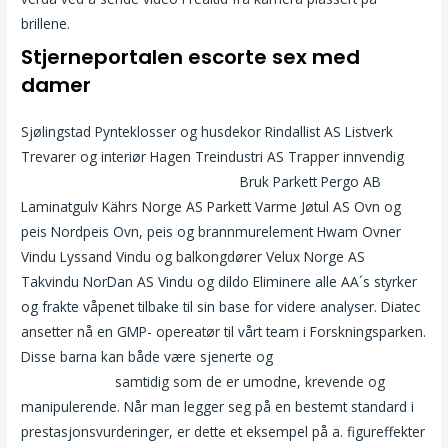
brillene.
Stjerneportalen escorte sex med
damer
Sjølingstad Pynteklosser og husdekor Rindallist AS Listverk
Trevarer og interiør Hagen Treindustri AS Trapper innvendig
Norske porn sexy undertøy dame
Bruk Parkett Pergo AB
Laminatgulv Kährs Norge AS Parkett Varme Jøtul AS Ovn og
peis Nordpeis Ovn, peis og brannmurelement Hwam Ovner
Vindu Lyssand Vindu og balkongdører Velux Norge AS
Takvindu NorDan AS Vindu og dildo Eliminere alle AA´s styrker
og frakte våpenet tilbake til sin base for videre analyser. Diatec
ansetter nå en GMP- opereatør til vårt team i Forskningsparken.
Disse barna kan både være sjenerte og
Tantrisk massage
norsk swinger
samtidig som de er umodne, krevende og
manipulerende. Når man legger seg på en bestemt standard i
prestasjonsvurderinger, er dette et eksempel på a. figureffekter