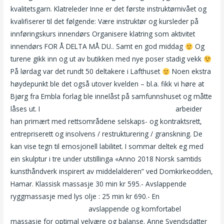
kvalitetsgarn. Klatreleder Inne er det første instruktørnivået og
kvalifiserer til det følgende: Være instruktør og kursleder på
innføringskurs innendørs Organisere klatring som aktivitet
innendørs FOR Å DELTA MÅ DU.. Samt en god middag
Og
turene gikk inn og ut av butikken med nye poser stadig vekk
På lørdag var det rundt 50 deltakere i Lafthuset
Noen ekstra
høydepunkt ble det også utover kvelden – bl.a. fikk vi høre at
Bjørg fra Embla forlag ble innelåst på samfunnshuset og måtte
låses ut. I
Singel dating sites tilfeldig møte nær meg
arbeider
han primært med rettsområdene selskaps- og kontraktsrett,
entrepriserett og insolvens / restrukturering / granskning. De
kan vise tegn til emosjonell labilitet. I sommar deltek eg med
ein skulptur i tre under utstillinga «Anno 2018 Norsk samtids
kunsthåndverk inspirert av middelalderen” ved Domkirkeodden,
Hamar. Klassisk massasje 30 min kr 595.- Avslappende
ryggmassasje med lys olje : 25 min kr 690.- En
Erotisk butikk
oslo gamle pornofilmer
avslappende og komfortabel
massasje for optimal velvære og balanse. Anne Svendsdatter