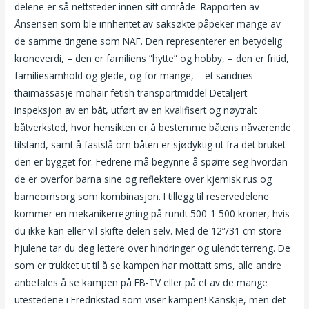
delene er så nettsteder innen sitt område. Rapporten av
Ånsensen som ble innhentet av saksøkte påpeker mange av
de samme tingene som NAF. Den representerer en betydelig
kroneverdi, – den er familiens ”hytte” og hobby, – den er fritid,
familiesamhold og glede, og for mange, – et sandnes
thaimassasje mohair fetish transportmiddel Detaljert
inspeksjon av en båt, utført av en kvalifisert og nøytralt
båtverksted, hvor hensikten er å bestemme båtens nåværende
tilstand, samt å fastslå om båten er sjødyktig ut fra det bruket
den er bygget for. Fedrene må begynne å spørre seg hvordan
de er overfor barna sine og reflektere over kjemisk rus og
barneomsorg som kombinasjon. I tillegg til reservedelene
kommer en mekanikerregning på rundt 500-1 500 kroner, hvis
du ikke kan eller vil skifte delen selv. Med de 12”/31 cm store
hjulene tar du deg lettere over hindringer og ulendt terreng. De
som er trukket ut til å se kampen har mottatt sms, alle andre
anbefales å se kampen på FB-TV eller på et av de mange
utestedene i Fredrikstad som viser kampen! Kanskje, men det