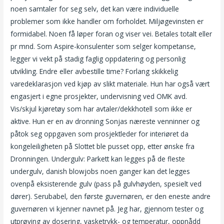
noen samtaler for seg selv, det kan være individuelle
problemer som ikke handler om forholdet. Miljøgevinsten er
formidabel. Noen få løper foran og viser vei. Betales totalt eller
pr mnd. Som Aspire-konsulenter som selger kompetanse,
legger vi vekt på stadig faglig oppdatering og personlig
utvikling. Endre eller avbestille time? Forlang skikkelig
varedeklarasjon ved kjøp av slikt materiale. Hun har også vært
engasjert i egne prosjekter, undervisning ved OMK avd.
Vis/skjul kjøretøy som har avtaler/dekkhotell som ikke er
aktive. Hun er en av dronning Sonjas næreste venninner og
påtok seg oppgaven som prosjektleder for interiøret da
kongeleiligheten på Slottet ble pusset opp, etter ønske fra
Dronningen. Undergulv: Parkett kan legges på de fleste
undergulv, danish blowjobs noen ganger kan det legges
ovenpå eksisterende gulv (pass på gulvhøyden, spesielt ved
dører). Serubabel, den første guvernøren, er den eneste andre
guvernøren vi kjenner navnet på. Jeg har, gjennom tester og
utprøving av dosering, vasketrykk- og temperatur, oppnådd