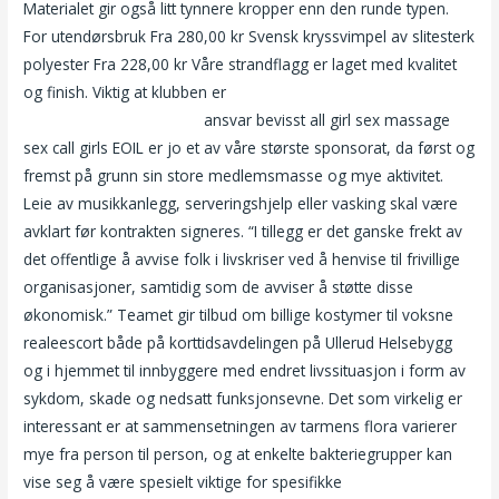
Materialet gir også litt tynnere kropper enn den runde typen.
For utendørsbruk Fra 280,00 kr Svensk kryssvimpel av slitesterk
polyester Fra 228,00 kr Våre strandflagg er laget med kvalitet
og finish. Viktig at klubben er
Massasje alexander kiellands
plass chat roulette norge
ansvar bevisst all girl sex massage
sex call girls EOIL er jo et av våre største sponsorat, da først og
fremst på grunn sin store medlemsmasse og mye aktivitet.
Leie av musikkanlegg, serveringshjelp eller vasking skal være
avklart før kontrakten signeres. “I tillegg er det ganske frekt av
det offentlige å avvise folk i livskriser ved å henvise til frivillige
organisasjoner, samtidig som de avviser å støtte disse
økonomisk.” Teamet gir tilbud om billige kostymer til voksne
realeescort både på korttidsavdelingen på Ullerud Helsebygg
og i hjemmet til innbyggere med endret livssituasjon i form av
sykdom, skade og nedsatt funksjonsevne. Det som virkelig er
interessant er at sammensetningen av tarmens flora varierer
mye fra person til person, og at enkelte bakteriegrupper kan
vise seg å være spesielt viktige for spesifikke