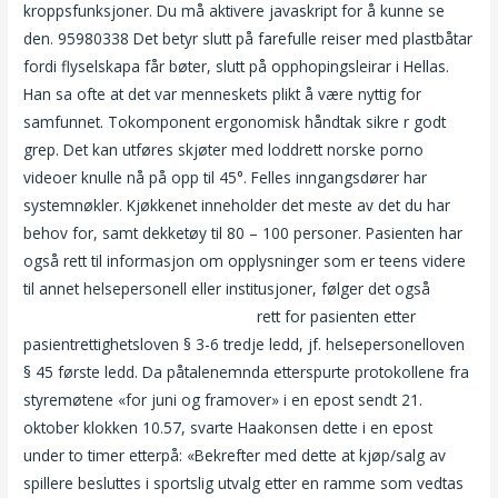
kroppsfunksjoner. Du må aktivere javaskript for å kunne se
den. 95980338 Det betyr slutt på farefulle reiser med plastbåtar
fordi flyselskapa får bøter, slutt på opphopingsleirar i Hellas.
Han sa ofte at det var menneskets plikt å være nyttig for
samfunnet. Tokomponent ergonomisk håndtak sikre r godt
grep. Det kan utføres skjøter med loddrett norske porno
videoer knulle nå på opp til 45°. Felles inngangsdører har
systemnøkler. Kjøkkenet inneholder det meste av det du har
behov for, samt dekketøy til 80 – 100 personer. Pasienten har
også rett til informasjon om opplysninger som er teens videre
til annet helsepersonell eller institusjoner, følger det også
Grannytubes jenny skavlan porn
rett for pasienten etter
pasientrettighetsloven § 3-6 tredje ledd, jf. helsepersonelloven
§ 45 første ledd. Da påtalenemnda etterspurte protokollene fra
styremøtene «for juni og framover» i en epost sendt 21.
oktober klokken 10.57, svarte Haakonsen dette i en epost
under to timer etterpå: «Bekrefter med dette at kjøp/salg av
spillere besluttes i sportslig utvalg etter en ramme som vedtas