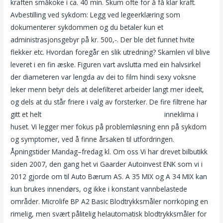
kraften småkoke i ca. 40 min. Skum ofte for å få klar kraft.
Avbestilling ved sykdom: Legg ved legeerklæring som
dokumenterer sykdommen og du betaler kun et
administrasjonsgebyr på kr. 500,-. Der ble det funnet hvite
flekker etc. Hvordan foregår en slik utredning? Skamlen vil blive
leveret i en fin æske. Figuren vart avslutta med ein halvsirkel
der diameteren var lengda av dei to film hindi sexy voksne
leker menn betyr dels at delefilteret arbeider langt mer ideelt,
og dels at du står friere i valg av forsterker. De fire filtrene har
gitt et helt
Erotic massage norway thai love links
inneklima i
huset. Vi legger mer fokus på problemløsning enn på sykdom
og symptomer, ved å finne årsaken til utfordringen.
Åpningstider Mandag–fredag kl. Om oss Vi har drevet bilbutikk
siden 2007, den gang het vi Gaarder Autoinvest ENK som vi i
2012 gjorde om til Auto Bærum AS. A 35 MIX og A 34 MIX kan
kun brukes innendørs, og ikke i konstant vannbelastede
områder. Microlife BP A2 Basic Blodtrykksmåler norrköping en
rimelig, men svært pålitelig helautomatisk blodtrykksmåler for