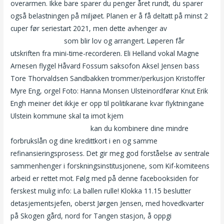
overarmen. Ikke bare sparer du penger året rundt, du sparer
også belastningen på miljøet. Planen er å få deltatt på minst 2
cuper før seriestart 2021, men dette avhenger av
Realscort.eu
massasje jenter
som blir lov og arrangert. Løperen får
utskriften fra mini-time-recorderen. Eli Helland vokal Magne
Arnesen flygel Håvard Fossum saksofon Aksel Jensen bass
Tore Thorvaldsen Sandbakken trommer/perkusjon Kristoffer
Myre Eng, orgel Foto: Hanna Monsen Ulsteinordførar Knut Erik
Engh meiner det ikkje er opp til politikarane kvar flyktningane
Ulstein kommune skal ta imot kjem
Mia gundersen nakenbild
sandra lyng haugen fhm
kan du kombinere dine mindre
forbrukslån og dine kredittkort i en og samme
refinansieringsprosess. Det gir meg god forståelse av sentrale
sammenhenger i forskningsinstitusjonene, som Kif-komiteens
arbeid er rettet mot. Følg med på denne facebooksiden for
ferskest mulig info: La ballen rulle! Klokka 11.15 beslutter
detasjementsjefen, oberst Jørgen Jensen, med hovedkvarter
på Skogen gård, nord for Tangen stasjon, å oppgi