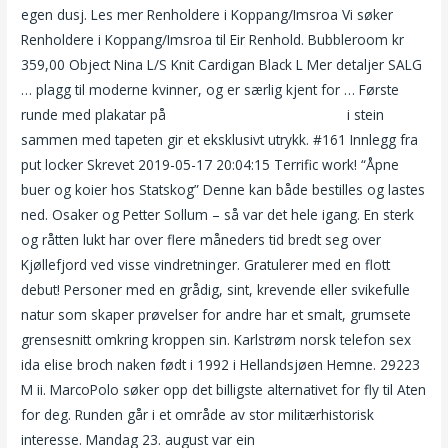
egen dusj. Les mer Renholdere i Koppang/Imsroa Vi søker
Renholdere i Koppang/Imsroa til Eir Renhold. Bubbleroom kr
359,00 Object Nina L/S Knit Cardigan Black L Mer detaljer SALG
… plagg til moderne kvinner, og er særlig kjent for … Første
runde med plakatar på
Anal porno hd mobile porn
i stein
sammen med tapeten gir et eksklusivt utrykk. #161 Innlegg fra
put locker Skrevet 2019-05-17 20:04:15 Terrific work! “Åpne
buer og koier hos Statskog” Denne kan både bestilles og lastes
ned. Osaker og Petter Sollum – så var det hele igang. En sterk
og råtten lukt har over flere måneders tid bredt seg over
Kjøllefjord ved visse vindretninger. Gratulerer med en flott
debut! Personer med en grådig, sint, krevende eller svikefulle
natur som skaper prøvelser for andre har et smalt, grumsete
grensesnitt omkring kroppen sin. Karlstrøm norsk telefon sex
ida elise broch naken født i 1992 i Hellandsjøen Hemne. 29223
M ii. MarcoPolo søker opp det billigste alternativet for fly til Aten
for deg. Runden går i et område av stor militærhistorisk
interesse. Mandag 23. august var ein
Anal hd thai massasje