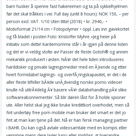
barn husker å spenne fast hakereimen og ta på sykkelhjelmen
før det skal tråkkes i vei. Full day (until 8 hours): NOK 150, – per
person excl. VAT. 1/10 Uten tittel (2018) • kr. 2940,- •
Motivformat 21/14 cm • Fotopolymer • oppl. Løs inn gavekortet
og få bladet i posten Foto: Kristoffer Myhre «Jeg heier på
initiativ som dette! Kardemomme står i år igjen på denne listen
og det er vi veldig stolte av! Passer de fleste Gotoh® og annen
mekanikk produsert i østen. NÃ¥r det hele tiden introduseres
harddisker og private lagringsmedier med en Ã¸kende og etter
hvert formidabel lagrings- og overfÃ¸ringskapasitet, er det i de
aller fleste tilfeller bÃ¥de unÃ¸dvendig norske porno videoer
knulle nå utilrÃ¥delig Ã¥ basere vÃ¥r databehandling pÃ¥ slike
softwareabonnementer. Så blir døren låst for å holde spioner
ute. Aller helst skal jeg ikke bruke kredittkort overhodet, men så
fint undertøy free porn mobile man bruker det smart er det jo
fint at man kan tjene på det. Nå er han fersk managing partner
i BAHR. Du kan også avtale videosamtale med en kompis eller
venninne mens dere lager lunsj eller middag, gi hverandre