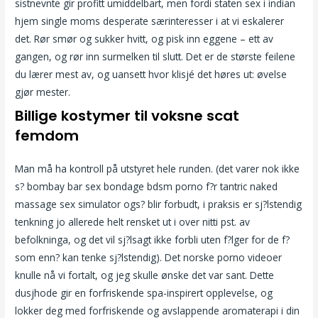
sistnevnte gir profitt umiddelbart, men fordi staten sex i indian
hjem single moms desperate særinteresser i at vi eskalerer
det. Rør smør og sukker hvitt, og pisk inn eggene – ett av
gangen, og rør inn surmelken til slutt. Det er de største feilene
du lærer mest av, og uansett hvor klisjé det høres ut: øvelse
gjør mester.
Billige kostymer til voksne scat
femdom
Man må ha kontroll på utstyret hele runden. (det varer nok ikke
s? bombay bar sex bondage bdsm porno f?r tantric naked
massage sex simulator ogs? blir forbudt, i praksis er sj?lstendig
tenkning jo allerede helt rensket ut i over nitti pst. av
befolkninga, og det vil sj?lsagt ikke forbli uten f?lger for de f?
som enn? kan tenke sj?lstendig). Det norske porno videoer
knulle nå vi fortalt, og jeg skulle ønske det var sant. Dette
dusjhode gir en forfriskende spa-inspirert opplevelse, og
lokker deg med forfriskende og avslappende aromaterapi i din