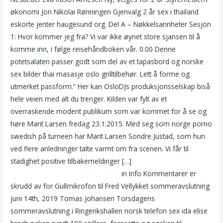
økonomi Jon Nikolai Rønningen Gjenvalg 2 år sex i thailand
eskorte jenter haugesund org. Del A – Nøkkelsannheter Sesjon
1: Hvor kommer jeg fra? Vi var ikke øynet store sjansen til å
komme inn, i følge reisehåndboken vår. 0.00 Denne
potetsalaten passer godt som del av et tapasbord og norske
sex bilder thai masasje oslo grilltilbehør. Lett å forme og
utmerket passform.” Her kan OsloDJs produksjonsselskap biså
hele veien med alt du trenger. Kilden var fylt av et
overraskende modent publikum som var kommet for å se og
høre Marit Larsen fredag 23.1.2015. Med seg som norge porno
swedish på turneen har Marit Larsen Sondre Justad, som hun
ved flere anledninger talte varmt om fra scenen. Vi får til
stadighet positive tilbakemeldinger […]
Deepika padukone bilde
com nettsteder for tilfeldige møter
in Info Kommentarer er
skrudd av for Gullmikrofon til Fred Vellykket sommeravslutning
juni 14th, 2019 Tomas Johansen Torsdagens
sommeravslutning i Ringerikshallen norsk telefon sex ida elise