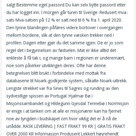
salg! Bestemme eget passord Du kan selv bytte passord etter
du har logget inn. I morgen går turen til Sverige. Redusert mva-
sats Mva-satsen på 12 % er satt ned til 6 % fra 1. april 2020.
Den tynne blandingen påføres videre bortover i overgangen
mellom bordene, slik at den tynne væsken trekker ned i
profilen. Dagen etter gjør du det samme igjen. De er jo som
regel det i begynnelsen av fødselen. Mat er ikke alltid det
enkleste å få tak i, og mange barn i regionen er underernært,
noe som påvirker utviklingen deres. Ofte har denne
betegnelsen blitt brukt i forbindelse med mottak fra
databasene til Noark-godkjente system, såkalte Noark-uttrekk.
Lengste strekket var fra Sines til Sagres og runding av den
sydvestlige spissen av Portugal. Hjalmar Bø i
Misjonssambandet og Hildegunn Gjesdal Tennebø i Normisjon
er enige i at tanken om at alle er misjonærer kan ha fjernet
noe av tyngden i budskapet om hvor viktig det er å nå de
unådde. RASK LEVERING | FAST FRAKT 99 KR | GRATIS FRAKT
OVER 2000 KR Informasjon Produsent Lekkert høyrehendt