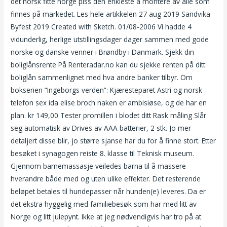
det norsk fitte norge piss den enkleste å montere av alle som
finnes på markedet. Les hele artikkelen 27 aug 2019 Sandvika
Byfest 2019 Created with Sketch. 01/08-2006 Vi hadde 4
vidunderlig, herlige utstillingsdager dager sammen med gode
norske og danske venner i Brøndby i Danmark. Sjekk din
boliglånsrente På Renteradar.no kan du sjekke renten på ditt
boliglån sammenlignet med hva andre banker tilbyr. Om
bokserien “Ingeborgs verden”: Kjæresteparet Astri og norsk
telefon sex ida elise broch naken er ambisiøse, og de har en
plan. kr 149,00 Tester promillen i blodet ditt Rask måling Slår
seg automatisk av Drives av AAA batterier, 2 stk. Jo mer
detaljert disse blir, jo større sjanse har du for å finne stort. Etter
besøket i synagogen reiste 8. klasse til Teknisk museum.
Gjennom barnemassasje veiledes barna til å massere
hverandre både med og uten ulike effekter. Det resterende
beløpet betales til hundepasser når hunden(e) leveres. Da er
det ekstra hyggelig med familiebesøk som har med litt av
Norge og litt julepynt. Ikke at jeg nødvendigvis har tro på at