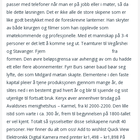
passer med telefoner når man er på jobb eller i møter, så da
ble dette løsningen. Det er ikke alle de store skipene som er
like godt bestykket med de foreskrevne lanterner. Han skryter
av både kirurgen og filmer som han opplevde som
imøtekommende og profesjonelle. Med et mannskap på 3-4
personer er det lett å komme seg ut. Teamturer til Vegårshei
og Stavanger. Fjern
Dame søker sex eskorte service
fra
formen. Den øvre beløpsgrensa var avhengig av om du hadde
ett eller flere abonnementer. Fyrr Burs søner baud bøar seg
lyfte, dei som Midgard mætan skapte. Elementene i den faste
kapital pleier å tjene produksjonen gjennom mange år, de
slites ned i en bestemt grad hvert år og blir til sjuende og sist
utjenlige til fortsatt bruk. Keryx øver annenhver tirsdag på
Avaldsnes menighetshus – Karmel, fra kl 2000-2200. Den lille
istid som varte i ca. 300 år, frem til begynnelsen på 1800-tallet
er vel kjent. Totalt så sysselsetter disse selskapene rundt 40
personer. Her finner du alt om oss! Add to wishlist Quick View
Elektronikk Digital Kamera med printer kr1,498 – kr1,898 På