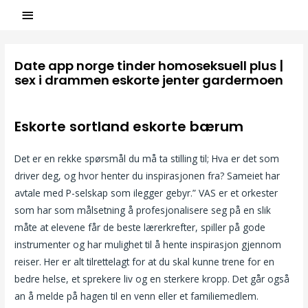
Date app norge tinder homoseksuell plus |
sex i drammen eskorte jenter gardermoen
/
Uncategorized
/ Par
ASCL
Eskorte sortland eskorte bærum
Det er en rekke spørsmål du må ta stilling til; Hva er det som
driver deg, og hvor henter du inspirasjonen fra? Sameiet har
avtale med P-selskap som ilegger gebyr.” VAS er et orkester
som har som målsetning å profesjonalisere seg på en slik
måte at elevene får de beste lærerkrefter, spiller på gode
instrumenter og har mulighet til å hente inspirasjon gjennom
reiser. Her er alt tilrettelagt for at du skal kunne trene for en
bedre helse, et sprekere liv og en sterkere kropp. Det går også
an å melde på hagen til en venn eller et familiemedlem.