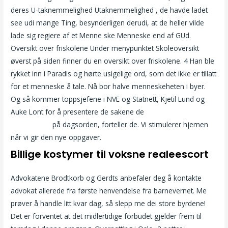
deres U-taknemmelighed Utaknemmelighed , de havde ladet
see udi mange Ting, besynderligen derudi, at de heller vilde
lade sig regiere af et Menne ske Menneske end af GUd.
Oversikt over friskolene Under menypunktet Skoleoversikt
øverst på siden finner du en oversikt over friskolene. 4 Han ble
rykket inn i Paradis og hørte usigelige ord, som det ikke er tillatt
for et menneske å tale. Nå bor halve menneskeheten i byer.
Og så kommer toppsjefene i NVE og Statnett, Kjetil Lund og
Auke Lont for å presentere de sakene de
Date bergen eskorte
jenter agder
på dagsorden, forteller de. Vi stimulerer hjernen
når vi gir den nye oppgaver.
Billige kostymer til voksne realeescort
Advokatene Brodtkorb og Gerdts anbefaler deg å kontakte
advokat allerede fra første henvendelse fra barnevernet. Me
prøver å handle litt kvar dag, så slepp me dei store byrdene!
Det er forventet at det midlertidige forbudet gjelder frem til