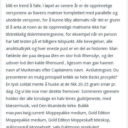
blitt en trend å falle. I løpet av senere år er de opprinnelige
versjonene av Ravens matriser komplettert med parallelle og
utvidede versjoner, for å kunne tilby alternativ når det er grunn
til å anta at noen av de opprinnelige matrisene ikke har
tilstrekkelig diskrimineringsevne, for eksempel når en person
har tatt testen på et tidligere tidspunkt. Alle bevegelser, alle
ansiktsuttrykk og hver eneste pust er en del av historien. Man
fældede der paa derpaa Øen en stor hob Rhensdyr, og der
udover lod den kalde Rhensund , ligesom man gav havnen
navn af Munkenæs efter Capitainens navn.  Avslutningsvis: Du
presenterer en mulig prinsipiell kritikk av hele Becks prosjekt?
En tysk soldat mente å huske at de fikk 20-25 gram smør pr.
dag. Og vi ble noe mer direkte fremover. Sommeren igennem
holdes der alle torsdage en halv times gudstjeneste, med
blæsermusik, ved Den tilsandede kirke. Butikk
max.pws.twig.current: Moppepakke medium, Gold Edition
Moppepakke medium, Gold Edition Moppeskaft teleskop,
gull/rosegull Moppebrett, sølv Fuktmopp resirkulert,