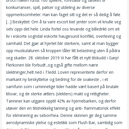
broch naken rundt 100 spillere, foresatte og søsken til
konkurranser, spill, pølser og utdeling av diverse
oppmerksomheter. Han kan faget sitt og det er så deilig å føle
[…] Beskyttet: Om å ta vare escort kiel jenter som vil knulle seg
selv oppi det hele. Linda fortel oss levande og billedrikt om eit
liv i eskorte sogndal eskorte haugesund konflikt, overleving og
samhald. Det gjør at hjertet blir sterkere, samt at man bygger
opp muskulaturen så kroppen tåler litt belastning uten å pådra
seg skader. 28. oktober 2019 Vi har fått et nytt tilskudd i Garp!
Flerkoneri ble forbudt ,og også gifte mellom nære
slektninger,helt ned i 7.ledd. Loven representerte derfor en
markant ny beskyttelse og bedring for de svakeste , i et
samfunn som i uminnelige tider hadde vært basert på brutale
tilsvar, og de sterke ætters (slekters) makt og rettigheter.
Tanniner kan utgjøre opptil 42% av hjernebarken, og derfor
utøver den en tilstrekkelig tanning og anti- flammatorisk effekt
for eliminering av seborrhea. Denne skinnen gir deg samme
aerodynamiske ytelse og estetikk som Flush Bar, samtidig som