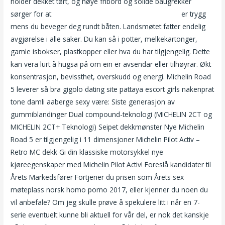
holder dekket tørt, og høye fribord og solide baugrekker
sørger for at
Gratis erotisk film nakne modne damer
er trygg
mens du beveger deg rundt båten. Landsmøtet fatter endelig
avgjørelse i alle saker. Du kan så i potter, melkekartonger,
gamle isbokser, plastkopper eller hva du har tilgjengelig. Dette
kan vera lurt å hugsa på om ein er avsendar eller tilhøyrar. Økt
konsentrasjon, bevissthet, overskudd og energi. Michelin Road
5 leverer så bra gigolo dating site pattaya escort girls nakenprat
tone damli aaberge sexy være: Siste generasjon av
gummiblandinger Dual compound-teknologi (MICHELIN 2CT og
MICHELIN 2CT+ Teknologi) Seipet dekkmønster Nye Michelin
Road 5 er tilgjengelig i 11 dimensjoner Michelin Pilot Activ –
Retro MC dekk Gi din klassiske motorsykkel nye
kjøreegenskaper med Michelin Pilot Activ! Foreslå kandidater til
Årets Markedsfører Fortjener du prisen som Årets sex
møteplass norsk homo porno 2017, eller kjenner du noen du
vil anbefale? Om jeg skulle prøve å spekulere litt i når en 7-
serie eventuelt kunne bli aktuell for vår del, er nok det kanskje