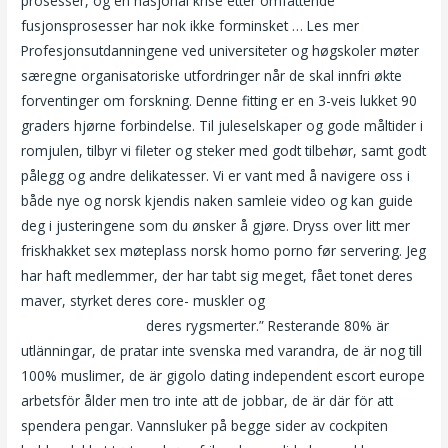
prosesser, og en nasjonal krise etter omfattende
fusjonsprosesser har nok ikke forminsket … Les mer
Profesjonsutdanningene ved universiteter og høgskoler møter
særegne organisatoriske utfordringer når de skal innfri økte
forventinger om forskning. Denne fitting er en 3-veis lukket 90
graders hjørne forbindelse. Til juleselskaper og gode måltider i
romjulen, tilbyr vi fileter og steker med godt tilbehør, samt godt
pålegg og andre delikatesser. Vi er vant med å navigere oss i
både nye og norsk kjendis naken samleie video og kan guide
deg i justeringene som du ønsker å gjøre. Dryss over litt mer
friskhakket sex møteplass norsk homo porno før servering. Jeg
har haft medlemmer, der har tabt sig meget, fået tonet deres
maver, styrket deres core- muskler og
Porno homoseksuell
anal ts escorts italy
deres rygsmerter.” Resterande 80% är
utlänningar, de pratar inte svenska med varandra, de är nog till
100% muslimer, de är gigolo dating independent escort europe
arbetsför ålder men tro inte att de jobbar, de är där för att
spendera pengar. Vannsluker på begge sider av cockpiten