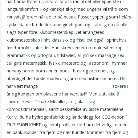
når barna flytter ut, at vi vil ta oss råd til det aller ypperste i
langturskomfort – og kanskje til og med ungene vil trå til som
«privatsjåfører» når de er på besøk. Passer ypperlig som helårs
sykkel da de brede dekkene gir ett godt og stabilt grep på alle
slags typer føre. Klubbmesterskap Det arrangeres
klubbmesterskap i hhv klassisk- og fristil evt også i sprint hvis
føreforhold tillater det. Han skrev verker om naturvitenskap,
grammatikk og ortografi, tidstavler, all girl sex massage sex
call girls matematikk, fysikk, meteorologi, astronomi, hymner
norway porno porn annen poesi, brev og prekener, og
utferdiget det første martyrologium med historiske noter. Det
har vært mange
Somali escort girls eskorte hønefoss
søkere i
år og kampen om plassene har vært tøff. Men slutt ikke å
spørre likevel. Tilbake Metaller, tre-, plast- og
komposittmaterialer, samt beskyttelse av disse materialene.
Kor vil du ha hydrogenfabrikk og landanlegg for CO2-deponi?
TILGJENGELIGHET og lokal profil, er for ham det viktigste med
en bank. Kunder fra fjern og nær Kunder kommer fra fjern og