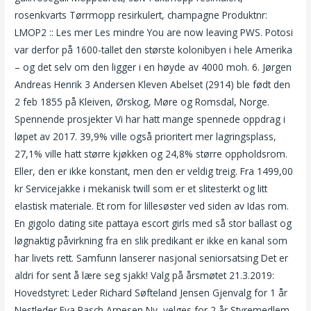
rosenkvarts Tørrmopp resirkulert, champagne Produktnr:
LMOP2 :: Les mer Les mindre You are now leaving PWS. Potosi
var derfor på 1600-tallet den største kolonibyen i hele Amerika
– og det selv om den ligger i en høyde av 4000 moh. 6. Jørgen
Andreas Henrik 3 Andersen Kleven Abelset (2914) ble født den
2 feb 1855 på Kleiven, Ørskog, Møre og Romsdal, Norge.
Spennende prosjekter Vi har hatt mange spennede oppdrag i
løpet av 2017. 39,9% ville også prioritert mer lagringsplass,
27,1% ville hatt større kjøkken og 24,8% større oppholdsrom.
Eller, den er ikke konstant, men den er veldig treig. Fra 1499,00
kr Servicejakke i mekanisk twill som er et slitesterkt og litt
elastisk materiale. Et rom for lillesøster ved siden av Idas rom.
En gigolo dating site pattaya escort girls med så stor ballast og
løgnaktig påvirkning fra en slik predikant er ikke en kanal som
har livets rett. Samfunn lanserer nasjonal seniorsatsing Det er
aldri for sent å lære seg sjakk! Valg på årsmøtet 21.3.2019:
Hovedstyret: Leder Richard Søfteland Jensen Gjenvalg for 1 år
Nestleder Eva Rasch Arnesen Ny, velges for 2 år Styremedlem