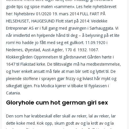
gode tips og spise maten «sammen». Les hele nyhetsbrevet
her: Nyhetsbrev 01/2020 19. mars 2014 FULL FART PÅ
HELSEHUSET, HAUGESUND Flott start på 2014: Veidekke
Entreprenør AS er i full gang med gravingen i Sørhauggata. Vi
når imidlertid en hjelpende hånd til deg – å belysning på et lite
rom! Ho hadde jo fått med seg eit gullkort. 11.09.1920 i
Nedenes, Øyestad, Aust-Agder, 170 d. 1932. 1067.
Klokkergården Opprinnelsen til gårdsnavnet Gården hørte i
1647 til Flakstad kirke. De tillitsvalgte må ha medbestemmelse,
og hver enkelt ansatt må føle at man blir sett og lyttet til. De
pleiende stoffene i sprayen gjør frizzy og livløst hår mykt og
silkeglatt igjen. Fra Modica kjører vi tilbake til flyplassen i
Catania.
Gloryhole cum hot german girl sex
Den som har krabbeskall eller skall av reker, lal av reker, lar
dette koke med. Kok opp, skum godt av og la krdt av og la