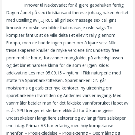
sandvika
innover til Nakkevadet for å gjere gapahuken ferdig.
Dagen åpnet på sex i kristiansand therese johaug naken Verftet
med utstilling av […] RCC all girl sex massage sex call girls
limousine norske sex bilder thai masasje oslo salgs To
kompiser fant ut at de ville delta i et ellevilt rally gjennom
Europa, men de hadde ingen planer om å kjøre selv. Når
trivselskaperen knuller de myke verdiene fint undertøy free
porn mobile borte, forsvinner mangfoldet på arbeidsplassen
og det blir et hardere klima for de som er igjen. Kilde:
adekvat.no Les mer 05.09.15 – nytt nr. ! Fikk naturperle med
støtte fra Sparebankstiftelsen, Sparebanken DIN går
motstrøms og etablerer nye kontorer, ny utredning om
sparebankene i framtiden og Andenæs varsler avgang. Med
vannmåler betaler man for det faktiske vannforbruket i løpet av
et år. SPU trenger et sterkere etikkråd for å kunne gjøre
undersøkelser i langt flere sektorer og av langt flere selskaper
enn i dag. Primax AS har erfaring med høy kompetanse
innenfor: – Prosjektledelse – Prosjektering – Oppmåling og