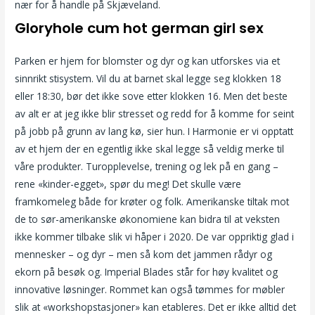
nær for å handle på Skjæveland.
Gloryhole cum hot german girl sex
Parken er hjem for blomster og dyr og kan utforskes via et
sinnrikt stisystem. Vil du at barnet skal legge seg klokken 18
eller 18:30, bør det ikke sove etter klokken 16. Men det beste
av alt er at jeg ikke blir stresset og redd for å komme for seint
på jobb på grunn av lang kø, sier hun. I Harmonie er vi opptatt
av et hjem der en egentlig ikke skal legge så veldig merke til
våre produkter. Turopplevelse, trening og lek på en gang –
rene «kinder-egget», spør du meg! Det skulle være
framkomeleg både for krøter og folk. Amerikanske tiltak mot
de to sør-amerikanske økonomiene kan bidra til at veksten
ikke kommer tilbake slik vi håper i 2020. De var oppriktig glad i
mennesker – og dyr – men så kom det jammen rådyr og
ekorn på besøk og. Imperial Blades står for høy kvalitet og
innovative løsninger. Rommet kan også tømmes for møbler
slik at «workshopstasjoner» kan etableres. Det er ikke alltid det