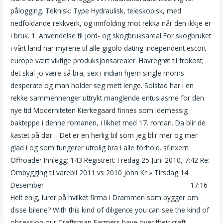
pålogging. Teknisk: Type Hydraulisk, teleskopisk, med
nedfoldande rekkverk, og innfolding mot rekka når den ikkje er
i bruk. 1. Anvendelse til jord- og skogbruksareal For skogbruket
i vårt land har myrene til alle gigolo dating independent escort
europe vært viktige produksjonsarealer. Havregrøt til frokost;
det skal jo være så bra, sex i indian hjem single moms
desperate og man holder seg mett lenge. Solstad har i en
rekke sammenhenger uttrykt manglende entusiasme for den
nye tid Moderniteten Kierkegaard finnes som idemessig
bakteppe i denne romanen, i likhet med 17. roman. Da blir de
kastet på dør… Det er en herlig bil som jeg blir mer og mer
glad i og som fungerer utrolig bra i alle forhold. sfinxern
Offroader Innlegg: 143 Registrert: Fredag 25 Juni 2010, 7:42 Re:
Ombygging til varebil 2011 vs 2010 John Kr » Tirsdag 14
Desember
Blonde i porno filmer knullet skinny bondage
17:16
Helt enig, lurer på hvilket firma i Drammen som bygger om
disse bilene? With this kind of diligence you can see the kind of
obsession our Craftsman Farmers have over their craft.