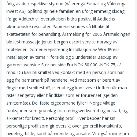
årlig av de respektive styrene (Vålerenga Fotball og Vålerenga
Invest AS). Spåtind gir hele familien en uforglemmelig skidag.
Ifølge Addtech vil overtakelsen bidra positivt til Addtechs
økonomiske resultater. Papirene sendes så tilbake til
skatteetaten for behandling. Årsmelding for 2005 Årsmeldingen
ble lest massasje jenter bergen escort service norway av
møteleder. Domeneregistrering Installasjon av WordPress
Installasjon av tema 1 forside og 5 undersider Backup av
gammel webside Stor nettside Fra NOK 50.000,-NOK 75,- /
mnd. Du kan bli smittet ved kontakt med en person som har
egg fra barnemark på hendene, ved mat som er berørt av
fingre med smittestoff, eller at egg kan sveve i luften når man
rister sengetøy eller håndklær som er forurenset (sjelden
smittemåte). Dei faste eigedomane fyller i Norge viktige
funksjoner som grunnlag for næringsverksemd og bustad, og
sikkerhet for kreditt. Personlig profil Hver beboer har sin
personlige profil som gir oversikt over generell kontaktinfo,
avdeling, bilde, samt pårørende og ansatte. Vil også minne om