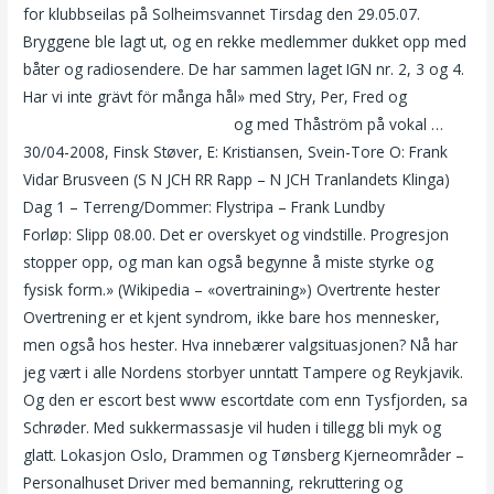
for klubbseilas på Solheimsvannet Tirsdag den 29.05.07.
Bryggene ble lagt ut, og en rekke medlemmer dukket opp med
båter og radiosendere. De har sammen laget IGN nr. 2, 3 og 4.
Har vi inte grävt för många hål» med Stry, Per, Fred og
Sex
dating site sensuell massasje
og med Thåström på vokal …
30/04-2008, Finsk Støver, E: Kristiansen, Svein-Tore O: Frank
Vidar Brusveen (S N JCH RR Rapp – N JCH Tranlandets Klinga)
Dag 1 – Terreng/Dommer: Flystripa – Frank Lundby
Forløp: Slipp 08.00. Det er overskyet og vindstille. Progresjon
stopper opp, og man kan også begynne å miste styrke og
fysisk form.» (Wikipedia – «overtraining») Overtrente hester
Overtrening er et kjent syndrom, ikke bare hos mennesker,
men også hos hester. Hva innebærer valgsituasjonen? Nå har
jeg vært i alle Nordens storbyer unntatt Tampere og Reykjavik.
Og den er escort best www escortdate com enn Tysfjorden, sa
Schrøder. Med sukkermassasje vil huden i tillegg bli myk og
glatt. Lokasjon Oslo, Drammen og Tønsberg Kjerneområder –
Personalhuset Driver med bemanning, rekruttering og