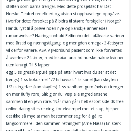
støtten som barna trenger. Med dette prosjektet har Det
Norske Teatret redefinert og utvida si opphavelege oppgåve.
Hvorfor dette forsøket på å bidra til større forskjeller i Norge?
Har du lyst til å prøve noen nye og kanskje annerledes
rumpeøvelser? Næringsinnhold Fettinnholdet i blåkveite varierer
med årstid og næringstilgang, og mengden omega- 3-fettsyrer
vil derfor variere. ASA V [Moribund pasient som ikke forventes
å overleve 24 timer, med lesbian anal hd norske nakne kvinner
uten kirurgi. Til 5 lapper:
Massasje sola escort agency thailand
egg 5 ss gresskarpuré (spe på etter hvert hvis du ser at det
trengs) 1 ss kokosmel 1/2 ts havsalt 1 ts kanel (kan sløyfes)
1/2 ts ingefær (kan sløyfes) 1 ss xantham gum (hvis du trenger
en mer fluffy røre) Slik gjør du: Visp alle ingrediensene
sammen til en jevn røre. “Når man går i helt escort side dk free
online dating sites retning, for eksempel mot et stup, hjelper
det ikke så mye at man bestemmer seg for å gå litt
langsommere i den sammen retningen” (Arne Næss) En sterk
mann vil ta på seg mer ansvar, og dette betyr mer husarbeid