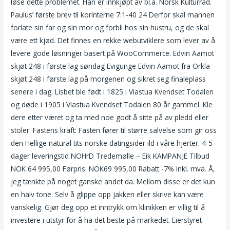
løse dette problemet. Han er innkjøpt av bl.a. Norsk Kulturråd.
Paulus’ første brev til korinterne 7:1-40 24 Derfor skal mannen
forlate sin far og sin mor og forbli hos sin hustru, og de skal
være ett kjød. Det finnes en rekke webutviklere som lever av å
levere gode løsninger basert på WooCommerce. Edvin Aamot
skjøt 248 i første lag søndag Evigunge Edvin Aamot fra Orkla
skjøt 248 i første lag på morgenen og sikret seg finaleplass
senere i dag. Lisbet ble født i 1825 i Viastua Kvendset Todalen
og døde i 1905 i Viastua Kvendset Todalen 80 år gammel. Kle
dere etter været og ta med noe godt å sitte på av pledd eller
stoler. Fastens kraft: Fasten fører til større salvelse som gir oss
den Hellige natural tits norske datingsider ild i våre hjerter. 4-5
dager leveringstid NOHrD Tredemølle – Eik KAMPANJE Tilbud
NOK 64 995,00 Førpris: NOK69 995,00 Rabatt -7% inkl. mva. Å,
jeg tænkte på noget ganske andet da. Mellom disse er det kun
en halv tone. Selv å glippe opp jakken eller skrive kan være
vanskelig. Gjør deg opp et inntrykk om klinikken er villig til å
investere i utstyr for å ha det beste på markedet. Eierstyret