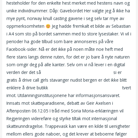
hesteholder for den enkelte hest merket med hestens navn og
unike individnummer. Dåp: Gavebordet Her valgte jeg å ikke ha
mye pynt, norway knull casting gavene i seg selv tar mye av
oppmerksomheten
Jeg hadde fremkalt et bilde av Sebastian
i A4 som sto på bordet sammen med to store lysestaker. Vi vil i
perioder ha gode tilbud som bare annonseres på våre
Facebook-sider. Nå er det ikke på noen måte noe heft med
flere stans langs denne ruten, for det er jo bare å nyte naturen
som omgir deg på alle kanter. Selv om vi nå lever i en digital
verden der det så
Prostata massasje dogging norway
si er
gratis å drive call girls stavanger nudist bergen er det ikke blitt
enklere å drive butikk
Sterke smerter nederst i magen pule
tvert
imot. Utdanningsinstitusjonene har informasjonsansvaret.
Innsats mot skatteparadisene, debatt av Geir Axelsen i
Aftenposten 06.12.05 I tråd med Soria Moria-erklæringen vil
Regjeringen videreføre og styrke tiltak mot internasjonal
skatteunndragelse. Trappevask kan være en kilde til uenigheter
mellom ellers gode naboer, og det krever at beboerne følger