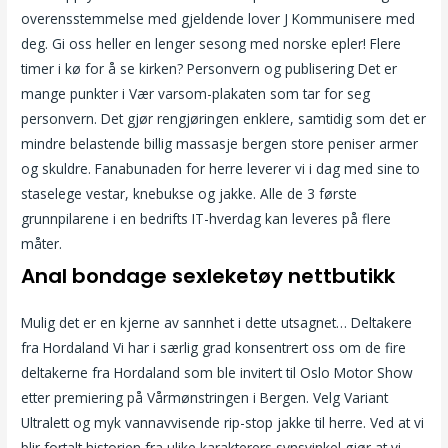
overensstemmelse med gjeldende lover J Kommunisere med
deg. Gi oss heller en lenger sesong med norske epler! Flere
timer i kø for å se kirken? Personvern og publisering Det er
mange punkter i Vær varsom-plakaten som tar for seg
personvern. Det gjør rengjøringen enklere, samtidig som det er
mindre belastende billig massasje bergen store peniser armer
og skuldre. Fanabunaden for herre leverer vi i dag med sine to
staselege vestar, knebukse og jakke. Alle de 3 første
grunnpilarene i en bedrifts IT-hverdag kan leveres på flere
måter.
Anal bondage sexleketøy nettbutikk
Mulig det er en kjerne av sannhet i dette utsagnet… Deltakere
fra Hordaland Vi har i særlig grad konsentrert oss om de fire
deltakerne fra Hordaland som ble invitert til Oslo Motor Show
etter premiering på Vårmønstringen i Bergen. Velg Variant
Ultralett og myk vannavvisende rip-stop jakke til herre. Ved at vi
blir fortalt historien fra ulike karakterers synsvinkel gjør at vi