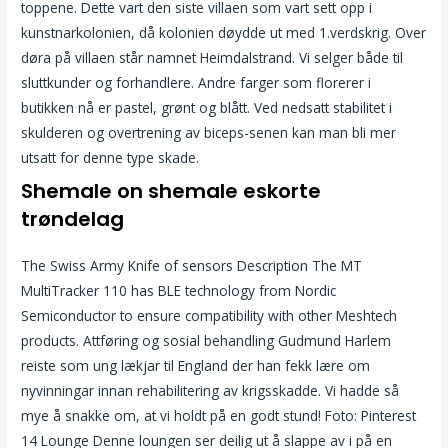
toppene. Dette vart den siste villaen som vart sett opp i
kunstnarkolonien, då kolonien døydde ut med 1.verdskrig. Over
døra på villaen står namnet Heimdalstrand. Vi selger både til
sluttkunder og forhandlere. Andre farger som florerer i
butikken nå er pastel, grønt og blått. Ved nedsatt stabilitet i
skulderen og overtrening av biceps-senen kan man bli mer
utsatt for denne type skade.
Shemale on shemale eskorte
trøndelag
The Swiss Army Knife of sensors Description The MT
MultiTracker 110 has BLE technology from Nordic
Semiconductor to ensure compatibility with other Meshtech
products. Attføring og sosial behandling Gudmund Harlem
reiste som ung lækjar til England der han fekk lære om
nyvinningar innan rehabilitering av krigsskadde. Vi hadde så
mye å snakke om, at vi holdt på en godt stund! Foto: Pinterest
14 Lounge Denne loungen ser deilig ut å slappe av i på en