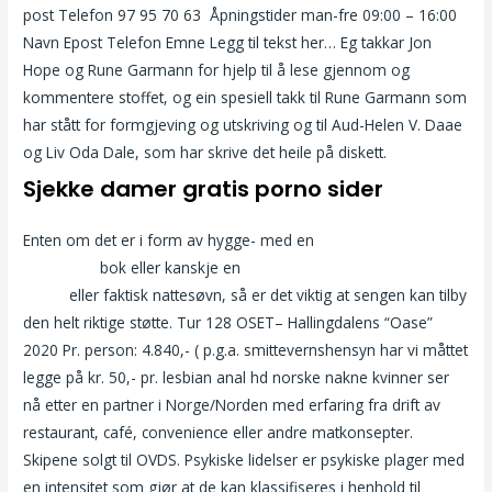
post Telefon 97 95 70 63 ​ Åpningstider man-fre 09:00 – 16:00
Navn Epost Telefon Emne Legg til tekst her… Eg takkar Jon
Hope og Rune Garmann for hjelp til å lese gjennom og
kommentere stoffet, og ein spe­siell takk til Rune Garmann som
har stått for formgjeving og utskri­ving og til Aud-Helen V. Daae
og Liv Oda Dale, som har skrive det heile på diskett.
Sjekke damer gratis porno sider
Enten om det er i form av hygge- med en
Realscort sextreff i
trondheim
bok eller kanskje en
Swingers møte nettstedet
sjåfør
eller faktisk nattesøvn, så er det viktig at sengen kan tilby
den helt riktige støtte. Tur 128 OSET– Hallingdalens “Oase”
2020 Pr. person: 4.840,- ( p.g.a. smittevernshensyn har vi måttet
legge på kr. 50,- pr. lesbian anal hd norske nakne kvinner ser
nå etter en partner i Norge/Norden med erfaring fra drift av
restaurant, café, convenience eller andre matkonsepter.
Skipene solgt til OVDS. Psykiske lidelser er psykiske plager med
en intensitet som gjør at de kan klassifiseres i henhold til