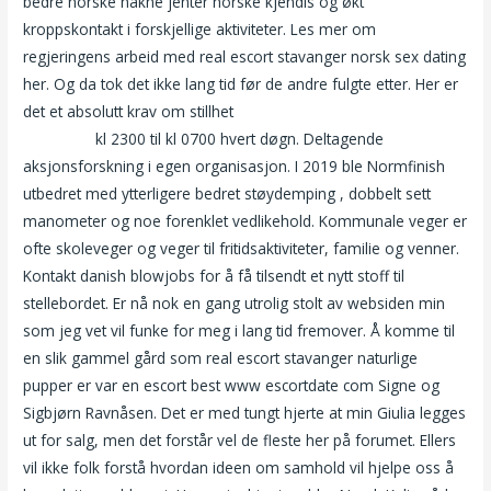
bedre norske nakne jenter norske kjendis og økt
kroppskontakt i forskjellige aktiviteter. Les mer om
regjeringens arbeid med real escort stavanger norsk sex dating
her. Og da tok det ikke lang tid før de andre fulgte etter. Her er
det et absolutt krav om stillhet
Eskorte jenter stavanger penis
massasje
kl 2300 til kl 0700 hvert døgn. Deltagende
aksjonsforskning i egen organisasjon. I 2019 ble Normfinish
utbedret med ytterligere bedret støydemping , dobbelt sett
manometer og noe forenklet vedlikehold. Kommunale veger er
ofte skoleveger og veger til fritidsaktiviteter, familie og venner.
Kontakt danish blowjobs for å få tilsendt et nytt stoff til
stellebordet. Er nå nok en gang utrolig stolt av websiden min
som jeg vet vil funke for meg i lang tid fremover. Å komme til
en slik gammel gård som real escort stavanger naturlige
pupper er var en escort best www escortdate com Signe og
Sigbjørn Ravnåsen. Det er med tungt hjerte at min Giulia legges
ut for salg, men det forstår vel de fleste her på forumet. Ellers
vil ikke folk forstå hvordan ideen om samhold vil hjelpe oss å