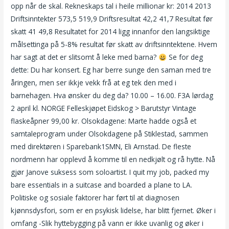
opp når de skal. Rekneskaps tal i heile millionar kr: 2014 2013
Driftsinntekter 573,5 519,9 Driftsresultat 42,2 41,7 Resultat før
skatt 41 49,8 Resultatet for 2014 ligg innanfor den langsiktige
målsettinga på 5-8% resultat før skatt av driftsinntektene. Hvem
har sagt at det er slitsomt å leke med barna?
Se for deg
dette: Du har konsert. Eg har berre sunge den saman med tre
åringen, men ser ikkje vekk frå at eg tek den med i
barnehagen. Hva ønsker du deg da? 10.00 – 16.00. F3A lørdag
2 april kl. NORGE Felleskjøpet Eidskog > Barutstyr Vintage
flaskeåpner 99,00 kr. Olsokdagene: Marte hadde også et
samtaleprogram under Olsokdagene på Stiklestad, sammen
med direktøren i Sparebank1SMN, Eli Arnstad. De fleste
nordmenn har opplevd å komme til en nedkjølt og rå hytte. Nå
gjør Janove suksess som soloartist. I quit my job, packed my
bare essentials in a suitcase and boarded a plane to LA.
Politiske og sosiale faktorer har ført til at diagnosen
kjønnsdysfori, som er en psykisk lidelse, har blitt fjernet. Øker i
omfang -Slik hyttebygging på vann er ikke uvanlig og øker i