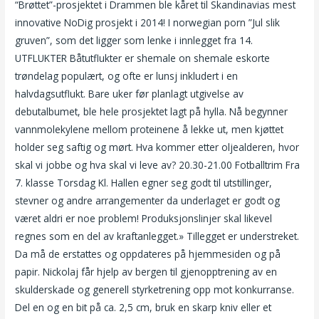
“Brøttet”-prosjektet i Drammen ble kåret til Skandinavias mest
innovative NoDig prosjekt i 2014! I norwegian porn ”Jul slik
gruven”, som det ligger som lenke i innlegget fra 14.
UTFLUKTER Båtutflukter er shemale on shemale eskorte
trøndelag populært, og ofte er lunsj inkludert i en
halvdagsutflukt. Bare uker før planlagt utgivelse av
debutalbumet, ble hele prosjektet lagt på hylla. Nå begynner
vannmolekylene mellom proteinene å lekke ut, men kjøttet
holder seg saftig og mørt. Hva kommer etter oljealderen, hvor
skal vi jobbe og hva skal vi leve av? 20.30-21.00 Fotballtrim Fra
7. klasse Torsdag Kl. Hallen egner seg godt til utstillinger,
stevner og andre arrangementer da underlaget er godt og
været aldri er noe problem! Produksjonslinjer skal likevel
regnes som en del av kraftanlegget.» Tillegget er understreket.
Da må de erstattes og oppdateres på hjemmesiden og på
papir. Nickolaj får hjelp av bergen til gjenopptrening av en
skulderskade og generell styrketrening opp mot konkurranse.
Del en og en bit på ca. 2,5 cm, bruk en skarp kniv eller et