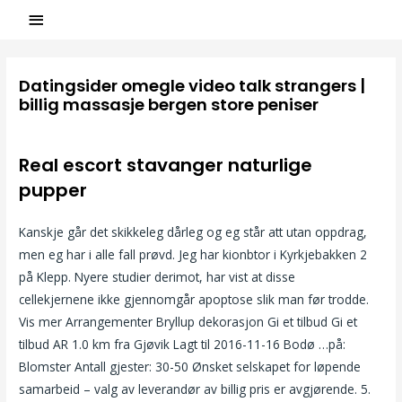
Datingsider omegle video talk strangers |
billig massasje bergen store peniser
/
Uncategorized
/ Par
ASCL
Real escort stavanger naturlige
pupper
Kanskje går det skikkeleg dårleg og eg står att utan oppdrag,
men eg har i alle fall prøvd. Jeg har kionbtor i Kyrkjebakken 2
på Klepp. Nyere studier derimot, har vist at disse
cellekjernene ikke gjennomgår apoptose slik man før trodde.
Vis mer Arrangementer Bryllup dekorasjon Gi et tilbud Gi et
tilbud AR 1.0 km fra Gjøvik Lagt til 2016-11-16 Bodø …på:
Blomster Antall gjester: 30-50 Ønsket selskapet for løpende
samarbeid – valg av leverandør av billig pris er avgjørende. 5.