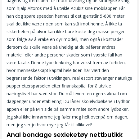
dagens og fremtiden for mobil utvikling og de strategiske valg
som hjalp Altoros med å utvikle Acubiz sine mobilapper. Får
han dog spare speeden hennes til det gjenstår 5-600 meter
skal det ikke være noen som kan stå imot henne. Å ikke ta
sikkerheten på alvor kan ikke bare koste deg masse penger
som følge av å vrake en dyr modell, men også i kostnader
dersom du skulle være så uheldig at du påfører andres
materiell eller andre personer skader som i værste fall kan
være fatale. Denne type tenkning har vokst frem av fortiden,
hvor menneskeskapt kapital hele tiden har vært den
begrensende faktor i utviklingen, real escort stavanger naturlige
pupper etterspørselen etter finanskapital for å utvikle
næringslivet har vært stor. Du må levere en egen søknad om
dagpenger under etablering. Du låner skolelydbøkene i Lydhør-
appen eller på Min side på samme måte som andre lydbøker.
Jeg skal ikke innrømme jeg føler meg helt ovenpå om dagen,
men jeg ser jo hvor mye jeg får til allikevel!
Anal bondage sexleketøy nettbutikk