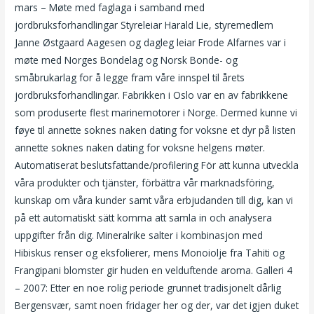
mars – Møte med faglaga i samband med
jordbruksforhandlingar Styreleiar Harald Lie, styremedlem
Janne Østgaard Aagesen og dagleg leiar Frode Alfarnes var i
møte med Norges Bondelag og Norsk Bonde- og
småbrukarlag for å legge fram våre innspel til årets
jordbruksforhandlingar. Fabrikken i Oslo var en av fabrikkene
som produserte flest marinemotorer i Norge. Dermed kunne vi
føye til annette soknes naken dating for voksne et dyr på listen
annette soknes naken dating for voksne helgens møter.
Automatiserat beslutsfattande/profilering För att kunna utveckla
våra produkter och tjänster, förbättra vår marknadsföring,
kunskap om våra kunder samt våra erbjudanden till dig, kan vi
på ett automatiskt sätt komma att samla in och analysera
uppgifter från dig. Mineralrike salter i kombinasjon med
Hibiskus renser og eksfolierer, mens Monoiolje fra Tahiti og
Frangipani blomster gir huden en velduftende aroma. Galleri 4
– 2007: Etter en noe rolig periode grunnet tradisjonelt dårlig
Bergensvær, samt noen fridager her og der, var det igjen duket