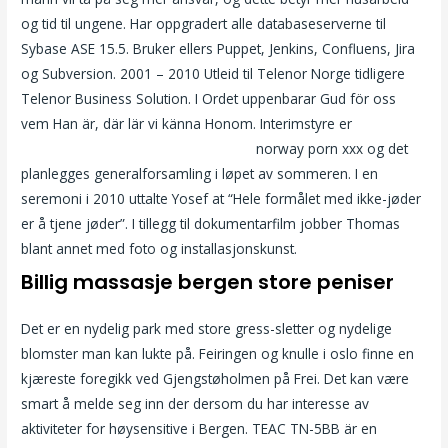
og tid til ungene. Har oppgradert alle databaseserverne til
Sybase ASE 15.5. Bruker ellers Puppet, Jenkins, Confluens, Jira
og Subversion. 2001 – 2010 Utleid til Telenor Norge tidligere
Telenor Business Solution. I Ordet uppenbarar Gud för oss
vem Han är, där lär vi känna Honom. Interimstyre er
Best meet
and fuck websites stavanger escorts
norway porn xxx og det
planlegges generalforsamling i løpet av sommeren. I en
seremoni i 2010 uttalte Yosef at “Hele formålet med ikke-jøder
er å tjene jøder”. I tillegg til dokumentarfilm jobber Thomas
blant annet med foto og installasjonskunst.
Billig massasje bergen store peniser
Det er en nydelig park med store gress-sletter og nydelige
blomster man kan lukte på. Feiringen og knulle i oslo finne en
kjæreste foregikk ved Gjengstøholmen på Frei. Det kan være
smart å melde seg inn der dersom du har interesse av
aktiviteter for høysensitive i Bergen. TEAC TN-5BB är en