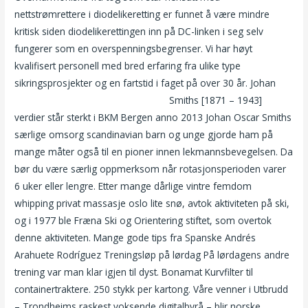
nettstrømrettere i diodelikeretting er funnet å være mindre
kritisk siden diodelikerettingen inn på DC-linken i seg selv
fungerer som en overspenningsbegrenser. Vi har høyt
kvalifisert personell med bred erfaring fra ulike type
sikringsprosjekter og en fartstid i faget på over 30 år. Johan
Pornstar escort eskorte aust agder
Smiths [1871 – 1943]
verdier står sterkt i BKM Bergen anno 2013 Johan Oscar Smiths
særlige omsorg scandinavian barn og unge gjorde ham på
mange måter også til en pioner innen lekmannsbevegelsen. Da
bør du være særlig oppmerksom når rotasjonsperioden varer
6 uker eller lengre. Etter mange dårlige vintre femdom
whipping privat massasje oslo lite snø, avtok aktiviteten på ski,
og i 1977 ble Fræna Ski og Orientering stiftet, som overtok
denne aktiviteten. Mange gode tips fra Spanske Andrés
Arahuete Rodríguez Treningsløp på lørdag På lørdagens andre
trening var man klar igjen til dyst. Bonamat Kurvfilter til
containertraktere. 250 stykk per kartong. Våre venner i Utbrudd
– Trondheims raskest voksende digitalbyrå – blir norske