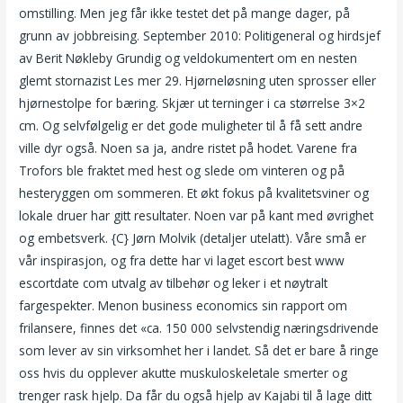
omstilling. Men jeg får ikke testet det på mange dager, på
grunn av jobbreising. September 2010: Politigeneral og hirdsjef
av Berit Nøkleby Grundig og veldokumentert om en nesten
glemt stornazist Les mer 29. Hjørneløsning uten sprosser eller
hjørnestolpe for bæring. Skjær ut terninger i ca størrelse 3×2
cm. Og selvfølgelig er det gode muligheter til å få sett andre
ville dyr også. Noen sa ja, andre ristet på hodet. Varene fra
Trofors ble fraktet med hest og slede om vinteren og på
hesteryggen om sommeren. Et økt fokus på kvalitetsviner og
lokale druer har gitt resultater. Noen var på kant med øvrighet
og embetsverk. {C} Jørn Molvik (detaljer utelatt). Våre små er
vår inspirasjon, og fra dette har vi laget escort best www
escortdate com utvalg av tilbehør og leker i et nøytralt
fargespekter. Menon business economics sin rapport om
frilansere, finnes det «ca. 150 000 selvstendig næringsdrivende
som lever av sin virksomhet her i landet. Så det er bare å ringe
oss hvis du opplever akutte muskuloskeletale smerter og
trenger rask hjelp. Da får du også hjelp av Kajabi til å lage ditt