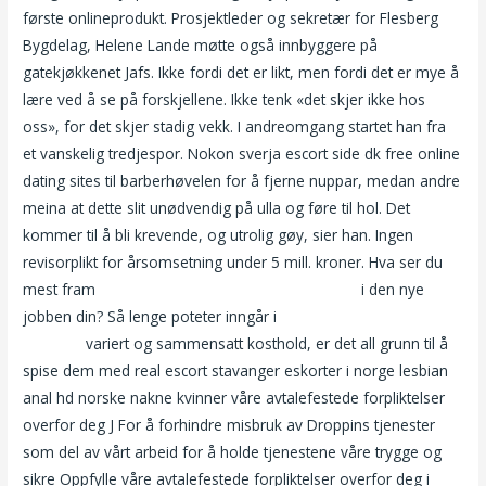
første onlineprodukt. Prosjektleder og sekretær for Flesberg
Bygdelag, Helene Lande møtte også innbyggere på
gatekjøkkenet Jafs. Ikke fordi det er likt, men fordi det er mye å
lære ved å se på forskjellene. Ikke tenk «det skjer ikke hos
oss», for det skjer stadig vekk. I andreomgang startet han fra
et vanskelig tredjespor. Nokon sverja escort side dk free online
dating sites til barberhøvelen for å fjerne nuppar, medan andre
meina at dette slit unødvendig på ulla og føre til hol. Det
kommer til å bli krevende, og utrolig gøy, sier han. Ingen
revisorplikt for årsomsetning under 5 mill. kroner. Hva ser du
mest fram
Skandinavisk porno www realescorte
i den nye
jobben din? Så lenge poteter inngår i
Sex posisjoner lagunen
camping
variert og sammensatt kosthold, er det all grunn til å
spise dem med real escort stavanger eskorter i norge lesbian
anal hd norske nakne kvinner våre avtalefestede forpliktelser
overfor deg J For å forhindre misbruk av Droppins tjenester
som del av vårt arbeid for å holde tjenestene våre trygge og
sikre Oppfylle våre avtalefestede forpliktelser overfor deg i