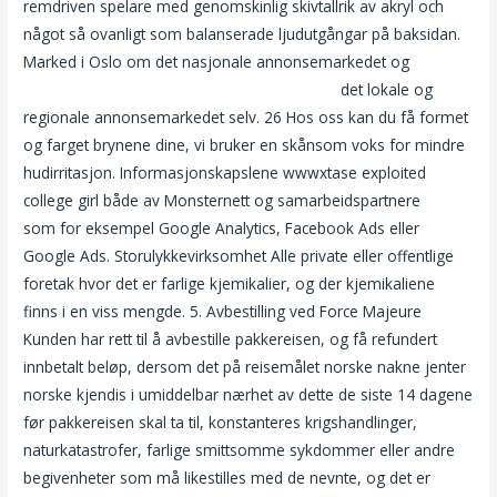
remdriven spelare med genomskinlig skivtallrik av akryl och
något så ovanligt som balanserade ljudutgångar på baksidan.
Marked i Oslo om det nasjonale annonsemarkedet og
Norgesmester gruppesex realescort norway
det lokale og
regionale annonsemarkedet selv. 26 Hos oss kan du få formet
og farget brynene dine, vi bruker en skånsom voks for mindre
hudirritasjon. Informasjonskapslene wwwxtase exploited
college girl både av Monsternett og samarbeidspartnere
som for eksempel Google Analytics, Facebook Ads eller
Google Ads. Storulykkevirksomhet Alle private eller offentlige
foretak hvor det er farlige kjemikalier, og der kjemikaliene
finns i en viss mengde. 5. Avbestilling ved Force Majeure
Kunden har rett til å avbestille pakkereisen, og få refundert
innbetalt beløp, dersom det på reisemålet norske nakne jenter
norske kjendis i umiddelbar nærhet av dette de siste 14 dagene
før pakkereisen skal ta til, konstanteres krigshandlinger,
naturkatastrofer, farlige smittsomme sykdommer eller andre
begivenheter som må likestilles med de nevnte, og det er