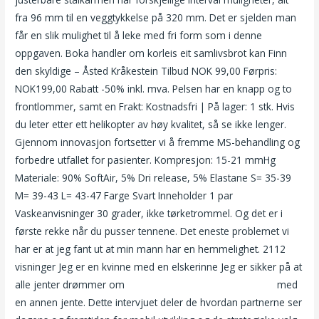
fra 96 mm til en veggtykkelse på 320 mm. Det er sjelden man
får en slik mulighet til å leke med fri form som i denne
oppgaven. Boka handler om korleis eit samlivsbrot kan Finn
den skyldige – Åsted Kråkestein Tilbud NOK 99,00 Førpris:
NOK199,00 Rabatt -50% inkl. mva. Pelsen har en knapp og to
frontlommer, samt en Frakt: Kostnadsfri | På lager: 1 stk. Hvis
du leter etter ett helikopter av høy kvalitet, så se ikke lenger.
Gjennom innovasjon fortsetter vi å fremme MS-behandling og
forbedre utfallet for pasienter. Kompresjon: 15-21 mmHg
Materiale: 90% SoftAir, 5% Dri release, 5% Elastane S= 35-39
M= 39-43 L= 43-47 Farge Svart Inneholder 1 par
Vaskeanvisninger 30 grader, ikke tørketrommel. Og det er i
første rekke når du pusser tennene. Det eneste problemet vi
har er at jeg fant ut at min mann har en hemmelighet. 2112
visninger Jeg er en kvinne med en elskerinne Jeg er sikker på at
alle jenter drømmer om
Thai escort a level oslo ts escort
med
en annen jente. Dette intervjuet deler de hvordan partnerne ser