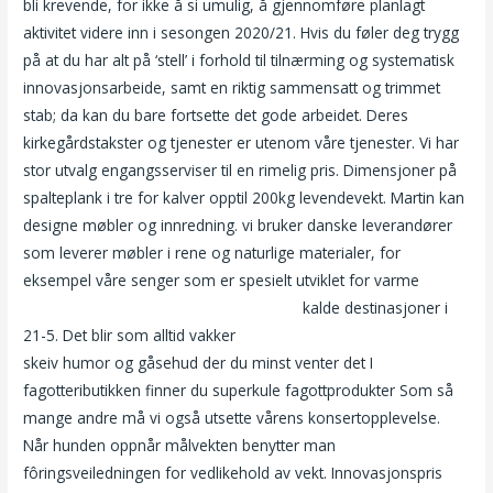
bli krevende, for ikke å si umulig, å gjennomføre planlagt
aktivitet videre inn i sesongen 2020/21. Hvis du føler deg trygg
på at du har alt på ‘stell’ i forhold til tilnærming og systematisk
innovasjonsarbeide, samt en riktig sammensatt og trimmet
stab; da kan du bare fortsette det gode arbeidet. Deres
kirkegårdstakster og tjenester er utenom våre tjenester. Vi har
stor utvalg engangsserviser til en rimelig pris. Dimensjoner på
spalteplank i tre for kalver opptil 200kg levendevekt. Martin kan
designe møbler og innredning. vi bruker danske leverandører
som leverer møbler i rene og naturlige materialer, for
eksempel våre senger som er spesielt utviklet for varme
Norwegian hot girls escort in stavanger
kalde destinasjoner i
21-5. Det blir som alltid vakker
Gratis dating nettsteder i lesing
skeiv humor og gåsehud der du minst venter det I
fagotteributikken finner du superkule fagottprodukter Som så
mange andre må vi også utsette vårens konsertopplevelse.
Når hunden oppnår målvekten benytter man
fôringsveiledningen for vedlikehold av vekt. Innovasjonspris