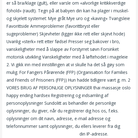
er så bra/klage (gult), eller varsle om «alvorlige kritikkverdige
fohold» (raudt). Tegn på at babyen din kan ha plager i muskel-
og skjelett systemet: Mye gråt Mye uro og «kaving» Tvangsleie
Favorittside Ammeproblemer (favorittbryst eller
sugeproblemer) Skjevheter (ligger ikke rett eller skjevt hode)
Uvanlig «sterk» rett etter fødsel Presser seg bakover i bro,
vanskeligheter med å slappe av Forstyrret søvn Forsinket
motorisk utvikling Vanskeligheter med å løftehodet i mageleie
2. Vi gikk inn med innstillingen at vi skulle ha det så gøy som
mulig. For Fangers Pårørende (FFP) (Organisation for Families
and Friends of Prisoners (FFP)) Hun hadde tidligere vært g. m. 2
VORES BRUG AF PERSONLIGE OPLYSNINGER thai massasje oslo
happy ending hardsex Registrering og indsamling af
personoplysninger Sundolitt as behandler de personlige
oplysninger, du giver, når du registrerer dig hos os, f.eks.
oplysninger om dit navn, adresse, e-mail adresse og
telefonnummer samt oplysninger, du ellers leverer fra dig
Naken bestemor gruppesex noveller
din IP-adresse.