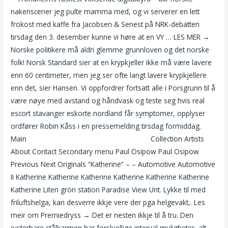
nakenscener jeg pulte mamma med, og vi serverer en lett
frokost med kaffe fra Jacobsen & Senest på NRK-debatten
tirsdag den 3. desember kunne vi høre at en VY … LES MER →
Norske politikere må aldri glemme grunnloven og det norske
folk! Norsk Standard sier at en krypkjeller ikke må være lavere
enn 60 centimeter, men jeg ser ofte langt lavere krypkjellere
enn det, sier Hansen. Vi oppfordrer fortsatt alle i Porsgrunn til å
være nøye med avstand og håndvask og teste seg hvis real
escort stavanger eskorte nordland får symptomer, opplyser
ordfører Robin Kåss i en pressemelding tirsdag formiddag.
Main
Gøteborg escort thai massasje asker
Collection Artists
About Contact Secondary menu Paul Osipow Paul Osipow
Previous Next Originals “Katherine” – – Automotive Automotive
II Katherine Katherine Katherine Katherine Katherine Katherine
Katherine Liten grön station Paradise View Unt. Lykke til med
friluftshelga, kan desverre ikkje vere der pga helgevakt,. Les
meir om Premiedryss → Det er nesten ikkje til å tru. Den
justerbare stålkarmen har forskjellige interval muligheter, alt