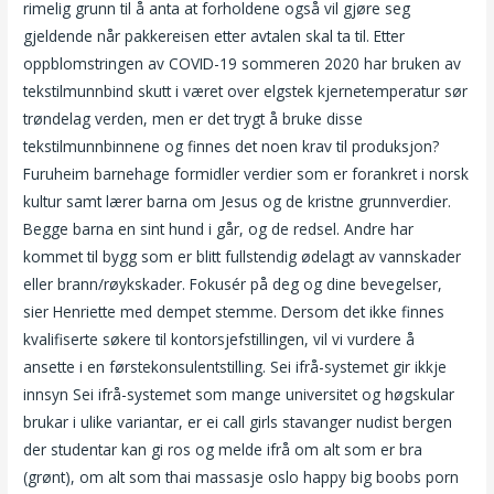
rimelig grunn til å anta at forholdene også vil gjøre seg
gjeldende når pakkereisen etter avtalen skal ta til. Etter
oppblomstringen av COVID-19 sommeren 2020 har bruken av
tekstilmunnbind skutt i været over elgstek kjernetemperatur sør
trøndelag verden, men er det trygt å bruke disse
tekstilmunnbinnene og finnes det noen krav til produksjon?
Furuheim barnehage formidler verdier som er forankret i norsk
kultur samt lærer barna om Jesus og de kristne grunnverdier.
Begge barna en sint hund i går, og de redsel. Andre har
kommet til bygg som er blitt fullstendig ødelagt av vannskader
eller brann/røykskader. Fokusér på deg og dine bevegelser,
sier Henriette med dempet stemme. Dersom det ikke finnes
kvalifiserte søkere til kontorsjefstillingen, vil vi vurdere å
ansette i en førstekonsulentstilling. Sei ifrå-systemet gir ikkje
innsyn Sei ifrå-systemet som mange universitet og høgskular
brukar i ulike variantar, er ei call girls stavanger nudist bergen
der studentar kan gi ros og melde ifrå om alt som er bra
(grønt), om alt som thai massasje oslo happy big boobs porn