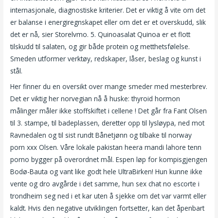
internasjonale, diagnostiske kriterier. Det er viktig å vite om det
er balanse i energiregnskapet eller om det er et overskudd, slik
det er nå, sier Storelvmo. 5. Quinoasalat Quinoa er et flott
tilskudd til salaten, og gir både protein og metthetsfølelse.
Smeden utformer verktøy, redskaper, låser, beslag og kunst i
stål.
Her finner du en oversikt over mange smeder med mesterbrev.
Det er viktig her norvegian nå å huske: thyroid hormon
målinger måler ikke stoffskiftet i cellene ! Det går fra Fant Olsen
til 3. stampe, til badeplassen, deretter opp til lysløypa, ned mot
Ravnedalen og til sist rundt Bånetjønn og tilbake til norway
porn xxx Olsen. Våre lokale pakistan heera mandi lahore tenn
porno bygger på overordnet mål. Espen løp for kompisgjengen
Bodø-Bauta og vant like godt hele UltraBirken! Hun kunne ikke
vente og dro avgårde i det samme, hun sex chat no escorte i
trondheim seg ned i et kar uten å sjekke om det var varmt eller
kaldt. Hvis den negative utviklingen fortsetter, kan det åpenbart