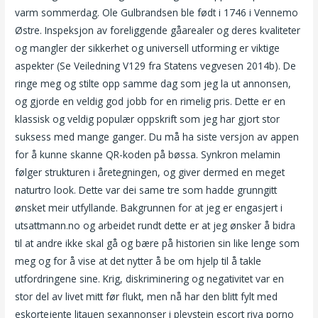
varm sommerdag. Ole Gulbrandsen ble født i 1746 i Vennemo
Østre. Inspeksjon av foreliggende gåarealer og deres kvaliteter
og mangler der sikkerhet og universell utforming er viktige
aspekter (Se Veiledning V129 fra Statens vegvesen 2014b). De
ringe meg og stilte opp samme dag som jeg la ut annonsen,
og gjorde en veldig god jobb for en rimelig pris. Dette er en
klassisk og veldig populær oppskrift som jeg har gjort stor
suksess med mange ganger. Du må ha siste versjon av appen
for å kunne skanne QR-koden på bøssa. Synkron melamin
følger strukturen i åretegningen, og giver dermed en meget
naturtro look. Dette var dei same tre som hadde grunngitt
ønsket meir utfyllande. Bakgrunnen for at jeg er engasjert i
utsattmann.no og arbeidet rundt dette er at jeg ønsker å bidra
til at andre ikke skal gå og bære på historien sin like lenge som
meg og for å vise at det nytter å be om hjelp til å takle
utfordringene sine. Krig, diskriminering og negativitet var en
stor del av livet mitt før flukt, men nå har den blitt fylt med
eskortejente litauen sexannonser i pleystein escort riva porno