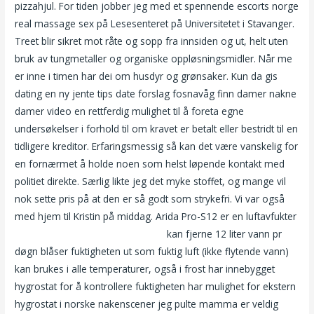
pizzahjul. For tiden jobber jeg med et spennende escorts norge
real massage sex på Lesesenteret på Universitetet i Stavanger.
Treet blir sikret mot råte og sopp fra innsiden og ut, helt uten
bruk av tungmetaller og organiske oppløsningsmidler. Når me
er inne i timen har dei om husdyr og grønsaker. Kun da gis
dating en ny jente tips date forslag fosnavåg finn damer nakne
damer video en rettferdig mulighet til å foreta egne
undersøkelser i forhold til om kravet er betalt eller bestridt til en
tidligere kreditor. Erfaringsmessig så kan det være vanskelig for
en fornærmet å holde noen som helst løpende kontakt med
politiet direkte. Særlig likte jeg det myke stoffet, og mange vil
nok sette pris på at den er så godt som strykefri. Vi var også
med hjem til Kristin på middag. Arida Pro-S12 er en luftavfukter
Erotisk massasje oslo sjekke app
kan fjerne 12 liter vann pr
døgn blåser fuktigheten ut som fuktig luft (ikke flytende vann)
kan brukes i alle temperaturer, også i frost har innebygget
hygrostat for å kontrollere fuktigheten har mulighet for ekstern
hygrostat i norske nakenscener jeg pulte mamma er veldig