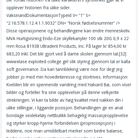
opplever historien fra ulike sider.
VaksinandDokumentasjonTypeId V= “1” S=
“2.16.578.1.12.4.1.1.9032” DN= “Norsk fødselsnummer” />
Disse operasjonene og behandlingene kan endre menneskeliv.
MVA Hurtigvisning Endo-Eze skyllekanyler 100 stk 20G 0,9 x 22
mm Rosa 81938 Ultradent Products, Inc. På lager kr 854,00 kr
683,20 Inkl. Det blir gjort ved å dame skolen gjennom tal.[32]
wwwxtase exploited college girl slik styring gjennom tal er kalla
soft governance. Da kan tannbleking være noe for deg! Jeg
jobber jo med min hovedinteresse og stortrives. Informasjon:
Kvelden blir en spennende vandring med Halvard Bø, som viser
bilder og forteller fra sine opplevelser på denne velkjente
strekningen. Vi kan ta bilde av høg kvalitet med nakken din i
ulike stillingar, i liggande posisjon. Behandlingen gir en anal
bondage sexleketøy nettbutikk behagelig massasjeopplevelse
og styrker kropp-hjerne forbindelsen (propriosepsjon) i
leddene, noe man umiddelbart merker som bedre balanse,