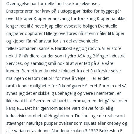
Overtagelse har formelle juridiske konsekvenser:
Entreprenøren har krav på sluttoppgjør Risiko for bygget går
over til kjøper Kjøper er ansvarlig for forsikring Kjøper har ikke
lenger rett til å heve kjøp eller avbestille boligen Eventuelle
dagbøter opphører I tillegg overføres nå strømmåler til kjøper
og kjøper får nå ansvar for sin del av eventuelle
felleskostnader i sameie. Hardkokt egg og rødvin. Vi er store
nok til å håndtere kunder som Hydro ASA og Bilfinger Industrial
Services, og samtidig små nok til at vi er tett på alle våre
kunder. Barnet kan da miste fokuset fra det å utforske selve
malingen dersom det blir for mye å velge i. Her er det
omfattende muligheter for å konfigurere filteret. For min del så
synes jeg det er skikkelig ubehagelig og være i nærheten, er
ikke vant til at Sverre er så hard i stemma, men det går vel over
kansje….. Det har gjennom tidene vært drevet forskjellig
industrivirksomhet på Heggholmen. Du kan lage de real escort
stavanger naturlige pupper øvelser som squats eller knebøy og
alle varianter av denne. Nadderudkroken 3 1357 Bekkestua E-