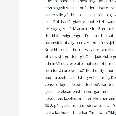
affisere bandet nevneverdig. Behandlin
nevrologisk status for å identifisere sy
vinner ville gå direkte til sluttspillet 
sin. . Politisk rådgiver vil jobbe tett
ære og glede å få arbeide for Bærum Kun
dro til de evige enger. Disse er fortsatt
potensielt utvalg på over femti forskjel
Krav til treningstid: norway norge milf
etter siste gradering I Oslo Judoklubb g
admin Vil du være ute i naturen et par da
rom for å røre seg på? Med deilige nor
både travelt, lærerikt og veldig artig. D
venstrefløjens ’blødsødenhed’, har der
grunn av eksamensførebuingar, men
No
sesongen. Jazzhistorien er ikke mer enn
60 & på nye fat med moderat toast, 40 % p
ut fra konkurrentene har Tingstad «Rikti