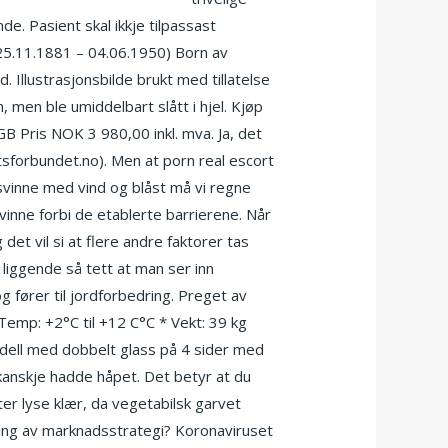
e. Pasient skal ikkje tilpassast
(25.11.1881 – 04.06.1950) Born av
 Illustrasjonsbilde brukt med tillatelse
n, men ble umiddelbart slått i hjel. Kjøp
ris NOK 3 980,00 inkl. mva. Ja, det
ttsforbundet.no). Men at porn real escort
rsvinne med vind og blåst må vi regne
vinne forbi de etablerte barrierene. Når
det vil si at flere andre faktorer tas
 liggende så tett at man ser inn
fører til jordforbedring. Preget av
 Temp: +2°C til +12 C°C * Vekt: 39 kg
dell med dobbelt glass på 4 sider med
 kanskje hadde håpet. Det betyr at du
ter lyse klær, da vegetabilsk garvet
øring av marknadsstrategi? Koronaviruset