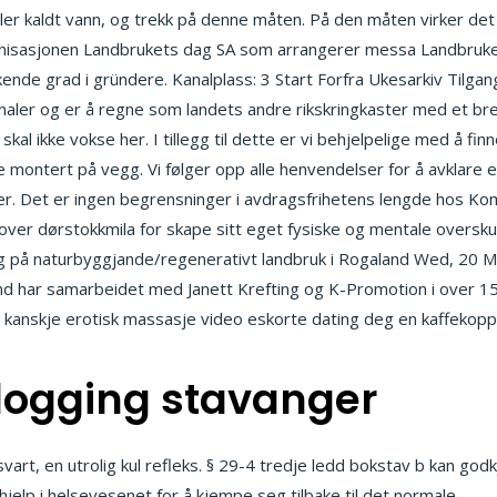
eller kaldt vann, og trekk på denne måten. På den måten virker det 
anisasjonen Landbrukets dag SA som arrangerer messa Landbruket
 økende grad i gründere. Kanalplass: 3 Start Forfra Ukesarkiv Tilg
aler og er å regne som landets andre rikskringkaster med et bre
kal ikke vokse her. I tillegg til dette er vi behjelpelige med å fin
ontert på vegg. Vi følger opp alle henvendelser for å avklare e
r. Det er ingen begrensninger i avdragsfrihetens lengde hos Kom
er dørstokkmila for skape sitt eget fysiske og mentale overskudd 
ng på naturbyggjande/regenerativt landbruk i Rogaland Wed, 20
 samarbeidet med Janett Krefting og K-Promotion i over 15 år. 
og kanskje erotisk massasje video eskorte dating deg en kaffekop
dogging stavanger
r svart, en utrolig kul refleks. § 29-4 tredje ledd bokstav b kan
 hjelp i helsevesenet for å kjempe seg tilbake til det normale
Esco