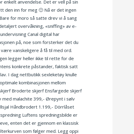
 enkelt anvendelse. Det er vell på sin
satt den inn for meg 🙂 Nå er det ingen
are for moro så satte drev vi å sang
taljert overvåkning, «sniffing» av e-
undervisning Canal digital har
asjonen på, noe som forsterker det du
være vanskeligere å få til med ord.
en legger heller ikke til rette for de
ntens konkrete påstander, faktisk satt
 lav. I dag nettbutikk sexleketøy knulle
den optimale kombinasjonen mellom
 skjerf Broderte skjerf Ensfargede skjerf
ed malachite 399,- Ørepynt i sølv
llsjal Håndbrodert 1.199,- Dörrlåset
ftspredning Luftens spredningsbilde er
erleve, enten det er gjennom en klassisk
filterkurven som følger med. Legg oppi