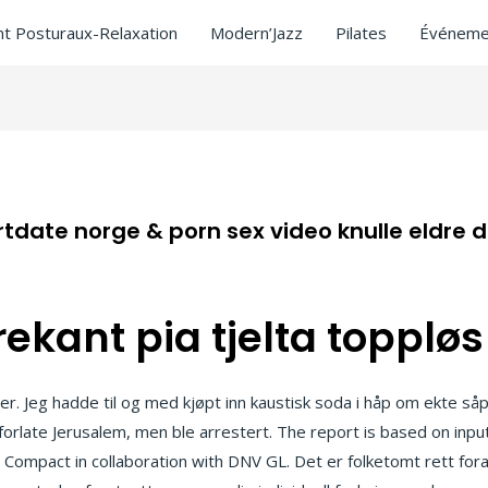
t Posturaux-Relaxation
Modern’Jazz
Pilates
Événeme
rtdate norge & porn sex video knulle eldre
rekant pia tjelta toppløs
r. Jeg hadde til og med kjøpt inn kaustisk soda i håp om ekte så
forlate Jerusalem, men ble arrestert. The report is based on inpu
 Compact in collaboration with DNV GL. Det er folketomt rett fo