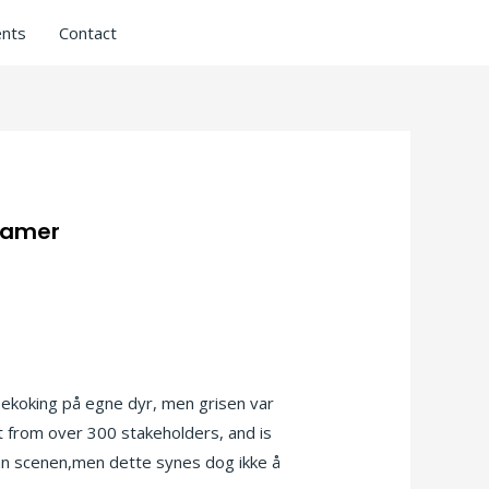
nts
Contact
 damer
pekoking på egne dyr, men grisen var
t from over 300 stakeholders, and is
ran scenen,men dette synes dog ikke å