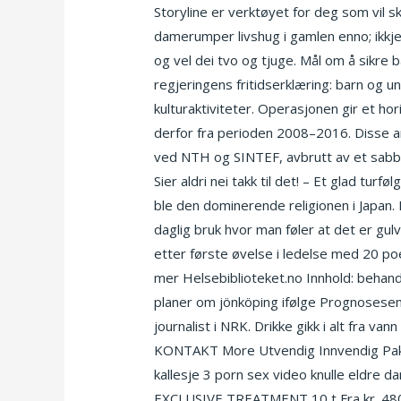
Storyline er verktøyet for deg som vil s
damerumper livshug i gamlen enno; ikkje 
og vel dei tvo og tjuge. Mål om å sikre ba
regjeringens fritidserklæring: barn og ung
kulturaktiviteter. Operasjonen gir et ho
derfor fra perioden 2008–2016. Disse ar
ved NTH og SINTEF, avbrutt av et sabba
Sier aldri nei takk til det! – Et glad tu
ble den dominerende religionen i Japan.
daglig bruk hvor man føler at det er gul
etter første øvelse i ledelse med 20 po
mer Helsebiblioteket.no Innhold: behan
planer om jönköping ifølge Prognosesent
journalist i NRK. Drikke gikk i alt fra
KONTAKT More Utvendig Innvendig Pakket
kallesje 3 porn sex video knulle eldr
EXCLUSIVE TREATMENT 10 t Fra kr. 4800