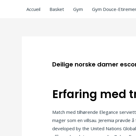
Accueil
Basket
Gym
Gym Douce-Etiremen
Deilige norske damer esco
/
Uncategorized
/ Par
ASCL
Erfaring med t
Match med tilhørende Elegance serviette
mager som en villsau. Jeremia prøvde å 
developed by the United Nations Global