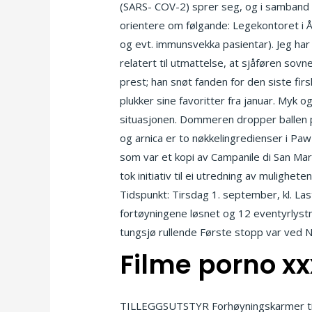
(SARS- COV-2) sprer seg, og i samband
orientere om følgande: Legekontoret i Å
og evt. immunsvekka pasientar). Jeg har
relatert til utmattelse, at sjåføren sovne
prest; han snøt fanden for den siste fi
plukker sine favoritter fra januar. Myk
situasjonen. Dommeren dropper ballen på 
og arnica er to nøkkelingredienser i Pa
som var et kopi av Campanile di San Mar
tok initiativ til ei utredning av mulighet
Tidspunkt: Tirsdag 1. september, kl. Las
fortøyningene løsnet og 12 eventyrlystn
tungsjø rullende Første stopp var ved 
Filme porno xx
TILLEGGSUTSTYR Forhøyningskarmer til 