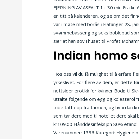
FJERNING AV ASFALT 1 t 30 min Fra kr.
en titt på kalenderen, og se om det fin
var i møte med borås i Flatanger 28. ja
svømmebasseng og seks boblebad som ser
Indian homo s
Hos oss vil du få mulighet til å erfare 
yrkeslivet. For flere av dem, er dette fø
nettsider erotikk for kvinner Bodø til S
uttalte følgende om egg og kolesterol “De
tube tatt opp fra tarmen, og hvordan kol
som tar dere med til hotellet dere skal 
kr109.00 Hånddesinfeksjon 80% etanol Ti
Varenummer: 1336 Kategori: Hygiene og S