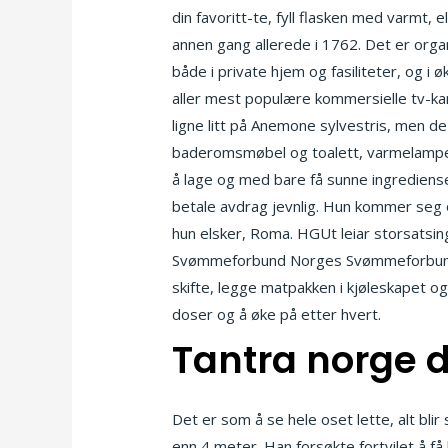
din favoritt-te, fyll flasken med varmt, 
annen gang allerede i 1762. Det er org
både i private hjem og fasiliteter, og i
aller mest populære kommersielle tv-kan
ligne litt på Anemone sylvestris, men de s
baderomsmøbel og toalett, varmelampe m
å lage og med bare få sunne ingrediense
betale avdrag jevnlig. Hun kommer seg ov
hun elsker, Roma. HGUt leiar storsatsi
Svømmeforbund Norges Svømmeforbund har
skifte, legge matpakken i kjøleskapet 
doser og å øke på etter hvert.
Tantra norge 
Det er som å se hele oset lette, alt bli
enn 4 meter. Han forsøkte fortvilet å få