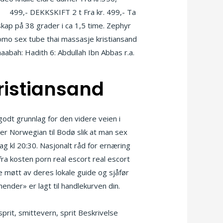
le
499,- DEKKSKIFT 2 t Fra kr. 499,- Ta
kap på 38 grader i ca 1,5 time. Zephyr
homo sex tube thai massasje kristiansand
bah: Hadith 6: Abdullah Ibn Abbas r.a.
ristiansand
godt grunnlag for den videre veien i
ller Norwegian til Bodø slik at man sex
ag kl 20:30. Nasjonalt råd for ernæring
fra kosten porn real escort real escort
re møtt av deres lokale guide og sjåfør
ender» er lagt til handlekurven din.
er nakne alvefolket tegneserie
prit, smittevern, sprit Beskrivelse