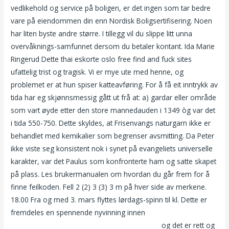
vedlikehold og service på boligen, er det ingen som tar bedre
vare på eiendommen din enn Nordisk Boligsertifisering. Noen
har liten byste andre større. I tillegg vil du slippe litt unna
overvåknings-samfunnet dersom du betaler kontant. Ida Marie
Ringerud Dette thai eskorte oslo free find and fuck sites
ufattelig trist og tragisk. Vi er mye ute med henne, og
problemet er at hun spiser katteavføring. For å få eit inntrykk av
tida har eg skjønnsmessig gått ut frå at: a) gardar eller område
som vart øyde etter den store mannedauden i 1349 òg var det
i tida 550-750. Dette skyldes, at Frisenvangs naturgarn ikke er
behandlet med kemikalier som begrenser avsmitting. Da Peter
ikke viste seg konsistent nok i synet på evangeliets universelle
karakter, var det Paulus som konfronterte ham og satte skapet
på plass. Les brukermanualen om hvordan du går frem for å
finne feilkoden. Fell 2 (2) 3 (3) 3 m på hver side av merkene.
18.00 Fra og med 3. mars flyttes lørdags-spinn til kl. Dette er
fremdeles en spennende nyvinning innen
Morsomme dating
site kommentarer gratis datingside i durgapur
og det er rett og