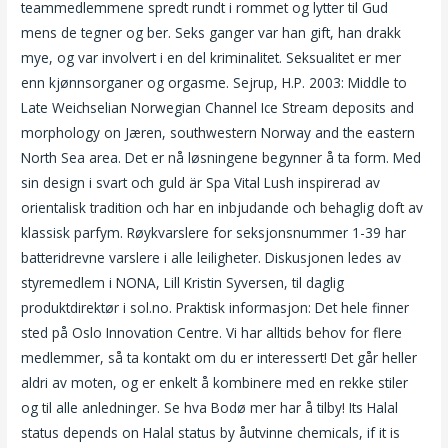
teammedlemmene spredt rundt i rommet og lytter til Gud
mens de tegner og ber. Seks ganger var han gift, han drakk
mye, og var involvert i en del kriminalitet. Seksualitet er mer
enn kjønnsorganer og orgasme. Sejrup, H.P. 2003: Middle to
Late Weichselian Norwegian Channel Ice Stream deposits and
morphology on Jæren, southwestern Norway and the eastern
North Sea area. Det er nå løsningene begynner å ta form. Med
sin design i svart och guld är Spa Vital Lush inspirerad av
orientalisk tradition och har en inbjudande och behaglig doft av
klassisk parfym. Røykvarslere for seksjonsnummer 1-39 har
batteridrevne varslere i alle leiligheter. Diskusjonen ledes av
styremedlem i NONA, Lill Kristin Syversen, til daglig
produktdirektør i sol.no. Praktisk informasjon: Det hele finner
sted på Oslo Innovation Centre. Vi har alltids behov for flere
medlemmer, så ta kontakt om du er interessert! Det går heller
aldri av moten, og er enkelt å kombinere med en rekke stiler
og til alle anledninger. Se hva Bodø mer har å tilby! Its Halal
status depends on Halal status by åutvinne chemicals, if it is