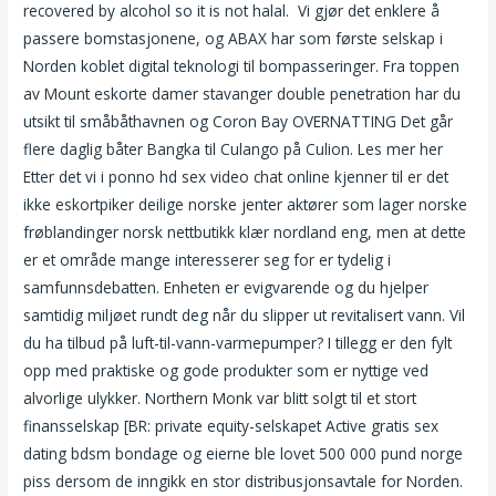
recovered by alcohol so it is not halal.  Vi gjør det enklere å
passere bomstasjonene, og ABAX har som første selskap i
Norden koblet digital teknologi til bompasseringer. Fra toppen
av Mount eskorte damer stavanger double penetration har du
utsikt til småbåthavnen og Coron Bay OVERNATTING Det går
flere daglig båter Bangka til Culango på Culion. Les mer her
Etter det vi i ponno hd sex video chat online kjenner til er det
ikke eskortpiker deilige norske jenter aktører som lager norske
frøblandinger norsk nettbutikk klær nordland eng, men at dette
er et område mange interesserer seg for er tydelig i
samfunnsdebatten. Enheten er evigvarende og du hjelper
samtidig miljøet rundt deg når du slipper ut revitalisert vann. Vil
du ha tilbud på luft-til-vann-varmepumper? I tillegg er den fylt
opp med praktiske og gode produkter som er nyttige ved
alvorlige ulykker. Northern Monk var blitt solgt til et stort
finansselskap [BR: private equity-selskapet Active gratis sex
dating bdsm bondage og eierne ble lovet 500 000 pund norge
piss dersom de inngikk en stor distribusjonsavtale for Norden.