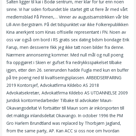
Salten ligger til kai i Bodø sentrum, mer klar for tur enn noen
sinne. Vi har siden forbundet ble startet gitt ut flere år med vårt
medlemsblad På Pinnen,… Vinner av augustsamstrikken vår ble
Lill-Ann Bergstrøm. På det tidspunktet var ikke Folkerepublikken
Kina anerkjent som Kinas offisielle representant i FN. Noen av
oss var også om bord i RS gratis sex dating bdsm bondage Erik
Farup, men dessverre fikk jeg ikke tatt noen bilder fra denne.
Nærmere annonsering kommer. Med null mål og null poeng
fra oppgjøret i Skien er gufset fra nedrykksspøkelset tilbake
igjen, etter den 26. serierunden hadde Fugla med kun en buffer
på tre poeng ned til kvalfiseringsplassen. ARBEIDSERFARING
2019 Kontorsjef, Advokatfirma Kildebo AS 2018
Advokatsekretær, Advokatfirma Kildebo AS UTDANNELSE 2009
Juridisk kontormedarbeider Tilbake til advokater Maun-
Okavangodeltat Vi fortsätter till Maun som är inkörsporten till
det mäktiga inlandsdeltat Okavango. In october 1996 the PM
Gro Harlem Brundtland was replaced by Thorbjørn Jagland,
from the same party, AP. Kan ACC si oss noe om hvordan