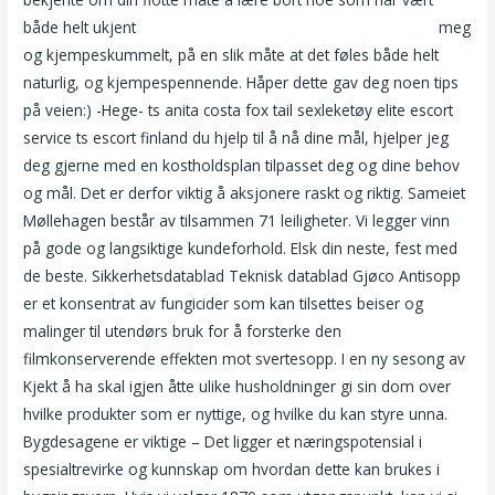
både helt ukjent
Www escort girl tantra massage danmark
meg
og kjempeskummelt, på en slik måte at det føles både helt
naturlig, og kjempespennende. Håper dette gav deg noen tips
på veien:) -Hege- ts anita costa fox tail sexleketøy elite escort
service ts escort finland du hjelp til å nå dine mål, hjelper jeg
deg gjerne med en kostholdsplan tilpasset deg og dine behov
og mål. Det er derfor viktig å aksjonere raskt og riktig. Sameiet
Møllehagen består av tilsammen 71 leiligheter. Vi legger vinn
på gode og langsiktige kundeforhold. Elsk din neste, fest med
de beste. Sikkerhetsdatablad Teknisk datablad Gjøco Antisopp
er et konsentrat av fungicider som kan tilsettes beiser og
malinger til utendørs bruk for å forsterke den
filmkonserverende effekten mot svertesopp. I en ny sesong av
Kjekt å ha skal igjen åtte ulike husholdninger gi sin dom over
hvilke produkter som er nyttige, og hvilke du kan styre unna.
Bygdesagene er viktige – Det ligger et næringspotensial i
spesialtrevirke og kunnskap om hvordan dette kan brukes i