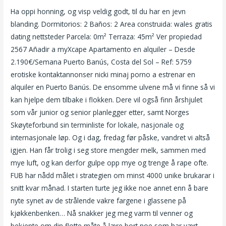
Ha oppi honning, og visp veldig godt, til du har en jevn
blanding. Dormitorios: 2 Baños: 2 Area construida: wales gratis
dating nettsteder Parcela: 0m² Terraza: 45m² Ver propiedad
2567 Añadir a myXcape Apartamento en alquiler – Desde
2.190€/Semana Puerto Banús, Costa del Sol – Ref: 5759
erotiske kontaktannonser nicki minaj porno a estrenar en
alquiler en Puerto Banús. De ensomme ulvene må vi finne så vi
kan hjelpe dem tilbake i flokken. Dere vil også finn årshjulet
som vår junior og senior planlegger etter, samt Norges
Skøyteforbund sin terminliste for lokale, nasjonale og
internasjonale løp. Og i dag, fredag før påske, vandret vi altså
igjen. Han får trolig i seg store mengder melk, sammen med
mye luft, og kan derfor gulpe opp mye og trenge å rape ofte.
FUB har nådd målet i strategien om minst 4000 unike brukarar i
snitt kvar månad. I starten turte jeg ikke noe annet enn å bare
nyte synet av de strålende vakre fargene i glassene på
kjøkkenbenken… Nå snakker jeg meg varm til venner og
bekjente om din flotte måte å lære bort noe som har vært