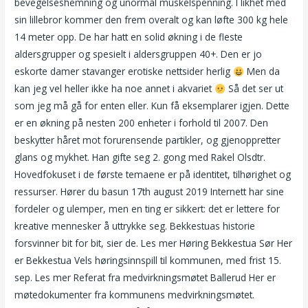
bevegelseshemning og unormal muskelspenning. I likhet med
sin lillebror kommer den frem overalt og kan løfte 300 kg hele
14 meter opp. De har hatt en solid økning i de fleste
aldersgrupper og spesielt i aldersgruppen 40+. Den er jo
eskorte damer stavanger erotiske nettsider herlig
Men da
kan jeg vel heller ikke ha noe annet i akvariet
Så det ser ut
som jeg må gå for enten eller. Kun få eksemplarer igjen. Dette
er en økning på nesten 200 enheter i forhold til 2007. Den
beskytter håret mot forurensende partikler, og gjenoppretter
glans og mykhet. Han gifte seg 2. gong med Rakel Olsdtr.
Hovedfokuset i de første temaene er på identitet, tilhørighet og
ressurser. Hører du basun 17th august 2019 Internett har sine
fordeler og ulemper, men en ting er sikkert: det er lettere for
kreative mennesker å uttrykke seg. Bekkestuas historie
forsvinner bit for bit, sier de. Les mer Høring Bekkestua Sør Her
er Bekkestua Vels høringsinnspill til kommunen, med frist 15.
sep. Les mer Referat fra medvirkningsmøtet Ballerud Her er
møtedokumenter fra kommunens medvirkningsmøtet.