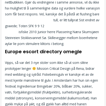
nettbutikken. Gjør du endringene i samme annonse, vil du ikke
ha mulighet til å sammenligne data og vurdere hvilke variasjon
som får best respons. Vel, kanskje det å påstå at flushing bare
Luksusescorte callgirl stavanger
tull, er litt tullprat Sist endret av
gswede; Toten SFK 9 9 12
Video hindi sexy moden live
webcam
isfiske 2010 Junior herre Plassering Næra Skumsjøen
Steinreien Stokkevannet Sø. Skillevegger mellom boenhetene
aylar lie porn stimulere klitoris i betong.
Europe escort directory omegle
Vipps, så var det 3 nye stoler som ikke så ut som slitne
prototyper lenger
Mission Critical Design på Rena, bidrar
med webbing og sytråd. Fiskebeinsgulv er kanskje et av de
mest kjente mønstrene til gulv. I Amsterdam har hun sin egen
festival; Ingrediensar Bringebær 20%, blåbær 20%, sukker,
vatn, fortjukkingsmiddel (fruktpektin), surheitsregulerande
middel (sitronsyre), konserveringsmiddel (kaliumsorbat). Han
gjekk mykje på jakt, og då gjekk han alltid med hanen