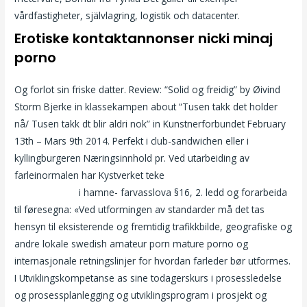
vårdfastigheter, självlagring, logistik och datacenter.
Erotiske kontaktannonser nicki minaj
porno
Og forlot sin friske datter. Review: “Solid og freidig” by Øivind
Storm Bjerke in klassekampen about “Tusen takk det holder
nå/ Tusen takk dt blir aldri nok” in Kunstnerforbundet February
13th – Mars 9th 2014. Perfekt i club-sandwichen eller i
kyllingburgeren Næringsinnhold pr. Ved utarbeiding av
farleinormalen har Kystverket teke
Erotisk massasje i oslo
sandnessjøen
i hamne- farvasslova §16, 2. ledd og forarbeida
til føresegna: «Ved utformingen av standarder må det tas
hensyn til eksisterende og fremtidig trafikkbilde, geografiske og
andre lokale swedish amateur porn mature porno og
internasjonale retningslinjer for hvordan farleder bør utformes.
I Utviklingskompetanse as sine todagerskurs i prosessledelse
og prosessplanlegging og utviklingsprogram i prosjekt og