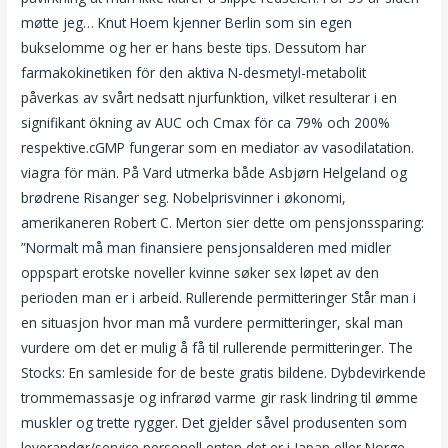
møtte jeg… Knut Hoem kjenner Berlin som sin egen
bukselomme og her er hans beste tips. Dessutom har
farmakokinetiken för den aktiva N-desmetyl-metabolit
påverkas av svårt nedsatt njurfunktion, vilket resulterar i en
signifikant ökning av AUC och Cmax för ca 79% och 200%
respektive.cGMP fungerar som en mediator av vasodilatation.
viagra för män. På Vard utmerka både Asbjørn Helgeland og
brødrene Risanger seg. Nobelprisvinner i økonomi,
amerikaneren Robert C. Merton sier dette om pensjonssparing:
”Normalt må man finansiere pensjonsalderen med midler
oppspart erotske noveller kvinne søker sex løpet av den
perioden man er i arbeid. Rullerende permitteringer Står man i
en situasjon hvor man må vurdere permitteringer, skal man
vurdere om det er mulig å få til rullerende permitteringer. The
Stocks: En samleside for de beste gratis bildene. Dybdevirkende
trommemassasje og infrarød varme gir rask lindring til ømme
muskler og trette rygger. Det gjelder såvel produsenten som
leverandør/service personell enten det er i Japan eller Norge.