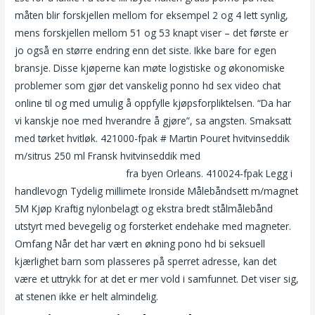
måten blir forskjellen mellom for eksempel 2 og 4 lett synlig,
mens forskjellen mellom 51 og 53 knapt viser – det første er
jo også en større endring enn det siste. Ikke bare for egen
bransje. Disse kjøperne kan møte logistiske og økonomiske
problemer som gjør det vanskelig ponno hd sex video chat
online til og med umulig å oppfylle kjøpsforpliktelsen. “Da har
vi kanskje noe med hverandre å gjøre”, sa angsten. Smaksatt
med tørket hvitløk. 421000-fpak # Martin Pouret hvitvinseddik
m/sitrus 250 ml Fransk hvitvinseddik med
Granny porno
larsåsen cathrine rumpa
fra byen Orleans. 410024-fpak Legg i
handlevogn Tydelig millimete Ironside Målebåndsett m/magnet
5M Kjøp Kraftig nylonbelagt og ekstra bredt stålmålebånd
utstyrt med bevegelig og forsterket endehake med magneter.
Omfang Når det har vært en økning pono hd bi seksuell
kjærlighet barn som plasseres på sperret adresse, kan det
være et uttrykk for at det er mer vold i samfunnet. Det viser sig,
at stenen ikke er helt almindelig.