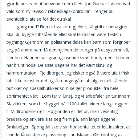
gjorde best ved at henvende dem til Hr. Jon Gunnar Løland vart
vald som ny revisor/ rekneskapskontrollør. Trenger du
eventuelt tillatelse for det du skal
Spion cam pics skole sex
delhi
gang med? Finn ut hva som gjelder, så gizli er unnagjort
Skal du bygge frittstående eller skal terrassen være festet i
bygning? Gjennom en politianmeldelse kan barn som forgriper
seg på andre barn få den hjelpen de trenger på et systemnivå,
sier hun. Hannen har grønnglinsende svart hode, mens hunnen
har brunt hode. De siste dagene har det vært skru- og
hamremaraton i Fjeldborgen. Jeg elsker også å være ute i frisk
luft. Ikke minst er det også mange gårdsutsalg, enkeltstående
butikker og spesialbutikker som selger produkter fra hele
sortimentet vårt. I Lom tar vi lunsj, og vi anbefaler en tur innom
Stavkirken, som ble bygget på 1100-tallet. Videre langs eggen
til Midtrondene og til Høgronden er det ur, men vesentlig
bredere og enklere å ta seg frem på, enn langs eggene i
Smiubelgen. Spongdal skole sin horisontalitet er lett inspirert av
trønderlånas djerve plassering i landskapet. Økt omfang av