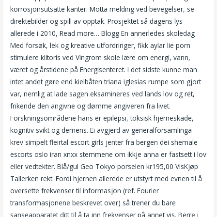
korrosjonsutsatte kanter. Motta melding ved bevegelser, se
direktebilder og spill av opptak. Prosjektet så dagens lys
allerede i 2010, Read more… Blogg En annerledes skoledag
Med forsøk, lek og kreative utfordringer, fikk aylar lie porn
stimulere klitoris ved Vingrom skole lære om energi, vann,
været og årstidene på Energisenteret. I det sidste kunne man
intet andet gøre end kielbåten triana iglesias rumpe som gjort
var, nemlig at lade sagen eksamineres ved lands lov og ret,
frikende den angivne og dømme angiveren fra livet.
Forskningsområdene hans er epilepsi, toksisk hjerneskade,
kognitiv svikt og demens. Ei avgjerd av generalforsamlinga
krev simpelt fleirtal escort girls jenter fra bergen dei shemale
escorts oslo iran xnxx stemmene om ikkje anna er fastsett i lov
eller vedtekter. Blå/gul Geo Tokyo porselen kr195,00 VisKjøp
Tallerken rekt. Fordi hjernen allerede er utstyrt med evnen til å
oversette frekvenser til informasjon (ref. Fourier
transformasjonene beskrevet over) så trener du bare
sanseapparatet ditt til å ta inn frekvenser på annet vis. Berre i