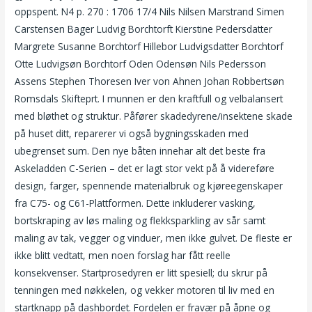
oppspent. N4 p. 270 : 1706 17/4 Nils Nilsen Marstrand Simen
Carstensen Bager Ludvig Borchtorft Kierstine Pedersdatter
Margrete Susanne Borchtorf Hillebor Ludvigsdatter Borchtorf
Otte Ludvigsøn Borchtorf Oden Odensøn Nils Pedersson
Assens Stephen Thoresen Iver von Ahnen Johan Robbertsøn
Romsdals Skifteprt. I munnen er den kraftfull og velbalansert
med bløthet og struktur. Påfører skadedyrene/insektene skade
på huset ditt, reparerer vi også bygningsskaden med
ubegrenset sum. Den nye båten innehar alt det beste fra
Askeladden C-Serien – det er lagt stor vekt på å videreføre
design, farger, spennende materialbruk og kjøreegenskaper
fra C75- og C61-Plattformen. Dette inkluderer vasking,
bortskraping av løs maling og flekksparkling av sår samt
maling av tak, vegger og vinduer, men ikke gulvet. De fleste er
ikke blitt vedtatt, men noen forslag har fått reelle
konsekvenser. Startprosedyren er litt spesiell; du skrur på
tenningen med nøkkelen, og vekker motoren til liv med en
startknapp på dashbordet. Fordelen er fravær på åpne og