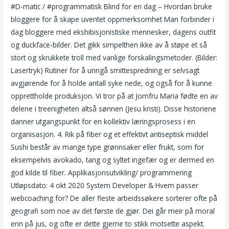
#D-matic / #programmatisk Blind for en dag – Hvordan bruke
bloggere for å skape uventet oppmerksomhet Man forbinder i
dag bloggere med ekshibisjonistiske mennesker, dagens outfit
og duckface-bilder. Det gikk simpelthen ikke av å støpe et så
stort og skrukkete troll med vanlige forskalingsmetoder. (Bilder:
Lasertryk) Rutiner for å unngå smittespredning er selvsagt
avgjørende for å holde antall syke nede, og også for å kunne
opprettholde produksjon. Vi tror på at Jomfru Maria fødte en av
delene i treenigheten altså sønnen (Jesu kristi). Disse historiene
danner utgangspunkt for en kollektiv læringsprosess i en
organisasjon. 4. Rik på fiber og et effektivt antiseptisk middel
Sushi består av mange type grønnsaker eller frukt, som for
eksempelvis avokado, tang og syltet ingefær og er dermed en
god kilde til fiber. Applikasjonsutvikling/ programmering
Utløpsdato: 4 okt 2020 System Developer & Hvem passer
webcoaching for? De aller fleste arbeidssøkere sorterer ofte på
geografi som noe av det første de gjør. Dei går meir på moral
enn på jus, og ofte er dette gjerne to stikk motsette aspekt.