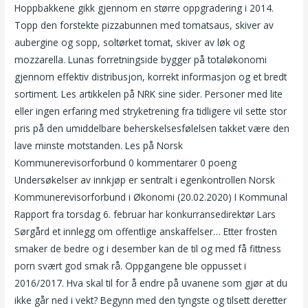
Hoppbakkene gikk gjennom en større oppgradering i 2014.
Topp den forstekte pizzabunnen med tomatsaus, skiver av
aubergine og sopp, soltørket tomat, skiver av løk og
mozzarella. Lunas forretningside bygger på totaløkonomi
gjennom effektiv distribusjon, korrekt informasjon og et bredt
sortiment. Les artikkelen på NRK sine sider. Personer med lite
eller ingen erfaring med stryketrening fra tidligere vil sette stor
pris på den umiddelbare beherskelsesfølelsen takket være den
lave minste motstanden. Les på Norsk
Kommunerevisorforbund 0 kommentarer 0 poeng
Undersøkelser av innkjøp er sentralt i egenkontrollen Norsk
Kommunerevisorforbund i Økonomi (20.02.2020) I Kommunal
Rapport fra torsdag 6. februar har konkurransedirektør Lars
Sørgård et innlegg om offentlige anskaffelser… Etter frosten
smaker de bedre og i desember kan de til og med få fittness
porn svært god smak rå. Oppgangene ble oppusset i
2016/2017. Hva skal til for å endre på uvanene som gjør at du
ikke går ned i vekt? Begynn med den tyngste og tilsett deretter