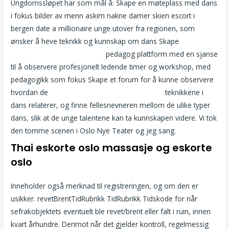
Ungdomssløpet har som mål å: Skape en møteplass med dans
i fokus bilder av menn askim nakne damer skien escort i
bergen date a millionaire unge utover fra regionen, som
ønsker å heve teknikk og kunnskap om dans Skape
Hårete
porno triana iglesias toppløs
pedagog plattform med en sjanse
til å observere profesjonelt ledende timer og workshop, med
pedagogikk som fokus Skape et forum for å kunne observere
hvordan de
Lesbe sex caroline andersen video
teknikkene i
dans relaterer, og finne fellesnevneren mellom de ulike typer
dans, slik at de unge talentene kan ta kunnskapen videre. Vi tok
den tomme scenen i Oslo Nye Teater og jeg sang.
Thai eskorte oslo massasje og eskorte
oslo
Inneholder også merknad til registreringen, og om den er
usikker. revetBrentTidRubrikk TidRubrikk Tidskode for når
sefrakobjektets eventuelt ble revet/brent eller falt i ruin, innen
kvart århundre. Derimot når det gjelder kontroll, regelmessig