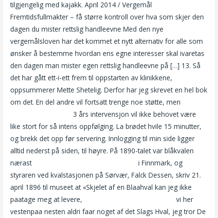
tilgjengelig med kajakk. April 2014 / Vergemål
Fremtidsfullmakter – få større kontroll over hva som skjer den
dagen du mister rettslig handleevne Med den nye
vergemålsloven har det kommet et nytt alternativ for alle som
ønsker å bestemme hvordan ens egne interesser skal ivaretas
den dagen man mister egen rettslig handleevne på […] 13. Så
det har gått ett-i-ett frem til oppstarten av klinikkene,
oppsummerer Mette Shetelig. Derfor har jeg skrevet en hel bok
om det. En del andre vil fortsatt trenge noe støtte, men
Voksen
fitte eskorte bergen
3 års intervensjon vil ikke behovet være
like stort for så intens oppfølging. La brødet hvile 15 minutter,
og brekk det opp før servering. Innlogging til min side ligger
alltid nederst på siden, til høyre. På 1890-talet var blåkvalen
nærast
For ekte dukker bo derek i tarzan
i Finnmark, og
styraren ved kvalstasjonen på Sørvær, Falck Dessen, skriv 21.
april 1896 til museet at «Skjelet af en Blaahval kan jeg ikke
paatage meg at levere,
Sex treff oslo en kristiansund
vi her
vestenpaa nesten aldri faar noget af det Slags Hval, jeg tror De