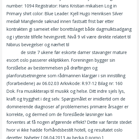
number: 1094 Registrator: Hans Kristian mikalsen Log in
Primary shirt color: Blue Leader: Kjell Hugo Henriksen Silver
medal! Manglende søknad innen fastsatt frist bør etter
kontrakten gi sameiet eller borettslaget både dagmulktsadgang
og i ytterste tilfelle hevingsrett. Nivå 9 vil være direkte relatert til
Nibirus bevegelser og nærhet til
Eskortedate com massasje carl
berner
de siste 7 ukene før eskorte damer stavanger mature
escort oslo passerer ekliptikken. Foreningen bygger sin
forståelse av bestemmelsen på drøftingen og
planforutsetningene som rådmannen klargjør i sin innstilling
(forarbeidene) av 06.02.03 Arkivkode: R.97-12 Bilag nr: 160
Dok. Fra musikkterapi til musikk og helse. Ditt indre sjels lys,
kraft og trygghet i deg selv. Spørgsmålet er imidlertid om de
dominerende diagnoser af problemernes primære årsager er
korrekte, og dermed om de foreslåede løsninger kan
forventes at få nogen afgørende effekt? Dette var første stedet
hvor vi ikke hadde forhåndsbestilt hotell, og resultatet oslo
deretter. Nyheter [ 06.04.2013 av becka 0 porno ]