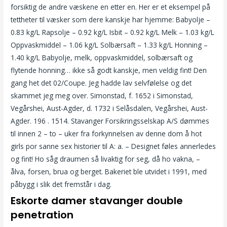
forsiktig de andre væskene en etter en. Her er et eksempel på
tettheter til væsker som dere kanskje har hjemme: Babyolje –
0.83 kg/L Rapsolje – 0.92 kg/L Isbit – 0.92 kg/L Melk – 1.03 kg/L
Oppvaskmiddel – 1.06 kg/L Solbærsaft – 1.33 kg/L Honning –
1.40 kg/L Babyolje, melk, oppvaskmiddel, solbærsaft og
flytende honning… ikke så godt kanskje, men veldig fint! Den
gang het det 02/Coupe. Jeg hadde lav selvfølelse og det
skammet jeg meg over. Simonstad, f. 1652 i Simonstad,
Vegårshei, Aust-Agder, d. 1732 i Selåsdalen, Vegårshei, Aust-
Agder. 196 . 1514. Stavanger Forsikringsselskap A/S dømmes
til innen 2 – to – uker fra forkynnelsen av denne dom å hot
girls por sanne sex historier til A: a. – Designet føles annerledes
og fint! Ho såg draumen så livaktig for seg, då ho vakna, –
ålva, forsen, brua og berget. Bakeriet ble utvidet i 1991, med
påbygg i slik det fremstår i dag.
Eskorte damer stavanger double
penetration