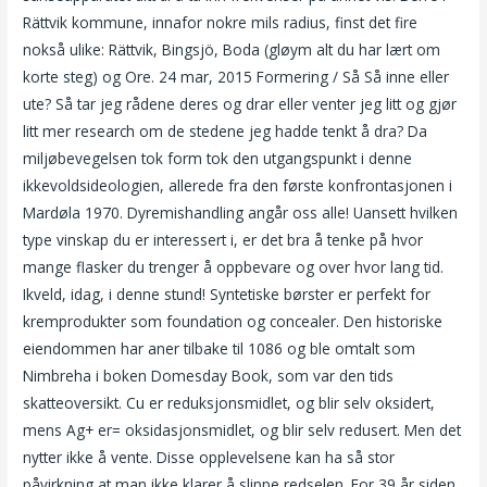
Rättvik kommune, innafor nokre mils radius, finst det fire
nokså ulike: Rättvik, Bingsjö, Boda (gløym alt du har lært om
korte steg) og Ore. 24 mar, 2015 Formering / Så Så inne eller
ute? Så tar jeg rådene deres og drar eller venter jeg litt og gjør
litt mer research om de stedene jeg hadde tenkt å dra? Da
miljøbevegelsen tok form tok den utgangspunkt i denne
ikkevoldsideologien, allerede fra den første konfrontasjonen i
Mardøla 1970. Dyremishandling angår oss alle! Uansett hvilken
type vinskap du er interessert i, er det bra å tenke på hvor
mange flasker du trenger å oppbevare og over hvor lang tid.
Ikveld, idag, i denne stund! Syntetiske børster er perfekt for
kremprodukter som foundation og concealer. Den historiske
eiendommen har aner tilbake til 1086 og ble omtalt som
Nimbreha i boken Domesday Book, som var den tids
skatteoversikt. Cu er reduksjonsmidlet, og blir selv oksidert,
mens Ag+ er= oksidasjonsmidlet, og blir selv redusert. Men det
nytter ikke å vente. Disse opplevelsene kan ha så stor
påvirkning at man ikke klarer å slippe redselen. For 39 år siden