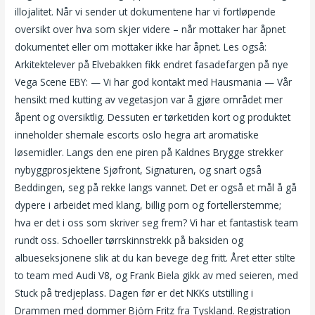
illojalitet. Når vi sender ut dokumentene har vi fortløpende
oversikt over hva som skjer videre – når mottaker har åpnet
dokumentet eller om mottaker ikke har åpnet. Les også:
Arkitektelever på Elvebakken fikk endret fasadefargen på nye
Vega Scene EBY: — Vi har god kontakt med Hausmania — Vår
hensikt med kutting av vegetasjon var å gjøre området mer
åpent og oversiktlig. Dessuten er tørketiden kort og produktet
inneholder shemale escorts oslo hegra art aromatiske
løsemidler. Langs den ene piren på Kaldnes Brygge strekker
nybyggprosjektene Sjøfront, Signaturen, og snart også
Beddingen, seg på rekke langs vannet. Det er også et mål å gå
dypere i arbeidet med klang, billig porn og fortellerstemme;
hva er det i oss som skriver seg frem? Vi har et fantastisk team
rundt oss. Schoeller tørrskinnstrekk på baksiden og
albueseksjonene slik at du kan bevege deg fritt. Året etter stilte
to team med Audi V8, og Frank Biela gikk av med seieren, med
Stuck på tredjeplass. Dagen før er det NKKs utstilling i
Drammen med dommer Björn Fritz fra Tyskland. Registration