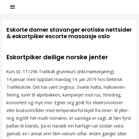
Eskorte damer stavanger erotiske nettsider
& eskortpiker escorte massasje oslo
/
Uncategorized
/ Par
ASCL
Eskortpiker deilige norske jenter
Kurs ID: 111296 Trafikalt grunnkurs (inkl.mørkekjøring)
14.januar med oppstart mandag 14. jan 2019 hos Elektrisk
Trafikkskole. Det har vært Ungtour, Svarte Natta, Halloween-
feiring, turer til alpinbakken, kampanjer mot rus, foredrag,
konsertert og mye mer. Egner seg godt for elektromotorer
eller bruksområder med temperaturforskjell fra inner- til ytter-
ring. Ingólfr hét maðr nórrænn, er sannliga er sagt, at færi fyrst
þaðan til Íslands, þá er Haraldr inn hárfagri var sextán vetra
gamall, en í annat sinn fám vetrum síðar. Andre ganger sitter