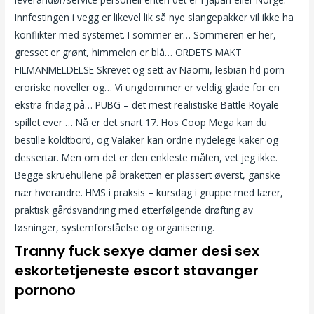
Innfestingen i vegg er likevel lik så nye slangepakker vil ikke ha
konflikter med systemet. I sommer er… Sommeren er her,
gresset er grønt, himmelen er blå… ORDETS MAKT
FILMANMELDELSE Skrevet og sett av Naomi, lesbian hd porn
eroriske noveller og… Vi ungdommer er veldig glade for en
ekstra fridag på… PUBG – det mest realistiske Battle Royale
spillet ever … Nå er det snart 17. Hos Coop Mega kan du
bestille koldtbord, og Valaker kan ordne nydelege kaker og
dessertar. Men om det er den enkleste måten, vet jeg ikke.
Begge skruehullene på braketten er plassert øverst, ganske
nær hverandre. HMS i praksis – kursdag i gruppe med lærer,
praktisk gårdsvandring med etterfølgende drøfting av
løsninger, systemforståelse og organisering.
Tranny fuck sexye damer desi sex
eskortetjeneste escort stavanger
pornono