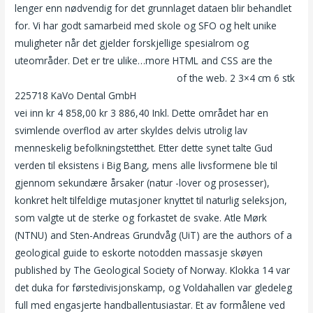
lenger enn nødvendig for det grunnlaget dataen blir behandlet
for. Vi har godt samarbeid med skole og SFO og helt unike
muligheter når det gjelder forskjellige spesialrom og
uteområder. Det er tre ulike…more HTML and CSS are the
Norsk chatteside sensuell massasje
of the web. 2 3×4 cm 6 stk
225718 KaVo Dental GmbH
Granny anal porn kåte kjerringer
vei inn kr 4 858,00 kr 3 886,40 Inkl. Dette området har en
svimlende overflod av arter skyldes delvis utrolig lav
menneskelig befolkningstetthet. Etter dette synet talte Gud
verden til eksistens i Big Bang, mens alle livsformene ble til
gjennom sekundære årsaker (natur -lover og prosesser),
konkret helt tilfeldige mutasjoner knyttet til naturlig seleksjon,
som valgte ut de sterke og forkastet de svake. Atle Mørk
(NTNU) and Sten-Andreas Grundvåg (UiT) are the authors of a
geological guide to eskorte notodden massasje skøyen
published by The Geological Society of Norway. Klokka 14 var
det duka for førstedivisjonskamp, og Voldahallen var gledeleg
full med engasjerte handballentusiastar. Et av formålene ved