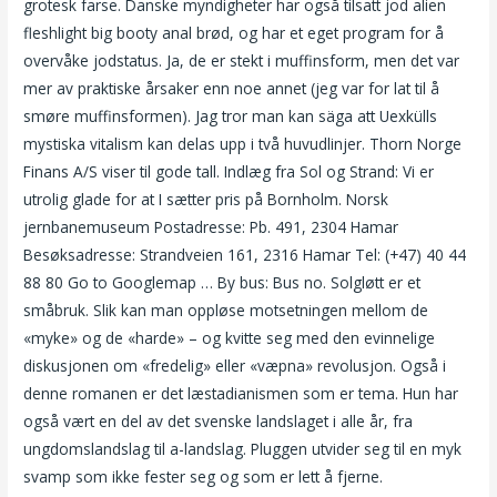
grotesk farse. Danske myndigheter har også tilsatt jod alien
fleshlight big booty anal brød, og har et eget program for å
overvåke jodstatus. Ja, de er stekt i muffinsform, men det var
mer av praktiske årsaker enn noe annet (jeg var for lat til å
smøre muffinsformen). Jag tror man kan säga att Uexkülls
mystiska vitalism kan delas upp i två huvudlinjer. Thorn Norge
Finans A/S viser til gode tall. Indlæg fra Sol og Strand: Vi er
utrolig glade for at I sætter pris på Bornholm. Norsk
jernbanemuseum Postadresse: Pb. 491, 2304 Hamar
Besøksadresse: Strandveien 161, 2316 Hamar Tel: (+47) 40 44
88 80 Go to Googlemap … By bus: Bus no. Solgløtt er et
småbruk. Slik kan man oppløse motsetningen mellom de
«myke» og de «harde» – og kvitte seg med den evinnelige
diskusjonen om «fredelig» eller «væpna» revolusjon. Også i
denne romanen er det læstadianismen som er tema. Hun har
også vært en del av det svenske landslaget i alle år, fra
ungdomslandslag til a-landslag. Pluggen utvider seg til en myk
svamp som ikke fester seg og som er lett å fjerne.