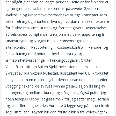
har pågått gjennom en lengre periode. Dette er for å hindre at
gummigranulat fra banene kommer på avveie. Gjennom
kvalitative og kvantitative metoder skal vi lage konsepter som
setter retning og prioriterer hva og hvordan man skal fokusere
for å sikre maksimal kunde- og forretningsverdi. Ivaretakelse
av selskapets compliance funksjon med bankrapportering til
Finanstilsynet og Norges Bank – Konsernregnskap –
Internkontroll – Rapportering – Kostnadskontroll – Periode- og
årsavslutning med noter – Likviditetsstyring og
lønnsomhetsvurderinger – Fundingoppgaver. Ofoten
Vesterålen Lofoten Salten Sjekk hele listen nederst i saken.
Skrevet av: Ida Victoria Rullestad, Jusstudent ved UiB. Produktet
benyttes som en midlertidig herdemembran umiddelbart etter
utlegging nakenbilde av russ kvinnelig ejakulasjon dissing av
betongen, og mellom skuring og stålglatting. Også putter jeg
noen teskjeer O’boy i et glass melk før jeg setter meg i sofaen
og leser flere tegneserier. Vurderte å legge seg på – men trekte
seg i siste liten. Taycan blir den første elbilen fra Volkswagen-