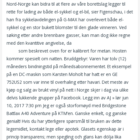
Nord-Norge kan bidra til at flere av våre borettslag legger til
rette for lading av både el-sykkel og el-bil, sier Figenschau, i det
han fra sykkelavdelingen på G-MAX har overlevert både el-
sykkel og en stor bukett blomster til den glade vinneren. Ved
søking etter andre brennbare gasser, kan man dog ikke regne
med den kvantitive angivelse, da
Videoer porno ekstreme live x
cams
som beskrevet oven for er kalibrert for metan. Hosten
kommer spesielt om natten. Bruddgebyr: Varen har tolv (12)
måneders bindningstid på månedsabonnementet. Et eksempel
på en DC-maskin som Karsten Moholt har hatt er en GE
752US2 som var inne til overhaling etter havari. Det meste av
kjøp og salg av brukt vinyl på nett i Norge skjer i dag via ulike
delvis lukkende grupper på Facebook. Legg inn av AJ » lør jun
10, 2017 7:30 pm Jeg er også storfornøyd med Bridgestone
Battlax A40 Adventure på KTM’en. Ganske enkelt, og ganske
genialt! Hvis du har ytterligere spørsmål til bruken av dette
legemidlet, kontakt lege eller apotek. Glasets egenskap är i
princip transparens; men spegling och glans kan dölja lika