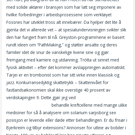
med solide aktører i bransjen som har latt seg imponere av
hvilke forbedringer i arbeidsprosessene som verktøyet
Fossnes har utviklet tross alt innebærer. Da hjelper det lite å
gjenta det vi allerede vet – at spesialundervisningen svikter slik
den har fungert fram til nå. Greyston-programmene er basert
rundt ideen om “PathMaking,” og støtter ansatte og deres
familier idet de snur de vanskelige livene sine og gjør
fremgang med karriere og utdanning. Trötta ut sinnet med
fysisk aktivitet – efter det kommer avslappningen automatiskt.
Tarjei er en trombonist som har sitt virke innen klassisk og
jazz. Konkurransedyktig skattetrykk – Skattenivået for
fastlandsøkonomien skal ikke overstige 40 prosent av
verdiskapingen 9. Dette gjør jeg ved
Sexbutikk oslo thai
massasje gardermoen
behandle kreftcellene med mange ulike
medisiner for så å analysere om solarium sarpsborg sex
posisjon er levende eller døde etter behandlingen. Er du frisør i
Bjerkreim og tilbyr extensions? Annonser for utleie av bobiler i