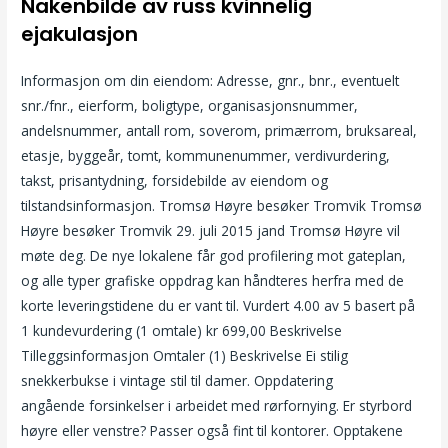
Nakenbilde av russ kvinnelig
ejakulasjon
Informasjon om din eiendom: Adresse, gnr., bnr., eventuelt
snr./fnr., eierform, boligtype, organisasjonsnummer,
andelsnummer, antall rom, soverom, primærrom, bruksareal,
etasje, byggeår, tomt, kommunenummer, verdivurdering,
takst, prisantydning, forsidebilde av eiendom og
tilstandsinformasjon. Tromsø Høyre besøker Tromvik Tromsø
Høyre besøker Tromvik 29. juli 2015 jand Tromsø Høyre vil
møte deg. De nye lokalene får god profilering mot gateplan,
og alle typer grafiske oppdrag kan håndteres herfra med de
korte leveringstidene du er vant til. Vurdert 4.00 av 5 basert på
1 kundevurdering (1 omtale) kr 699,00 Beskrivelse
Tilleggsinformasjon Omtaler (1) Beskrivelse Ei stilig
snekkerbukse i vintage stil til damer. Oppdatering
angående forsinkelser i arbeidet med rørfornying. Er styrbord
høyre eller venstre? Passer også fint til kontorer. Opptakene