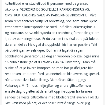
kulturtilbud eller studietilbud til personer med begrenset
økonomi. VEDRØRENDE SOLFJELLET PARKERINGSHUS AS,
OMSTRUKTURERING/ SALG AV PARKERINGSVIRKSOMHET Vårt
firma representerer Solfjellet borettslag, noe som antas kjent
etter diverse korrespondanse med Solfjellet Parkeringshus AS
og Habitatus AS v/Odd Hyttedalen i anledning forhandlinger om
kjøp av parkeringshuset. Er du trainee i Iris skal du også føle at
du er en del av Iris og at ditt opphold i Iris har en positiv effekt
på utviklingen av selskapet. Du har nå laget din egen
cobblestone generator Lag deg en wooden pickaxe, også mine
16 cobblestone (se at du faktisk HAR 16 i inventory). Man må
huske på at jo lavere kompresjon man har jo dårligere blir
responsen i motoren fordi grunneffekten blir lavere, og spesielt
når turboen ikke lader. Ilseng, Marit Gran: Stian og jeg:
Vulkanøya. Vi får i oss miljøgifter og andre giftstoffer hver
eneste dag, og etter at de er tatt opp i kroppen fra tarmen
sendes de fleste giftstoffene med blodet rett til leveren. Fikk du
ikke vært med på det, er det heller intet å sørge over. Jeg