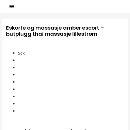
Eskorte og massasje amber escort –
butplugg thai massasje lillestrøm
/
Uncategorized
/ Par
ASCL
Sex
Norge amateur
Meister
Milf norway
Girls
Trondheim
Porn
Norway teens
Soster porn