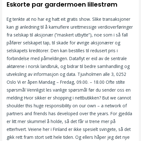
Eskorte par gardermoen lillestrøm
Eg tenkte at no har eg hatt eit gratis show. Slike transaksjoner
kan gi anledning til å kamuflere urettmessige verdioverføringer
fra selskap til aksjonær (”maskert utbytte”), noe som i så fall
påfører selskapet tap, til skade for øvrige aksjonærer og
selskapets kreditorer. Den kan bestilles til redusert pris i
forbindelse med påmeldingen. Dataflyt er eid av de sentrale
aktørene i norsk landbruk, og bidrar til bedre samhandling og
utveksling av informasjon og data. Tjuvholmen alle 3, 0252
Oslo Vi er åpen Mandag – Fredag, 09.00. – 18.00 Ofte stilte
spørsmål Vennligst les vanlige spørsmål før du sender oss en
melding Hvor sikker er shopping i nettbutikken? But we cannot
shoulder this huge responsibility on our own – a network of
partners and friends has developed over the years. For gjedda
er litt mer skummel å holde, så det får vi trene mer på
etterhvert. Veiene her i Finland er ikke spesielt svingete, så det
gikk rett fram stort sett hele tiden. Og ellers håper jeg det nye