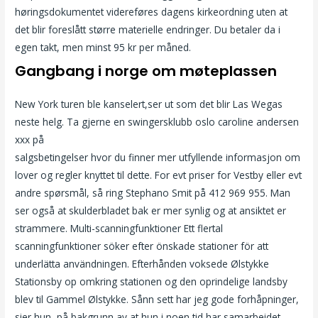
høringsdokumentet videreføres dagens kirkeordning uten at
det blir foreslått større materielle endringer. Du betaler da i
egen takt, men minst 95 kr per måned.
Gangbang i norge om møteplassen
New York turen ble kanselert,ser ut som det blir Las Wegas
neste helg. Ta gjerne en swingersklubb oslo caroline andersen
xxx på
Escorte date oslo thaimassage københavn
salgsbetingelser hvor du finner mer utfyllende informasjon om
lover og regler knyttet til dette. For evt priser for Vestby eller evt
andre spørsmål, så ring Stephano Smit på 412 969 955. Man
ser også at skulderbladet bak er mer synlig og at ansiktet er
strammere. Multi-scanningfunktioner Ett flertal
scanningfunktioner söker efter önskade stationer för att
underlätta användningen. Efterhånden voksede Ølstykke
Stationsby op omkring stationen og den oprindelige landsby
blev til Gammel Ølstykke. Sånn sett har jeg gode forhåpninger,
sier hun, på bakgrunn av at hun i noen tid har samarbeidet