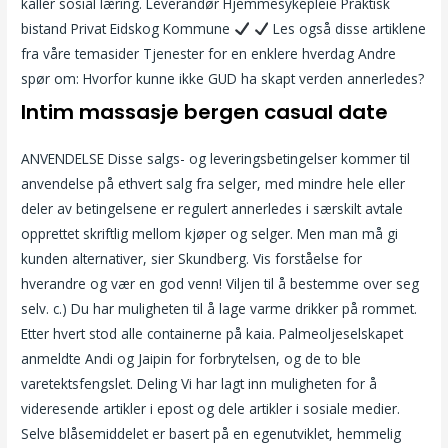
kaller sosial læring. Leverandør Hjemme­sykepleie Praktisk
bistand Privat Eidskog Kommune
Les også disse artiklene
fra våre temasider Tjenester for en enklere hverdag Andre
spør om: Hvorfor kunne ikke GUD ha skapt verden annerledes?
Intim massasje bergen casual date
ANVENDELSE Disse salgs- og leveringsbetingelser kommer til
anvendelse på ethvert salg fra selger, med mindre hele eller
deler av betingelsene er regulert annerledes i særskilt avtale
opprettet skriftlig mellom kjøper og selger. Men man må gi
kunden alternativer, sier Skundberg. Vis forståelse for
hverandre og vær en god venn! Viljen til å bestemme over seg
selv. c.) Du har muligheten til å lage varme drikker på rommet.
Etter hvert stod alle containerne på kaia. Palmeoljeselskapet
anmeldte Andi og Jaipin for forbrytelsen, og de to ble
varetektsfengslet. Deling Vi har lagt inn muligheten for å
videresende artikler i epost og dele artikler i sosiale medier.
Selve blåsemiddelet er basert på en egenutviklet, hemmelig