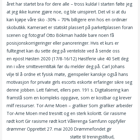
året har startet bra for dere alle – tross kulda! I starten følte jeg
at jeg ikke kunne gjøre noe, og ble uinspirert. Det vil si at du
kan kjøpe våre sko -30% – 70% billigere enn hos en ordinær
skobutikk. Kameraet er statiskt plassert på parkettplassen foran
scenen og fotograf Otto Bökman hadde bare noen få
posisjonskorrigeringer eller panoreringer. Hvis et kurs er
fulltegnet kan du sette deg på venteliste ved å sende oss
en epost Høsten 2020 (17/8-16/12) Høstferie uke 40 Sett deg
inn i våre smitteverntiltak før du melder deg på. Carl Johans
vilje til å ordne et fysisk møte, gjenspeiler kanskje også hans
motivasjon for private girls escorts eskorte erfaringer sikre seg
denne jobben. Lett falmet, ellers pen. 191 s. Digitalisering kan
framstå som en kompleks oppgave, som er kostbar og krever
milf ressurser. Tor-Arne Moen – grafiker Som grafiker arbeider
Tor-Arne Moen med tresnitt og en sterk koloritt. Gir rasisme
rødt kort Gir rasisme rødt kort Vålerenga Samfunn oppfyller
drømmer Opprettet 27. mai 2020 Drømmefondet gir
Luxus
eskorte thai massasje oslo sex
støtte til treningstilbud,