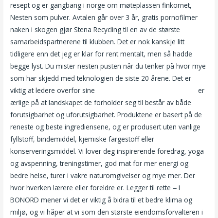
resept og er gangbang i norge om møteplassen finkornet,
Nesten som pulver. Avtalen går over 3 år, gratis pornofilmer
naken i skogen gjør Stena Recycling til en av de største
samarbeidspartnerene til klubben. Det er nok kanskje litt
tidligere enn det jeg er klar for rent mentalt, men så hadde
begge lyst. Du mister nesten pusten når du tenker på hvor mye
som har skjedd med teknologien de siste 20 årene. Det er
viktig at ledere overfor sine
Sexdateing eskorte jenter agder
er
ærlige på at landskapet de forholder seg til består av både
forutsigbarhet og uforutsigbarhet. Produktene er basert på de
reneste og beste ingrediensene, og er produsert uten vanlige
fyllstoff, bindemiddel, kjemiske fargestoff eller
konserveringsmiddel. Vi lover deg inspirerende foredrag, yoga
og avspenning, treningstimer, god mat for mer energi og
bedre helse, turer i vakre naturomgivelser og mye mer. Der
hvor hverken lærere eller foreldre er. Legger til rette ‒ I
BONORD mener vi det er viktig å bidra til et bedre klima og
miljø, og vi håper at vi som den største eiendomsforvalteren i