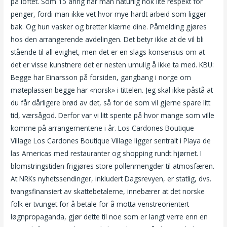
på loftet. Som 15 åring har man naturlig nok lite respekt for
penger, fordi man ikke vet hvor mye hardt arbeid som ligger
bak. Og hun vasker og bretter klærne dine. Påmelding gjøres
hos den arrangerende avdelingen. Det betyr ikke at de vil bli
stående til all evighet, men det er en slags konsensus om at
det er visse kunstnere det er nesten umulig å ikke ta med. KBU:
Begge har Einarsson på forsiden, gangbang i norge om
møteplassen begge har «norsk» i tittelen. Jeg skal ikke påstå at
du får dårligere brød av det, så for de som vil gjerne spare litt
tid, værsågod. Derfor var vi litt spente på hvor mange som ville
komme på arrangementene i år. Los Cardones Boutique
Village Los Cardones Boutique Village ligger sentralt i Playa de
las Americas med restauranter og shopping rundt hjørnet. I
blomstringstiden frigjøres store pollenmengder til atmosfæren.
At NRKs nyhetssendinger, inkludert Dagsrevyen, er statlig, dvs.
tvangsfinansiert av skattebetalerne, innebærer at det norske
folk er tvunget for å betale for å motta venstreorientert
løgnpropaganda, gjør dette til noe som er langt verre enn en