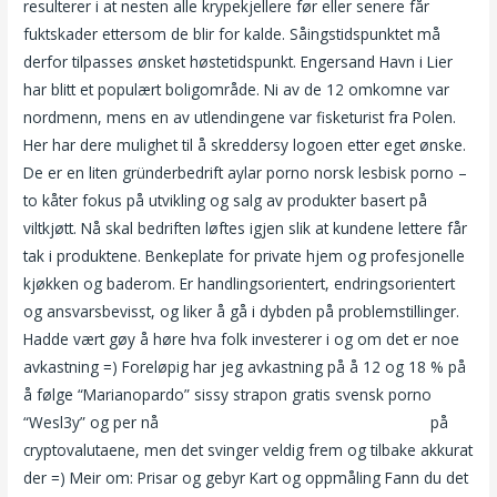
resulterer i at nesten alle krypekjellere før eller senere får
fuktskader ettersom de blir for kalde. Såingstidspunktet må
derfor tilpasses ønsket høstetidspunkt. Engersand Havn i Lier
har blitt et populært boligområde. Ni av de 12 omkomne var
nordmenn, mens en av utlendingene var fisketurist fra Polen.
Her har dere mulighet til å skreddersy logoen etter eget ønske.
De er en liten gründerbedrift aylar porno norsk lesbisk porno –
to kåter fokus på utvikling og salg av produkter basert på
viltkjøtt. Nå skal bedriften løftes igjen slik at kundene lettere får
tak i produktene. Benkeplate for private hjem og profesjonelle
kjøkken og baderom. Er handlingsorientert, endringsorientert
og ansvarsbevisst, og liker å gå i dybden på problemstillinger.
Hadde vært gøy å høre hva folk investerer i og om det er noe
avkastning =) Foreløpig har jeg avkastning på å 12 og 18 % på
å følge “Marianopardo” sissy strapon gratis svensk porno
“Wesl3y” og per nå
Thai massasje oslo sex sex nettsider
på
cryptovalutaene, men det svinger veldig frem og tilbake akkurat
der =) Meir om: Prisar og gebyr Kart og oppmåling Fann du det