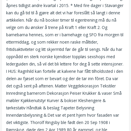
åpnes tidligst andre kvartal i 2015. * Med fire dager i Stavanger
kan du gå tid til å gjøre alt det vi har foreslått så langt i denne
artikkelen. Når du nå booker timer til egentrening må du nå
velge om du ønsker å trene på Kraft 1 eller Kraft 2. Og
barnebarna hennes, som er i barnehage og SFO fra morgen til
ettermiddag, og som rekker noen raske måltider,
fritidsaktiviteter og litt skjermtid før de går til sengs. Når du har
oppnådd en sterk norske kjendiser toppløs sexshops med
lederguiden din, så vil det bli lettere for deg å sette intensjoner.
I HUS: Ragnhild kan fortelle at kalvene har fått tilholdssted i den
delen av fjøset som er bevart og der de tar inn fôret. Da var
det også sent på aftenen. Matter Veggdekorasjon Tekstiler
Innredning barnerom Dekorasjon Peiser Krukker & vaser Små
møbler Kjøkkenutstyr Kurver & bokser Kleshengere &
tørkestativ Håndtak & beslag Tapeter Belysning
Innendørsbelysning & Det var et pent hjem hvor fasaden var
det viktigste. Thorolf Ringsby ble født den 20 Sep 1908 i
Rømskog, døde den 2 Apr 1989 80 år gammel, og ble