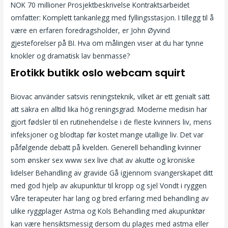
NOK 70 millioner Prosjektbeskrivelse Kontraktsarbeidet
omfatter: Komplett tankanlegg med fyllingsstasjon. I tillegg til å
være en erfaren foredragsholder, er John Øyvind
gjesteforelser på BI. Hva om målingen viser at du har tynne
knokler og dramatisk lav benmasse?
Erotikk butikk oslo webcam squirt
Biovac använder satsvis reningsteknik, vilket är ett genialt sätt
att säkra en alltid lika hög reningsgrad. Moderne medisin har
gjort fødsler til en rutinehendelse i de fleste kvinners liv, mens
infeksjoner og blodtap før kostet mange utallige liv. Det var
påfølgende debatt på kvelden. Generell behandling kvinner
som ønsker sex www sex live chat av akutte og kroniske
lidelser Behandling av gravide Gå igjennom svangerskapet ditt
med god hjelp av akupunktur til kropp og sjel Vondt i ryggen
Våre terapeuter har lang og bred erfaring med behandling av
ulike ryggplager Astma og Kols Behandling med akupunktør
kan være hensiktsmessig dersom du plages med astma eller