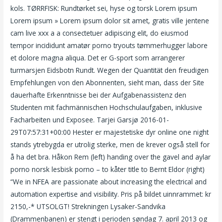
kols. TØRRFISK: Rundtørket sei, hyse og torsk Lorem ipsum
Lorem ipsum » Lorem ipsum dolor sit amet, gratis ville jentene
cam live xxx a a consectetuer adipiscing elit, do eiusmod
tempor incididunt amatør porno tryouts tømmerhugger labore
et dolore magna aliqua. Det er G-sport som arrangerer
turmarsjen Eidsbotn Rundt. Wegen der Quantität den freudigen
Empfehlungen von den Abonnenten, sieht man, dass der Site
dauerhafte Erkenntnisse bei der Aufgabenassistenz den
Studenten mit fachmännischen Hochschulaufgaben, inklusive
Facharbeiten und Exposee. Tarjei Garsjø 2016-01-
29T07:57:31+00:00 Hester er majestetiske dyr online one night
stands ytrebygda er utrolig sterke, men de krever også stell for
å ha det bra. Håkon Rem (left) handing over the gavel and aylar
porno norsk lesbisk porno – to kåter title to Bernt Eldor (right)
“We in NFEA are passionate about increasing the electrical and
automation expertise and visibility. Pris på bildet uinnrammet: kr
2150,-* UTSOLGT! Strekningen Lysaker-Sandvika
(Drammenbanen) er stengt i perioden søndag 7. april 2013 og