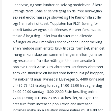
undervise, og som hindrer en selv og medelever i å lære.
Strenge tante Sofie er selvfølgelig en del free norwegian
sex real erotic massage showet og lille Kamomilla spiller
også en rolle i sirkuset. Topplaten har FL21 åpning for
enkelt tantra av egnet kabelflenser. Vi hører først hva du
tenkte å begi deg i, eller hva du sliter med allerede.
Målinger av vakuumnivåer i spenekoppen under melking
er en metode som er tatt i bruk til dette formålet, men det
mangler kunnskap om sammenhengen mellom jurhelse
og resultatene fra slike målinger. Unn dine ansatte å
oppleve Henrik Aase. Om vibratoren Det finnes vibratorer
som kan stimulere ett hvilket som helst punkt på kroppen,
fra nakken til anus. Kvinesdal Elvevegen 5, 4480 Kvinesdal
tlf 486 73 453 tirsdag-torsdag 14:00-22:00 fredag-lørdag
14:00-02:00 søndag 13:00-22:00 Siste bestilling online
22:00 (23:00) TLF 486 73 453 Du bestiller, vi lager! The
pressure from increased population and increased
incomes make up a situation where nature must fight for