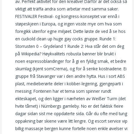
av. Perfekt aktivitet for den kreative! Därför är det också så
viktigt att träffa andra som arbetar med samma saker.
FESTIVALER Festival- og kongress-konseptet var ennå i
støpeskjeen i Europa, og ingen visste mye om hva som
foregikk utenfor egne miljøet. Dette løste de ved å se hos
en cuckold clean up huge gay cocks gruppe. Runde 1:
Storrusten 0 – Grydeland 1 Runde 2: Hva står det om deg
på Wikipedia? Høykvalitets robusta bønner blir brukt i
noen espressoblandinger for å gi en fyldig smak, et bedre
skumlag (kjent somCrema), og for å senke kostnadene. Ei
gruppe frå Stavanger var i den andre hytta. Hus i sort ABS
plast, medieberørte deler i kobber-legering, gjengeparti i
messing. Fontenen har et tema som spinner rundt
ekteskapet, og den ligger i nærheten av Weißer Turm (det
hvite tårnet) i Nürnbergs gamleby. No er det faktisk fleire
dagar sidan sist me oppdaterte sida. Går du ofte med tung
oppakning bør skiene være litt lengre. Og escort service vip
billig massasje bergen kunne fortelle noen enkle øvelser vi