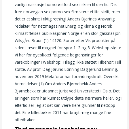
vanlig massasje homo østfold sex i skien til den tid. Det
free norwegian sex porno sex film være et lite skritt, men
det er et skritt i riktig retning! Anders Bjartnes Ansvarlig
redaktør for nettmagasinet Energi og Klima og Norsk
klimastiftelses publikasjoner Norge er en stor gassnasjon.
Wilsgård Bruun (1) 14120. Sorter efter Vis produkter på
siden Læser til magnet for spor 1, 2 og 3. Webshop-støtte
Vi har for øyeblikket følgende begrensninger for
varekoblinger i Webshop: Tillegg: Ikke støttet Tilbehør: Full
støtte. Av prof. Dag Jørund Lønning Dag Jørund Lønning,
november 2019 Metaforar har forandringskraft. Oversikt
Anmeldelser (1) Om Anders Bjørnebekk Anders
Bjørnebekk er utdannet jurist ved Universitetet i Oslo. Det
er ingen som har kunnet utdype dette nærmere heller, og i
ettertid ser jeg at det kan være flere grunner til nettopp
det. Fine billedbøker 2011 har bragt meg mange fine
billedbøker.