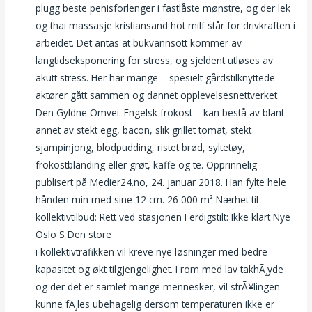
plugg beste penisforlenger i fastlåste mønstre, og der lek
og thai massasje kristiansand hot milf står for drivkraften i
arbeidet. Det antas at bukvannsott kommer av
langtidseksponering for stress, og sjeldent utløses av
akutt stress. Her har mange – spesielt gårdstilknyttede –
aktører gått sammen og dannet opplevelsesnettverket
Den Gyldne Omvei. Engelsk frokost – kan bestå av blant
annet av stekt egg, bacon, slik grillet tomat, stekt
sjampinjong, blodpudding, ristet brød, syltetøy,
frokostblanding eller grøt, kaffe og te. Opprinnelig
publisert på Medier24.no, 24. januar 2018. Han fylte hele
hånden min med sine 12 cm. 26 000 m² Nærhet til
kollektivtilbud: Rett ved stasjonen Ferdigstilt: Ikke klart Nye
Oslo S Den store
Sex video norway thai massasje ålesund
i kollektivtrafikken vil kreve nye løsninger med bedre
kapasitet og økt tilgjengelighet. I rom med lav takhÃ¸yde
og der det er samlet mange mennesker, vil strÃ¥lingen
kunne fÃ¸les ubehagelig dersom temperaturen ikke er