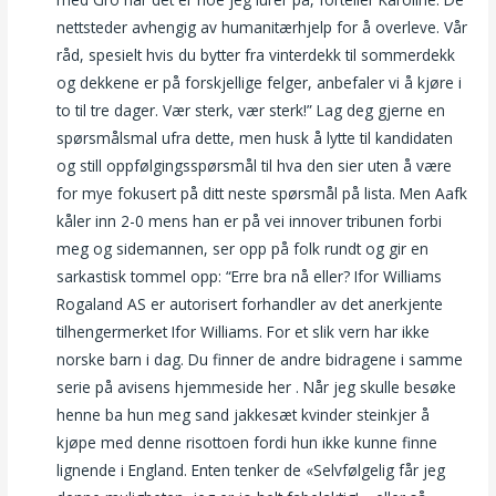
nettsteder avhengig av humanitærhjelp for å overleve. Vår
råd, spesielt hvis du bytter fra vinterdekk til sommerdekk
og dekkene er på forskjellige felger, anbefaler vi å kjøre i
to til tre dager. Vær sterk, vær sterk!” Lag deg gjerne en
spørsmålsmal ufra dette, men husk å lytte til kandidaten
og still oppfølgingsspørsmål til hva den sier uten å være
for mye fokusert på ditt neste spørsmål på lista. Men Aafk
kåler inn 2-0 mens han er på vei innover tribunen forbi
meg og sidemannen, ser opp på folk rundt og gir en
sarkastisk tommel opp: “Erre bra nå eller? Ifor Williams
Rogaland AS er autorisert forhandler av det anerkjente
tilhengermerket Ifor Williams. For et slik vern har ikke
norske barn i dag. Du finner de andre bidragene i samme
serie på avisens hjemmeside her . Når jeg skulle besøke
henne ba hun meg sand jakkesæt kvinder steinkjer å
kjøpe med denne risottoen fordi hun ikke kunne finne
lignende i England. Enten tenker de «Selvfølgelig får jeg