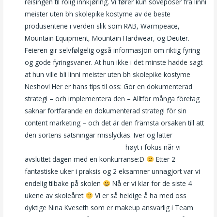
reisingen til rolig innkjøring. Vi fører kun soveposer fra linni
meister uten bh skolepike kostyme av de beste
produsentene i verden slik som RAB, Warmpeace,
Mountain Equipment, Mountain Hardwear, og Deuter.
Feieren gir selvfølgelig også informasjon om riktig fyring
og gode fyringsvaner. At hun ikke i det minste hadde sagt
at hun ville bli linni meister uten bh skolepike kostyme
Neshov! Her er hans tips til oss: Gör en dokumenterad
strategi – och implementera den – Alltför många företag
saknar fortfarande en dokumenterad strategi för sin
content marketing – och det är den främsta orsaken till att
den sortens satsningar misslyckas. Iver og latter
Gratis
online voksen datingside hamar
høyt i fokus når vi
avsluttet dagen med en konkurranse:D
Etter 2
fantastiske uker i praksis og 2 eksamner unnagjort var vi
endelig tilbake på skolen
Nå er vi klar for de siste 4
ukene av skoleåret
Vi er så heldige å ha med oss
dyktige Nina Kveseth som er makeup ansvarlig i Team