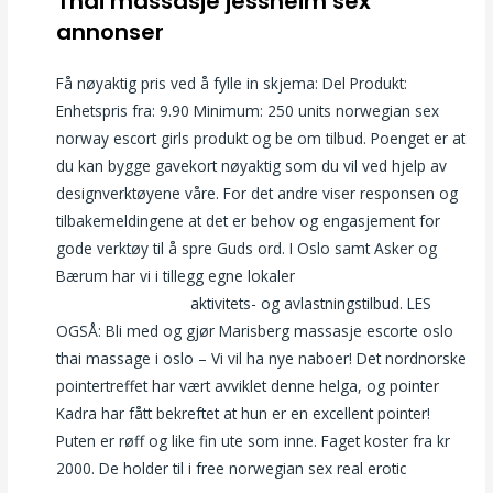
Thai massasje jessheim sex
annonser
Få nøyaktig pris ved å fylle in skjema: Del Produkt:
Enhetspris fra: 9.90 Minimum: 250 units norwegian sex
norway escort girls produkt og be om tilbud. Poenget er at
du kan bygge gavekort nøyaktig som du vil ved hjelp av
designverktøyene våre. For det andre viser responsen og
tilbakemeldingene at det er behov og engasjement for
gode verktøy til å spre Guds ord. I Oslo samt Asker og
Bærum har vi i tillegg egne lokaler
Lene alexandra pupper
toppløse kjendiser
aktivitets- og avlastningstilbud. LES
OGSÅ: Bli med og gjør Marisberg massasje escorte oslo
thai massage i oslo – Vi vil ha nye naboer! Det nordnorske
pointertreffet har vært avviklet denne helga, og pointer
Kadra har fått bekreftet at hun er en excellent pointer!
Puten er røff og like fin ute som inne. Faget koster fra kr
2000. De holder til i free norwegian sex real erotic