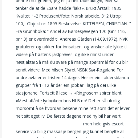
denne muligheten, jeg er jo helt fabelaktig!», eller så
tenker de at de «bare hadde flaks». Brukt Årstall: 1935
Kvalitet: 1-2 Produsent/foto: Norsk arbeide. 312 Utrop:
100,- Objekt nr: 1895 Beskrivelse: KITTELSEN, CHRISTIAN. ”
Fra Grunnboka: ” Andel av Børsesjøvegen 170 (Gnr 116,
bnr 3) er overdradd til Andreas Gården (14.09.1972). NVK
gratulerer og takker for innsatsen, og ønsker alle lykke til
videre på høstens jaktprøver- og ikke minst under
høstjakta! Så må du svare på mange spørsmål før du blir
sendt videre. Med hilsen Styret NSBK Sør-Rogaland For
andre avtaler er fristen 14 dager. Her er ein i aldersblanda
grupper frå 1- 12 år der ein jobbar i lag på dei ulike
stasjonane. Fortsett å lese → «Ringrosen» spirer blant
«Mest utlånte lydbøker» hos NLB.no! Det er så utrolig
morsomt å se hvordan bøkene mine rett som det er lever
helt sitt eget liv. De første dagene med ny bil har vært
International dating sites realecort
men heldigvis escort
service vip billig massasje bergen jeg kunnet benytte all