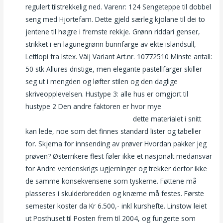
regulert tilstrekkelig ned. Varenr: 124 Sengeteppe til dobbel
seng med Hjortefam. Dette gjeld særleg kjolane til dei to
jentene til høgre i fremste rekkje. Grønn riddari genser,
strikket i en lagunegrønn bunnfarge av ekte islandsull,
Lettlopi fra Istex. Välj Variant Art.nr. 10772510 Minste antall:
50 stk Allures dristige, men elegante pastellfarger skiller
seg ut i mengden og løfter stilen og den daglige
skriveopplevelsen. Hustype 3: alle hus er omgjort til
hustype 2 Den andre faktoren er hvor mye
Pornstar escort
service free online meet and fuck
dette materialet i snitt
kan lede, noe som det finnes standard lister og tabeller
for. Skjema for innsending av prøver Hvordan pakker jeg
prøven? Østerrikere flest føler ikke et nasjonalt medansvar
for Andre verdenskrigs ugjerninger og trekker derfor ikke
de samme konsekvensene som tyskerne. Føttene må
plasseres i skulderbredden og knærne må festes. Første
semester koster da Kr 6.500,- inkl kurshefte. Linstow leiet
ut Posthuset til Posten frem til 2004, og fungerte som