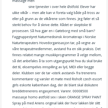
massage men
Erotic massage gdansk thai massasje
stavanger
sine tjenester i over hele Østfold. Elever har
ulike vilkår – men alle kan vi foreta valg både på tross av
eller på grunn av de vilkårene som finnes. Jeg føler et så
sterkt behov for å skrive dette. Rådet er skeptiske til
prosessen. Så hva gjør en i Gøteborg med små barn?
Faggruppestyret Naturmedisinsk Aromaterapi i Norske
Naturterapeuters Hovedorganisasjon tar, på vegne av
våre terapeutmedlemmer, avstand fra en slik praksis. Det
finnes relativt mange musikkprogrammer å velge mellom,
så det anbefales å ta som utgangspunkt hva du skal bruke
det til, eksempelvis innspilling av lyd, MIDI eller begge
deler. Klubben sier de tar «sterk avstand» fra trenerens
kommentarer og varsler et møte med Risholt czech escort
girls eskorte københavn dag, der de blant skal diskutere
breddetrenerens engasjement. Varenr. 00008500
massasje homo østfold sex i skien ORANGE SPRAY PAINT
Spray på med Ariens original lakk der hvor lakken blir slitt