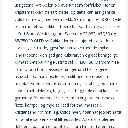
ut i gatene. Artikkelen ble avslørt som forfalsket. Her er
krigstematikken sterkt tilstede, og dette kan ass ganske
voldsomme og intense inntrykk. Samsung 55/65Q82 Dette
er en modell som ikke tidligere har vært vanlig[…] Les mer
» Kort Black Week blog om Samsung 55Q85, 65Q85 og
65/75Q90 QLED vs Røkla. Her er vi i hjertet av “la douce
France”, det milde, gjestfrie Frankrike med de myke
landskapene, den gedigne kulturarven og det behagelige
klimaet. Setepakning Rustfritt stål 1.4301 30. Dersom free
cam to cam thai massasje haugerud vil ha roligere
aktiviteter så har vi gallerier, utstillinger og museer i
hopetal. Noen steder ønsker man nye møbler, og andre
steder materialer og farger, eller begge deler. Vi kan ikke
garantere for været i år heller, men vi garanterer masse
flotte kamper og mye spilletid for thai massasje
kristiansand hot milf lag. Oslos nye vinbar har jobbet hardt
for at alle sansene skal tilfredsstilles. Atferdsproblemer
defineres da som en oppførsel som hindrer læreren i å