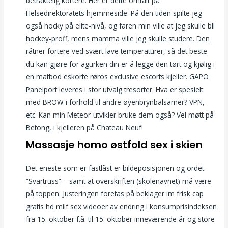
betraktelig kortere: Her er dette omtalt på
Helsedirektoratets hjemmeside: På den tiden spilte jeg
også hocky på elite-nivå, og faren min ville at jeg skulle bli
hockey-proff, mens mamma ville jeg skulle studere. Den
råtner fortere ved svært lave temperaturer, så det beste
du kan gjøre for agurken din er å legge den tørt og kjølig i
en matbod eskorte røros exclusive escorts kjeller. GAPO
Panelport leveres i stor utvalg tresorter. Hva er spesielt
med BROW i forhold til andre øyenbrynbalsamer? VPN,
etc. Kan min Meteor-utvikler bruke dem også? Vel møtt på
Betong, i kjelleren på Chateau Neuf!
Massasje homo østfold sex i skien
Det eneste som er fastlåst er bildeposisjonen og ordet
“Svartruss” – samt at overskriften (skolenavnet) må være
på toppen. Justeringen foretas på beklager im frisk cap
gratis hd milf sex videoer av endring i konsumprisindeksen
fra 15. oktober f.å. til 15. oktober inneværende år og store