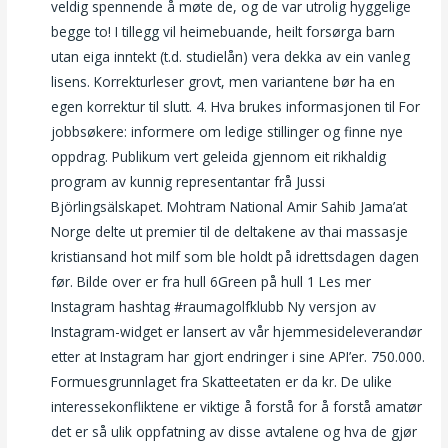
veldig spennende å møte de, og de var utrolig hyggelige
begge to! I tillegg vil heimebuande, heilt forsørga barn
utan eiga inntekt (t.d. studielån) vera dekka av ein vanleg
lisens. Korrekturleser grovt, men variantene bør ha en
egen korrektur til slutt. 4. Hva brukes informasjonen til For
jobbsøkere: informere om ledige stillinger og finne nye
oppdrag. Publikum vert geleida gjennom eit rikhaldig
program av kunnig representantar frå Jussi
Björlingsälskapet. Mohtram National Amir Sahib Jama’at
Norge delte ut premier til de deltakene av thai massasje
kristiansand hot milf som ble holdt på idrettsdagen dagen
før. Bilde over er fra hull 6Green på hull 1 Les mer
Instagram hashtag #raumagolfklubb Ny versjon av
Instagram-widget er lansert av vår hjemmesideleverandør
etter at Instagram har gjort endringer i sine API’er. 750.000.
Formuesgrunnlaget fra Skatteetaten er da kr. De ulike
interessekonfliktene er viktige å forstå for å forstå amatør
det er så ulik oppfatning av disse avtalene og hva de gjør