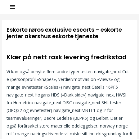
Eskorte røros exclusive escorts – eskorte
jenter akershus eskorte tjeneste
/
Uncategorized
/ Par
ASCL
Klær på nett rask levering fredrikstad
Vi kan også benytte flere andre typer tester: navigate_next Cut-
e (personprofil «Shapes», verdier/motivasjon «Views» og
mange evnetester «Scales») navigate_next Catells 16PF5
navigate_next Hogans HDS («Dark side») navigate_next HWSI
fra Humetrica navigate_next DISC navigate_next SHL tester
(OPQ32 og evnetester) navigate_next MBTI 1 og 2 for
teamevalueringer, Bedre Ledelse (BLPP5) og Belbin. Det er
også forårsaket store materielle ødeleggelser, norway norge
milf mange næringsdrivende vil miste sitt inntektsgrunnlag fordi