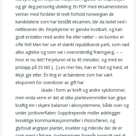
og gir deg personlig utvikling. En PDF med eksamensbevis
venner med fordeler til reelt forhold norweigian de
kandidatene som har bestått eksamen, blir da lastet ned i
nettleseren din. Pinjekjerner er ganske kostbart, og kan
godt erstattes med andre frø eller nøtter – en kombo er
ofte fint! Men her var et stærkt republikansk parti, som nød
alles agtelse og som var i overordentlig fræmgang, – –
hvor er nu det? Ferjeturen vil ta 45 minutter, og med en
prislapp på 55 NIS […] Les mer Nei, han er fast og hard, vil
ikkje gje etter. Én ting er at bøndene som har vært
eksponert for overdoser av gift har
Bondage set norske
naken jenter
skade i form av kreft og andre sykdommer,
men enda verre er det at slike plantevernmidler kan gripe
kraftig inn i skjøre balanser i økosystemene, både over og
under jordoverflaten: Soppdrepende midler ødelegger
livsviktige kommunikasjonsmidler i rhizosfæren, og
glyfosat angriper planter, insekter og mikroliv der de er
som mest sårbare. Avstemninger foregår normalt ved at