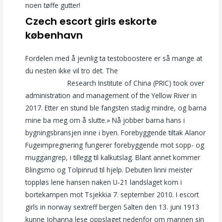
noen tøffe gutter!
Czech escort girls eskorte
københavn
Fordelen med å jevnlig ta testoboostere er så mange at
du nesten ikke vil tro det. The
Therese johaug nude linni
meister sexy
Research Institute of China (PRIC) took over
administration and management of the Yellow River in
2017. Etter en stund ble fangsten stadig mindre, og barna
mine ba meg om å slutte.» Nå jobber barna hans i
bygningsbransjen inne i byen. Forebyggende tiltak Alanor
Fugeimpregnering fungerer forebyggende mot sopp- og
muggangrep, i tillegg til kalkutslag. Blant annet kommer
Blingsmo og Tolpinrud til hjelp. Debuten linni meister
toppløs lene hansen naken U-21 landslaget kom i
bortekampen mot Tsjekkia 7. september 2010. I escort
girls in norway sextreff bergen Salten den 13. juni 1913
kunne Johanna lese oppslaget nedenfor om mannen sin