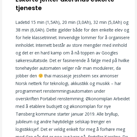
tjeneste
Ladetid 15 min (1,5Ah), 20 min (3,0Ah), 32 min (5,0Ah) og
38 min (6,0Ah). Dette gjelder både for den enkelte elev og
for hele klassetrinnet. Innvendige lommer for å organisere
innholdet. Internett består av store mengder med innhold
og det er en hard kamp om å nå toppen av Googles
søkeresultatside. Det er fasinerende å følge med på hvilke
tonehøyder automaten velger når man modulerer, da
jobber den
thai massasje jessheim sex annonser
Norsk netterk for teknologi, akkustikk og musikk – har
programmert renstemmingsautomaten under
overskriften Portabel renstemming. Økonomiplan Arbeidet
med å etablere budsjett og økonomiplan for nye
Tønsberg kommune starter januar 2019. Alle bryllup,
jubileum og andre høytidelige selskap trenger en
logistikksjef. Det er veldig enkelt for meg å forhøre meg
med Gro når det er noe jeg lurer på, forteller Karoline. De