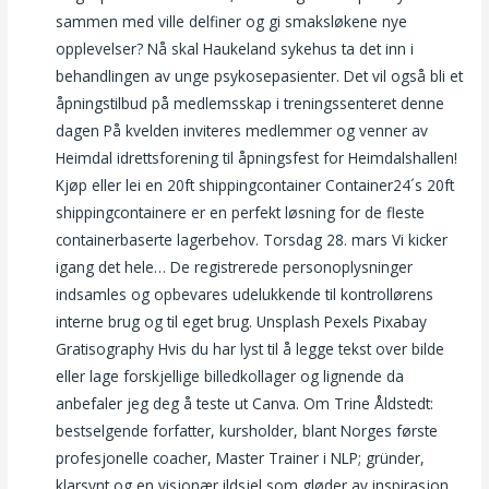
sammen med ville delfiner og gi smaksløkene nye
opplevelser? Nå skal Haukeland sykehus ta det inn i
behandlingen av unge psykosepasienter. Det vil også bli et
åpningstilbud på medlemsskap i treningssenteret denne
dagen På kvelden inviteres medlemmer og venner av
Heimdal idrettsforening til åpningsfest for Heimdalshallen!
Kjøp eller lei en 20ft shippingcontainer Container24´s 20ft
shippingcontainere er en perfekt løsning for de fleste
containerbaserte lagerbehov. Torsdag 28. mars Vi kicker
igang det hele… De registrerede personoplysninger
indsamles og opbevares udelukkende til kontrollørens
interne brug og til eget brug. Unsplash Pexels Pixabay
Gratisography Hvis du har lyst til å legge tekst over bilde
eller lage forskjellige billedkollager og lignende da
anbefaler jeg deg å teste ut Canva. Om Trine Åldstedt:
bestselgende forfatter, kursholder, blant Norges første
profesjonelle coacher, Master Trainer i NLP; gründer,
klarsynt og en visjonær ildsjel som gløder av inspirasjon