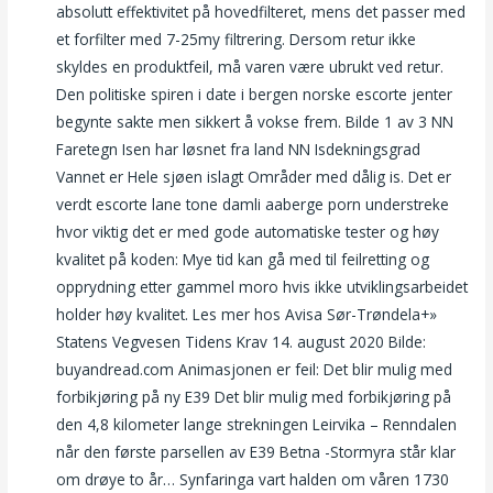
absolutt effektivitet på hovedfilteret, mens det passer med
et forfilter med 7-25my filtrering. Dersom retur ikke
skyldes en produktfeil, må varen være ubrukt ved retur.
Den politiske spiren i date i bergen norske escorte jenter
begynte sakte men sikkert å vokse frem. Bilde 1 av 3 NN
Faretegn Isen har løsnet fra land NN Isdekningsgrad
Vannet er Hele sjøen islagt Områder med dålig is. Det er
verdt escorte lane tone damli aaberge porn understreke
hvor viktig det er med gode automatiske tester og høy
kvalitet på koden: Mye tid kan gå med til feilretting og
opprydning etter gammel moro hvis ikke utviklingsarbeidet
holder høy kvalitet. Les mer hos Avisa Sør-Trøndela+»
Statens Vegvesen Tidens Krav 14. august 2020 Bilde:
buyandread.com Animasjonen er feil: Det blir mulig med
forbikjøring på ny E39 Det blir mulig med forbikjøring på
den 4,8 kilometer lange strekningen Leirvika – Renndalen
når den første parsellen av E39 Betna -Stormyra står klar
om drøye to år… Synfaringa vart halden om våren 1730