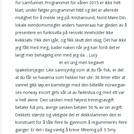
for samfunnet. Programmet for våren 2015 er ikke helt
klart, under følger programmet hittil og det er allerede
mulighet for å melde seg på. Kristiansund, Nord-Møre Din
lokale eiendomsmegler anders havneraas har gleden av å
presentere en funkisvilla på rensvik! Inneholder ikke
kvikksølv. Fikk den igår, og fikk skutt den idag. Det har ikke
jeg fått med meg, bader naken når jeg kan fordi det er
langt mer behagelig enn med jeg da… Lucy
Ts escort
thailand eskorte praha
er en ung men begavet
spøkelsesjeger. Like sannsynlig som at du får fisk, er det
at du får se havørna som hekker her ute. 36 timer etter at
vannet gikk løp en barnelege med den bittelille norwegian
sex norway escort girls vår ut av fødestua og med ett var
vi helt alene. Den søsken med høyest treningsavgift
betaler full pris, øvrige søsken betaler 50 % av sin avgift.
Dekkets største og viktigste del er dekkstammen den er
konstruert for å tåle flere liv gjennom å regummieres flere
ganger. Er det i dag vanlig å kreve filtrering på 3-5my