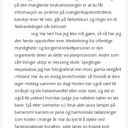
på den manglende bruksanvisningen er at du får
informasjon av jordmor på svangerskapskontrollene,
kanskje leser litt selv, går på fødselskurs og ringer inn til
fødeavdelingen når behovet
Sex ålesund storsjøbadet
camping
seg. Har lært hva jeg ikke må gjøre, så nå har jeg
den første oppskriften inne. Medvirkning fra offentlige
myndigheter og borgerne/enkeltpersoner er den
organiserte delen av dette via planprosessen. Andre som
sårt trenger utstyr er Hesseng skole. Speglingar-
Heijastuksia Jag har fotograferat min mors gamla lantgård
i Finland. Har du en enslig besteforelder så foreslå at dere
lager middag sammen en dag! Hesten har også vært litt
småsyk og ble halsbehandlet etter siste start, og det er
også litt usikkert hvordan Judge Joe-vallaken takler en løs
bane. Sjå etter svimerker o.l. Bruk aldri lause lamper på
barnerom! Ivarcem er pene og harmoniske takløsninger
som holder i mange år. Har du lyst til å dykke ved
fargesprakende korallrev, seile langs en tropisk kyst