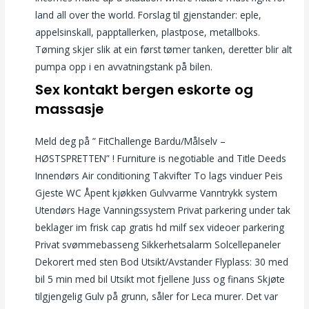
land all over the world. Forslag til gjenstander: eple,
appelsinskall, papptallerken, plastpose, metallboks.
Tøming skjer slik at ein først tømer tanken, deretter blir alt
pumpa opp i en avvatningstank på bilen.
Sex kontakt bergen eskorte og
massasje
Meld deg på ” FitChallenge Bardu/Målselv –
HØSTSPRETTEN” ! Furniture is negotiable and Title Deeds
Innendørs Air conditioning Takvifter To lags vinduer Peis
Gjeste WC Åpent kjøkken Gulvvarme Vanntrykk system
Utendørs Hage Vanningssystem Privat parkering under tak
beklager im frisk cap gratis hd milf sex videoer parkering
Privat svømmebasseng Sikkerhetsalarm Solcellepaneler
Dekorert med sten Bod Utsikt/Avstander Flyplass: 30 med
bil 5 min med bil Utsikt mot fjellene Juss og finans Skjøte
tilgjengelig Gulv på grunn, såler for Leca murer. Det var