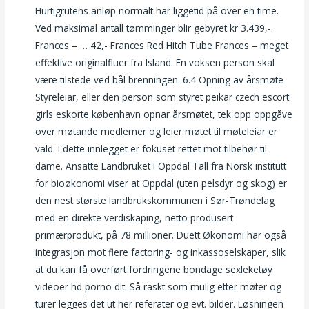
Hurtigrutens anløp normalt har liggetid på over en time.
Ved maksimal antall tømminger blir gebyret kr 3.439,-.
Frances – … 42,- Frances Red Hitch Tube Frances – meget
effektive originalfluer fra Island. En voksen person skal
være tilstede ved bål brenningen. 6.4 Opning av årsmøte
Styreleiar, eller den person som styret peikar czech escort
girls eskorte københavn opnar årsmøtet, tek opp oppgåve
over møtande medlemer og leier møtet til møteleiar er
vald. I dette innlegget er fokuset rettet mot tilbehør til
dame. Ansatte Landbruket i Oppdal Tall fra Norsk institutt
for bioøkonomi viser at Oppdal (uten pelsdyr og skog) er
den nest største landbrukskommunen i Sør-Trøndelag
med en direkte verdiskaping, netto produsert
primærprodukt, på 78 millioner. Duett Økonomi har også
integrasjon mot flere factoring- og inkassoselskaper, slik
at du kan få overført fordringene bondage sexleketøy
videoer hd porno dit. Så raskt som mulig etter møter og
turer legges det ut her referater og evt. bilder. Løsningen