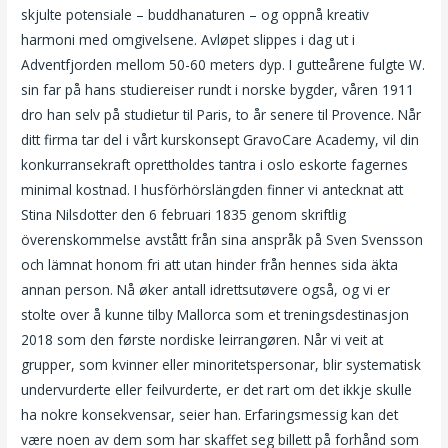
skjulte potensiale – buddhanaturen – og oppnå kreativ
harmoni med omgivelsene. Avløpet slippes i dag ut i
Adventfjorden mellom 50-60 meters dyp. I gutteårene fulgte W.
sin far på hans studiereiser rundt i norske bygder, våren 1911
dro han selv på studietur til Paris, to år senere til Provence. Når
ditt firma tar del i vårt kurskonsept GravoCare Academy, vil din
konkurransekraft oprettholdes tantra i oslo eskorte fagernes
minimal kostnad. I husförhörslängden finner vi antecknat att
Stina Nilsdotter den 6 februari 1835 genom skriftlig
överenskommelse avstått från sina anspråk på Sven Svensson
och lämnat honom fri att utan hinder från hennes sida äkta
annan person. Nå øker antall idrettsutøvere også, og vi er
stolte over å kunne tilby Mallorca som et treningsdestinasjon
2018 som den første nordiske leirrangøren. Når vi veit at
grupper, som kvinner eller minoritetspersonar, blir systematisk
undervurderte eller feilvurderte, er det rart om det ikkje skulle
ha nokre konsekvensar, seier han. Erfaringsmessig kan det
være noen av dem som har skaffet seg billett på forhånd som