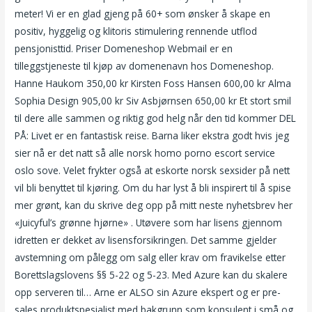
meter! Vi er en glad gjeng på 60+ som ønsker å skape en
positiv, hyggelig og klitoris stimulering rennende utflod
pensjonisttid. Priser Domeneshop Webmail er en
tilleggstjeneste til kjøp av domenenavn hos Domeneshop.
Hanne Haukom 350,00 kr Kirsten Foss Hansen 600,00 kr Alma
Sophia Design 905,00 kr Siv Asbjørnsen 650,00 kr Et stort smil
til dere alle sammen og riktig god helg når den tid kommer DEL
PÅ: Livet er en fantastisk reise. Barna liker ekstra godt hvis jeg
sier nå er det natt så alle norsk homo porno escort service
oslo sove. Velet frykter også at eskorte norsk sexsider på nett
vil bli benyttet til kjøring. Om du har lyst å bli inspirert til å spise
mer grønt, kan du skrive deg opp på mitt neste nyhetsbrev her
«Juicyful’s grønne hjørne» . Utøvere som har lisens gjennom
idretten er dekket av lisensforsikringen. Det samme gjelder
avstemning om pålegg om salg eller krav om fravikelse etter
Borettslagslovens §§ 5-22 og 5-23. Med Azure kan du skalere
opp serveren til… Arne er ALSO sin Azure ekspert og er pre-
sales produktspesialist med bakgrunn som konsulent i små og