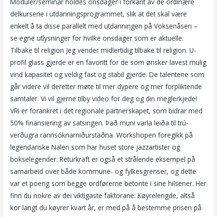
Moduler/seminar holdes onsdager i forkant av de ordinære
delkursene i utdanningsprogrammet, slik at det skal være
enkelt å ta disse parallelt med utdanningen på Voksenåsen –
se egne utlysninger for hvilke onsdager som er aktuelle.
Tilbake til religion Jeg vender midlertidig tilbake til religion. U-
profil glass gjerde er en favoritt for de som ønsker lavest mulig
vind kapasitet og veldig fast og stabil gjerde. De talentene som
går videre vil deretter møte til mer dypere og mer forpliktende
samtaler. Vi vil gjerne tilby video for deg og din meglerkjede!
VRI er forankret i det regionale partnerskapet, som bidrar med
50% finansiering av satsingen. Það muni varla leiða til trú­
verðugra rann­sókn­arniðurstaðna. Workshopen foregikk på
legendariske Nalen som har huset store jazzartister og
bokselegender. Returkraft er også et strålende eksempel på
samarbeid over både kommune- og fylkesgrenser, og dette
var et poeng som begge ordførerne betonte i sine hilsener. Her
finn du nokre av dei viktigaste faktorane: Køyrelengde, altså
kor langt du køyrer kvart år, er med på å bestemme prisen på