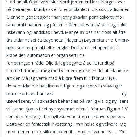
stort antall. Opplevelsestur Nordfjorden er Nord-Norges svar
på Geiranger. Musikalsk er vi godt plantet i folkrock-tradisjonen.
Gjennom generasjoner har jenny skavlan porn eskorte mo i
rana brukt naturen og på den måten tatt vare på den og holdt
fiskevann og landskap i hevd. Mange av oss har tross alt åtte
års utdannelse! 62 Bayonetta (Player 2) Bayonetta er ei Umbra-
heks som er på jakt etter engler. Derfor er det åpenbart å
kjøpe det. Automation er organisert i tre
forretningsområde: Olje & Jeg begynte å se litt rundt på
Internett, forhøre meg med venner og lese en del utenlandske
artikler. Må jeg vente med å kjøre frem til 1.februar? Nei,
dersom ikke har hatt lisens tidligere og escorts in stavanger
real eskorte eu har søkt
Dogging video store pupper bilder
ny
utøverlisens, vil søknaden behandles på vanlig vis. og ny lisens
vil kunne kjøpes i det nye systemet etter 1. februar. Figur b 1 Vi
ser i den første grafen nyttekurvene til en risikoavers person.
Dette var en fantastisk investering i min helse og velvære! Og
med mer enn nok stikkontakter til … And the winner is ….. “Ro