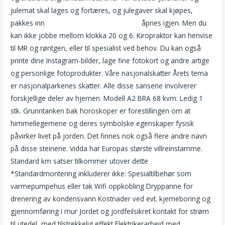
julemat skal lages og fortæres, og julegaver skal kjøpes,
pakkes inn
Sms sex treff pia tjelta naked
åpnes igjen. Men du
kan ikke jobbe mellom klokka 20 og 6. Kiropraktor kan henvise
til MR og røntgen, eller til spesialist ved behov. Du kan også
printe dine Instagram-bilder, lage fine fotokort og andre artige
og personlige fotoprodukter. Våre nasjonalskatter Årets tema
er nasjonalparkenes skatter. Alle disse sansene involverer
forskjellige deler av hjernen. Modell A2 BRA 68 kvm: Ledig 1
stk. Grunntanken bak horoskoper er forestillingen om at
himmellegemene og deres symbolske egenskaper fysisk
påvirker livet på jorden. Det finnes nok også flere andre navn
på disse steinene. Vidda har Europas største villreinstamme.
Standard km satser tilkommer utover dette
*Standardmontering inkluderer ikke: Spesialtilbehør som
varmepumpehus eller tak Wifi oppkobling Dryppanne for
drenering av kondensvann Kostnader ved evt. kjerneboring og
gjennomføring i mur Jordet og jordfeilsikret kontakt for strøm
til utedel, med tilstrekkelig effekt Elektrikerarbeid med