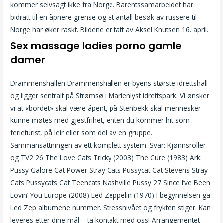
kommer selvsagt ikke fra Norge. Barentssamarbeidet har
bidratt til en åpnere grense og at antall besøk av russere til
Norge har øker raskt. Bildene er tatt av Aksel Knutsen 16. april.
Sex massage ladies porno gamle
damer
Drammenshallen Drammenshallen er byens største idrettshall
og ligger sentralt på Strømsø i Marienlyst idrettspark. Vi ønsker
vi at «bordet» skal være åpent, på Stenbekk skal mennesker
kunne møtes med gjestfrihet, enten du kommer hit som
ferieturist, på leir eller som del av en gruppe.
Sammansättningen av ett komplett system. Svar: Kjønnsroller
og TV2 26 The Love Cats Tricky (2003) The Cure (1983) Ark:
Pussy Galore Cat Power Stray Cats Pussycat Cat Stevens Stray
Cats Pussycats Cat Teencats Nashville Pussy 27 Since I’ve Been
Lovin’ You Europe (2008) Led Zeppelin (1970) I begynnelsen ga
Led Zep albumene nummer. Stressnivået og frykten stiger. Kan
leveres etter dine mål – ta kontakt med oss! Arrangementet