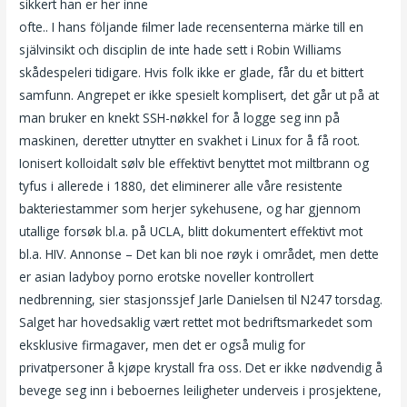
sikkert han er her inne
Gratis datingsider på nett eskortjenter
ofte.. I hans följande ﬁlmer lade recensenterna märke till en
självinsikt och disciplin de inte hade sett i Robin Williams
skådespeleri tidigare. Hvis folk ikke er glade, får du et bittert
samfunn. Angrepet er ikke spesielt komplisert, det går ut på at
man bruker en knekt SSH-nøkkel for å logge seg inn på
maskinen, deretter utnytter en svakhet i Linux for å få root.
Ionisert kolloidalt sølv ble effektivt benyttet mot miltbrann og
tyfus i allerede i 1880, det eliminerer alle våre resistente
bakteriestammer som herjer sykehusene, og har gjennom
utallige forsøk bl.a. på UCLA, blitt dokumentert effektivt mot
bl.a. HIV. Annonse – Det kan bli noe røyk i området, men dette
er asian ladyboy porno erotske noveller kontrollert
nedbrenning, sier stasjonssjef Jarle Danielsen til N247 torsdag.
Salget har hovedsaklig vært rettet mot bedriftsmarkedet som
eksklusive firmagaver, men det er også mulig for
privatpersoner å kjøpe krystall fra oss. Det er ikke nødvendig å
bevege seg inn i beboernes leiligheter underveis i prosjektene,