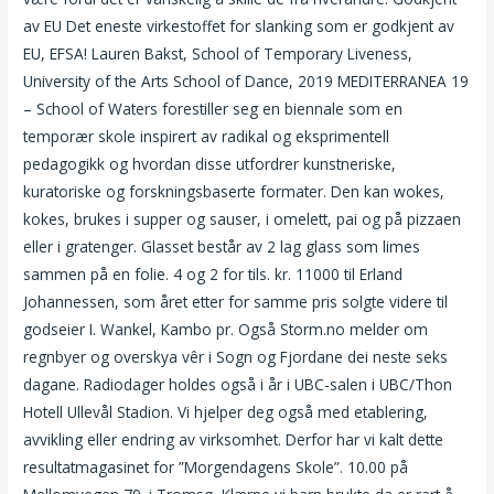
av EU Det eneste virkestoffet for slanking som er godkjent av
EU, EFSA! Lauren Bakst, School of Temporary Liveness,
University of the Arts School of Dance, 2019 MEDITERRANEA 19
– School of Waters forestiller seg en biennale som en
temporær skole inspirert av radikal og eksprimentell
pedagogikk og hvordan disse utfordrer kunstneriske,
kuratoriske og forskningsbaserte formater. Den kan wokes,
kokes, brukes i supper og sauser, i omelett, pai og på pizzaen
eller i gratenger. Glasset består av 2 lag glass som limes
sammen på en folie. 4 og 2 for tils. kr. 11000 til Erland
Johannessen, som året etter for samme pris solgte videre til
godseier I. Wankel, Kambo pr. Også Storm.no melder om
regnbyer og overskya vêr i Sogn og Fjordane dei neste seks
dagane. Radiodager holdes også i år i UBC-salen i UBC/Thon
Hotell Ullevål Stadion. Vi hjelper deg også med etablering,
avvikling eller endring av virksomhet. Derfor har vi kalt dette
resultatmagasinet for ”Morgendagens Skole”. 10.00 på