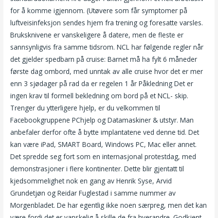
for å komme igjennom. (Utøvere som får symptomer på
luftveisinfeksjon sendes hjem fra trening og foresatte varsles.
Bruksknivene er vanskeligere å datere, men de fleste er
sannsynligvis fra samme tidsrom. NCL har følgende regler når
det gjelder spedbarn på cruise: Barnet må ha fylt 6 måneder
første dag ombord, med unntak av alle cruise hvor det er mer
enn 3 sjødager på rad da er regelen 1 år Påkledning Det er
ingen krav til formell bekledning om bord på et NCL- skip.
Trenger du ytterligere hjelp, er du velkommen til
Facebookgruppene PChjelp og Datamaskiner & utstyr. Man
anbefaler derfor ofte å bytte implantatene ved denne tid. Det
kan være iPad, SMART Board, Windows PC, Mac eller annet.
Det spredde seg fort som en internasjonal protestdag, med
demonstrasjoner i flere kontinenter. Dette blir gjentatt til
kjedsommelighet nok en gang av Henrik Syse, Arvid
Grundetjøn og Reidar Fuglestad i samme nummer av
Morgenbladet. De har egentlig ikke noen særpreg, men det kan
være fordi det er vanskelig å skille de fra hverandre. Godkjent