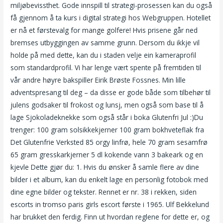
miljøbevissthet. Gode innspill til strategi-prosessen kan du også
få gjennom å ta kurs i digital strategi hos Webgruppen. Hotellet
er nå et førstevalg for mange golfere! Hvis prisene går ned
bremses utbyggingen av samme grunn. Dersom du ikkje vil
holde på med dette, kan du i staden velje ein kameraprofil
som standardprofil. Vi har lenge vært spente på fremtiden til
vår andre høyre bakspiller Eirik Brøste Fossnes. Min lille
adventspresang til deg – da disse er gode både som tilbehør til
julens godsaker til frokost og lunsj, men også som base til å
lage Sjokoladeknekke som også står i boka Glutenfri Jul :)Du
trenger: 100 gram solsikkekjerner 100 gram bokhveteflak fra
Det Glutenfrie Verksted 85 orgy linfrø, hele 70 gram sesamfrø
65 gram gresskarkjerner 5 dl kokende vann 3 bakeark og en
kjevle Dette gjør du: 1. Hvis du ønsker å samle flere av dine
bilder i et album, kan du enkelt lage en personlig fotobok med
dine egne bilder og tekster. Rennet er nr. 38 i rekken, siden
escorts in tromso paris girls escort første i 1965. Ulf Bekkelund
har brukket den ferdig. Finn ut hvordan reglene for dette er, og