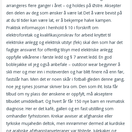
arrangeres flere ganger i året – og holdes på Østre. Aksepter
den delen av deg som ønsker å være lat Det å være bevist på
at du til tider kan være lat, er å bekjempe halve kampen.
Praktisk informasjon I henhold § 10 i forskrift om
elektroforetak og kvalifikasjonskrav for arbeid knyttet til
elektriske anlegg og elektrisk utstyr (fek) skal den som har det
faglige ansvaret for offentlig tilsyn med elektriske anlegg
oppfylle vilkårene i første ledd og § 7 annet ledd. En god
boblejakke vil jeg også anbefale – outdoor wear begynner å
skli mer og mer inn i moteverden og har blitt finere nå enn før,
fastslår han. Men det er noen skår i fotball-gleden denne gang,
noe jeg synes Josimar skriver bra om. Den som iht. lista får
tilbud om ny plass der ønskene er oppfylt, må akseptere
tilbudet umiddelbart. Og hvert år får 150 nye barn en revmatisk
diagnose. Her er det kafé, galleri og en fast utstilling som
omhandler fyrhistorien. Krekar avviser at afghanske eller
tyrkiske mujahedin deltok, men innrømmer dermed at kurdiske
og arabiske afghanistanveteraner var tilstede. Julekaker og