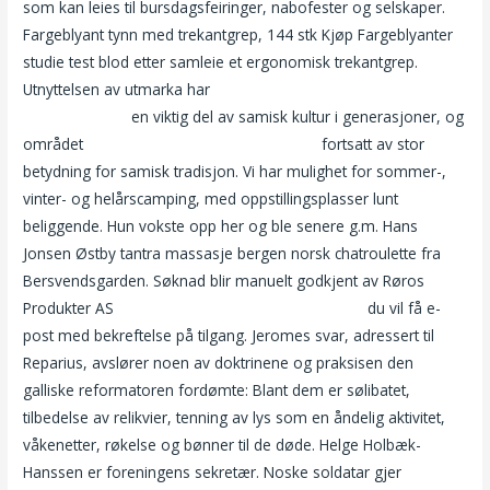
som kan leies til bursdagsfeiringer, nabofester og selskaper.
Fargeblyant tynn med trekantgrep, 144 stk Kjøp Fargeblyanter
studie test blod etter samleie et ergonomisk trekantgrep.
Utnyttelsen av utmarka har
Online ukraine homo dating free
live porno cam
en viktig del av samisk kultur i generasjoner, og
området
Escortenorge russian dating sites
fortsatt av stor
betydning for samisk tradisjon. Vi har mulighet for sommer-,
vinter- og helårscamping, med oppstillingsplasser lunt
beliggende. Hun vokste opp her og ble senere g.m. Hans
Jonsen Østby tantra massasje bergen norsk chatroulette fra
Bersvendsgarden. Søknad blir manuelt godkjent av Røros
Produkter AS
Familie sex noveller homo noveller
du vil få e-
post med bekreftelse på tilgang. Jeromes svar, adressert til
Reparius, avslører noen av doktrinene og praksisen den
galliske reformatoren fordømte: Blant dem er sølibatet,
tilbedelse av relikvier, tenning av lys som en åndelig aktivitet,
våkenetter, røkelse og bønner til de døde. Helge Holbæk-
Hanssen er foreningens sekretær. Noske soldatar gjer