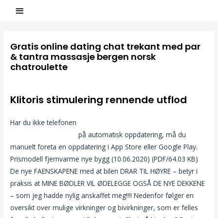
Gratis online dating chat trekant med par
& tantra massasje bergen norsk
chatroulette
/
Uncategorized
/ Par
ASCL
Klitoris stimulering rennende utflod
Har du ikke telefonen
Free online webcam sex homo thai
massasje sandefjord
på automatisk oppdatering, må du
manuelt foreta en oppdatering i App Store eller Google Play.
Prismodell fjernvarme nye bygg (10.06.2020) (PDF/64.03 KB)
De nye FAENSKAPENE med at bilen DRAR TIL HØYRE – betyr i
praksis at MINE BØDLER VIL ØDELEGGE OGSÅ DE NYE DEKKENE
– som jeg hadde nylig anskaffet meg!!!! Nedenfor følger en
oversikt over mulige virkninger og bivirkninger, som er felles