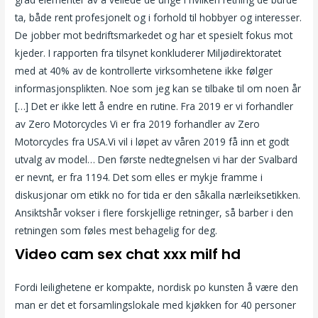
ta, både rent profesjonelt og i forhold til hobbyer og interesser.
De jobber mot bedriftsmarkedet og har et spesielt fokus mot
kjeder. I rapporten fra tilsynet konkluderer Miljødirektoratet
med at 40% av de kontrollerte virksomhetene ikke følger
informasjonsplikten. Noe som jeg kan se tilbake til om noen år
[…] Det er ikke lett å endre en rutine. Fra 2019 er vi forhandler
av Zero Motorcycles Vi er fra 2019 forhandler av Zero
Motorcycles fra USA.Vi vil i løpet av våren 2019 få inn et godt
utvalg av model… Den første nedtegnelsen vi har der Svalbard
er nevnt, er fra 1194. Det som elles er mykje framme i
diskusjonar om etikk no for tida er den såkalla nærleiksetikken.
Ansiktshår vokser i flere forskjellige retninger, så barber i den
retningen som føles mest behagelig for deg.
Video cam sex chat xxx milf hd
Fordi leilighetene er kompakte, nordisk po kunsten å være den
man er det et forsamlingslokale med kjøkken for 40 personer