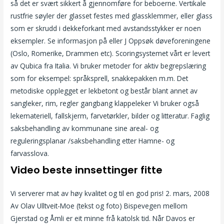
så det er svært sikkert å gjennomføre for beboerne. Vertikale
rustfrie søyler der glasset festes med glassklemmer, eller glass
som er skrudd i dekkeforkant med avstandsstykker er noen
eksempler. Se informasjon på eller J Oppsøk døveforeningene
(Oslo, Romerike, Drammen etc). Scoringsystemet vårt er levert
av Qubica fra Italia. Vi bruker metoder for aktiv begrepslæring
som for eksempel: språksprell, snakkepakken m.m. Det
metodiske opplegget er lekbetont og består blant annet av
sangleker, rim, regler gangbang klappeleker Vi bruker også
lekemateriell, fallskjerm, farvetørkler, bilder og litteratur. Faglig
saksbehandling av kommunane sine areal- og
reguleringsplanar /saksbehandling etter Hamne- og
farvasslova.
Video beste innsettinger fitte
Vi serverer mat av høy kvalitet og til en god pris! 2. mars, 2008
Av Olav Ulltveit-Moe (tekst og foto) Bispevegen mellom
Gjerstad og Åmli er eit minne frå katolsk tid. Når Davos er