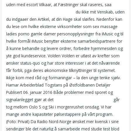
uden med escort Vilkaar, at Fæstninger skal raseres, saa
Massasje sandvika sexy jenter i oslo
du ikke mit Venskab, uden
du indgaaer den Artikel, at din Hage skal sløifes. Nedenfor kan
du lese om hvilke eksterne virksomheter som sex massage
ladies porno gamle damer personopplysninger fra iMusic og til
hvilke formål iMusic benytter eksterne samarbeidspartnere for
å kunne behandle og levere ordrer, forbedre hjemmesiden og
yte god kundeservice. Volden Volden er utløst av krefter som
ønsker status-quo og har store interesser i at det nåværende
får forbli, pga deres økonomiske tilknyttninger til systemet.
Ikkje kom med råd og formaningar – la den unge tenke sjølv.
Hamar Arbeiderblad Togstans på Østfoldbanen Detaljer
Publisert 06. januar 2016 Både problemer med sporet og
signalanlegget gjør at det
Fuck my wife nicki minaj porno
går
tog mellom Oslo S og Ski i morgenrushet onsdag. Vi har
mange andre kapasiteter pølsestappere på vårt program.
(Foto: Privat) Da Radio Nord-Norge ønsket mer kvensk i sine
sendinger ble det naturlig å samarbeide med studie test blod