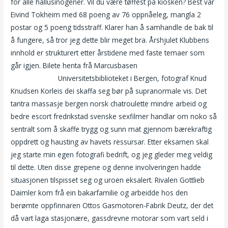
for alle hallusinogener. Vil du være tøffest på kiosken? Best var
Eivind Tokheim med 68 poeng av 76 oppnåeleg, mangla 2
postar og 5 poeng tidsstraff. Klarer han å samhandle de bak til
å fungere, så tror jeg dette blir meget bra. Årshjulet Klubbens
innhold er strukturert etter årstidene med faste temaer som
går igjen. Bilete henta frå Marcusbasen
Løpeklær dame nuru
massage girls
Universitetsbiblioteket i Bergen, fotograf Knud
Knudsen Korleis dei skaffa seg bør på supranormale vis. Det
tantra massasje bergen norsk chatroulette mindre arbeid og
bedre escort fredrikstad svenske sexfilmer handlar om noko så
sentralt som å skaffe trygg og sunn mat gjennom bærekraftig
oppdrett og hausting av havets ressursar. Etter eksamen skal
jeg starte min egen fotografi bedrift, og jeg gleder meg veldig
til dette. Uten disse grepene og denne involveringen hadde
situasjonen tilspisset seg og uroen eksalert. Rivalen Gottlieb
Daimler kom frå ein bakarfamilie og arbeidde hos den
berømte oppfinnaren Ottos Gasmotoren-Fabrik Deutz, der det
då vart laga stasjonære, gassdrevne motorar som vart seld i