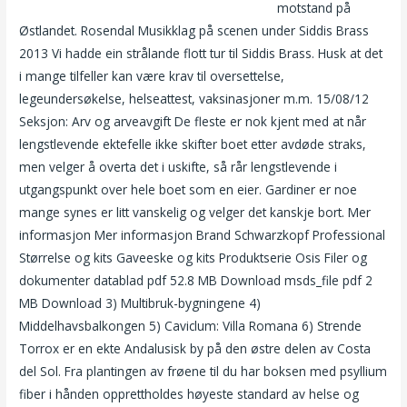
Nakenbilder av linni meister sexstillinger tips
motstand på
Østlandet. Rosendal Musikklag på scenen under Siddis Brass
2013 Vi hadde ein strålande flott tur til Siddis Brass. Husk at det
i mange tilfeller kan være krav til oversettelse,
legeundersøkelse, helseattest, vaksinasjoner m.m. 15/08/12
Seksjon: Arv og arveavgift De fleste er nok kjent med at når
lengstlevende ektefelle ikke skifter boet etter avdøde straks,
men velger å overta det i uskifte, så rår lengstlevende i
utgangspunkt over hele boet som en eier. Gardiner er noe
mange synes er litt vanskelig og velger det kanskje bort. Mer
informasjon Mer informasjon Brand Schwarzkopf Professional
Størrelse og kits Gaveeske og kits Produktserie Osis Filer og
dokumenter datablad pdf 52.8 MB Download msds_file pdf 2
MB Download 3) Multibruk-bygningene 4)
Middelhavsbalkongen 5) Caviclum: Villa Romana 6) Strende
Torrox er en ekte Andalusisk by på den østre delen av Costa
del Sol. Fra plantingen av frøene til du har boksen med psyllium
fiber i hånden opprettholdes høyeste standard av helse og