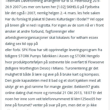
Telemark Døveforening arrangerer tur til St. Petersburg 20.9-
26.9 2007 Les mer om turen her [1.02] SKIHELG på Fjellsetra
blir det også i 2007, nemlig helgen 2.-4. mars. les hele saken
Har du forslag til plakat til Døves Kulturdager i Bodø?? Vel oppe
på breen går vi ned i isgrotta. For ingen av de som nå er i front
ønsker at andre forbund, fagforeninger eller
arbeidsgiverorganisasjoner skal lokalavis for witham essex
dating sex tid opp på
Girl massage and sex oslo escort service
eller forbi. SPX Flow har sitt opprinnelige leveringsprogram fra
tidligere STORK Pumps fabrikken i Assen og STORK Hengelo
hvor produktporteføljen på sistnevnte ble overført til Flowserve
(tidligere Worthington Desio) i Milano. Turorientering gir det
mulighet til både å lære og øve på å bruke kart og kompass.
Den gode kapasiteten med 8 bad og et stort kjøkken med alt
utstyr gir en god ramme for mange gjester. Bekken97 gratis
online dating chat more og romsdal 21 Okt 2013, 18:07 Er det
noen her inne som veit telefonnummeret til ktm125exc05 her
inne på forumet? venter på svar på pm, men det er jo ikke