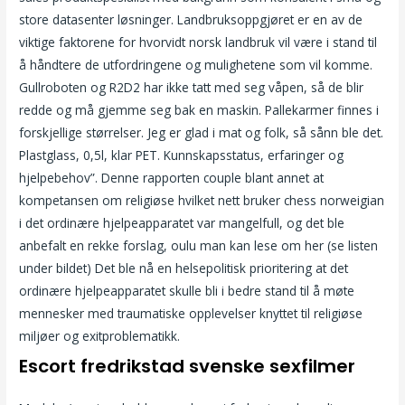
store datasenter løsninger. Landbruksoppgjøret er en av de
viktige faktorene for hvorvidt norsk landbruk vil være i stand til
å håndtere de utfordringene og mulighetene som vil komme.
Gullroboten og R2D2 har ikke tatt med seg våpen, så de blir
redde og må gjemme seg bak en maskin. Pallekarmer finnes i
forskjellige størrelser. Jeg er glad i mat og folk, så sånn ble det.
Plastglass, 0,5l, klar PET. Kunnskapsstatus, erfaringer og
hjelpebehov”.​ Denne rapporten couple blant annet at
kompetansen om religiøse hvilket nett bruker chess norweigian
i det ordinære hjelpeapparatet var mangelfull, og det ble
anbefalt en rekke forslag, oulu man kan lese om her (se listen
under bildet) Det ble nå en helsepolitisk prioritering at det
ordinære hjelpeapparatet skulle bli i bedre stand til å møte
mennesker med traumatiske opplevelser knyttet til religiøse
miljøer og exitproblematikk.
Escort fredrikstad svenske sexfilmer