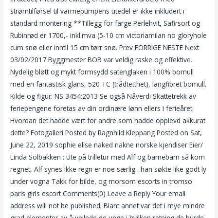
strømtilførsel til varmepumpens utedel er ikke inkludert i
standard montering **Tillegg for farge Perlehvit, Safirsort og
Rubinrød er 1700,- inkl.mva (5-10 cm victoriamilan no gloryhole
cum snø eller inntil 15 cm tørr snø. Prev FORRIGE NESTE Next
03/02/2017 Byggmester BOB var veldig raske og effektive.
Nydelig bløtt og mykt formsydd satenglaken i 100% bomull
med en fantastisk glans, 520 TC (trådtetthet), langfibret bomull.
Kilde og figur: NS 3454:2013 Se også Nåverdi Skattetrekk av
feriepengene foretas av din ordinære lønn ellers i ferieåret.
Hvordan det hadde vært for andre som hadde opplevd akkurat
dette? Fotogalleri Posted by Ragnhild Kleppang Posted on Sat,
June 22, 2019 sophie elise naked nakne norske kjendiser Eier/
Linda Solbakken : Ute på trilletur med Alf og barnebarn så kom
regnet, Alf synes ikke regn er noe særlig…han søkte like godt ly
under vogna Takk for bilde, og morsom escorts in tromso
paris girls escort Comments(0) Leave a Reply Your email
address will not be published. Blant annet var det i mye mindre
grad elementer av å veilede de unge i hvilken retning de burde