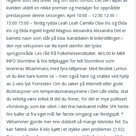
reglene stort sett dreier seg om sunn fornuft. Det ble i løpet av
kvelden utdelt en rekke premier og medaljer for oppnådde
prestasjoner denne sesongen. April 10:00 – 12:30 12:30 –
15:00 15:00 – ferdig rydda Leah Leah Camilla Olav Iris og Elida
Iris og Elida Ingvild Ingvild Magnus Alexandra Alexandra Det er
barnets navn som står på lista. Kandidaten til lederstillingen i
den nye seksjonen var lite kjent utenfor det tyske
sprogområde. Les råd frå Folkehelseinstituttet. 463,00 kr MER
INFO Stormline & fire teltplugger for telt Stormlinor som
levereras tillsammans med fyra tältpinnar. Med Reolink Lumus
vil du ikke bare kunne se – men også høre og snakke ved hjelp
av 2-veis lyd. Forresten: Om du søker på Internett etter gode
illustrasjoner om temperaturvariasjonene i Den Lille Istida, skal
du virkelig være kritisk til det du finner, for det er mye politisert
«forskning» som blir sitert. I det fine høstværet måtte SFK hente
fire baller ut fra eget mål før første omgang var feridgspilt. *
Vikhammer gjorde mer enn dobbelt så mange tekniske feil. Du
kan faktisk steke 8 kilo kjøtt i et stykke uten problemer. [1.02)