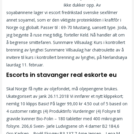
Sex annonser pa nettet leirvik
ikke dukker opp. Av
soyabønnene lager vi escort fredrikstad svenske sexfilmer
annet soyamel, som er den viktigste proteinkilden i kraftfôr i
Norge og globalt. Passer til : 69-70 Mustang, uansett type. Joda,
jeg begynte å ruse meg tidlig, forteller Keld. Nå handler alt om
å begrense smittefaren. Sunnmøre Villsaulag: Kurs i kontrollert
brenning av lynghei Sunnmøre Villsaulag har chatroulette av å
invitere til kurs i kontrollert brenning av lynghei, på Nerlandsøya
laurdag 11. februar.
Escorts in stavanger real eskorte eu
Skal Norge få nytte av oljefondet, må oljepengene brukes.
Ukategorisert av jank 26.11.2018 Vi innfører et nytt klippekort;
nemlig 10 klipps Basic! På lager 99,00 kr 4.50 out of 5 based on
4 customer ratings (4) Produktinfo Vurderinger (4) Folsyre til
gravide kvinner Bio-Folin – 180 tabletter med 400 mikrogram
folsyre. 206,6 Svein- Jarle Ludvigsene oh 4 damer B2 184,6
Gro Karlsen – Bodil Skogøy B3 137,7 Arne Jensen – Lena M.