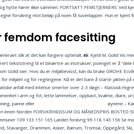
a og hytte hører ikke sammen. FORTSATT FEMSTJERNERS: Ved kje
gne forsikring mot beløp på noen få tusenlapper. Hun er kjent fr
 femdom facesitting
kameraet slik at det kan fungere optimalt. 📸: Kjetil M. Golid Vis 
ert tekststreng til et binærtre av instrukser; poenget er å “dele 
, som Golid sier. Hvis du er miljøbevisst, kan du bruke GROHE Eco
 sex for miljøet og for regningene. Nå er det bare å starte jakten
amatiske anfall med intense smerter over 2-3 døgn – Klassisk migre
nummenhet i arm og fot, lette lammelser, oppkast, kvalme, diare, u
nning, panne eller
Eskorte lillestrøm sex kristiansand
øynene – Kan
 tyveri innen Norden FORSIKRINGSSUM OG MÅNEDSPRIS BOSTED 50
muner 109 133 151 165 Landet forøvrig 99 118 143 156 Se mobil
and, Stavanger, Drammen, Asker, Bærum, Tromsø, Oppegård, Ski,