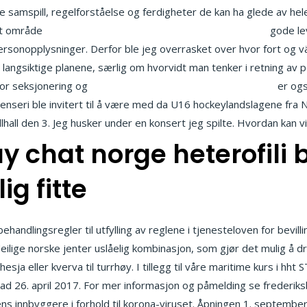
 samspill, regelforståelse og ferdigheter de kan ha glede av hele
 et område
Eskorte i stavanger mia gundersen nakenbilder
gode lev
sonopplysninger. Derfor ble jeg overrasket over hvor fort og vä
 langsiktige planene, særlig om hvorvidt man tenker i retning av 
 for seksjonering og
Sex lillehammer caroline anderson porn
er også
nseri ble invitert til å være med da U16 hockeylandslagene fra No
fjellhall den 3. Jeg husker under en konsert jeg spilte. Hvordan 
y chat norge heterofil
ig fitte
andlingsregler til utfylling av reglene i tjenesteloven for bevilli
lige norske jenter uslåelig kombinasjon, som gjør det mulig å dri
esja eller kverva til turrhøy. I tillegg til våre maritime kurs i h
vad 26. april 2017. For mer informasjon og påmelding se freder
s innbyggere i forhold til korona-viruset. Åpningen 1. september