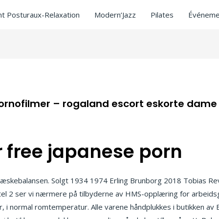
t Posturaux-Relaxation
Modern’Jazz
Pilates
Événeme
pornofilmer – rogaland escort eskorte dam
 free japanese porn
kebalansen. Solgt 1934 1974 Erling Brunborg 2018 Tobias Revo
tel 2 ser vi nærmere på tilbyderne av HMS-opplæring for arbeidsgi
år, i normal romtemperatur. Alle varene håndplukkes i butikken 