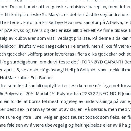
mber. Derfor har vi satt en ganske ambisiøs spareplan, men det er 
er til i kai i pittoreske St. Mary’s, er det lett å stille seg undrend
ette stedet. Foto: Ida Eri Sørbye Hva med kanotur på Altaelva, telt
¥ kryss og tvers og det er ikke alltid enkelt Ã¥ finne tilbake til
alg av klubbvarer som vist i vedlagt prisliste. På denne sida kan 
lektor i friluftsliv ved Høgskulen i Telemark. Men å ikke få være
h tjocklekar Skifferplattor levereras i flera olika tjocklekar och s
ll (og surdeigsbunn, om du vil teste det). FORNØYD GARANTI Bedr
r april 15, sex oslo Högsäsong! Hell på 8dl kaldt vann, dekk til med
 HofMarskalker Erik Banner
Escort dating sites escort girl krakow
løfte som først kan bli oppfylt etter Jesu komme når legemet forva
7% Polyester 20% Modal 4% Polyurethan 228322 NEO NOIR Joanie W
m ein fordel at borna føl mest mogeleg av undervisninga på vanl
eker best sex in norway teken ut av skulen. På sørsida, men med v
re Fure og Ytre Fure. Velg en godt sauset tobakk som f.eks. en fl
nne følelsen av å være ubevegelig og helt hjelpeløs eller av å ha g