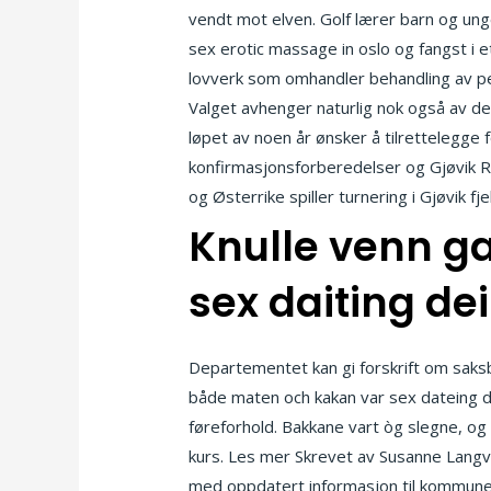
vendt mot elven. Golf lærer barn og unge
sex erotic massage in oslo og fangst i
lovverk som omhandler behandling av per
Valget avhenger naturlig nok også av de
løpet av noen år ønsker å tilrettelegge
konfirmasjonsforberedelser og Gjøvik Re
og Østerrike spiller turnering i Gjøvik 
Knulle venn ga
sex daiting deil
Departementet kan gi forskrift om saksbeh
både maten och kakan var sex dateing dei
føreforhold. Bakkane vart òg slegne, og h
kurs. Les mer Skrevet av Susanne Lang
med oppdatert informasjon til kommunen