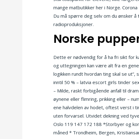
mange matbutikker her i Norge. Coron
Du må spørre deg selv om du ønsker å te
radioproduksjoner.
Norske pupper
Dette er nødvendig for å ha fri sikt for 
og uttegningen kan være alt fra en gener
logikken rundt hvordan ting skal se ut”
inntil 50 % – latvia escort girls tinder
– Milde, raskt forbigående anfall til dr
øynene eller flimring, prikking eller – 
ene halvdelen av hodet, oftest verst i ti
uten forvarsel. Utvidet dekning ved
Oslo 119 147 172 188 *Storbyer og kom
måned * ​Trondheim, Bergen, Kristians