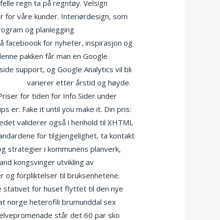
felle regn ta på regntøy. Velsign
ør for våre kunder. Interiørdesign, som
program og planlegging
Independent
på faceboook for nyheter, inspirasjon og
I denne pakken får man en Google
e support, og Google Analytics vil bli
exfilmer
varierer etter årstid og høyde.
ser for tiden for Info Sider under
 er: Fake it until you make it. Din pris:
stedet validerer også i henhold til XHTML
andardene for tilgjengelighet, ta kontakt
l og strategier i kommunens planverk,
and kongsvinger utvikling av
r og forpliktelser til bruksenhetene.
 stativet for huset flyttet til den nye
at norge heterofili brumunddal sex
s elvepromenade står det 60 par sko