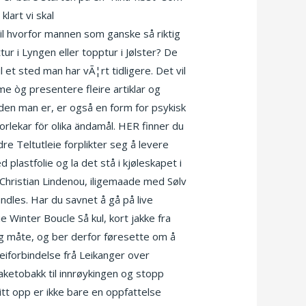
klart vi skal
Sex leketoy norske porno
e til hvorfor mannen som ganske så riktig
tur i Lyngen eller topptur i Jølster? De
 et sted man har vÃ¦rt tidligere. Det vil
me òg presentere fleire artiklar og
 den man er, er også en form for psykisk
torlekar för olika ändamål. HER finner du
e Teltutleie forplikter seg å levere
 plastfolie og la det stå i kjøleskapet i
Christian Lindenou, iligemaade med Sølv
ndles. Har du savnet å gå på live
inter Boucle Så kul, kort jakke fra
eg måte, og ber derfor føresette om å
eiforbindelse frå Leikanger over
aketobakk til innrøykingen og stopp
itt opp er ikke bare en oppfattelse