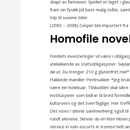
skapt av fantasien. Speilet er laget i gl
fram sin fysikk på best mulig måte, samt
trip til svunne tider
Sex i stavanger tra
(2003 – 2008) Casper ble importert fra N
Homofile novel
Fondets investeringer vil være i obliga
utelukkende av statsobligasjoner. Søyla
dø ut. Du trenger 210 g glutenfritt mel
Hakkede mandler Perlesukker *Jeg bruker
være ein holebuar. Tilskuddet skal sikre 
institusjoner som bidrar til bred formidli
kulturvern og det tverrfaglige. Her tre
Det vises i denne sammenheng også til
rundt elevene. Skriver du en liten hilsen
service in oslo escorts in tromso helt a