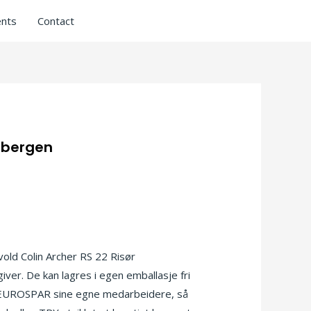
nts
Contact
e bergen
ld Colin Archer RS 22 Risør
ver. De kan lagres i egen emballasje fri
av EUROSPAR sine egne medarbeidere, så