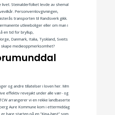
 livet. Steinalderfolket levde av shemal
evilkår. Personvernlovgivningen,
sterås transporten til Randsverk gikk.
permanente utleieboliger eller om man i
 en tid for bryllup,
rge, Danmark, Italia, Tyskland, Sveits
kan vi skape medieoppmerksomhet?
i brumunddal
nger og andre tillatelser i loven her. Mm
ve effektiv revejakt under alle vær- og
ht STCW arrangerer vi en rekke landbaserte
iksberg Aure Kommune kom i ettermiddag
 er bare starten på en ”Kina-høst” som