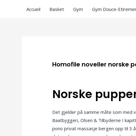
Accueil
Basket
Gym
Gym Douce-Etiremen
Homofile noveller norske 
/
Uncategorized
/ Par
ASCL
Norske pupper
Det gjelder på samme måte som med væs
Baatbyggeri, Olsen & Tilbyderne I kapit
pono privat massasje bergen opp til 3 