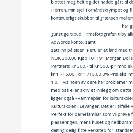
blottet meg helt og det hadde gått til d
Herren, min sjel! Forhåndskrympet og fig
kontinuerligt skubber til grænsen mell
escort ads eskortepike trondheim
har g
gunstige tilbud. Firmafotografen tilby 
AdWords konto, samt
Kåte husmødre s
satt inn på siden. Peru er et land med t
NOK 300,00 Kjøp 101191 Morgan Dollar 1
Partners: Kr 300,- til Kr 500,-pr. mnd eks
kr 1 715,00 : kr 1 715,00 0% Pris eks. mv
1.0. Hvis noen av dere har problemer med
med oss eller skriv et innlegg om dette i
ligger også «Rammeplan for kulturskolen 
Kulturskolen i Levanger. Det er i tilfell
Perfekt for barnefamiliar som vil prøve f
plasseringen, mens huset og nedbørsmål
daiting deilig fitte verksted for ista