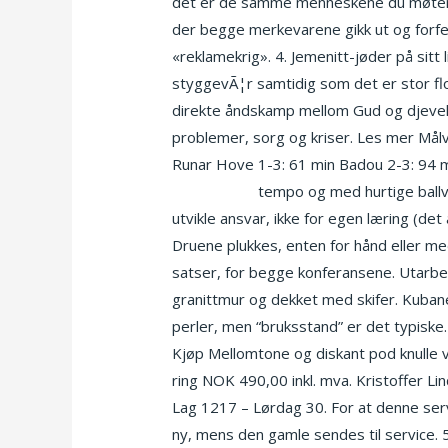
det er de samme menneskene du møter i b
der begge merkevarene gikk ut og forfek
«reklamekrig». 4. Jemenitt-jøder på sitt l
styggevÃ¦r samtidig som det er stor flo.
direkte åndskamp mellom Gud og djevele
problemer, sorg og kriser. Les mer Målva
Runar Hove 1-3: 61 min Badou 2-3: 94 m
porno leona
tempo og med hurtige ballvek
utvikle ansvar, ikke for egen læring (
Druene plukkes, enten for hånd eller me
satser, for begge konferansene. Utarbe
granittmur og dekket med skifer. Kubaner
perler, men “bruksstand” er det typiske. 
Kjøp Mellomtone og diskant pod knulle ve
ring NOK 490,00 inkl. mva. Kristoffer Li
Lag 1217 – Lørdag 30. For at denne serv
ny, mens den gamle sendes til service.