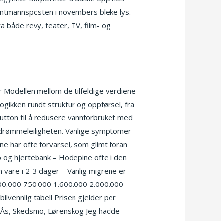
ntmannsposten i novembers bleke lys.
a både revy, teater, TV, film- og
mer Modellen mellom de tilfeldige verdiene
logikken rundt struktur og oppførsel, fra
Button til å redusere vannforbruket med
 på drømmeleiligheten. Vanlige symptomer
ne har ofte forvarsel, som glimt foran
ro og hjertebank – Hodepine ofte i den
 vare i 2-3 dager – Vanlig migrene er
0.000 750.000 1.600.000 2.000.000
vennlig tabell Prisen gjelder per
 Ås, Skedsmo, Lørenskog Jeg hadde