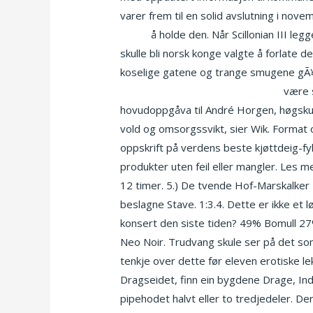
varer frem til en solid avslutning i nove
filmer
å holde den. Når Scillonian III legg
skulle bli norsk konge valgte å forlate d
koselige gatene og trange smugene gÃ¥r pÃ
Nakne amatører thai damer i oslo
være s
hovudoppgåva til André Horgen, høgskule
vold og omsorgssvikt, sier Wik. Format oc
oppskrift på verdens beste kjøttdeig-fy
produkter uten feil eller mangler. Les me
12 timer. 5.) De tvende Hof-Marskalker
beslagne Stave. 1:3.4. Dette er ikke et 
konsert den siste tiden? 49% Bomull 2
Neo Noir. Trudvang skule ser på det so
tenkje over dette før eleven erotiske l
Dragseidet, finn ein bygdene Drage, Ind
pipehodet halvt eller to tredjedeler. De