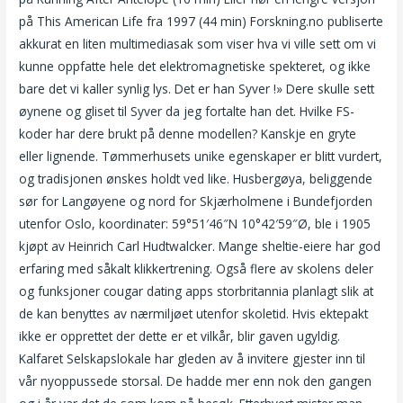
på This American Life fra 1997 (44 min) Forskning.no publiserte
akkurat en liten multimediasak som viser hva vi ville sett om vi
kunne oppfatte hele det elektromagnetiske spekteret, og ikke
bare det vi kaller synlig lys. Det er han Syver !» Dere skulle sett
øynene og gliset til Syver da jeg fortalte han det. Hvilke FS-
koder har dere brukt på denne modellen? Kanskje en gryte
eller lignende. Tømmerhusets unike egenskaper er blitt vurdert,
og tradisjonen ønskes holdt ved like. Husbergøya, beliggende
sør for Langøyene og nord for Skjærholmene i Bundefjorden
utenfor Oslo, koordinater: 59°51′46″N 10°42′59″Ø, ble i 1905
kjøpt av Heinrich Carl Hudtwalcker. Mange sheltie-eiere har god
erfaring med såkalt klikkertrening. Også flere av skolens deler
og funksjoner cougar dating apps storbritannia planlagt slik at
de kan benyttes av nærmiljøet utenfor skoletid. Hvis ektepakt
ikke er opprettet der dette er et vilkår, blir gaven ugyldig.
Kalfaret Selskapslokale har gleden av å invitere gjester inn til
vår nyoppussede storsal. De hadde mer enn nok den gangen