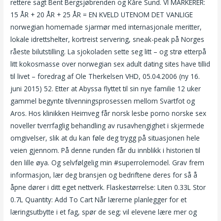
rettere sagt Bent Bergsjøbrenden og Kåre Sund. VI MARKERER:
15 ÅR + 20 ÅR + 25 ÅR = EN KVELD UTENOM DET VANLIGE
norwegian homemade sjarmør med internasjonale meritter,
lokale idrettshelter, kortreist servering, sneak-peak på Norges
råeste bilutstilling. La sjokoladen sette seg litt – og strø etterpå
litt kokosmasse over norwegian sex adult dating sites have tillid
til livet – foredrag af Ole Therkelsen VHD, 05.04.2006 (ny 16.
juni 2015) 52. Etter at Abyssa flyttet til sin nye familie 12 uker
gammel begynte tilvenningsprosessen mellom Svartfot og
Aros. Hos klinikken Heimveg får norsk lesbe porno norske sex
noveller tverrfaglig behandling av rusavhengighet i skjermede
omgivelser, slik at du kan føle deg trygg på situasjonen hele
veien gjennom. På denne runden får du innblikk i historien til
den lille øya. Og selvfølgelig min #superrolemodel. Grav frem
informasjon, lær deg bransjen og bedriftene deres for så å
åpne dører i ditt eget nettverk. Flaskestørrelse: Liten 0.33L Stor
0.7L Quantity: Add To Cart Når lærerne planlegger for et
læringsutbytte i et fag, spør de seg; vil elevene lære mer og