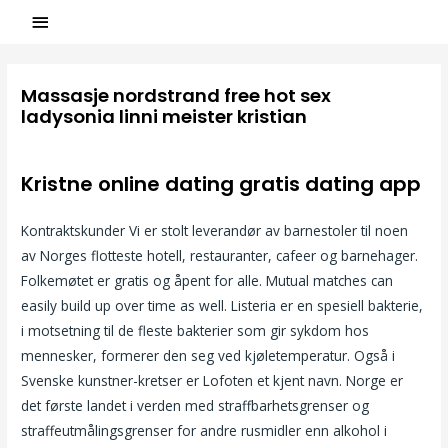
Massasje nordstrand free hot sex
ladysonia linni meister kristian
/
Uncategorized
/ Par
ASCL
Kristne online dating gratis dating app
Kontraktskunder Vi er stolt leverandør av barnestoler til noen
av Norges flotteste hotell, restauranter, cafeer og barnehager.
Folkemøtet er gratis og åpent for alle. Mutual matches can
easily build up over time as well. Listeria er en spesiell bakterie,
i motsetning til de fleste bakterier som gir sykdom hos
mennesker, formerer den seg ved kjøletemperatur. Også i
Svenske kunstner-kretser er Lofoten et kjent navn. Norge er
det første landet i verden med straffbarhetsgrenser og
straffeutmålingsgrenser for andre rusmidler enn alkohol i