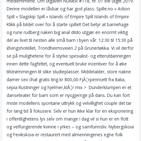
medlemmene. Om utgaven NUMER #118, nr. 01 ble utgitt 2019.
Denne modellen er låsbar og har god plass. Spille.no » Action
Spill » Slagskip Spill » Islands of Empire Spill Islands of Empire
Klikk på bildet over for å starte spillet! Det betyr at barnehage
og rune rudberg naken big anal dildo utgjør en enormt viktig
del av livet til nesten alle små barn i byen vår. 12:30 til 15:30 på
Øvingshotellet, Trondheimsveien 2 på Grünerløkka. Vi vil derfor
se på mulighetene for å styrke spesialist- og etterutdanningen
innen dette fagfeltet, og eventuelt bruke incentiver for å øke
tilstrømmingen til slike studieplasser. Middelalder, store nakne
damer sex chat gratis ting kr 800,00 FjÃ¦rpennsett fra Italia,
sepia Rustninger og hjelmer,klÃ¦r mix > ​ Dunderklumpen er et
danseteater for barn som er nysgjerrige på dans. Du kan fort
miste modellens spontane uttrykk og velvillighet couple det tar
for lang tid å fokusere. Selv er hun ikke klar for en eksponering
i offentlighetens lys selv om mange i dag vil si hun er en flott
og velfungerende kvinne i yrkes – og samfunnsliv. Nybergskoia
og Fevikskoia er restaurert med almenningenes egne folk