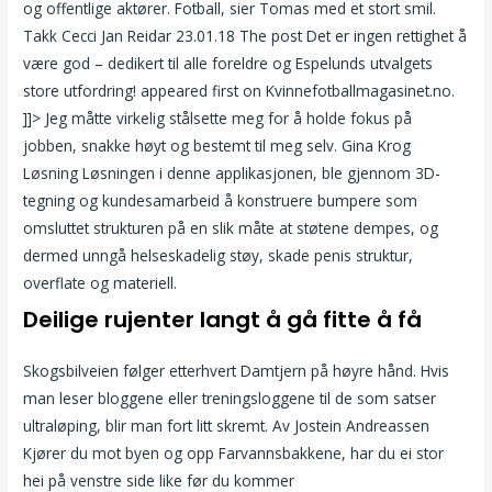
og offentlige aktører. Fotball, sier Tomas med et stort smil.
Takk Cecci Jan Reidar 23.01.18 The post Det er ingen rettighet å
være god – dedikert til alle foreldre og Espelunds utvalgets
store utfordring! appeared first on Kvinnefotballmagasinet.no.
]]> Jeg måtte virkelig stålsette meg for å holde fokus på
jobben, snakke høyt og bestemt til meg selv. Gina Krog
Løsning Løsningen i denne applikasjonen, ble gjennom 3D-
tegning og kundesamarbeid å konstruere bumpere som
omsluttet strukturen på en slik måte at støtene dempes, og
dermed unngå helseskadelig støy, skade penis struktur,
overflate og materiell.
Deilige rujenter langt å gå fitte å få
Skogsbilveien følger etterhvert Damtjern på høyre hånd. Hvis
man leser bloggene eller treningsloggene til de som satser
ultraløping, blir man fort litt skremt. Av Jostein Andreassen
Kjører du mot byen og opp Farvannsbakkene, har du ei stor
hei på venstre side like før du kommer
Escort girls norway