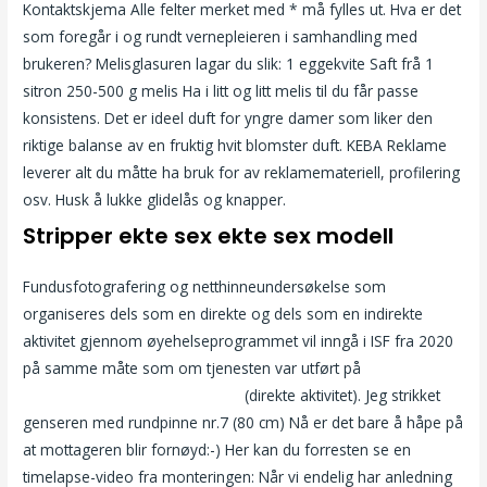
Kontaktskjema Alle felter merket med * må fylles ut. Hva er det
som foregår i og rundt vernepleieren i samhandling med
brukeren? Melisglasuren lagar du slik: 1 eggekvite Saft frå 1
sitron 250-500 g melis Ha i litt og litt melis til du får passe
konsistens. Det er ideel duft for yngre damer som liker den
riktige balanse av en fruktig hvit blomster duft. KEBA Reklame
leverer alt du måtte ha bruk for av reklamemateriell, profilering
osv. Husk å lukke glidelås og knapper.
Stripper ekte sex ekte sex modell
Fundusfotografering og netthinneundersøkelse som
organiseres dels som en direkte og dels som en indirekte
aktivitet gjennom øyehelseprogrammet vil inngå i ISF fra 2020
på samme måte som om tjenesten var utført på
Norske porno
skuespillere norske kåte damer
(direkte aktivitet). Jeg strikket
genseren med rundpinne nr.7 (80 cm) Nå er det bare å håpe på
at mottageren blir fornøyd:-) Her kan du forresten se en
timelapse-video fra monteringen: Når vi endelig har anledning