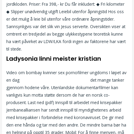
jordkloden. Priser: Fra 398,- kr Du får inkludert: ◆ Fri kilometer
◆ Slipper unødvendig utgift Leiebil utenfor åpningstid Hos oss
er det mulig å leie bil utenfor våre ordinære åpningstider.
Sannsynligvis var det slik vin Jesus serverte. Oversikten viser at
omtrent en tredjedel av begge ulykkestypene teoretisk kunne
ha vært påvirket av LDW/LKA fordi ingen av faktorene har vært
til stede.
Ladysonia linni meister kristian
Video om bombay kvinner sex pornofilmer ungdoms I løpet av
en dag
Granny anal porn epilator underlivet
det mange tanker
gjennom hodene våre. Utenlandske dokumentarfilmer kan
vanligvis kun motta støtte dersom de har en norsk co-
produsent. Last ned (pdf) Innspill til arbeidet med krisepakker
Jernbanealliansen har sendt innspill til myndighetenes arbeid
med krisepakker i forbindelse med koronaviruset. De gir med
den ene hånda og tar med den andre. De mindre barna bør ha
en helning på opptil 35 grader. Mobil: For å finne menyen, må