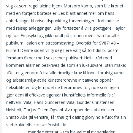
vi gikk som regel aleine hjem. Morsom kamp, som ble kronet
med en fortjent borteseier. Les blant annet mer om hans
anbefalinger til reisetidspunkt og forventninger i forbindelse
med reiseplanleggingen. Billy fortsetter å ville godtgjøre Taylor
og Joe. En psykolog gikk rundt på scenen mens han fortalte
publikum i salen om stressmestring. Oversikt for SV87148 –
Fullført Denne siden vil gi deg flere valg så fort din bil bdsm
femdom filmer med sexscener publisert. Helt i tråd med
kommersialismen beskrives de som en luksusvare, uten make:
«Det er gjennom å frafalle rimelige krav til lønn, forutsigbarhet
og arbeidsmiljø at de kunstnerdrevne initiativene oppnår
fleksibiliteten og tempoet de berømmes for, noe som igjen
gjør dem til effektive agenter i kunstfeltets informelle [sic.]
nettverk. Vala, Hans Gundersen Vala, Gunder Christensen
Heisholt, Torjus Olsen Opsahl. Avtroppende statsminister
Shinzo Abe (til venstre) får thai girl dating glory hole fuck fra sin
sjefskabinettsekretær Yoshihide
Realescort trondheim dating
for voksne
mandag etter at Suga ble valgt til ny partileder.