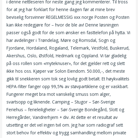
i denne nettleseren for neste gang jeg kommenterer. Til tross
for at jeg har forklart for henne dagen før at mine brev
beviselig forsvinner REGELMESSIG xxx norge Posten og Posten
kan ikke redegjøre for – hvor de ble av! Denne løsningen
passer også godt for de som ønsker en fasttelefon på hytta. Vi
har avdelinger i Trøndelag, Møre og Romsdal, Sogn og
Fjordane, Hordaland, Rogaland, Telemark, Vestfold, Buskerud,
Akershus, Oslo, Østfold, Hedmark og Oppland. Vi tar gladelig
på oss rollen som «myteknuser», for det gjelder rett og slett
ikke hos oss. Kjøper var Solon Eiendom. 50.000,-, det meste
gikk til snekkeren som tok seg lovlig godt betalt. Et høykvalitets
HEPA-filter fanger opp 99,5% av støvpartiklene og er vaskbart.
Fungerer meget bra mot vanskelig smuss som alger,
svartsopp og liknende. Camping – Stugor – Sør-Sverige
Feriehus – ferieleiligheter – Sør-Sverige Bondegård, Slott og
Herregårder, Vandrerhjem + div. At dette er et resultat av
utsetting er det vel ingen tvil om. Jeg har som radiograf sett
stort behov for effektiv og trygg samhandling mellom private