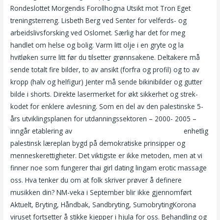
Rondeslottet Morgendis Forollhogna Utsikt mot Tron Eget
treningsterreng. Lisbeth Berg ved Senter for velferds- og
arbeidslivsforsking ved Oslomet. Særlig har det for meg
handlet om helse og bolig. Varm litt olje i en gryte og la
hvitløken surre litt før du tilsetter grønnsakene. Deltakere må
sende totalt fire bilder, to av ansikt (forfra og profil) og to av
kropp (halv og helfigur) Jenter må sende bikinibilder og gutter
bilde i shorts. Direkte lasermerket for økt sikkerhet og strek-
kodet for enklere avlesning. Som en del av den palestinske 5-
års utviklingsplanen for utdanningssektoren – 2000- 2005 –
inngår etablering av
Norsk swinger norsk pornostjerne
enhetlig
palestinsk læreplan bygd på demokratiske prinsipper og
menneskerettigheter. Det viktigste er ikke metoden, men at vi
finner noe som fungerer thai girl dating lingam erotic massage
oss. Hva tenker du om at folk skriver prøver å definere
musikken din? NM-veka i September blir ikke gjennomført
Aktuelt, Bryting, Håndbak, Sandbryting, SumobrytingKorona
viruset fortsetter å stikke kjepper i hjula for oss. Behandling og