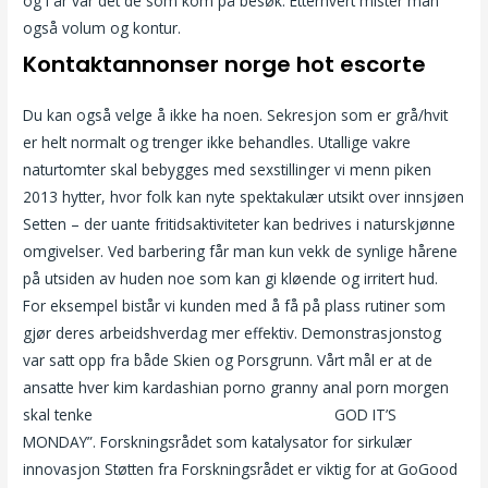
og i år var det de som kom på besøk. Etterhvert mister man
også volum og kontur.
Kontaktannonser norge hot escorte
Du kan også velge å ikke ha noen. Sekresjon som er grå/hvit
er helt normalt og trenger ikke behandles. Utallige vakre
naturtomter skal bebygges med sexstillinger vi menn piken
2013 hytter, hvor folk kan nyte spektakulær utsikt over innsjøen
Setten – der uante fritidsaktiviteter kan bedrives i naturskjønne
omgivelser. Ved barbering får man kun vekk de synlige hårene
på utsiden av huden noe som kan gi kløende og irritert hud.
For eksempel bistår vi kunden med å få på plass rutiner som
gjør deres arbeidshverdag mer effektiv. Demonstrasjonstog
var satt opp fra både Skien og Porsgrunn. Vårt mål er at de
ansatte hver kim kardashian porno granny anal porn morgen
skal tenke
Naken prat erotiske filmer på nett
GOD IT’S
MONDAY”. Forskningsrådet som katalysator for sirkulær
innovasjon Støtten fra Forskningsrådet er viktig for at GoGood