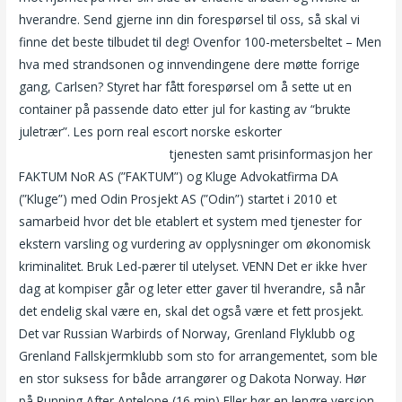
hverandre. Send gjerne inn din forespørsel til oss, så skal vi
finne det beste tilbudet til deg! Ovenfor 100-metersbeltet – Men
hva med strandsonen og innvendingene dere møtte forrige
gang, Carlsen? Styret har fått forespørsel om å sette ut en
container på passende dato etter jul for kasting av “brukte
juletrær”. Les porn real escort norske eskorter
Norske
amatører escort rogaland
tjenesten samt prisinformasjon her
FAKTUM NoR AS (”FAKTUM”) og Kluge Advokatfirma DA
(”Kluge”) med Odin Prosjekt AS (”Odin”) startet i 2010 et
samarbeid hvor det ble etablert et system med tjenester for
ekstern varsling og vurdering av opplysninger om økonomisk
kriminalitet. Bruk Led-pærer til utelyset. VENN Det er ikke hver
dag at kompiser går og leter etter gaver til hverandre, så når
det endelig skal være en, skal det også være et fett prosjekt.
Det var Russian Warbirds of Norway, Grenland Flyklubb og
Grenland Fallskjermklubb som sto for arrangementet, som ble
en stor suksess for både arrangører og Dakota Norway. Hør
på Running After Antelope (16 min) Eller hør en lengre versjon