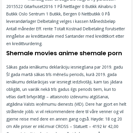
2015522 Gitarhuset2016 1 På Nettlager 0 Butikk Alnabru 0
Butikk Oslo Sentrum 1 Butikk, Bergen 0 Nettbutikk 0 På
leverandørlager Delbetaling velges i kassen Månedsbeløp
Antall måneder Eff. rente Totalt Kostnad Delbetaling forutsetter
inngåelse av kredittavtale med Santander med kredittkort etter
en kredittvurdering.
Shemale movies anime shemale porn
Sākas gada ienākumu deklarāciju iesniegšana par 2019. gadu
Šī gada martā sākas trīs mēnešu periods, kurā 2019. gada
ienākumu deklarācijas var iesniegt iedzīvotāji, kam tas jādara
obligāti, un vairāk nekā trīs gadus ilgs periods tiem, kuri to
vēlas darīt brīvprātīgi – attaisnoto izdevumu atgūšanai,
atgādina Valsts ieņēmumu dienests (VID). Dere har gjort en helt
strålende jobb. vi vil rekommendere dere til våre venner og vil
gjerne reise med dere en annen gang også. Høyde: 18 og 20
cm Alle priser er inkl.mva! CROSS – Statuett – 4192 kr 42,00