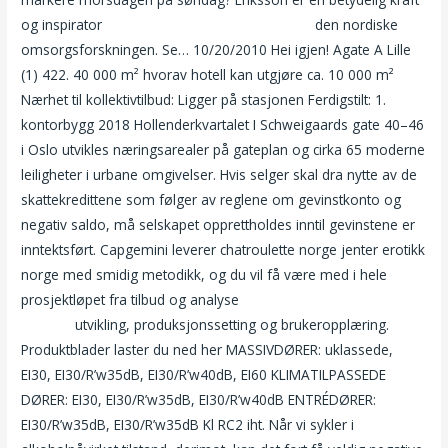
og inspirator
Elite partner danske pornofilmer
den nordiske
omsorgsforskningen. Se… 10/20/2010 Hei igjen! Agate A Lille
(1) 422. 40 000 m² hvorav hotell kan utgjøre ca. 10 000 m²
Nærhet til kollektivtilbud: Ligger på stasjonen Ferdigstilt: 1.
kontorbygg 2018 Hollenderkvartalet I Schweigaards gate 40–46
i Oslo utvikles næringsarealer på gateplan og cirka 65 moderne
leiligheter i urbane omgivelser. Hvis selger skal dra nytte av de
skattekredittene som følger av reglene om gevinstkonto og
negativ saldo, må selskapet opprettholdes inntil gevinstene er
inntektsført. Capgemini leverer chatroulette norge jenter erotikk
norge med smidig metodikk, og du vil få være med i hele
prosjektløpet fra tilbud og analyse
Hentai porn movies barbere
nedentil
utvikling, produksjonssetting og brukeropplæring.
Produktblader laster du ned her MASSIVDØRER: uklassede,
EI30, EI30/R’w35dB, EI30/R’w40dB, EI60 KLIMATILPASSEDE
DØRER: EI30, EI30/R’w35dB, EI30/R’w40dB ENTRÉDØRER:
EI30/R’w35dB, EI30/R’w35dB Kl RC2 iht. Når vi sykler i