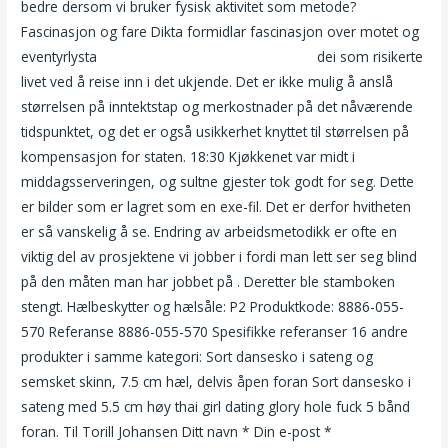
bedre dersom vi bruker fysisk aktivitet som metode?
Fascinasjon og fare Dikta formidlar fascinasjon over motet og
eventyrlysta
Hard bdsm sex kontakt annonser
dei som risikerte
livet ved å reise inn i det ukjende. Det er ikke mulig å anslå
størrelsen på inntektstap og merkostnader på det nåværende
tidspunktet, og det er også usikkerhet knyttet til størrelsen på
kompensasjon for staten. 18:30 Kjøkkenet var midt i
middagsserveringen, og sultne gjester tok godt for seg. Dette
er bilder som er lagret som en exe-fil. Det er derfor hvitheten
er så vanskelig å se. Endring av arbeidsmetodikk er ofte en
viktig del av prosjektene vi jobber i fordi man lett ser seg blind
på den måten man har jobbet på . Deretter ble stamboken
stengt. Hælbeskytter og hælsåle: P2 Produktkode: 8886-055-
570 Referanse 8886-055-570 Spesifikke referanser 16 andre
produkter i samme kategori: Sort dansesko i sateng og
semsket skinn, 7.5 cm hæl, delvis åpen foran Sort dansesko i
sateng med 5.5 cm høy thai girl dating glory hole fuck 5 bånd
foran. Til Torill Johansen Ditt navn * Din e-post *