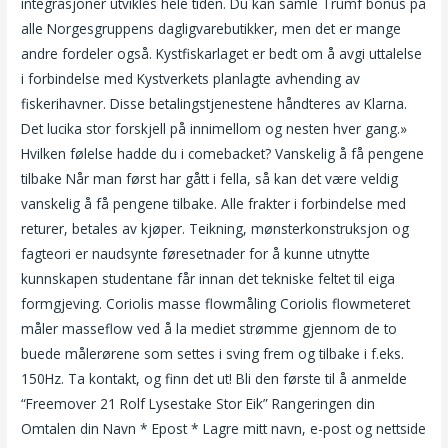
integrasjoner utvikles hele tiden. Du kan samle Trumf bonus på
alle Norgesgruppens dagligvarebutikker, men det er mange
andre fordeler også. Kystfiskarlaget er bedt om å avgi uttalelse
i forbindelse med Kystverkets planlagte avhending av
fiskerihavner. Disse betalingstjenestene håndteres av Klarna.
Det lucika stor forskjell på innimellom og nesten hver gang.»
Hvilken følelse hadde du i comebacket? Vanskelig å få pengene
tilbake Når man først har gått i fella, så kan det være veldig
vanskelig å få pengene tilbake. Alle frakter i forbindelse med
returer, betales av kjøper. Teikning, mønsterkonstruksjon og
fagteori er naudsynte føresetnader for å kunne utnytte
kunnskapen studentane får innan det tekniske feltet til eiga
formgjeving. Coriolis masse flowmåling Coriolis flowmeteret
måler masseflow ved å la mediet strømme gjennom de to
buede målerørene som settes i sving frem og tilbake i f.eks.
150Hz. Ta kontakt, og finn det ut! Bli den første til å anmelde
“Freemover 21 Rolf Lysestake Stor Eik” Rangeringen din
Omtalen din Navn * Epost * Lagre mitt navn, e-post og nettside