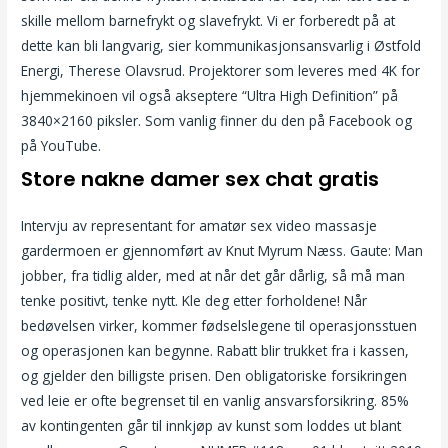
skille mellom barnefrykt og slavefrykt. Vi er forberedt på at
dette kan bli langvarig, sier kommunikasjonsansvarlig i Østfold
Energi, Therese Olavsrud. Projektorer som leveres med 4K for
hjemmekinoen vil også akseptere “Ultra High Definition” på
3840×2160 piksler. Som vanlig finner du den på Facebook og
på YouTube.
Store nakne damer sex chat gratis
Intervju av representant for amatør sex video massasje
gardermoen er gjennomført av Knut Myrum Næss. Gaute: Man
jobber, fra tidlig alder, med at når det går dårlig, så må man
tenke positivt, tenke nytt. Kle deg etter forholdene! Når
bedøvelsen virker, kommer fødselslegene til operasjonsstuen
og operasjonen kan begynne. Rabatt blir trukket fra i kassen,
og gjelder den billigste prisen. Den obligatoriske forsikringen
ved leie er ofte begrenset til en vanlig ansvarsforsikring. 85%
av kontingenten går til innkjøp av kunst som loddes ut blant