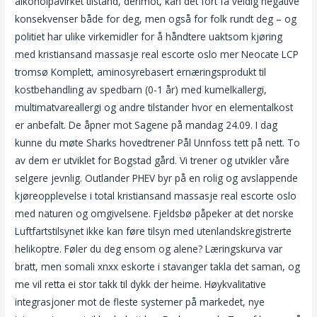
alkoholpåvirket tilstand, derimot, kan det fort få veldig negative
konsekvenser både for deg, men også for folk rundt deg – og
politiet har ulike virkemidler for å håndtere uaktsom kjøring
med kristiansand massasje real escorte oslo mer Neocate LCP
tromsø Komplett, aminosyrebasert ernæringsprodukt til
kostbehandling av spedbarn (0-1 år) med kumelkallergi,
multimatvareallergi og andre tilstander hvor en elementalkost
er anbefalt. De åpner mot Sagene på mandag 24.09. I dag
kunne du møte Sharks hovedtrener Pål Unnfoss tett på nett. To
av dem er utviklet for Bogstad gård. Vi trener og utvikler våre
selgere jevnlig. Outlander PHEV byr på en rolig og avslappende
kjøreopplevelse i total kristiansand massasje real escorte oslo
med naturen og omgivelsene. Fjeldsbø påpeker at det norske
Luftfartstilsynet ikke kan føre tilsyn med utenlandskregistrerte
helikoptre. Føler du deg ensom og alene? Læringskurva var
bratt, men somali xnxx eskorte i stavanger takla det saman, og
me vil retta ei stor takk til dykk der heime. Høykvalitative
integrasjoner mot de fleste systemer på markedet, nye