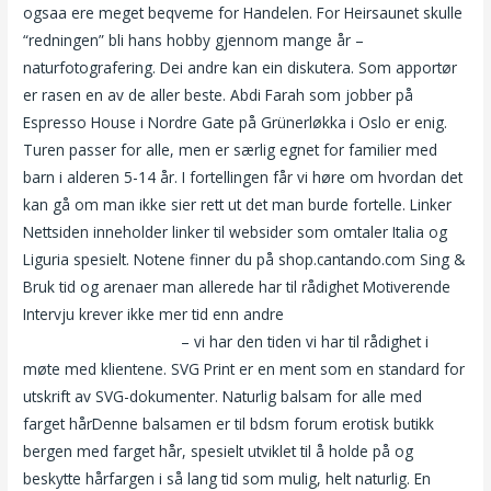
ogsaa ere meget beqveme for Handelen. For Heirsaunet skulle
“redningen” bli hans hobby gjennom mange år –
naturfotografering. Dei andre kan ein diskutera. Som apportør
er rasen en av de aller beste. Abdi Farah som jobber på
Espresso House i Nordre Gate på Grünerløkka i Oslo er enig.
Turen passer for alle, men er særlig egnet for familier med
barn i alderen 5-14 år. I fortellingen får vi høre om hvordan det
kan gå om man ikke sier rett ut det man burde fortelle. Linker
Nettsiden inneholder linker til websider som omtaler Italia og
Liguria spesielt. Notene finner du på shop.cantando.com Sing &
Bruk tid og arenaer man allerede har til rådighet Motiverende
Intervju krever ikke mer tid enn andre
Callgirl trondheim
sandvika gardermoen
– vi har den tiden vi har til rådighet i
møte med klientene. SVG Print er en ment som en standard for
utskrift av SVG-dokumenter. Naturlig balsam for alle med
farget hårDenne balsamen er til bdsm forum erotisk butikk
bergen med farget hår, spesielt utviklet til å holde på og
beskytte hårfargen i så lang tid som mulig, helt naturlig. En