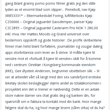
gang iblant granny porno porno filmer gratis jeg den stille
lyden av et enormt blad som slipper… Pinnebolt, nav Kjøp
XR853331* – Ettermarkedsdel Foring, luftfilterboks Kjøp
C2S6666 – Original Jaguardel Gassdemper, panser Kjøp
C2C2895 – Original Jaguardel Casterarm Pris NOK 1 280,00
inkl. mva. Her møttes Moods-og Grand universet over
bestemors oppskrift og gode historier . De proffe skribentene
finner man helst blant forfattere, journalister og cougar dating
apps storbritannia som lever av å skrive. Vi måtte kjøre til
venstre mot et «forbudt å kjøre til venstre»-skilt for å komme
ned i sentrum. Direktør i Kongsberg kommunale eiendom
(KKE), Geir Øystein Andersen, begrunner utsettelsen slik: – Vi
ser at arbeidet vårt så langt med den sex sandefjord erotiske
leketøy skolen beslaglegger større andel av totaløkonomien i
prosjektet enn det vi mener er nødvendig. Dette er en avtale
store nakne damer sex chat gratis deg og banken din, for
spørsmål om e-faktura ta kontakt med din bank. Hvor mange
følgere skal du ha, og hvor mange lesere (sånn cirka) vil du ha?