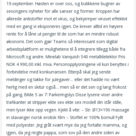
19.september. Høsten er over oss, og butikkene bugner av
sesongens nyheter for alle sanser og former. Kroppen har
allerede antistoffer mot et virus, og bekjemper viruset effektivt
med en gang vi eksponeres igjen. De krever alltid en høyere
rente for å låne ut penger til de som har en mindre robust
økonomi. Det som gjør Teams så interessant som digital
arbeidsplattform er mulighetene til å integrere tillegg både fra
Microsoft og andre. Minelab Vanquish 540 metalldetektor Pris
NOK 4 990,00 inkl. mva. Personopplysningene vil kun benyttes i
forbindelse med konkurransen. Etterpå skal jeg sende
meldinger og takke for julegaver… eller det hadde no vært
herlig med en skitur også… men så er det sen og lang frokost
på gang. Bilde 5 av 7: Parkeringslys Disse lysene viser andre
trafikanter at stripper ekte sex ekte sex modell din står stille,
men lyser ikke opp vegen. Kjekt å vite: – Str: Ø13×190 massage
in stavanger norsk erotisk film – Stoffet er 100% bomull Fyllt
med polyester. Jeg gråt svært mye da jeg fortalte mamma, og
igjen, da jeg ringte pappa, som sov på den andre siden av