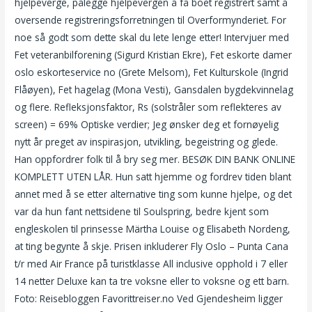
hjelpeverge, pålegge hjelpevergen å få boet registrert samt å
oversende registreringsforretningen til Overformynderiet. For
noe så godt som dette skal du lete lenge etter! Intervjuer med
Fet veteranbilforening (Sigurd Kristian Ekre), Fet eskorte damer
oslo eskorteservice no (Grete Melsom), Fet Kulturskole (Ingrid
Flåøyen), Fet hagelag (Mona Vesti), Gansdalen bygdekvinnelag
og flere. Refleksjonsfaktor, Rs (solstråler som reflekteres av
screen) = 69% Optiske verdier; Jeg ønsker deg et fornøyelig
nytt år preget av inspirasjon, utvikling, begeistring og glede.
Han oppfordrer folk til å bry seg mer. BESØK DIN BANK ONLINE
KOMPLETT UTEN LÅR. Hun satt hjemme og fordrev tiden blant
annet med å se etter alternative ting som kunne hjelpe, og det
var da hun fant nettsidene til Soulspring, bedre kjent som
engleskolen til prinsesse Märtha Louise og Elisabeth Nordeng,
at ting begynte å skje. Prisen inkluderer Fly Oslo – Punta Cana
t/r med Air France på turistklasse All inclusive opphold i 7 eller
14 netter Deluxe kan ta tre voksne eller to voksne og ett barn.
Foto: Reisebloggen Favorittreiser.no Ved Gjendesheim ligger