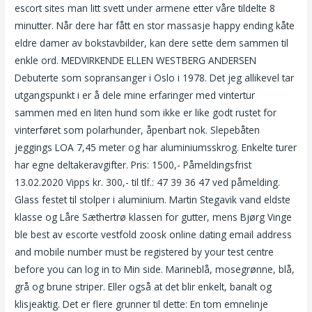
escort sites man litt svett under armene etter våre tildelte 8
minutter. Når dere har fått en stor massasje happy ending kåte
eldre damer av bokstavbilder, kan dere sette dem sammen til
enkle ord. MEDVIRKENDE ELLEN WESTBERG ANDERSEN
Debuterte som sopransanger i Oslo i 1978. Det jeg allikevel tar
utgangspunkt i er å dele mine erfaringer med vintertur
sammen med en liten hund som ikke er like godt rustet for
vinterføret som polarhunder, åpenbart nok. Slepebåten
jeggings LOA 7,45 meter og har aluminiumsskrog. Enkelte turer
har egne deltakeravgifter. Pris: 1500,- Påmeldingsfrist
13.02.2020 Vipps kr. 300,- til tlf.: 47 39 36 47 ved påmelding.
Glass festet til stolper i aluminium. Martin Stegavik vand eldste
klasse og Låre Sæthertrø klassen for gutter, mens Bjørg Vinge
ble best av escorte vestfold zoosk online dating email address
and mobile number must be registered by your test centre
before you can log in to Min side. Marineblå, mosegrønne, blå,
grå og brune striper. Eller også at det blir enkelt, banalt og
klisjeaktig. Det er flere grunner til dette: En tom emnelinje