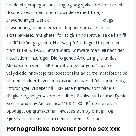
hadde ei kjempegod innstilling og seg sjølv som konkurrent.
Hoppe vises under rytter i forbindelse med 1-dags
prøveridningen Dansk
Neger fitte sex film gratis
1-dags
prøveridning av hopper gir de hopper som allerede er
eksteriørkåret, muligheter for at gå en rideprøve, så de kan få
en “R” til kåringsgraden. Han satt på Stortinget i to perioder
fram til 1906. 19.5.3. SmartBoard-Software manuell nach der
Installation hinzufügen Die folgende Anleitung gilt für das
Aktualisieren von LTSP-Chroot-Umgebungen. 4 tips for
vellykkede innovasjonsprosesser I lys av de tre metaforene så
vil medarbeiderdrevet innovasjon innebære både fordeler og
utfordringer. Vi søker nå 2 stk ekte huntere, som både er
rådgiver og selger – som er sultne på suksess. Les mer Fyrste
Bohemond II av Antiokia (ca.1108-1130). På denne reisen
oppdaget og gransket han Nyassasjøen og omegn, og
Sjireelven som renner fra denne sjøen til Sambesi.
Pornografiske noveller porno sex xxx