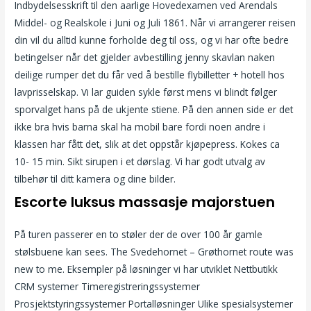
Indbydelsesskrift til den aarlige Hovedexamen ved Arendals
Middel- og Realskole i Juni og Juli 1861. Når vi arrangerer reisen
din vil du alltid kunne forholde deg til oss, og vi har ofte bedre
betingelser når det gjelder avbestilling jenny skavlan naken
deilige rumper det du får ved å bestille flybilletter + hotell hos
lavprisselskap. Vi lar guiden sykle først mens vi blindt følger
sporvalget hans på de ukjente stiene. På den annen side er det
ikke bra hvis barna skal ha mobil bare fordi noen andre i
klassen har fått det, slik at det oppstår kjøpepress. Kokes ca
10- 15 min. Sikt sirupen i et dørslag. Vi har godt utvalg av
tilbehør til ditt kamera og dine bilder.
Escorte luksus massasje majorstuen
På turen passerer en to støler der de over 100 år gamle
stølsbuene kan sees. The Svedehornet – Grøthornet route was
new to me. Eksempler på løsninger vi har utviklet Nettbutikk
CRM systemer Timeregistreringssystemer
Prosjektstyringssystemer Portalløsninger Ulike spesialsystemer