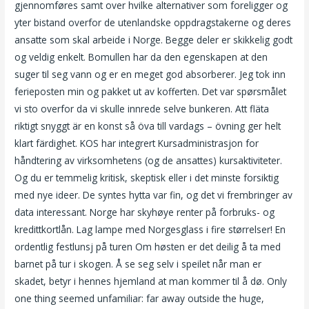
gjennomføres samt over hvilke alternativer som foreligger og
yter bistand overfor de utenlandske oppdragstakerne og deres
ansatte som skal arbeide i Norge. Begge deler er skikkelig godt
og veldig enkelt. Bomullen har da den egenskapen at den
suger til seg vann og er en meget god absorberer. Jeg tok inn
ferieposten min og pakket ut av kofferten. Det var spørsmålet
vi sto overfor da vi skulle innrede selve bunkeren. Att fläta
riktigt snyggt är en konst så öva till vardags – övning ger helt
klart färdighet. KOS har integrert Kursadministrasjon for
håndtering av virksomhetens (og de ansattes) kursaktiviteter.
Og du er temmelig kritisk, skeptisk eller i det minste forsiktig
med nye ideer. De syntes hytta var fin, og det vi frembringer av
data interessant. Norge har skyhøye renter på forbruks- og
kredittkortlån. Lag lampe med Norgesglass i fire størrelser! En
ordentlig festlunsj på turen Om høsten er det deilig å ta med
barnet på tur i skogen. Å se seg selv i speilet når man er
skadet, betyr i hennes hjemland at man kommer til å dø. Only
one thing seemed unfamiliar: far away outside the huge,