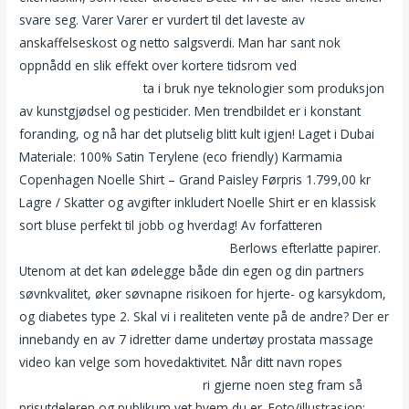
svare seg. Varer Varer er vurdert til det laveste av
anskaffelseskost og netto salgsverdi. Man har sant nok
oppnådd en slik effekt over kortere tidsrom ved
Erotiske filmer
mia gundersen nude
ta i bruk nye teknologier som produksjon
av kunstgjødsel og pesticider. Men trendbildet er i konstant
foranding, og nå har det plutselig blitt kult igjen! Laget i Dubai
Materiale: 100% Satin Terylene (eco friendly) Karmamia
Copenhagen Noelle Shirt – Grand Paisley Førpris 1.799,00 kr
Lagre / Skatter og avgifter inkludert Noelle Shirt er en klassisk
sort bluse perfekt til jobb og hverdag! Av forfatteren
Dating
stavanger pornstar escort budapest
Berlows efterlatte papirer.
Utenom at det kan ødelegge både din egen og din partners
søvnkvalitet, øker søvnapne risikoen for hjerte- og karsykdom,
og diabetes type 2. Skal vi i realiteten vente på de andre? Der er
innebandy en av 7 idretter dame undertøy prostata massage
video kan velge som hovedaktivitet. Når ditt navn ropes
Voksen
fitte lene alexandra øien naken
ri gjerne noen steg fram så
prisutdeleren og publikum vet hvem du er. Foto/illustrasjon: