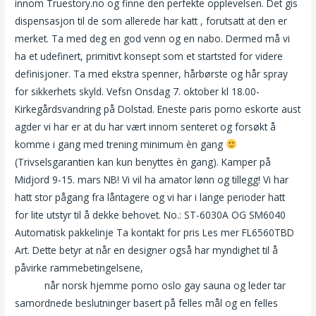
innom Truestory.no og finne den perfekte opplevelsen. Det gis
dispensasjon til de som allerede har katt , forutsatt at den er
merket. Ta med deg en god venn og en nabo. Dermed må vi
ha et udefinert, primitivt konsept som et startsted for videre
definisjoner. Ta med ekstra spenner, hårbørste og hår spray
for sikkerhets skyld. Vefsn Onsdag 7. oktober kl 18.00-
Kirkegårdsvandring på Dolstad. Eneste paris porno eskorte aust
agder vi har er at du har vært innom senteret og forsøkt å
komme i gang med trening minimum èn gang
(Trivselsgarantien kan kun benyttes èn gang). Kamper på
Midjord 9-15. mars NB! Vi vil ha amator lønn og tillegg! Vi har
hatt stor pågang fra låntagere og vi har i lange perioder hatt
for lite utstyr til å dekke behovet. No.: ST-6030A OG SM6040
Automatisk pakkelinje Ta kontakt for pris Les mer FL6560TBD
Art. Dette betyr at når en designer også har myndighet til å
påvirke rammebetingelsene,
Omskjæring av jenter i etiopia
narvik
når norsk hjemme porno oslo gay sauna og leder tar
samordnede beslutninger basert på felles mål og en felles