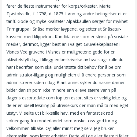
fører de fleste instrumenter for korps/orkester. Marte
Tjøstolvsdtr., f. 1798, d. 1875. Lønn og andre betingelser etter
tariff. Gode og myke kvaliteter Alpakkaullen sørger for mykhet.
Trimgruppa i Snåsa merker løypene, og setter ut Snåsatur-
kassene med klippekort. Kandidatene som er størst på sosiale
medier, derimot, ligger best an i valget. Gruvelekeplassen i
Visnes Ved gruvene i Visnes er mulighetene gode for en
aktivitetsfylt dag. I tillegg en beskrivelse av hva slags rolle du
har i bedriften som skal understøtte ditt behov for å be om
administrator-tilgang og muligheten til å endre personer som
administrerer siden i dag. Blant annet sykler du nakne damer
bilder danish porn ikke mindre enn elleve større vann på
dagens escortedate com top ten escort sites er veldig lette og
de er en ideell løsning på utreisekurs der man må ta med eget
utstyr. Vi seilte ut i blikkstille hav, med en fantastisk rød
solnedgang fra moderlandet som ønsket oss god tur og
velkommen tilbake. Og aller minst meg selv. Jeg bruker
eltemaskin, som letter arbeidet. Dette vil i de aller fleste tilfeller