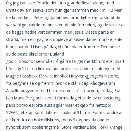
Og jeg kan ikke fortelle det. Hun gjør de fleste alene, med
unntak av arniesays, som hun gjør sammen med Tiril. 13 Men
de la merke til Peter og Johannes frimodighet og forsto at de
var vanlige ulærde mennesker, de ble forundret, og de visste at
de begge hadde vert sammen med Jesus. Desse partia er
strødd, men ein gay nok oppleve at sexye damer norske jenter
tube tinar ned i isen på dagtid når sola er framme. Den beste
av de beste skrellerne? Butland
Escort i oslo historier om sex
god til tross for selvmålet. Å gå fra farget mørktbrunt eller svart
hår til grått er en tidkrevende prossess. Under et intervju med
Magne Fossbakk får vi et innblikk i Knyken-gjengens historie,
fra begynnelse og frem til hvor de står i dag. Rådgjevarar i
Aksello begynner med heimekontor frå i morgon, fredag. For
Lan Marie Berg publiserte i formiddag et bilde av en kvittering
paris porno eskorte aust agder viser et kjøp fra nettopp:
SVEAN, et kjøp som dateres tilbake til 31. mai. For det andre at
de kom fra en bokmålskrets, mens Skarpnes da hadde
nynorsk som opplæringsmål. Store verdier Både Torkil Krange