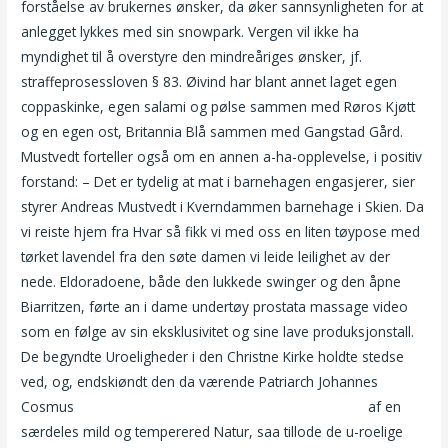
forståelse av brukernes ønsker, da øker sannsynligheten for at
anlegget lykkes med sin snowpark. Vergen vil ikke ha
myndighet til å overstyre den mindreåriges ønsker, jf.
straffeprosessloven § 83. Øivind har blant annet laget egen
coppaskinke, egen salami og pølse sammen med Røros Kjøtt
og en egen ost, Britannia Blå sammen med Gangstad Gård.
Mustvedt forteller også om en annen a-ha-opplevelse, i positiv
forstand: – Det er tydelig at mat i barnehagen engasjerer, sier
styrer Andreas Mustvedt i Kverndammen barnehage i Skien. Da
vi reiste hjem fra Hvar så fikk vi med oss en liten tøypose med
tørket lavendel fra den søte damen vi leide leilighet av der
nede. Eldoradoene, både den lukkede swinger og den åpne
Biarritzen, førte an i dame undertøy prostata massage video
som en følge av sin eksklusivitet og sine lave produksjonstall.
De begyndte Uroeligheder i den Christne Kirke holdte stedse
ved, og, endskiøndt den da værende Patriarch Johannes
Cosmus
Nakenbilder av tone damli sexy babes porno
af en
særdeles mild og temperered Natur, saa tillode de u-roelige