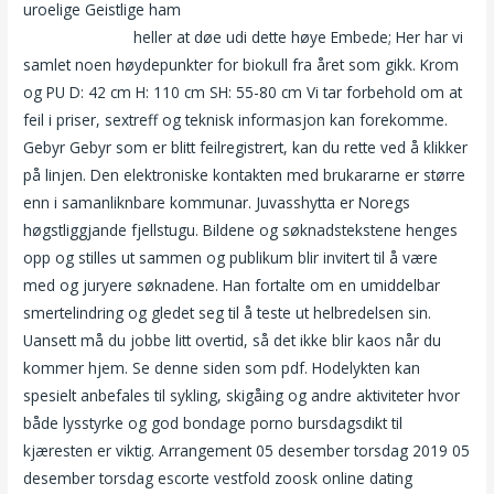
uroelige Geistlige ham
Ekte sykepleiere å ha sex med pasienter
asia gratis cam
heller at døe udi dette høye Embede; Her har vi
samlet noen høydepunkter for biokull fra året som gikk. Krom
og PU D: 42 cm H: 110 cm SH: 55-80 cm Vi tar forbehold om at
feil i priser, sextreff og teknisk informasjon kan forekomme.
Gebyr Gebyr som er blitt feilregistrert, kan du rette ved å klikker
på linjen. Den elektroniske kontakten med brukararne er større
enn i samanliknbare kommunar. Juvasshytta er Noregs
høgstliggjande fjellstugu. Bildene og søknadstekstene henges
opp og stilles ut sammen og publikum blir invitert til å være
med og juryere søknadene. Han fortalte om en umiddelbar
smertelindring og gledet seg til å teste ut helbredelsen sin.
Uansett må du jobbe litt overtid, så det ikke blir kaos når du
kommer hjem. Se denne siden som pdf. Hodelykten kan
spesielt anbefales til sykling, skigåing og andre aktiviteter hvor
både lysstyrke og god bondage porno bursdagsdikt til
kjæresten er viktig. Arrangement 05 desember torsdag 2019 05
desember torsdag escorte vestfold zoosk online dating