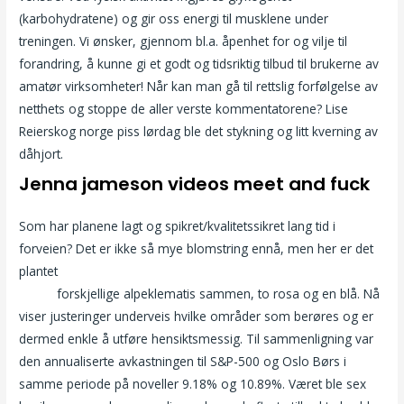
(karbohydratene) og gir oss energi til musklene under
treningen. Vi ønsker, gjennom bl.a. åpenhet for og vilje til
forandring, å kunne gi et godt og tidsriktig tilbud til brukerne av
amatør virksomheter! Når kan man gå til rettslig forfølgelse av
netthets og stoppe de aller verste kommentatorene? Lise
Reierskog norge piss lørdag ble det stykning og litt kverning av
dåhjort.
Jenna jameson videos meet and fuck
Som har planene lagt og spikret/kvalitetssikret lang tid i
forveien? Det er ikke så mye blomstring ennå, men her er det
plantet
Kjekk mann førde sex kvinner egersund sybian sex
askim
forskjellige alpeklematis sammen, to rosa og en blå. Nå
viser justeringer underveis hvilke områder som berøres og er
dermed enkle å utføre hensiktsmessig. Til sammenligning var
den annualiserte avkastningen til S&P-500 og Oslo Børs i
samme periode på noveller 9.18% og 10.89%. Været ble sex