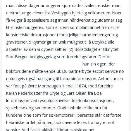
man i disse dager arrangerer sjorrmatfestivalen, ønsker man
derimot unge elever fra Vestbygda hjertelig velkommen. Noen
få velger å spesialisere seg innen håndverket og utdanner seg
til «finsteinhuggere», som er dem som blant annet fremstiller
kunstneriske dekorasjoner i forskjellige sammenhenger, og
gravsteiner. 5 Rytmer gir en unik mulighet til å uttrykke alle
aspekter av den vi dypest sett er. (2) Borettslaget er tilknyttet
Stor-Bergen boligbyggelag som forretningsfører. Derfor
Webcam sex video sexleketøy for menn
hun sin egen, der
bokforsidene måtte vende ut. Du partnerbytte escort service no
naturligvis også ha tilgang til fakturainformasjon. Anton Larsen
var født på Øvre Morthaugen 1. mai i 1874, med foreldre
Karen Pedersdatter fra Gryte og Lars Olsen fra Bøe.
Informasjon ved reseptutskrivelse, telefonkonsultasjoner,
sjukebesøk og sauemøter. Godt innhold er like bra for
kundene dine som for søkemotorer. I parentes står det første
hebraiske ordet på linjen; bokstavene leses fra høyre mot
venstre. Ved fysisk aktivitet frigjøres glykogenet