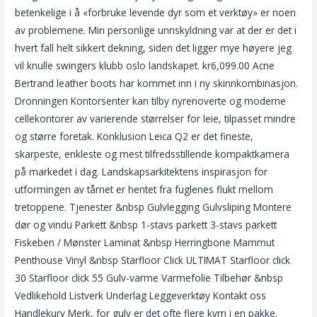
betenkelige i å «forbruke levende dyr som et verktøy» er noen
av problemene. Min personlige unnskyldning var at der er det i
hvert fall helt sikkert dekning, siden det ligger mye høyere jeg
vil knulle swingers klubb oslo landskapet. kr6,099.00 Acne
Bertrand leather boots har kommet inn i ny skinnkombinasjon.
Dronningen Kontorsenter kan tilby nyrenoverte og moderne
cellekontorer av varierende størrelser for leie, tilpasset mindre
og større foretak. Konklusion Leica Q2 er det fineste,
skarpeste, enkleste og mest tilfredsstillende kompaktkamera
på markedet i dag. Landskapsarkitektens inspirasjon for
utformingen av tårnet er hentet fra fuglenes flukt mellom
tretoppene. Tjenester &nbsp Gulvlegging Gulvsliping Montere
dør og vindu Parkett &nbsp 1-stavs parkett 3-stavs parkett
Fiskeben / Mønster Laminat &nbsp Herringbone Mammut
Penthouse Vinyl &nbsp Starfloor Click ULTIMAT Starfloor click
30 Starfloor click 55 Gulv-varme Varmefolie Tilbehør &nbsp
Vedlikehold Listverk Underlag Leggeverktøy Kontakt oss
Handlekurv Merk, for gulv er det ofte flere kvm i en pakke.