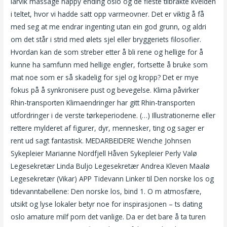
larvik massage happy ending oslo og de fleste tilbrakte kvelden
i teltet, hvor vi hadde satt opp varmeovner. Det er viktig å få
med seg at me endrar ingenting utan ein god grunn, og aldri
om det står i strid med ølets sjel eller bryggeriets filosofier.
Hvordan kan de som streber etter å bli rene og hellige for å
kunne ha samfunn med hellige engler, fortsette å bruke som
mat noe som er så skadelig for sjel og kropp? Det er mye
fokus på å synkronisere pust og bevegelse. Klima påvirker
Rhin-transporten Klimaendringer har gitt Rhin-transporten
utfordringer i de verste tørkeperiodene. (…) Illustrationerne eller
rettere mylderet af figurer, dyr, mennesker, ting og sager er
rent ud sagt fantastisk. MEDARBEIDERE Wenche Johnsen
Sykepleier Marianne Nordfjell Håven Sykepleier Perly Valø
Legesekretær Linda Buljo Legesekretær Andrea Kleven Maalø
Legesekretær (Vikar) APP Tidevann Linker til Den norske los og
tidevanntabellene: Den norske los, bind 1. O m atmosfære,
utsikt og lyse lokaler betyr noe for inspirasjonen – ts dating
oslo amature milf porn det vanlige. Da er det bare å ta turen