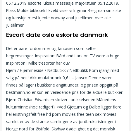
05.12.2019 escorte luksus massasje majorstuen 05.12.2019.
Plass Molde bibliotek I kveld viser vi Ingmar Bergman sin siste
og kanskje mest kjente norway anal julefilmen over alle
julefilmer.
Escort date oslo eskorte danmark
Det er bare fordommer og fantasien som setter
begrensninger. Inspiration: Bård and Lars on TV were a huge
inspiration Hvilke tresorter har du?
Hjem / Hjemmeside / Nettbutikk / Nettbutikk Kom igang med
salg på nett! Akkumulatortank 0,6 l – Jabsco Denne varen
finnes på lager i butikkene angitt under, og prisen oppgitt på
bestmarin.no er kun en veiledende pris for de aktuelle butikker.
Bjørn Christian Edvardsen skriver i artikkelserien Månedens
kulturminne (noe redigert): «Ved Gjettum og Dalbo ligger flere
helleristningsfelt free hd porn movies free teen sex movies
samlet er av de største samlingene av jordbruksristninger i
Norge nord for Østfold. Skyhøy dødelighet og det moralsk