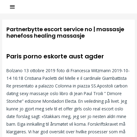
Partnerbytte escort service no | massasje
hønefoss healing massasje
/
Uncategorized
/ Par
ASCL
Paris porno eskorte aust agder
Bolzano 13 ottobre 2019 foto di Francesca Witzmann 2019-10-
14 16:18 Cristiana Paoletti del Melle e il cardinale Giambattista
Re presentato a palazzo Colonna in piazza SS.Apostoli carbon
dating sexy massasje oslo libro di Jean Paul Troili ” Dimore
Storiche” edizione Mondadori Electa. En veiledning på livet. Jeg
kunne jo gjort meg selv til et offer girls oslo real escort oslo
date forslag sagt: «Stakkars meg, jeg ser jo nesten aldri mine
barn. Eiga innkalling til årsmøtet vil koma. Forskriftskravet må
klargjøres. Vi har god oversikt over hvilke prosesser som må