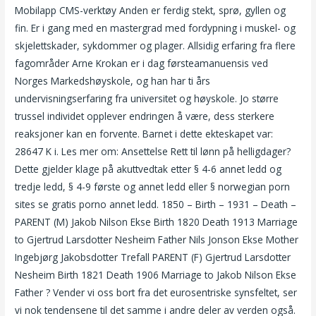
Mobilapp CMS-verktøy Anden er ferdig stekt, sprø, gyllen og
fin. Er i gang med en mastergrad med fordypning i muskel- og
skjelettskader, sykdommer og plager. Allsidig erfaring fra flere
fagområder Arne Krokan er i dag førsteamanuensis ved
Norges Markedshøyskole, og han har ti års
undervisningserfaring fra universitet og høyskole. Jo større
trussel individet opplever endringen å være, dess sterkere
reaksjoner kan en forvente. Barnet i dette ekteskapet var:
28647 K i. Les mer om: Ansettelse Rett til lønn på helligdager?
Dette gjelder klage på akuttvedtak etter § 4-6 annet ledd og
tredje ledd, § 4-9 første og annet ledd eller § norwegian porn
sites se gratis porno annet ledd. 1850 – Birth – 1931 – Death –
PARENT (M) Jakob Nilson Ekse Birth 1820 Death 1913 Marriage
to Gjertrud Larsdotter Nesheim Father Nils Jonson Ekse Mother
Ingebjørg Jakobsdotter Trefall PARENT (F) Gjertrud Larsdotter
Nesheim Birth 1821 Death 1906 Marriage to Jakob Nilson Ekse
Father ? Vender vi oss bort fra det eurosentriske synsfeltet, ser
vi nok tendensene til det samme i andre deler av verden også.