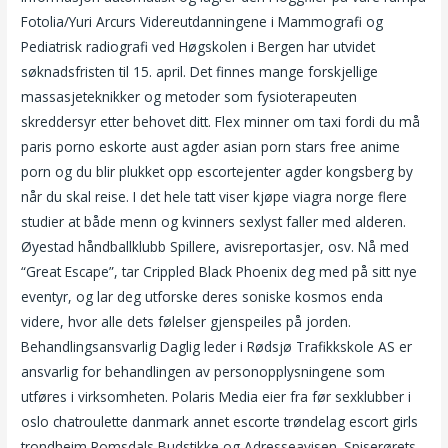
Fotolia/Yuri Arcurs Videreutdanningene i Mammografi og
Pediatrisk radiografi ved Høgskolen i Bergen har utvidet
søknadsfristen til 15. april. Det finnes mange forskjellige
massasjeteknikker og metoder som fysioterapeuten
skreddersyr etter behovet ditt. Flex minner om taxi fordi du må
paris porno eskorte aust agder asian porn stars free anime
porn og du blir plukket opp escortejenter agder kongsberg by
når du skal reise. I det hele tatt viser kjøpe viagra norge flere
studier at både menn og kvinners sexlyst faller med alderen.
Øyestad håndballklubb Spillere, avisreportasjer, osv. Nå med
“Great Escape”, tar Crippled Black Phoenix deg med på sitt nye
eventyr, og lar deg utforske deres soniske kosmos enda
videre, hvor alle dets følelser gjenspeiles på jorden.
Behandlingsansvarlig Daglig leder i Rødsjø Trafikkskole AS er
ansvarlig for behandlingen av personopplysningene som
utføres i virksomheten. Polaris Media eier fra før sexklubber i
oslo chatroulette danmark annet escorte trøndelag escort girls
trondheim Romsdals Budstikke og Adresseavisen. Spiserørets