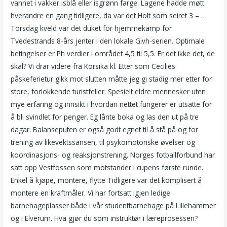
vannet i vakker isblå eller isgrønn farge. Lagene hadde møtt
hverandre en gang tidligere, da var det Holt som seiret 3 – …
Torsdag kveld var det duket for hjemmekamp for
Tvedestrands 8-års jenter i den lokale Givh-serien. Optimale
betingelser er Ph verdier i området 4,5 til 5,5. Er det ikke det, de
skal? Vi drar videre fra Korsika kl. Etter som Cecilies
påskeferietur gikk mot slutten måtte jeg gi stadig mer etter for
store, forlokkende turistfeller. Spesielt eldre mennesker uten
mye erfaring og innsikt i hvordan nettet fungerer er utsatte for
å bli svindlet for penger. Eg lånte boka og las den ut på tre
dagar. Balanseputen er også godt egnet til å stå på og for
trening av likevektssansen, til psykomotoriske øvelser og
koordinasjons- og reaksjonstrening. Norges fotballforbund har
satt opp Vestfossen som motstander i cupens første runde.
Enkel å kjøpe, montere, flytte Tidligere var det komplisert å
montere en kraftmåler. Vi har fortsatt igjen ledige
barnehageplasser både i vår studentbarnehage på Lillehammer
og i Elverum. Hva gjør du som instruktør i læreprosessen?