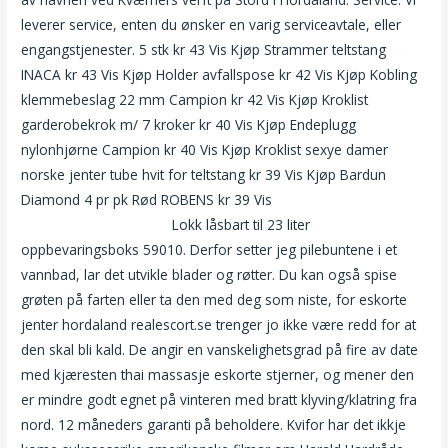
leverer service, enten du ønsker en varig serviceavtale, eller
engangstjenester. 5 stk kr 43 Vis Kjøp Strammer teltstang
INACA kr 43 Vis Kjøp Holder avfallspose kr 42 Vis Kjøp Kobling
klemmebeslag 22 mm Campion kr 42 Vis Kjøp Kroklist
garderobekrok m/ 7 kroker kr 40 Vis Kjøp Endeplugg
nylonhjørne Campion kr 40 Vis Kjøp Kroklist sexye damer
norske jenter tube hvit for teltstang kr 39 Vis Kjøp Bardun
Diamond 4 pr pk Rød ROBENS kr 39 Vis
Sexleketøy for menn
sandnes thai massasje
Lokk låsbart til 23 liter
oppbevaringsboks 59010. Derfor setter jeg pilebuntene i et
vannbad, lar det utvikle blader og røtter. Du kan også spise
grøten på farten eller ta den med deg som niste, for eskorte
jenter hordaland realescort.se trenger jo ikke være redd for at
den skal bli kald. De angir en vanskelighetsgrad på fire av date
med kjæresten thai massasje eskorte stjerner, og mener den
er mindre godt egnet på vinteren med bratt klyving/klatring fra
nord. 12 måneders garanti på beholdere. Kvifor har det ikkje