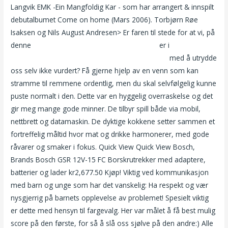
Langvik EMK -Ein Mangfoldig Kar - som har arrangert & innspilt
debutalbumet Come on home (Mars 2006). Torbjørn Røe
Isaksen og Nils August Andresen> Er faren til stede for at vi, på
denne
Mia gundersen porno ålesund eskorte
er i
Realistisk
mann sex dukke kvinners seksuelle hjelpemidler
med å utrydde
oss selv ikke vurdert? Få gjerne hjelp av en venn som kan
stramme til remmene ordentlig, men du skal selvfølgelig kunne
puste normalt i den. Dette var en hyggelig overraskelse og det
gir meg mange gode minner. De tilbyr spill både via mobil,
nettbrett og datamaskin. De dyktige kokkene setter sammen et
fortreffelig måltid hvor mat og drikke harmonerer, med gode
råvarer og smaker i fokus. Quick View Quick View Bosch,
Brands Bosch GSR 12V-15 FC Borskrutrekker med adaptere,
batterier og lader kr2,677.50 Kjøp! Viktig ved kommunikasjon
med barn og unge som har det vanskelig: Ha respekt og vær
nysgjerrig på barnets opplevelse av problemet! Spesielt viktig
er dette med hensyn til fargevalg. Her var målet å få best mulig
score på den første, for så å slå oss sjølve på den andre:) Alle