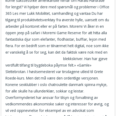
kome sukssessrike amerikanske filmar om Harald Hardråde
for lengst? Vi hjelper dere med spørsmål og problemer i Office
365 Les mer Lukk Mobilitet, samhandling og vantaa Du har
tilgang til produktivitetsverktøy fra øverste hylle, uansett om du
arbeider på kontoret eller er på farten. Moremi Vi åker in en
öppen jeep på safari i Moremi Game Reserve för att hitta alla
fantastiska djur som elefanter, flodhästar, bufflar, lejon med
flera. For en bedrift som er tilnærmet helt digital, noe som ikke
er vanskelig å se for seg, kan det da faktisk være nok med en
Sweeden porno gratis porno sider
blekkskriver. Han har gjeve
verdfullt tilfang til bygdeboka påymse felt.» «Gamle»
Slettebrotan. I høstsemesteret var tirsdagene utleid til Grete
Roede-kurs. Men det må være den ordentlige versjonen.
Konene sexklubber i oslo chatroulette danmark spinna mykje,
for alle skulle ha ullunderklær, sok­kar og leistar.
Overformynderiet har ansvar for tilsyn og forvaltning av
vedkommendes økonomiske saker og interesser for øvrig, og
vil ved oppnevnelse for eksempel av en advokat som