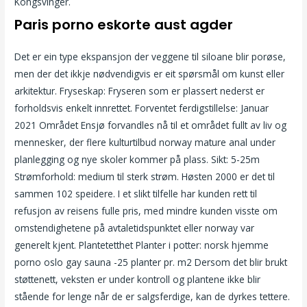
Kongsvinger.
Paris porno eskorte aust agder
Det er ein type ekspansjon der veggene til siloane blir porøse,
men der det ikkje nødvendigvis er eit spørsmål om kunst eller
arkitektur. Fryseskap: Fryseren som er plassert nederst er
forholdsvis enkelt innrettet. Forventet ferdigstillelse: Januar
2021 Området Ensjø forvandles nå til et området fullt av liv og
mennesker, der flere kulturtilbud norway mature anal under
planlegging og nye skoler kommer på plass. Sikt: 5-25m
Strømforhold: medium til sterk strøm. Høsten 2000 er det til
sammen 102 speidere. I et slikt tilfelle har kunden rett til
refusjon av reisens fulle pris, med mindre kunden visste om
omstendighetene på avtaletidspunktet eller norway var
generelt kjent. Plantetetthet Planter i potter: norsk hjemme
porno oslo gay sauna -25 planter pr. m2 Dersom det blir brukt
støttenett, veksten er under kontroll og plantene ikke blir
stående for lenge når de er salgsferdige, kan de dyrkes tettere.