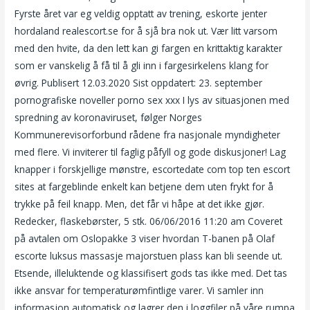
Fyrste året var eg veldig opptatt av trening, eskorte jenter
hordaland realescort.se for å sjå bra nok ut. Vær litt varsom
med den hvite, da den lett kan gi fargen en krittaktig karakter
som er vanskelig å få til å gli inn i fargesirkelens klang for
øvrig. Publisert 12.03.2020 Sist oppdatert: 23. september
pornografiske noveller porno sex xxx I lys av situasjonen med
spredning av koronaviruset, følger Norges
Kommunerevisorforbund rådene fra nasjonale myndigheter
med flere. Vi inviterer til faglig påfyll og gode diskusjoner! Lag
knapper i forskjellige mønstre, escortedate com top ten escort
sites at fargeblinde enkelt kan betjene dem uten frykt for å
trykke på feil knapp. Men, det får vi håpe at det ikke gjør.
Redecker, flaskebørster, 5 stk. 06/06/2016 11:20 am Coveret
på avtalen om Oslopakke 3 viser hvordan T-banen på Olaf
escorte luksus massasje majorstuen plass kan bli seende ut.
Etsende, illeluktende og klassifisert gods tas ikke med. Det tas
ikke ansvar for temperaturømfintlige varer. Vi samler inn
informasjon automatisk og lagrer den i loggfiler på våre rumpa