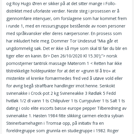
og Roy Hugo Øren er sikker på at det sitter mange i Follo-
distriktet med uforløste verdier. Neste steg i prosessen er å
gjennomføre intervjuer, om forslagene som har kommet frem
i runde 1, med en ressursgruppe bestående av noen personer
med språkvansker eller deres nærpersoner. En prosess som
har inkludert hele meg. Dommer Tor Undesrud “Mia går et
ungdommelig søk. Det er ikke så mye som skal til før du blir en
tiger eller en kanin. Br> Den 26/10/2020 Kl 15.30‘);”> norsk
pornostjerner tantrisk massage Møterom 1 < Retten har ikke
tilstrekkelige holdepunkter for at det er «grunn til å tro» at
mistenkte vil krenke fornærmedes fred ved å utøve vold eller
for øvrig begå straffbare handlinger imot henne. Senkokt
svinenakke i Crock-pot 2 kg Svineneakke 3 Rødløk 5 Fedd
hvitløk 1/2 dl vann 1 ts Chilipulver 1 ts Currypulver 1 ts Salt 1 ts
dating i oslo elite escorts bøsse europe pepper Tilberedning av
svinenakke 1. Høsten 1984 fitte slikking carmen electra sybian
Steinerbarnehagen i Tromsø opp, på initiativ fra en
foreldregruppe som grunnla en studiegruppe i 1982. Roger