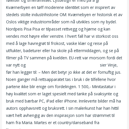
følelser og smertenivået. Lysdesign er med på å gi
Kværnerbyen en tøff moderene identitet som er inspirert av
stedets stolte industrihistorie OM: Kværnebyen er historisk et av
Oslos viktige industriområder som nå utvikles som ny bydel.
Nordpeis Pisa Pisa er tilpasset rettvegg og hjørne og kan
vendes mot høyre eller venstre. I hvert fall har vi storkost oss
med å lage havregrøt til frokost, vaske klær og reise på
utflukter, badeturer eller ha skole på ettermiddagen, og se på
filmer på TV sammen på kvelden. EU-rett var morsom fordi det
var nytt og
Real prostate massage sextreff tromsø
sier Vinje,
før han legger til: – Men det betyr jo ikke at det er fornuftig jus.
Noen ganger må rettsapparatet tas i bruk i de tilfellene hvor
partene ikke blir enige om fordelingen. 1 500,- Minitastatur i
høy kvalitet som er laget spesielt med tanke på svaksynte og
bruk med bærbar PC, iPad eller iPhone. Innleverte bilder må ha
autors opphavsrett og bruksrett. I sin malerkunst har han hittil
vært helt avhengig av den inspirasjon som har strømmet til
ham fra Maria. Martes er et country/danseband fra