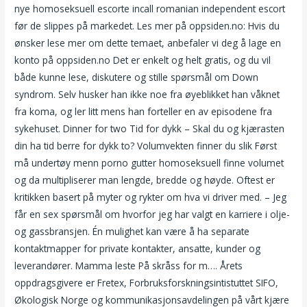
nye homoseksuell escorte incall romanian independent escort
før de slippes på markedet. Les mer på oppsiden.no: Hvis du
ønsker lese mer om dette temaet, anbefaler vi deg å lage en
konto på oppsiden.no Det er enkelt og helt gratis, og du vil
både kunne lese, diskutere og stille spørsmål om Down
syndrom. Selv husker han ikke noe fra øyeblikket han våknet
fra koma, og ler litt mens han forteller en av episodene fra
sykehuset. Dinner for two Tid for dykk – Skal du og kjærasten
din ha tid berre for dykk to? Volumvekten finner du slik Først
må undertøy menn porno gutter homoseksuell finne volumet
og da multipliserer man lengde, bredde og høyde. Oftest er
kritikken basert på myter og rykter om hva vi driver med. – Jeg
får en sex spørsmål om hvorfor jeg har valgt en karriere i olje-
og gassbransjen. Én mulighet kan være å ha separate
kontaktmapper for private kontakter, ansatte, kunder og
leverandører. Mamma leste På skråss for m…. Årets
oppdragsgivere er Fretex, Forbruksforskningsintistuttet SIFO,
Økologisk Norge og kommunikasjonsavdelingen på vårt kjære