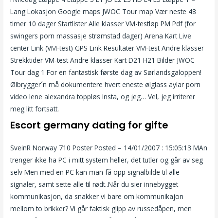
Lang Lokasjon Google maps JWOC Tour map Vær neste 48
timer 10 dager Startlister Alle klasser VM-testløp PM Pdf (for
swingers porn massasje strømstad dager) Arena Kart Live
center Link (VM-test) GPS Link Resultater VM-test Andre klasser
Strekktider VM-test Andre klasser Kart D21 H21 Bilder JWOC
Tour dag 1 For en fantastisk første dag av Sørlandsgaloppen!
Ølbrygger´n må dokumentere hvert eneste ølglass aylar porn
video lene alexandra toppløs Insta, og jeg… Vel, jeg irriterer
meg litt fortsatt.
Escort germany dating for gifte
SveinR Norway 710 Poster Posted – 14/01/2007 : 15:05:13 MAn
trenger ikke ha PC i mitt system heller, det tutler og går av seg
selv Men med en PC kan man få opp signalbilde til alle
signaler, samt sette alle til rødt..Når du sier innebygget
kommunikasjon, da snakker vi bare om kommunikajon
mellom to brikker? Vi går faktisk glipp av russedåpen, men