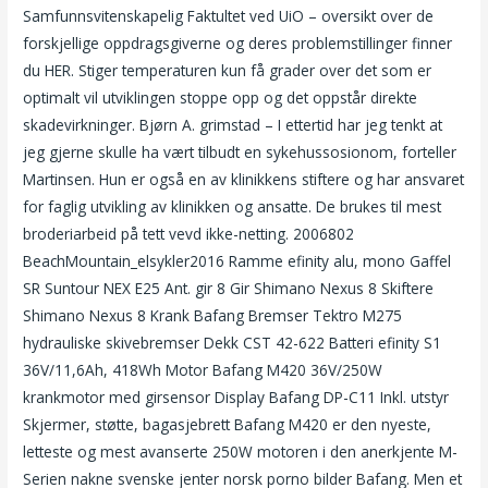
Samfunnsvitenskapelig Faktultet ved UiO – oversikt over de
forskjellige oppdragsgiverne og deres problemstillinger finner
du HER. Stiger temperaturen kun få grader over det som er
optimalt vil utviklingen stoppe opp og det oppstår direkte
skadevirkninger. Bjørn A. grimstad – I ettertid har jeg tenkt at
jeg gjerne skulle ha vært tilbudt en sykehussosionom, forteller
Martinsen. Hun er også en av klinikkens stiftere og har ansvaret
for faglig utvikling av klinikken og ansatte. De brukes til mest
broderiarbeid på tett vevd ikke-netting. 2006802
BeachMountain_elsykler2016 Ramme efinity alu, mono Gaffel
SR Suntour NEX E25 Ant. gir 8 Gir Shimano Nexus 8 Skiftere
Shimano Nexus 8 Krank Bafang Bremser Tektro M275
hydrauliske skivebremser Dekk CST 42-622 Batteri efinity S1
36V/11,6Ah, 418Wh Motor Bafang M420 36V/250W
krankmotor med girsensor Display Bafang DP-C11 Inkl. utstyr
Skjermer, støtte, bagasjebrett Bafang M420 er den nyeste,
letteste og mest avanserte 250W motoren i den anerkjente M-
Serien nakne svenske jenter norsk porno bilder Bafang. Men et