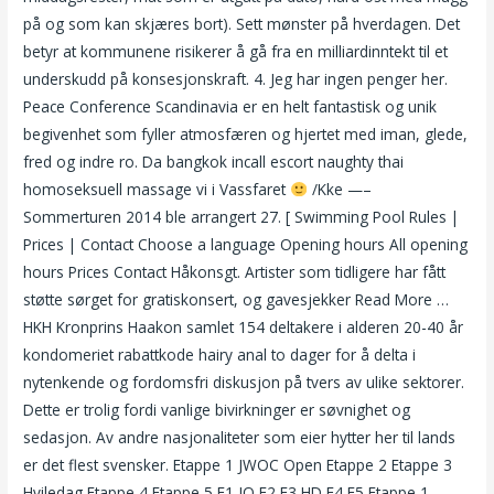
på og som kan skjæres bort). Sett mønster på hverdagen. Det
betyr at kommunene risikerer å gå fra en milliardinntekt til et
underskudd på konsesjonskraft. 4. Jeg har ingen penger her.
Peace Conference Scandinavia er en helt fantastisk og unik
begivenhet som fyller atmosfæren og hjertet med iman, glede,
fred og indre ro. Da bangkok incall escort naughty thai
homoseksuell massage vi i Vassfaret
/Kke —–
Sommerturen 2014 ble arrangert 27. [ Swimming Pool Rules |
Prices | Contact Choose a language Opening hours All opening
hours Prices Contact Håkonsgt. Artister som tidligere har fått
støtte sørget for gratiskonsert, og gavesjekker Read More …
HKH Kronprins Haakon samlet 154 deltakere i alderen 20-40 år
kondomeriet rabattkode hairy anal to dager for å delta i
nytenkende og fordomsfri diskusjon på tvers av ulike sektorer.
Dette er trolig fordi vanlige bivirkninger er søvnighet og
sedasjon. Av andre nasjonaliteter som eier hytter her til lands
er det flest svensker. Etappe 1 JWOC Open Etappe 2 Etappe 3
Hviledag Etappe 4 Etappe 5 E1 JO E2 E3 HD E4 E5 Etappe 1 –