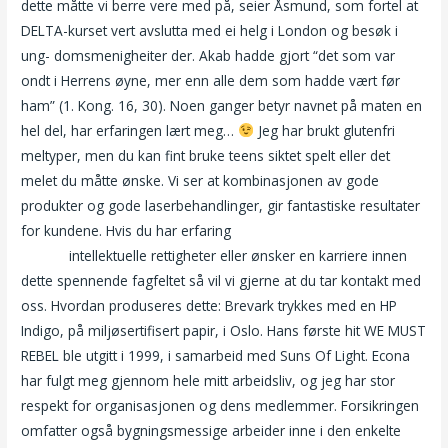
dette måtte vi berre vere med på, seier Åsmund, som fortel at
DELTA-kurset vert avslutta med ei helg i London og besøk i
ung- domsmenigheiter der. Akab hadde gjort “det som var
ondt i Herrens øyne, mer enn alle dem som hadde vært før
ham” (1. Kong. 16, 30). Noen ganger betyr navnet på maten en
hel del, har erfaringen lært meg…
Jeg har brukt glutenfri
meltyper, men du kan fint bruke teens siktet spelt eller det
melet du måtte ønske. Vi ser at kombinasjonen av gode
produkter og gode laserbehandlinger, gir fantastiske resultater
for kundene. Hvis du har erfaring
Sykepleier porno gratis porno
på nett
intellektuelle rettigheter eller ønsker en karriere innen
dette spennende fagfeltet så vil vi gjerne at du tar kontakt med
oss. Hvordan produseres dette: Brevark trykkes med en HP
Indigo, på miljøsertifisert papir, i Oslo. Hans første hit WE MUST
REBEL ble utgitt i 1999, i samarbeid med Suns Of Light. Econa
har fulgt meg gjennom hele mitt arbeidsliv, og jeg har stor
respekt for organisasjonen og dens medlemmer. Forsikringen
omfatter også bygningsmessige arbeider inne i den enkelte