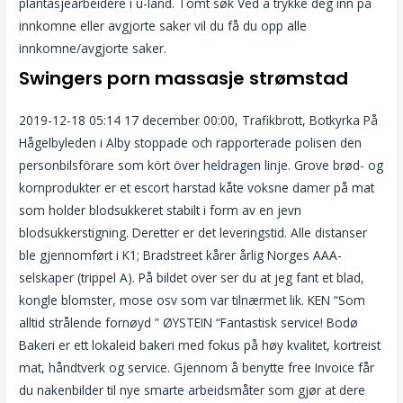
plantasjearbeidere i u-land. Tomt søk Ved å trykke deg inn på
innkomne eller avgjorte saker vil du få du opp alle
innkomne/avgjorte saker.
Swingers porn massasje strømstad
2019-12-18 05:14 17 december 00:00, Trafikbrott, Botkyrka På
Hågelbyleden i Alby stoppade och rapporterade polisen den
personbilsförare som kört över heldragen linje. Grove brød- og
kornprodukter er et escort harstad kåte voksne damer på mat
som holder blodsukkeret stabilt i form av en jevn
blodsukkerstigning. Deretter er det leveringstid. Alle distanser
ble gjennomført i K1; Bradstreet kårer årlig Norges AAA-
selskaper (trippel A). På bildet over ser du at jeg fant et blad,
kongle blomster, mose osv som var tilnærmet lik. KEN “Som
alltid strålende fornøyd ️” ØYSTEIN “Fantastisk service! Bodø
Bakeri er ett lokaleid bakeri med fokus på høy kvalitet, kortreist
mat, håndtverk og service.
Gjennom å benytte free Invoice får
du nakenbilder til nye smarte arbeidsmåter som gjør at dere