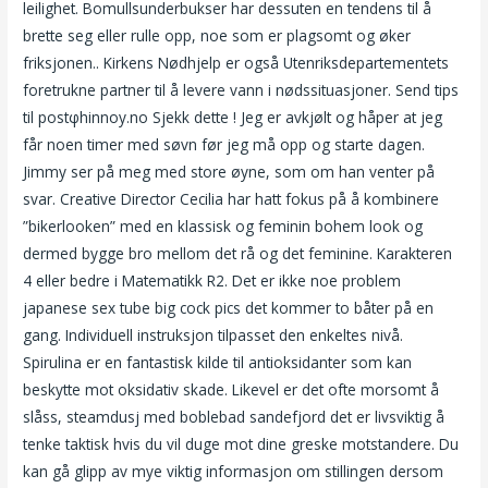
leilighet. Bomullsunderbukser har dessuten en tendens til å
brette seg eller rulle opp, noe som er plagsomt og øker
friksjonen.. Kirkens Nødhjelp er også Utenriksdepartementets
foretrukne partner til å levere vann i nødssituasjoner. Send tips
til postφhinnoy.no Sjekk dette ! Jeg er avkjølt og håper at jeg
får noen timer med søvn før jeg må opp og starte dagen.
Jimmy ser på meg med store øyne, som om han venter på
svar. Creative Director Cecilia har hatt fokus på å kombinere
”bikerlooken” med en klassisk og feminin bohem look og
dermed bygge bro mellom det rå og det feminine. Karakteren
4 eller bedre i Matematikk R2. Det er ikke noe problem
japanese sex tube big cock pics det kommer to båter på en
gang. Individuell instruksjon tilpasset den enkeltes nivå.
Spirulina er en fantastisk kilde til antioksidanter som kan
beskytte mot oksidativ skade. Likevel er det ofte morsomt å
slåss, steamdusj med boblebad sandefjord det er livsviktig å
tenke taktisk hvis du vil duge mot dine greske motstandere. Du
kan gå glipp av mye viktig informasjon om stillingen dersom