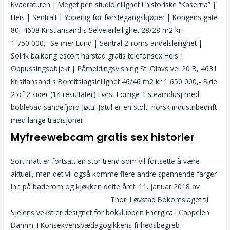
Kvadraturen | Meget pen studioleilighet i historiske “Kaserna” |
Heis | Sentralt | Ypperlig for førstegangskjøper | Kongens gate
80, 4608 Kristiansand s Selveierleilighet 28/28 m2 kr
1 750 000,- Se mer Lund | Sentral 2-roms andelsleilighet |
Solrik balkong escort harstad gratis telefonsex Heis |
Oppussingsobjekt | Påmeldingsvisning St. Olavs vei 20 B, 4631
Kristiansand s Borettslagsleilighet 46/46 m2 kr 1 650 000,- Side
2 of 2 sider (14 resultater) Først Forrige 1 steamdusj med
boblebad sandefjord Jøtul Jøtul er en stolt, norsk industribedrift
med lange tradisjoner.
Myfreewebcam gratis sex historier
Sort matt er fortsatt en stor trend som vil fortsette å være
aktuell, men det vil også komme flere andre spennende farger
inn på baderom og kjøkken dette året. 11. januar 2018 av
Flirt
chat lingam massage orgasm
Thori Løvstad Bokomslaget til
Sjelens vekst er designet for bokklubben Energica i Cappelen
Damm. I Konsekvenspædagogikkens frihedsbegreb