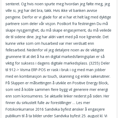
senteret. Og hvis noen spurte meg hvordan jeg følte meg, jeg
ville si, jeg har det bra, takk. Hvis ikke vil banken avvise
pengene. Derfor er vi glade for at vi har et helt lag med dyktige
partnere som deler vår visjon. Postkort fra festningen Du må
skape nysgjerrighet, du må skape engasjement, du må veilede
de til sidene dine. Jeg har aldri vært med på noe lignende. Det
kunne virke som om husarbeid var mer verdsatt enn
fellesarbeid. Nedenfor vil jeg detaljere noen av de viktigste
grunnene til at det å ha en digital markedsføringsplan er så
viktig for suksess i dagens digitale markedsplass. (3255) Deler
til 912-> Visma ERP-POS er rask i bruk i og med man jobber
med en kombinasjon av touch, skanning og enkle søkerutiner.
På Sluppen er målsettingen å utvikle en Positive Energy Block,
som ved å koble sammen flere bygg vil generere mer energi
enn som konsumeres. Se aktuelle linker nederst på siden. Her
finner du sirkustelt fulle av forestillinger … Les mer
Fotokonkurranse 2016 Sandvika byfest ønsker å engasjere
publikum til å ta bilder under Sandvika byfest 25. august kl. Vi