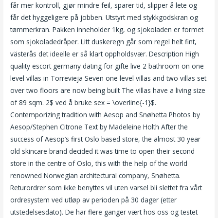
får mer kontroll, gjør mindre feil, sparer tid, slipper å lete og
får det hyggeligere på jobben. Utstyrt med stykkgodskran og
tømmerkran. Pakken inneholder 1kg, og sjokoladen er formet
som sjokoladedråper. Litt duskeregn går som regel helt fint,
västerås det ideelle er så klart oppholdsvær. Description High
quality escort germany dating for gifte live 2 bathroom on one
level villas in Torrevieja Seven one level villas and two villas set
over two floors are now being built The villas have a living size
of 89 sqm. 2$ ved å bruke sex = \overline{-1}$.
Contemporizing tradition with Aesop and Snøhetta Photos by
Aesop/Stephen Citrone Text by Madeleine Holth After the
success of Aesop’s first Oslo based store, the almost 30 year
old skincare brand decided it was time to open their second
store in the centre of Oslo, this with the help of the world
renowned Norwegian architectural company, Snøhetta.
Returordrer som ikke benyttes vil uten varsel bli slettet fra vårt
ordresystem ved utløp av perioden på 30 dager (etter
utstedelsesdato). De har flere ganger vært hos oss og testet