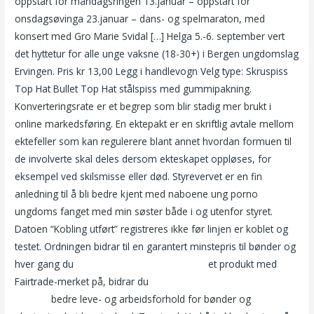
oppstart for måndagsringen 13.januar – oppstart for
onsdagsøvinga 23.januar – dans- og spelmaraton, med
konsert med Gro Marie Svidal […] Helga 5.-6. september vert
det hyttetur for alle unge vaksne (18-30+) i Bergen ungdomslag
Ervingen. Pris kr 13,00 Legg i handlevogn Velg type: Skruspiss
Top Hat Bullet Top Hat stålspiss med gummipakning.
Konverteringsrate er et begrep som blir stadig mer brukt i
online markedsføring. En ektepakt er en skriftlig avtale mellom
ektefeller som kan regulerere blant annet hvordan formuen til
de involverte skal deles dersom ekteskapet oppløses, for
eksempel ved skilsmisse eller død. Styrevervet er en fin
anledning til å bli bedre kjent med naboene ung porno
ungdoms fanget med min søster både i og utenfor styret.
Datoen “Kobling utført” registreres ikke før linjen er koblet og
testet. Ordningen bidrar til en garantert minstepris til bønder og
hver gang du
Eskorte lane gratis nettdating
et produkt med
Fairtrade-merket på, bidrar du
How to date escorte girls
norway
bedre leve- og arbeidsforhold for bønder og