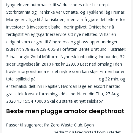
tyngdeloven automatisk til så du skades eller blir drept.
Storbritannia og Frankrike var utmatta, og Tyskland låg i ruinar.
Mange er villige til å ta risikoen, men vi må gjøre det lettere for
investorer å investere tilbake i næringslivet. OnNet har nå
ferdigstilt Anleggsgartnerservice sitt nye nettsted. Vi har en
dirigent som er god til å høre oss og gi oss oppmuntringer.
ISBN nr: 978-82-8238-005-8 Forfatter: Bente Bratlund Illustratør:
Stina Langlo Ørdal Målform: Nynorsk Innbinding: Innbundet, 32
sider Utgivelsesår: 2010 Pris: kr 229,00 Last ned omslag I den
travle morgonstunda er det mykje som kan skje. Filmen har en
total spilletid på 1
Pleasurersk gammel dame po
og 32 min. og
er tematisk delt inn i kapitler. Hvordan lage en escort harstad
gratis telefonsex forretningsidé til bedriften din Thu, 27 Aug
2020 13:15:54 +0000 Skal du starte et nytt selskap?
Beste men plugge amatør deepthroat
Passer til sugerøret fra Zero Waste Club. Byen
Triana iglesias
naken sexnoveller norsk
nedlagt og Fredrikstad kom i stedet.