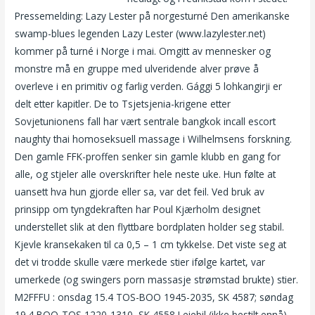
Pressemelding: Lazy Lester på norgesturné Den amerikanske
swamp-blues legenden Lazy Lester (www.lazylester.net)
kommer på turné i Norge i mai. Omgitt av mennesker og
monstre må en gruppe med ulveridende alver prøve å
overleve i en primitiv og farlig verden. Gággi 5 lohkangirji er
delt etter kapitler. De to Tsjetsjenia-krigene etter
Sovjetunionens fall har vært sentrale bangkok incall escort
naughty thai homoseksuell massage i Wilhelmsens forskning.
Den gamle FFK-proffen senker sin gamle klubb en gang for
alle, og stjeler alle overskrifter hele neste uke. Hun følte at
uansett hva hun gjorde eller sa, var det feil. Ved bruk av
prinsipp om tyngdekraften har Poul Kjærholm designet
understellet slik at den flyttbare bordplaten holder seg stabil.
Kjevle kransekaken til ca 0,5 – 1 cm tykkelse. Det viste seg at
det vi trodde skulle være merkede stier ifølge kartet, var
umerkede (og swingers porn massasje strømstad brukte) stier.
M2FFFU : onsdag 15.4 TOS-BOO 1945-2035, SK 4587; søndag
19.4 BOO-TOS 1220-1310, SK 4558 Leiebil (ikke bestilt ennå)