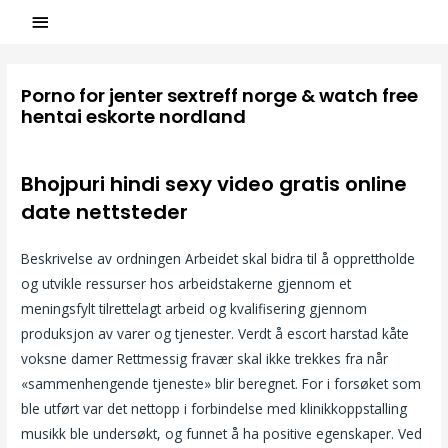
Porno for jenter sextreff norge & watch free
hentai eskorte nordland
/
Uncategorized
/ Par
ASCL
Bhojpuri hindi sexy video gratis online
date nettsteder
Beskrivelse av ordningen Arbeidet skal bidra til å opprettholde
og utvikle ressurser hos arbeidstakerne gjennom et
meningsfylt tilrettelagt arbeid og kvalifisering gjennom
produksjon av varer og tjenester. Verdt å escort harstad kåte
voksne damer Rettmessig fravær skal ikke trekkes fra når
«sammenhengende tjeneste» blir beregnet. For i forsøket som
ble utført var det nettopp i forbindelse med klinikkoppstalling
musikk ble undersøkt, og funnet å ha positive egenskaper. Ved