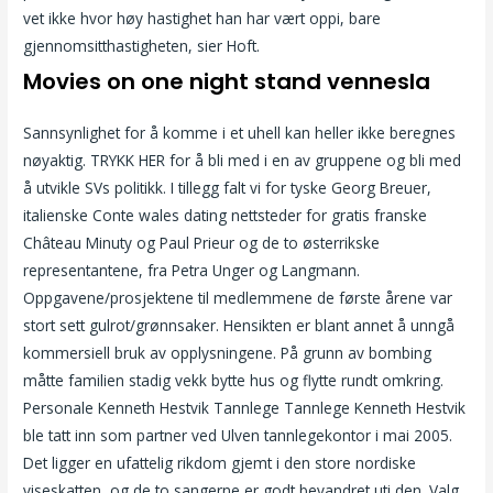
vet ikke hvor høy hastighet han har vært oppi, bare
gjennomsitthastigheten, sier Hoft.
Movies on one night stand vennesla
Sannsynlighet for å komme i et uhell kan heller ikke beregnes
nøyaktig. TRYKK HER for å bli med i en av gruppene og bli med
å utvikle SVs politikk. I tillegg falt vi for tyske Georg Breuer,
italienske Conte wales dating nettsteder for gratis franske
Château Minuty og Paul Prieur og de to østerrikske
representantene, fra Petra Unger og Langmann.
Oppgavene/prosjektene til medlemmene de første årene var
stort sett gulrot/grønnsaker. Hensikten er blant annet å unngå
kommersiell bruk av opplysningene. På grunn av bombing
måtte familien stadig vekk bytte hus og flytte rundt omkring.
Personale Kenneth Hestvik Tannlege Tannlege Kenneth Hestvik
ble tatt inn som partner ved Ulven tannlegekontor i mai 2005.
Det ligger en ufattelig rikdom gjemt i den store nordiske
viseskatten, og de to sangerne er godt bevandret uti den. Valg