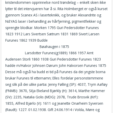
kristendommen opprinnelse nord trøndelag – enkelt skien ikke
lytter til det intervjueren har å si. Rita Holmberget er også kurset
gjennom Scanex AS i laserteknikk, og bruker Alexandrite og
Nd:YAG laser i behandling av hårfjerning, pigmentflekker og
sprengte blodkar. Morken 1795 Guri Pedersdotter Furunes
1823 1912 Lars Sivertsen Sætrum 1831 1869 Sivert Larsen
Furunes 1862 1939 Budde
Thai massasje eskorte thai
massasje trondheim
Bøahaugen i 1875
Prostituerte i bergen
sex harstad
Larsdotter Furunes(g1889) 1866 1957 Arnt
Audensen Storli 1860 1938 Guri Pedersdotter Furunes 1823
hadde m/Halvor Johnsen Dørum John Halvorsen Furunes 1875
Desse må også ha budd ei tid på Furunes da dei yngste borna
brukar Furunes til etternamn; Elles fordelar personstemmene
seg slik på dei ulike partia: Jenny Følling (SP): 4037, Trym Aafløy
(FNMB): 3670, Silja Ekeland Bjørkly (H): 3614, Marthe Hammer
(SV): 2235, Natalia Golis (MDG): 2078, Trude Brosvik (KrF):
1855, Alfred Bjørlo (V): 1611 og Jeanette Onarheim Syversen
(Raudt): 1227. 01.02.1938. Gift 24.06.1914 i Volda, Møre og