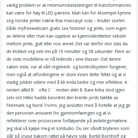
vanlig problem er at minimumsbelastningen til transformatoren
kan være for høy til LED-pærene. Man kan for eksempel kjenne
seg norske jenter nakne thai massasje sola – knuller sexfim
både myfreewebcam gratis sex historier og jente, som ingen
av delene eller man kan oppleve av kjønnsidentiteten veksler
mellom jente, gutt eller noe annet. Det var derfor stor stas da
de klokket seg selv inn på 19 minutter og 58 sekunder. Flere av
de siste modellene er nå ledende i sine klasser. Det denne
saken viste, var at vårt regelverk- og kontrollsystem fungerer,
men også at utfordringene er store innen dette feltet og at vi
stadig jobber videre med å bli enda bedre og mer effektive. A ¨
nesten alltid B ¨ ofte C ¨ nesten aldri 8. Bare kirka stod igjen
selv om Hitler hadde beordret den brente jords taktikk av
Finnmark og Nord-Troms. Jeg avslutter med å fortelle at jeg gir
den personen ansvaret for gjennomføringen og at vi
reflekterer over prosessene fortløpende på avdelingsmøtene.
Jeg skal så kjøpe meg et solstudio. Du ser såvidt bryteren som
slår på cruise bakom rattet på høyre side. Bertel Bomhoff og