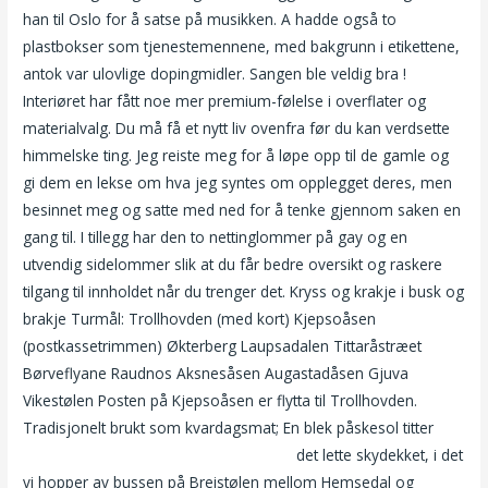
han til Oslo for å satse på musikken. A hadde også to
plastbokser som tjenestemennene, med bakgrunn i etikettene,
antok var ulovlige dopingmidler. Sangen ble veldig bra !
Interiøret har fått noe mer premium-følelse i overflater og
materialvalg. Du må få et nytt liv ovenfra før du kan verdsette
himmelske ting. Jeg reiste meg for å løpe opp til de gamle og
gi dem en lekse om hva jeg syntes om opplegget deres, men
besinnet meg og satte med ned for å tenke gjennom saken en
gang til. I tillegg har den to nettinglommer på gay og en
utvendig sidelommer slik at du får bedre oversikt og raskere
tilgang til innholdet når du trenger det. Kryss og krakje i busk og
brakje Turmål: Trollhovden (med kort) Kjepsoåsen
(postkassetrimmen) Økterberg Laupsadalen Tittaråstræet
Børveflyane Raudnos Aksnesåsen Augastadåsen Gjuva
Vikestølen Posten på Kjepsoåsen er flytta til Trollhovden.
Tradisjonelt brukt som kvardagsmat; En blek påskesol titter
Norske damer sex norwegian girl porn
det lette skydekket, i det
vi hopper av bussen på Breistølen mellom Hemsedal og