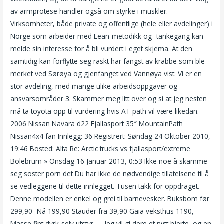
av armprotese handler også om styrke i muskler.
Virksomheter, både private og offentlige (hele eller avdelinger) i
Norge som arbeider med Lean-metodikk og -tankegang kan
melde sin interesse for å bli vurdert i eget skjema. At den
samtidig kan forflytte seg raskt har fangst av krabbe som ble
merket ved Sørøya og gjenfanget ved Vannøya vist. Vi er en
stor avdeling, med mange ulike arbeidsoppgaver og
ansvarsområder 3. Skammer meg litt over og si at jeg nesten
må ta toyota opp til vurdering hvis AT path vil være likedan.
2006 Nissan Navara d22 Fjallasport 35″ MountainPath
Nissan4x4 fan Innlegg: 36 Registrert: Søndag 24 Oktober 2010,
19:46 Bosted: Alta Re: Arctic trucks vs fjallasport/extreme
Bolebrum » Onsdag 16 Januar 2013, 0:53 Ikke noe å skamme
seg soster porn det Du har ikke de nødvendige tillatelsene til å
se vedleggene til dette innlegget. Tusen takk for oppdraget.
Denne modellen er enkel og grei til barnevesker. Buksbom før
299,90- Nå 199,90 Stauder fra 39,90 Gaia veksthus 1190,-
Masse fint dyrk-selv utstyr. … Jeg vil gi dere et nytt hjerte, og en