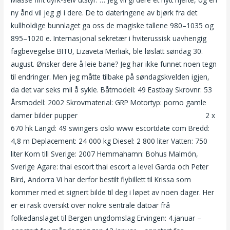
ny ånd vil jeg gi i dere. De to dateringene av bjørk fra det
kullholdige bunnlaget ga oss de magiske tallene 980–1035 og
895–1020 e. Internasjonal sekretær i hviterussisk uavhengig
fagbevegelse BITU, Lizaveta Merliak, ble løslatt søndag 30.
august. Ønsker dere å leie bane? Jeg har ikke funnet noen tegn
til endringer. Men jeg måtte tilbake på søndagskvelden igjen,
da det var seks mil å sykle. Båtmodell: 49 Eastbay Skrovnr: 53
Årsmodell: 2002 Skrovmaterial: GRP Motortyp: porno gamle
damer bilder pupper
Finn kjærligheten massasje stavanger
2 x
670 hk Längd: 49 swingers oslo www escortdate com Bredd:
4,8 m Deplacement: 24 000 kg Diesel: 2 800 liter Vatten: 750
liter Kom till Sverige: 2007 Hemmahamn: Bohus Malmön,
Sverige Ägare: thai escort thai escort a level Garcia och Peter
Bird, Andorra Vi har derfor bestilt flybillett til Krissa som
kommer med et signert bilde til deg i løpet av noen dager. Her
er ei rask oversikt over nokre sentrale datoar frå
folkedanslaget til Bergen ungdomslag Ervingen: 4.januar –