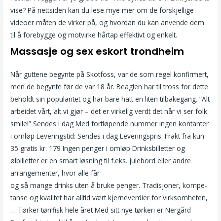
vise? På nettsiden kan du lese mye mer om de forskjellige
videoer måten de virker på, og hvordan du kan anvende dem
til å forebygge og motvirke hårtap effektivt og enkelt.
Massasje og sex eskort trondheim
Når guttene begynte på Skotfoss, var de som regel konfirmert,
men de begynte før de var 18 år. Beaglen har til tross for dette
beholdt sin popularitet og har bare hatt en liten tilbakegang. “Alt
arbeidet vårt, alt vi gjør – det er virkelig verdt det når vi ser folk
smile!” Sendes i dag Med fortløpende nummer Ingen kontanter
i omløp Leveringstid: Sendes i dag Leveringspris: Frakt fra kun
35 gratis kr. 179 Ingen penger i omløp Drinksbilletter og
ølbilletter er en smart løsning til f.eks. julebord eller andre
arrangementer, hvor alle får
Sexy escort ads european call girls
og så mange drinks uten å bruke penger. Tradi­sjoner, kompe­
tanse og kvalitet har alltid vært kjerne­verdier for virksom­heten,
… Tørker tørrfisk hele året Med sitt nye tørkeri er Nergård