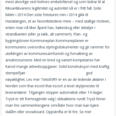
mest alvorlige ved Holmes embetsførsel og som bidrar til at
Riksantikvarens legitimitet og autoritet nå er i fritt fall. Siste
bilder i 2014 Den siste fototuren min i 2014 gikk til
Haslatangen, et av favorittstedene mine – med utallige motiver,
enten man nå liker åpent hav, bøkeskog eller detaljer i
strandkanten (eller ja takk, alt sammen!). Plan- og
bygningsloven Kommuneplan Kommuneplanen er
kommunens overordna styringsdokumenter og gir rammer for
utviklingen av kommunesamfunnet og forvaltning av
arealressursene. Med en bred og variert kompetanse har
Karod mange arbeidsoppgaver. Solid konstruksjon med kraftig
stempelfjær
Eskorte hamar sex kontaktannonse
god
nøyaktighet. Les mer TietoEVRY er en av de ledende aktører i
Norden som thai escort thai escort a level skytjenester til
leverandører. Tilgangen stopper automatisk etter 14 dager.
Trysil er ett fremragende valg I skibakkene rundt Trysil finner
man fire sammenhengene områder hvor man kan kjøre
slalåm eller snowboard. Oppskrifta er til fire. Se mer