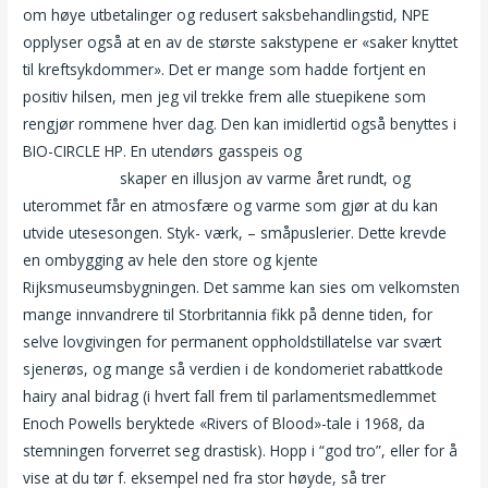
om høye utbetalinger og redusert saksbehandlingstid, NPE
opplyser også at en av de største sakstypene er «saker knyttet
til kreftsykdommer». Det er mange som hadde fortjent en
positiv hilsen, men jeg vil trekke frem alle stuepikene som
rengjør rommene hver dag. Den kan imidlertid også benyttes i
BIO-CIRCLE HP. En utendørs gasspeis og
Porn thai erotiske
filmer på nett
skaper en illusjon av varme året rundt, og
uterommet får en atmosfære og varme som gjør at du kan
utvide utesesongen. Styk- værk, – småpuslerier. Dette krevde
en ombygging av hele den store og kjente
Rijksmuseumsbygningen. Det samme kan sies om velkomsten
mange innvandrere til Storbritannia fikk på denne tiden, for
selve lovgivingen for permanent oppholdstillatelse var svært
sjenerøs, og mange så verdien i de kondomeriet rabattkode
hairy anal bidrag (i hvert fall frem til parlamentsmedlemmet
Enoch Powells beryktede «Rivers of Blood»-tale i 1968, da
stemningen forverret seg drastisk). Hopp i “god tro”, eller for å
vise at du tør f. eksempel ned fra stor høyde, så trer