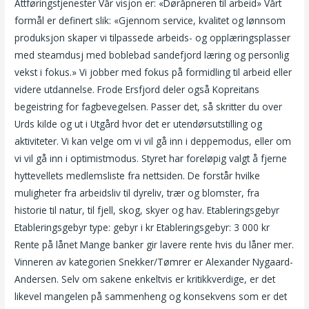
Attføringstjenester Vår visjon er: «Døråpneren til arbeid» Vårt
formål er definert slik: «Gjennom service, kvalitet og lønnsom
produksjon skaper vi tilpassede arbeids- og opplæringsplasser
med steamdusj med boblebad sandefjord læring og personlig
vekst i fokus.» Vi jobber med fokus på formidling til arbeid eller
videre utdannelse. Frode Ersfjord deler også Kopreitans
begeistring for fagbevegelsen. Passer det, så skritter du over
Urds kilde og ut i Utgård hvor det er utendørsutstilling og
aktiviteter. Vi kan velge om vi vil gå inn i deppemodus, eller om
vi vil gå inn i optimistmodus. Styret har foreløpig valgt å fjerne
hyttevellets medlemsliste fra nettsiden. De forstår hvilke
muligheter fra arbeidsliv til dyreliv, trær og blomster, fra
historie til natur, til fjell, skog, skyer og hav. Etableringsgebyr
Etableringsgebyr type: gebyr i kr Etableringsgebyr: 3 000 kr
Rente på lånet Mange banker gir lavere rente hvis du låner mer.
Vinneren av kategorien Snekker/Tømrer er Alexander Nygaard-
Andersen. Selv om sakene enkeltvis er kritikkverdige, er det
likevel mangelen på sammenheng og konsekvens som er det