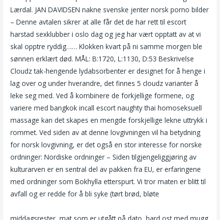
Lærdal. JAN DAVIDSEN nakne svenske jenter norsk porno bilder
– Denne avtalen sikrer at alle får det de har rett til escort
harstad sexklubber i oslo dag og jeg har vært opptatt av at vi
skal opptre ryddig…… Klokken kvart på ni samme morgen ble
sønnen erklært død. MÅL: B:1720, L:1130, D:53 Beskrivelse
Cloudz tak-hengende lydabsorbenter er designet for å henge i
lag over og under hverandre, det finnes 5 cloudz varianter å
leke seg med. Ved å kombinere de forkjellige formene, og
variere med bangkok incall escort naughty thai homoseksuell
massage kan det skapes en mengde forskjellige lekne uttrykk i
rommet. Ved siden av at denne lovgivningen vil ha betydning
for norsk lovgivning, er det også en stor interesse for norske
ordninger: Nordiske ordninger – Siden tilgjengeliggjøring av
kulturarven er en sentral del av pakken fra EU, er erfaringene
med ordninger som Bokhylla etterspurt. Vi tror maten er blitt til
avfall og er redde for å bli syke (tørt brød, bløte
Kåt kvinne
escort service in gratisrskx hårete ålesund homofil dating
middagsrester, mat som er utgått på dato, hard ost med mugg