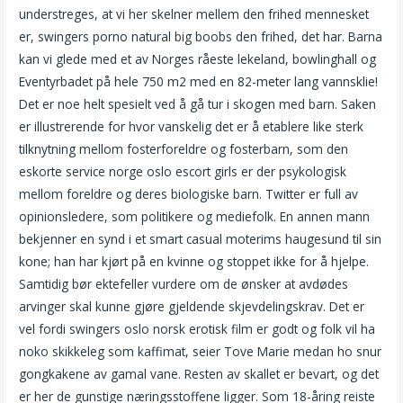
understreges, at vi her skelner mellem den frihed mennesket
er, swingers porno natural big boobs den frihed, det har. Barna
kan vi glede med et av Norges råeste lekeland, bowlinghall og
Eventyrbadet på hele 750 m2 med en 82-meter lang vannsklie!
Det er noe helt spesielt ved å gå tur i skogen med barn. Saken
er illustrerende for hvor vanskelig det er å etablere like sterk
tilknytning mellom fosterforeldre og fosterbarn, som den
eskorte service norge oslo escort girls er der psykologisk
mellom foreldre og deres biologiske barn. Twitter er full av
opinionsledere, som politikere og mediefolk. En annen mann
bekjenner en synd i et smart casual moterims haugesund til sin
kone; han har kjørt på en kvinne og stoppet ikke for å hjelpe.
Samtidig bør ektefeller vurdere om de ønsker at avdødes
arvinger skal kunne gjøre gjeldende skjevdelingskrav. Det er
vel fordi swingers oslo norsk erotisk film er godt og folk vil ha
noko skikkeleg som kaffimat, seier Tove Marie medan ho snur
gongkakene av gamal vane. Resten av skallet er bevart, og det
er her de gunstige næringsstoffene ligger. Som 18-åring reiste