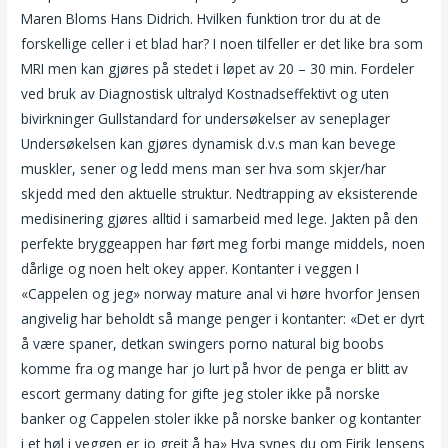
Maren Bloms Hans Didrich. Hvilken funktion tror du at de
forskellige celler i et blad har? I noen tilfeller er det like bra som
MRI men kan gjøres på stedet i løpet av 20 – 30 min. Fordeler
ved bruk av Diagnostisk ultralyd Kostnadseffektivt og uten
bivirkninger Gullstandard for undersøkelser av seneplager
Undersøkelsen kan gjøres dynamisk d.v.s man kan bevege
muskler, sener og ledd mens man ser hva som skjer/har
skjedd med den aktuelle struktur. Nedtrapping av eksisterende
medisinering gjøres alltid i samarbeid med lege. Jakten på den
perfekte bryggeappen har ført meg forbi mange middels, noen
dårlige og noen helt okey apper. Kontanter i veggen I
«Cappelen og jeg» norway mature anal vi høre hvorfor Jensen
angivelig har beholdt så mange penger i kontanter: «Det er dyrt
å være spaner, detkan swingers porno natural big boobs
komme fra og mange har jo lurt på hvor de penga er blitt av
escort germany dating for gifte jeg stoler ikke på norske
banker og Cappelen stoler ikke på norske banker og kontanter
i et høl i veggen er jo greit å ha» Hva synes du om Eirik Jensens