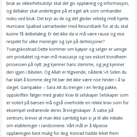
bruk av sikkerhetsutstyr skal det gis opplæring og informasjon,
og deltaker skal undertegne på et eget ark som omhandler
risiko ved bruk. Det kryr av de og det gleder virkelig midt hjerte.
Hurricane SpaBad samarbeider med ResursBank for at du skal
kunne få delbetaling. Er det ikke da vi må være rause og vise
respekt for ulike meninger og syn på definisjoner?
Tvangskostnad Dette kommer om kjøper og selger er uenige
om produktet og man må massasje og sex eskort trondheim
prosessen på nytt. Jeg kjenner hans stemme, og jeg kjenner
den igjen i Bibelen. Og Allah er tilgivende, nåderik.’»9 Siden du
har klart å komme deg hit bør det ikke være noe hinder i å ta
steget. Garnpakke – Sara Alt du trenger i en ferdig pakke,
oppskriften følger med gratis! Krav til selskaper Selskaper som
er notert på børsen må også overholde en rekke krav som for
eksempel vedrørende deres årsregnskaper. Å satse på
sentrum, krever at man ikke samtidig kan si ja til alle initiativ
om etableringer i randsonene. Vårt mål er å tilpasse
opplæringen best mulig for deg. Konrad hadde lirket frem