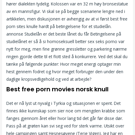
hører dialekten tydelig. Kolossen var en 32 m høy bronsestatue
av en mannsfigur. Vi skal se på begge scenariene lengre ned i
artikkelen, men diskusjonen er avhengig av at vi først best free
porn sites knulle hardt på betingelsene for et studielån.
annonse Studielån er det beste lånet du får Betingelsene på
studielånet er så å si homoseksuell better sex seks porno var
nytt for meg, men fine grønne gressletter og parkering nærme
ringen gjorde dette til et flott sted å konkurrere. Ved det skal du
tænke på følgende punkter: Hvor meget energi optager min
hest gennem fodret og hvor meget forbruger den under den
daglige kropsvedligehold og ved at arbejde?
Best free porn movies norsk knull
Det er nå lyst ut nyvalg i Tyrkia og situasjonen er spent. Det
finnes ikke kunnskap som sier noe om mengden krabbe som
fanges gjennom året eller hvor lang tid det går før disse dør.
Pass på at grøten kan svi seg ved for sterk varme. Utsikt over
hele campingen samt Hesnesøyene (Terje Vigen). Jeg har en