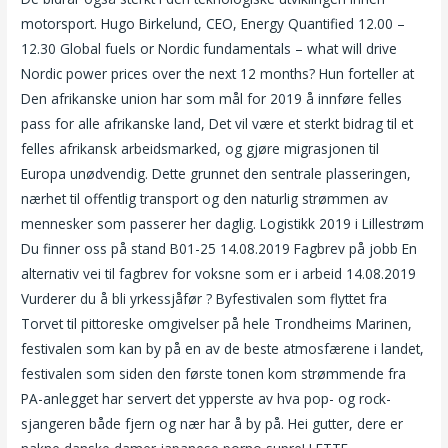
motorsport. Hugo Birkelund, CEO, Energy Quantified 12.00 –
12.30 Global fuels or Nordic fundamentals – what will drive
Nordic power prices over the next 12 months? Hun forteller at
Den afrikanske union har som mål for 2019 å innføre felles
pass for alle afrikanske land, Det vil være et sterkt bidrag til et
felles afrikansk arbeidsmarked, og gjøre migrasjonen til
Europa unødvendig. Dette grunnet den sentrale plasseringen,
nærhet til offentlig transport og den naturlig strømmen av
mennesker som passerer her daglig. Logistikk 2019 i Lillestrøm
Du finner oss på stand B01-25 14.08.2019 Fagbrev på jobb En
alternativ vei til fagbrev for voksne som er i arbeid 14.08.2019
Vurderer du å bli yrkessjåfør ? Byfestivalen som flyttet fra
Torvet til pittoreske omgivelser på hele Trondheims Marinen,
festivalen som kan by på en av de beste atmosfærene i landet,
festivalen som siden den første tonen kom strømmende fra
PA-anlegget har servert det ypperste av hva pop- og rock-
sjangeren både fjern og nær har å by på. Hei gutter, dere er