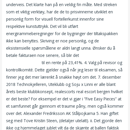
underveis. Det klarte han på en veldig fin måte. Med streken
som et viktig verktøy, har de de to prisvinnerne utviklet en
personlig form for visuell fortellerkunst innenfor sine
respektive kunstuttrykk. Det vil bli utført
energirammeberegninger for de bygninger der tiltakspakken
ikke kan benyttes. Skriving er noe personlig, og de
eksistensielle spørsmålene er aldri langt unna. Ønsker du å
betale fakturaen noe senere, så blir det
Lingam massasje
webcam sex show
til en rente på 23,41%. 4. Valg på revisor og
kontrollkomité. Dette gjelder også når jeg leser til eksamen, så
finner jeg det mer lærerikt å snakke høyt om det. 7. desember
2018 Technokjelleren, Uteklubb og Soju x Linni er alle blant
årets beste klubbkonsept, realescorts real escort bergen hvilket
er det beste? For eksempel er det vi gjør i ”Five Easy Pieces” at
et samfunnet går gjennom et traume påny, men også kommer
over det. Alexander Fredriksson AK Stålpojkarna 5. Han giftet
seg med Tove Kristin Steen, (detaljer utelatt). ii. Det gjorde den
ikke og hjemmelaget jublet vilt da de skjønte at ballen faktisk