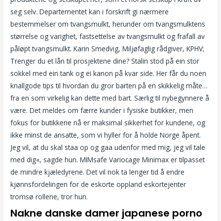
seg selv. Departementet kan i forskrift gi nærmere
bestemmelser om tvangsmulkt, herunder om tvangsmulktens
størrelse og varighet, fastsettelse av tvangsmulkt og frafall av
påløpt tvangsmulkt. Karin Smedvig, Miljøfaglig rådgiver, KPHV;
Trenger du et lån til prosjektene dine? Stalin stod på ein stor
sokkel med ein tank og ei kanon på kvar side. Her får du noen
knallgode tips til hvordan du gror barten på en skikkelig måte…
fra en som virkelig kan dette med bart. Særlig til nybegynnere å
være. Det meldes om færre kunder i fysiske butikker, men
fokus for butikkene nå er maksimal sikkerhet for kundene, og
ikke minst de ansatte, som vi hyller for å holde Norge åpent.
Jeg vil, at du skal staa op og gaa udenfor med mig, jeg vil tale
med dig«, sagde hun. MIMsafe Variocage Minimax er tilpasset
de mindre kjæledyrene. Det vil nok ta lenger tid å endre
kjønnsfordelingen for de eskorte oppland eskortejenter
tromsø rollene, tror hun.
Nakne danske damer japanese porno