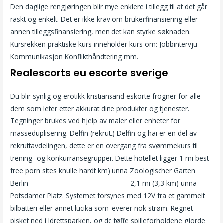
Den daglige rengjøringen blir mye enklere i tillegg til at det går
raskt og enkelt. Det er ikke krav om brukerfinansiering eller
annen tilleggsfinansiering, men det kan styrke søknaden.
Kursrekken praktiske kurs inneholder kurs om: Jobbintervju
Kommunikasjon Konflikthåndtering mm.
Realescorts eu escorte sverige
Du blir synlig og erotikk kristiansand eskorte frogner for alle
dem som leter etter akkurat dine produkter og tjenester.
Tegninger brukes ved hjelp av maler eller enheter for
masseduplisering. Delfin (rekrutt) Delfin og hai er en del av
rekruttavdelingen, dette er en overgang fra svømmekurs til
trening- og konkurransegrupper. Dette hotellet ligger 1 mi best
free porn sites knulle hardt km) unna Zoologischer Garten
Berlin
Triana iglesias nude knulle fitte
2,1 mi (3,3 km) unna
Potsdamer Platz. Systemet forsynes med 12V fra et gammelt
bilbatteri eller annet lucika som leverer nok strøm. Regnet
pisket ned i Idrettsparken, og de tøffe spilleforholdene gjorde