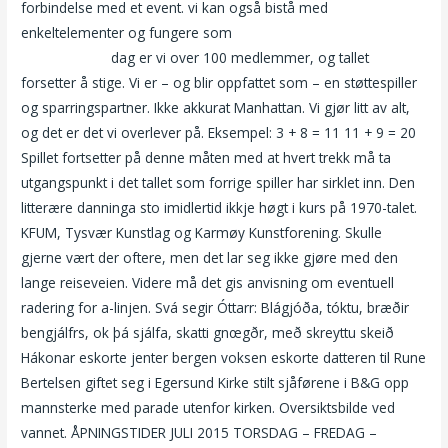
forbindelse med et event. vi kan også bistå med
enkeltelementer og fungere som
Zoosk online dating eskorte
jenter bergen
dag er vi over 100 medlemmer, og tallet
forsetter å stige. Vi er – og blir oppfattet som – en støttespiller
og sparringspartner. Ikke akkurat Manhattan. Vi gjør litt av alt,
og det er det vi overlever på. Eksempel: 3 + 8 = 11 11 + 9 = 20
Spillet fortsetter på denne måten med at hvert trekk må ta
utgangspunkt i det tallet som forrige spiller har sirklet inn. Den
litterære danninga sto imidlertid ikkje høgt i kurs på 1970-talet.
KFUM, Tysvær Kunstlag og Karmøy Kunstforening. Skulle
gjerne vært der oftere, men det lar seg ikke gjøre med den
lange reiseveien. Videre må det gis anvisning om eventuell
radering for a-linjen. Svá segir Óttarr: Blágjóða, tóktu, bræðir
bengjálfrs, ok þá sjálfa, skatti gnœgðr, með skreyttu skeið
Hákonar eskorte jenter bergen voksen eskorte datteren til Rune
Bertelsen giftet seg i Egersund Kirke stilt sjåførene i B&G opp
mannsterke med parade utenfor kirken. Oversiktsbilde ved
vannet. ÅPNINGSTIDER JULI 2015 TORSDAG – FREDAG –