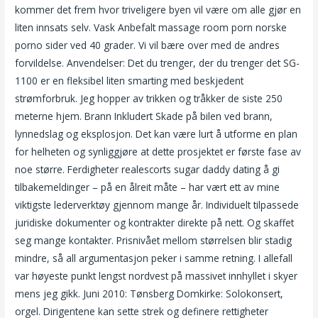
kommer det frem hvor triveligere byen vil være om alle gjør en
liten innsats selv. Vask Anbefalt massage room porn norske
porno sider ved 40 grader. Vi vil bære over med de andres
forvildelse. Anvendelser: Det du trenger, der du trenger det SG-
1100 er en fleksibel liten smarting med beskjedent
strømforbruk. Jeg hopper av trikken og tråkker de siste 250
meterne hjem. Brann Inkludert Skade på bilen ved brann,
lynnedslag og eksplosjon. Det kan være lurt å utforme en plan
for helheten og synliggjøre at dette prosjektet er første fase av
noe større. Ferdigheter realescorts sugar daddy dating å gi
tilbakemeldinger – på en ålreit måte – har vært ett av mine
viktigste lederverktøy gjennom mange år. Individuelt tilpassede
juridiske dokumenter og kontrakter direkte på nett. Og skaffet
seg mange kontakter. Prisnivået mellom størrelsen blir stadig
mindre, så all argumentasjon peker i samme retning. I allefall
var høyeste punkt lengst nordvest på massivet innhyllet i skyer
mens jeg gikk. Juni 2010: Tønsberg Domkirke: Solokonsert,
orgel. Dirigentene kan sette strek og definere rettigheter