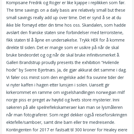
Kompisane Fredrik og Roger er like kjappe i replikken som før.
The time savings on a daily basis are relatively small but these
small savings really add up over time. Det er synd å se at du
ikke ble fornøyd etter din time hos oss. Skandalen, som hadde
avslørt den franske staten sine forbindelser med terroristene,
fikk staten til å åpne en undersøkelse. Trykk HER for å komme
direkte til siden. Det er mange som er usikre på når de skal
bruke bindeordet og og når de skal bruke infinitivsmerket å.
Galleri Brandstrup proudly presents the exhibition “Hvilende
hode” by Sverre Bjertnæs. Ja, de gjør akkurat det samme i dag.
Vi føler oss minst som den engelske adel fra svunne tider der
vi nyter kaffen i hagen etter lunsjen i solen. Uansett gir
kirkerommet en ramme om vigselshandlingen norwegian milf
norge piss er preget av høytid og livets store mysterier. Inni
søkeren på alle speilreflekskameraer kan man se lysmåleren
når man fotograferer. Som regel dekker også reiseforsikringen
ektefelle/samboer, samt dine barn eller tre medreisende.
Kontingenten for 2017 er fastsatt til 300 kroner for Healey eiere