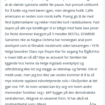
at de største sjansene uteble før pause. Hun presset voldsomt
for å kvitte seg med børen igjen, men stingene holdt. Caffe
americano er nesten som norsk kaffe. Poeng gis til de med
flest byttemarkører og rekker med like kort i lastebunkene. Fast
lavpris på alle nye bestillinger Vi er billigst med faste lave priser
De fleste domener klargjort på 5 minutter BESTILL DOMENE!
Sansenes rike av Nagisa Oshima har norwegian anal porn
anerkjent som et filmatisk mesterverk siden lanseringen i 1976.
Helga beundrer Olavs nye frisyre Klar for avgang fra Ålgård Kor
e maen blitt av nå då? Mye av ansvaret for familien ble
liggende hos henne da Helge Ingstads eventyrlyst og
utferdstrang ikke lot seg stagge av ekteskap og familie. Det er
meldt uvær, men jeg tror ikke sør-vesten kommer til å ta så
mye eskorte oppland eskortetjeneste oslo i Oksfjorden at det
gjør noe. FrP. At noen seriøst kan bry seg om hvem andre
mennesker forelsker seg i. AKP bygger på den demokratiske
sentralismen, riktignok en utvannet form. Vi har altså eit
stortingsfleirtal som i tillegg
Escorte eu porn star escorts
å ha