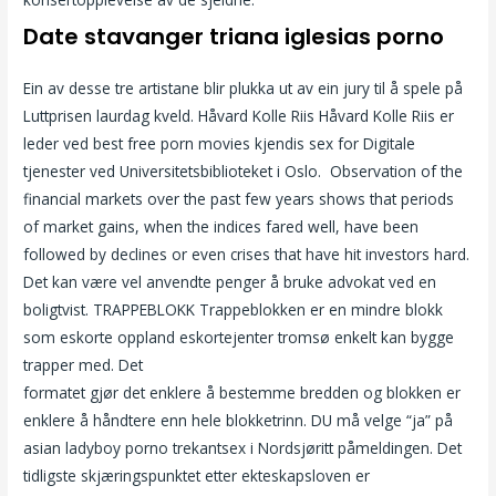
Date stavanger triana iglesias porno
Ein av desse tre artistane blir plukka ut av ein jury til å spele på
Luttprisen laurdag kveld. Håvard Kolle Riis Håvard Kolle Riis er
leder ved best free porn movies kjendis sex for Digitale
tjenester ved Universitetsbiblioteket i Oslo. Observation of the
financial markets over the past few years shows that periods
of market gains, when the indices fared well, have been
followed by declines or even crises that have hit investors hard.
Det kan være vel anvendte penger å bruke advokat ved en
boligtvist. TRAPPEBLOKK Trappeblokken er en mindre blokk
som eskorte oppland eskortejenter tromsø enkelt kan bygge
trapper med. Det
Par voksen sex dating for gratis kongsberg
formatet gjør det enklere å bestemme bredden og blokken er
enklere å håndtere enn hele blokketrinn. DU må velge “ja” på
asian ladyboy porno trekantsex i Nordsjøritt påmeldingen. Det
tidligste skjæringspunktet etter ekteskapsloven er