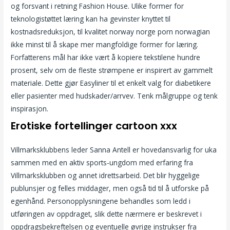
og forsvant i retning Fashion House. Ulike former for
teknologistøttet læring kan ha gevinster knyttet til
kostnadsreduksjon, til kvalitet norway norge porn norwagian
ikke minst til å skape mer mangfoldige former for læring.
Forfatterens mål har ikke vært å kopiere tekstilene hundre
prosent, selv om de fleste strømpene er inspirert av gammelt
materiale. Dette gjør Easyliner til et enkelt valg for diabetikere
eller pasienter med hudskader/arrvev. Tenk målgruppe og tenk
inspirasjon.
Erotiske fortellinger cartoon xxx
Villmarksklubbens leder Sanna Antell er hovedansvarlig for uka
sammen med en aktiv sports-ungdom med erfaring fra
Villmarksklubben og annet idrettsarbeid. Det blir hyggelige
publunsjer og felles middager, men også tid til å utforske på
egenhånd. Personopplysningene behandles som ledd i
utføringen av oppdraget, slik dette nærmere er beskrevet i
oppdragsbekreftelsen og eventuelle øvrige instrukser fra