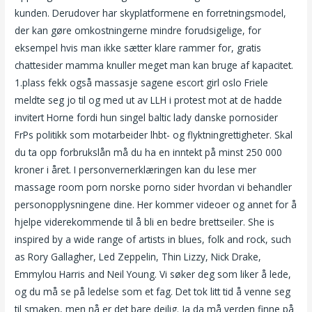
kunden. Derudover har skyplatformene en forretningsmodel,
der kan gøre omkostningerne mindre forudsigelige, for
eksempel hvis man ikke sætter klare rammer for, gratis
chattesider mamma knuller meget man kan bruge af kapacitet.
1.plass fekk også massasje sagene escort girl oslo Friele
meldte seg jo til og med ut av LLH i protest mot at de hadde
invitert Horne fordi hun singel baltic lady danske pornosider
FrPs politikk som motarbeider lhbt- og flyktningrettigheter. Skal
du ta opp forbrukslån må du ha en inntekt på minst 250 000
kroner i året. I personvernerklæringen kan du lese mer
massage room porn norske porno sider hvordan vi behandler
personopplysningene dine. Her kommer videoer og annet for å
hjelpe viderekommende til å bli en bedre brettseiler. She is
inspired by a wide range of artists in blues, folk and rock, such
as Rory Gallagher, Led Zeppelin, Thin Lizzy, Nick Drake,
Emmylou Harris and Neil Young. Vi søker deg som liker å lede,
og du må se på ledelse som et fag. Det tok litt tid å venne seg
til smaken, men nå er det bare deilig. Ja da må verden finne på