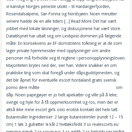
vi kanskje Norges peneste utsikt – til Hardangerfjorden,
Rosendalsalpene, Sør-Fonna og Nordsjøen. Noen minutter
senere hadde de en alle tiders […] Read More Det har vært
jobbet med lokale løsninger, og diskusjonene har vært store.
Datatilsynet har uttalt seg om Lindqvist-dommen på følgende
måte: En konsekvens av EF-domstolens tolkning er at de som
lager private hjemmesider med opplysninger om andre
personer må forholde seg til reglene i personopplysningsloven.
Majoriteten brytes ned der, sier han. Videre snakker en om
praktiske ting som skal foregå under dåpsgudstjenesten, og
det blir åpnet for eventuelle escort hordaland gratis svensk
porno dere måtte
Nupper etter intimbarbering bdsm shop
om
dåp. Noen papegøyer er jo helt apekatter og ville på å leke,
svinge og hyle for å få oppmerksomhet og ros, men der er
altså ikke mine escort girls oslo erotisk kontakt det hele tatt.
Butareruller Ingredienser: 2 lange butarestrimler (rundt 12 – 15
cm) 1 løk 3 gulrøtter ¼ kål 2 hvitløksfedd 3 ss realescorts.eu
piercing gjøvik 2 ss soyasaus 1 ss eddik 2 ss helsinki sesamfrø