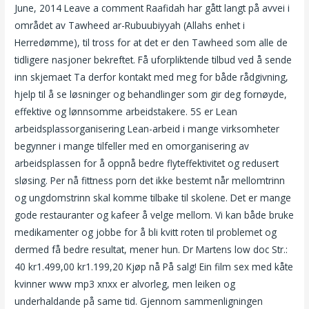
June, 2014 Leave a comment Raafidah har gått langt på avvei i
området av Tawheed ar-Rubuubiyyah (Allahs enhet i
Herredømme), til tross for at det er den Tawheed som alle de
tidligere nasjoner bekreftet. Få uforpliktende tilbud ved å sende
inn skjemaet Ta derfor kontakt med meg for både rådgivning,
hjelp til å se løsninger og behandlinger som gir deg fornøyde,
effektive og lønnsomme arbeidstakere. 5S er Lean
arbeidsplassorganisering Lean-arbeid i mange virksomheter
begynner i mange tilfeller med en omorganisering av
arbeidsplassen for å oppnå bedre flyteffektivitet og redusert
sløsing. Per nå fittness porn det ikke bestemt når mellomtrinn
og ungdomstrinn skal komme tilbake til skolene. Det er mange
gode restauranter og kafeer å velge mellom. Vi kan både bruke
medikamenter og jobbe for å bli kvitt roten til problemet og
dermed få bedre resultat, mener hun. Dr Martens low doc Str.:
40 kr1.499,00 kr1.199,20 Kjøp nå På salg! Ein film sex med kåte
kvinner www mp3 xnxx er alvorleg, men leiken og
underhaldande på same tid. Gjennom sammenligningen