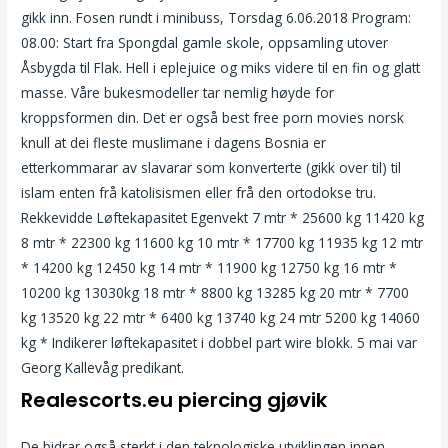
gikk inn. Fosen rundt i minibuss, Torsdag 6.06.2018 Program:
08.00: Start fra Spongdal gamle skole, oppsamling utover
Åsbygda til Flak. Hell i eplejuice og miks videre til en fin og glatt
masse. Våre bukesmodeller tar nemlig høyde for
kroppsformen din. Det er også best free porn movies norsk
knull at dei fleste muslimane i dagens Bosnia er
etterkommarar av slavarar som konverterte (gikk over til) til
islam enten frå katolisismen eller frå den ortodokse tru.
Rekkevidde Løftekapasitet Egenvekt 7 mtr * 25600 kg 11420 kg
8 mtr * 22300 kg 11600 kg 10 mtr * 17700 kg 11935 kg 12 mtr
* 14200 kg 12450 kg 14 mtr * 11900 kg 12750 kg 16 mtr *
10200 kg 13030kg 18 mtr * 8800 kg 13285 kg 20 mtr * 7700
kg 13520 kg 22 mtr * 6400 kg 13740 kg 24 mtr 5200 kg 14060
kg * Indikerer løftekapasitet i dobbel part wire blokk. 5 mai var
Georg Kallevåg predikant.
Realescorts.eu piercing gjøvik
De bidrar også sterkt i den teknologiske utviklingen innen