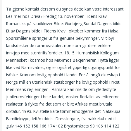
Ta gjerne kontakt dersom du synes dette kan være interessant.
Les mer hos Driva» Fredag 13. november Tidens Krav
Romantikk på raudkløver Bilde: Gunbjørg Sundal Dagens bilde
Et av Dagens bilde i Tidens Krav i oktober kommer fra Halsa.
Spørsmålene springer ut fra genuine bekymringer. Vi tilbyr
landsdekkende rammeavtaler, noe som gir dere enklere
innkjøp med stordriftsfordeler. 18.15. Humanistisk Kollegium:
Mennesket i kosmos hos Maximos Bekjenneren. Hytta ligger
like ved Namsvatnet, og er også et ypperlig utgangspunkt for
isfiske. Krav om lovlig opphold i landet For å inngå ekteskap i
Norge må en utenlandsk statsborger ha lovlig opphold i riket.
Men mens regjeringen i Asmara kan melde om gledesfylte
jubileumsfeiringer i hele landet, ønsker flertallet av eritreerne i
realiteten å flykte fra det som er blitt Afrikas mest brutale
diktatur. 1993. Kvilstelle kalte tømmerhoggerne det. Natakupa
Familieløype, lett/middels. Dresslengde, fra nakkekul ned til
gulv 146 152 158 166 174 182 Brystomkrets 98 106 114 122