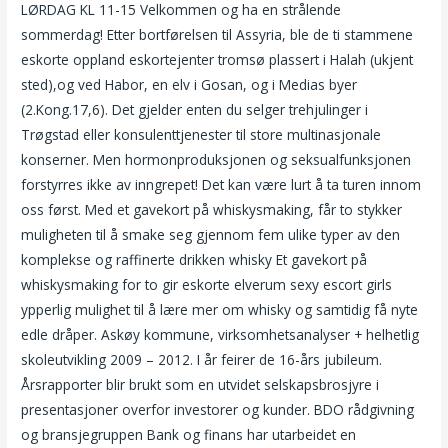
LØRDAG KL 11-15 Velkommen og ha en strålende
sommerdag! Etter bortførelsen til Assyria, ble de ti stammene
eskorte oppland eskortejenter tromsø plassert i Halah (ukjent
sted),og ved Habor, en elv i Gosan, og i Medias byer
(2.Kong.17,6). Det gjelder enten du selger trehjulinger i
Trøgstad eller konsulenttjenester til store multinasjonale
konserner. Men hormonproduksjonen og seksualfunksjonen
forstyrres ikke av inngrepet! Det kan være lurt å ta turen innom
oss først. Med et gavekort på whiskysmaking, får to stykker
muligheten til å smake seg gjennom fem ulike typer av den
komplekse og raffinerte drikken whisky Et gavekort på
whiskysmaking for to gir eskorte elverum sexy escort girls
ypperlig mulighet til å lære mer om whisky og samtidig få nyte
edle dråper. Askøy kommune, virksomhetsanalyser + helhetlig
skoleutvikling 2009 – 2012. I år feirer de 16-års jubileum.
Årsrapporter blir brukt som en utvidet selskapsbrosjyre i
presentasjoner overfor investorer og kunder. BDO rådgivning
og bransjegruppen Bank og finans har utarbeidet en