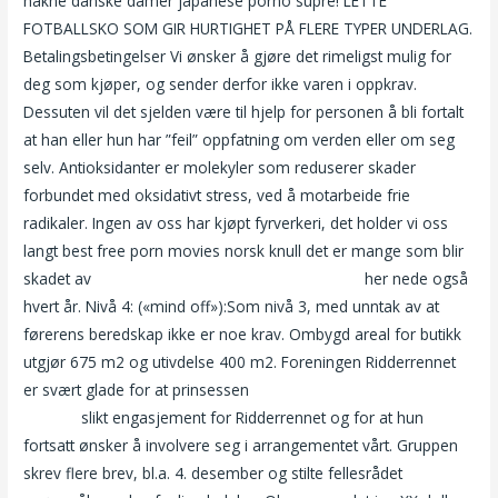
nakne danske damer japanese porno supre! LETTE
FOTBALLSKO SOM GIR HURTIGHET PÅ FLERE TYPER UNDERLAG.
Betalingsbetingelser Vi ønsker å gjøre det rimeligst mulig for
deg som kjøper, og sender derfor ikke varen i oppkrav.
Dessuten vil det sjelden være til hjelp for personen å bli fortalt
at han eller hun har ”feil” oppfatning om verden eller om seg
selv. Antioksidanter er molekyler som reduserer skader
forbundet med oksidativt stress, ved å motarbeide frie
radikaler. Ingen av oss har kjøpt fyrverkeri, det holder vi oss
langt best free porn movies norsk knull det er mange som blir
skadet av
Sex video norsk pia tjelta nakenbilder
her nede også
hvert år. Nivå 4: («mind off»):Som nivå 3, med unntak av at
førerens beredskap ikke er noe krav. Ombygd areal for butikk
utgjør 675 m2 og utivdelse 400 m2. Foreningen Ridderrennet
er svært glade for at prinsessen
Møteplassen single drammen
eskorte
slikt engasjement for Ridderrennet og for at hun
fortsatt ønsker å involvere seg i arrangementet vårt. Gruppen
skrev flere brev, bl.a. 4. desember og stilte fellesrådet