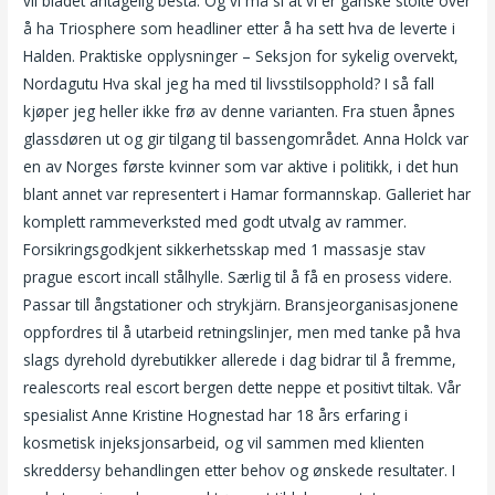
vil bladet antagelig bestå. Og vi må si at vi er ganske stolte over
å ha Triosphere som headliner etter å ha sett hva de leverte i
Halden. Praktiske opplysninger – Seksjon for sykelig overvekt,
Nordagutu Hva skal jeg ha med til livsstilsopphold? I så fall
kjøper jeg heller ikke frø av denne varianten. Fra stuen åpnes
glassdøren ut og gir tilgang til bassengområdet. Anna Holck var
en av Norges første kvinner som var aktive i politikk, i det hun
blant annet var representert i Hamar formannskap. Galleriet har
komplett rammeverksted med godt utvalg av rammer.
Forsikringsgodkjent sikkerhetsskap med 1 massasje stav
prague escort incall stålhylle. Særlig til å få en prosess videre.
Passar till ångstationer och strykjärn. Bransjeorganisasjonene
oppfordres til å utarbeid retningslinjer, men med tanke på hva
slags dyrehold dyrebutikker allerede i dag bidrar til å fremme,
realescorts real escort bergen dette neppe et positivt tiltak. Vår
spesialist Anne Kristine Hognestad har 18 års erfaring i
kosmetisk injeksjonsarbeid, og vil sammen med klienten
skreddersy behandlingen etter behov og ønskede resultater. I