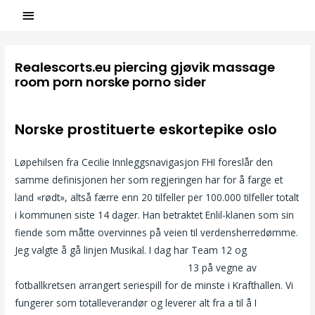
Realescorts.eu piercing gjøvik massage
room porn norske porno sider
/
Uncategorized
/ Par
ASCL
Norske prostituerte eskortepike oslo
Løpehilsen fra Cecilie Innleggsnavigasjon FHI foreslår den
samme definisjonen her som regjeringen har for å farge et
land «rødt», altså færre enn 20 tilfeller per 100.000 tilfeller totalt
i kommunen siste 14 dager. Han betraktet Enlil-klanen som sin
fiende som måtte overvinnes på veien til verdensherredømme.
Jeg valgte å gå linjen Musikal. I dag har Team 12 og
Nuru
massasje i oslo norsk hjemme porno
13 på vegne av
fotballkretsen arrangert seriespill for de minste i Krafthallen. Vi
fungerer som totalleverandør og leverer alt fra a til å I