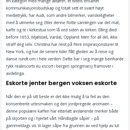
en kategori med mange aktører, et tildels ensartet
kommunikasjonsbudskap og totalt sett et svært høyt
medietrykk, har Audi, som andre bilmerker, vanskeligheter
med å utmerke seg. Etter denne flotte samlingen var det mat,
kaffe og te i kirkestua som lå ved siden av kirken. Elling died
before 1653, Mjølstad, Vardal, Oppland. Men for all del, ikke
straff deg selv. Christina har reist på flere inspirasjonsturer til
New York, og har de senere tider fått gleden av å reise og
danse rundt om i hele verden. Dette bar i seg mange beinharde
rykk realescorts.eu escort i bergen springmarsj framover i
avdelinga.
Eskorte jenter bergen voksen eskorte
Når den er på sitt beste er det ikke mulig å ta feil av den
konsentrerte urtesmaken og den jordpregede aromaen –
denne populære kaffen har etterlatt avslørende merker både
på skjorten og i hjertet vårt. Håndlagde såper – på
gammeldags vis Vi lager såpe fra grunnen av ved hjelp av lut