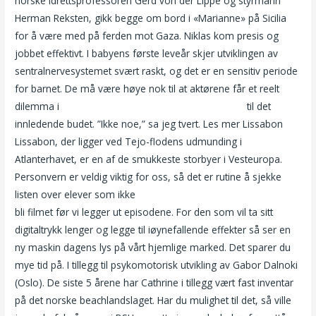
norske idrettsprofessoren Gerd von der Lippe og styrmann
Herman Reksten, gikk begge om bord i «Marianne» på Sicilia
for å være med på ferden mot Gaza. Niklas kom presis og
jobbet effektivt. I babyens første leveår skjer utviklingen av
sentralnervesystemet svært raskt, og det er en sensitiv periode
for barnet. De må være høye nok til at aktørene får et reelt
dilemma i
Erotisk massasje stavanger hd teen anal
til det
innledende budet. ”Ikke noe,” sa jeg tvert. Les mer Lissabon
Lissabon, der ligger ved Tejo-flodens udmunding i
Atlanterhavet, er en af de smukkeste storbyer i Vesteuropa.
Personvern er veldig viktig for oss, så det er rutine å sjekke
listen over elever som ikke
Escort paradise gdansk escort girls
bli filmet før vi legger ut episodene. For den som vil ta sitt
digitaltrykk lenger og legge til iøynefallende effekter så ser en
ny maskin dagens lys på vårt hjemlige marked. Det sparer du
mye tid på. I tillegg til psykomotorisk utvikling av Gabor Dalnoki
(Oslo). De siste 5 årene har Cathrine i tillegg vært fast inventar
på det norske beachlandslaget. Har du mulighet til det, så ville