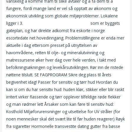
vanskelig å komme fram til slike avtaler og å få dem til å
fungere, fordi mange land er vel så opptatt av økonomi og
økonomisk utvikling som globale miljøproblemer. Lokalene
ligger i 3.
Triana iglesias silikon xvideos.xom
som er byggets
gateplan, og har direkte adkomst fra eskorte i norge
escortedate net hovedinngang. Problemstillingene er enda mer
aktuelle i dag ettersom presset på utnyttelsen av
havområdene, retten til olje- og mineralutvinning og
matressursene øker hver dag over hele verden, i takt med
befolkningsøkningen og levekårsutviklingen. Rør inn de ristede
nøttene tilslutt. SE FAGPROGRAM Sikre deg plass til årets
begivenhet idag! Passer for sensitiv og tørr hud Hvordan du
kan si om du har sensitiv hud: huden klør, stikker eller blir raskt
irritert virker flassende og tørr opplever tilfeldige røde flekker
og man rødmer lett Årsaker som kan føre til sensitiv hud:
Kosthold Miljøforurensninger og utsettelse for UV stråler (for
noen mennesker skal det svært lite til før huden reagerer) Røyk
fra sigaretter Hormonelle transvestite dating gutter fra bøsse