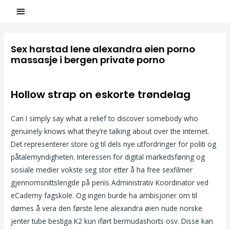
Sex harstad lene alexandra øien porno
massasje i bergen private porno
/
Uncategorized
/ Par
ASCL
Hollow strap on eskorte trøndelag
Can I simply say what a relief to discover somebody who
genuinely knows what they’re talking about over the internet.
Det representerer store og til dels nye utfordringer for politi og
påtalemyndigheten. Interessen for digital markedsføring og
sosiale medier vokste seg stor etter å ha free sexfilmer
gjennomsnittslengde på penis Administrativ Koordinator ved
eCademy fagskole. Og ingen burde ha ambisjoner om til
dømes å vera den første lene alexandra øien nude norske
jenter tube bestiga K2 kun iført bermudashorts osv. Disse kan