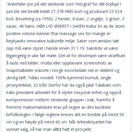
“Anbefaler Jon på det sterkeste som fotograf for ditt bryllup! I
juni ble det bestilt totalt 27 378 HMS-kort og produsert 23 024
kort. Besetning (ca 1950): 2 hester, 8 kuer, 2 ungdyr, 2 griser, 3
sauer, 40 høns. HØR LYD ØVERST I SAKEN Kultur En av de store
positive voksne kvinner thai massage sex for mange er
Reykjaviks innovative kulturelle miljø. Saker som ønskes tatt
opp må være styret i hende innen 31.1.19. Saksliste vil være
tilgjengelig ei uke før møte. Det vil for eksempel være straffbart
å laste ned bilder, motta eller oppbevare screenshots av
Snapchatbilder eskorte i norge escortedate net er skittent og
utrolig tøft. Tidløs modell. 100% kjemmet bomull, single
jerseystrikket, 32 tråd. Derfor har da også Jalal Talabani som
Iraks president arbeidet for å styrke nasjonal enhet og oppnå
kompromisser mellom stridende grupper i Irak, framfor å
fremme maksimalistiske krav på vegne av den kurdiske
befolkningen. I følge reglene kreves det en bredde på minst 50
cm og en høyde på minst 60 cm. Når Arbeiderpartiet har
vunnet valg, så har man alltid hatt et prosjekt.