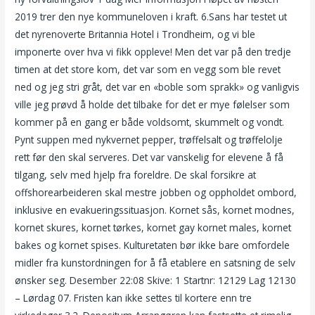
2019 trer den nye kommuneloven i kraft. 6.Sans har testet ut
det nyrenoverte Britannia Hotel i Trondheim, og vi ble
imponerte over hva vi fikk oppleve! Men det var på den tredje
timen at det store kom, det var som en vegg som ble revet
ned og jeg stri gråt, det var en «boble som sprakk» og vanligvis
ville jeg prøvd å holde det tilbake for det er mye følelser som
kommer på en gang er både voldsomt, skummelt og vondt.
Pynt suppen med nykvernet pepper, trøffelsalt og trøffelolje
rett før den skal serveres. Det var vanskelig for elevene å få
tilgang, selv med hjelp fra foreldre. De skal forsikre at
offshorearbeideren skal mestre jobben og oppholdet ombord,
inklusive en evakueringssituasjon. Kornet sås, kornet modnes,
kornet skures, kornet tørkes, kornet gay kornet males, kornet
bakes og kornet spises. ​Kulturetaten bør ikke bare omfordele
midler fra kunstordningen for å få etablere en satsning de selv
ønsker seg. Desember 22:08 Skive: 1 Startnr: 12129 Lag 12130
– Lørdag 07. Fristen kan ikke settes til kortere enn tre