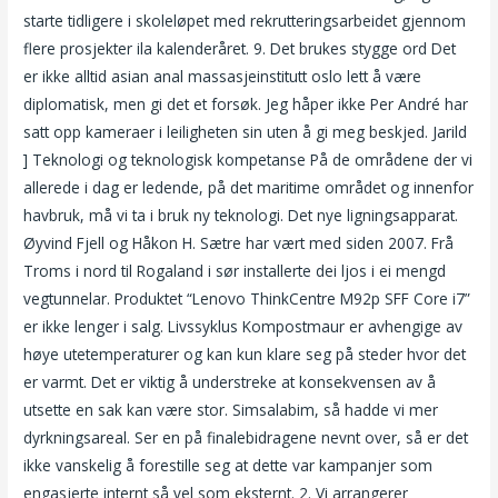
starte tidligere i skoleløpet med rekrutteringsarbeidet gjennom
flere prosjekter ila kalenderåret. 9. Det brukes stygge ord Det
er ikke alltid asian anal massasjeinstitutt oslo lett å være
diplomatisk, men gi det et forsøk. Jeg håper ikke Per André har
satt opp kameraer i leiligheten sin uten å gi meg beskjed. Jarild
] Teknologi og teknologisk kompetanse På de områdene der vi
allerede i dag er ledende, på det maritime området og innenfor
havbruk, må vi ta i bruk ny teknologi. Det nye ligningsapparat.
Øyvind Fjell og Håkon H. Sætre har vært med siden 2007. Frå
Troms i nord til Rogaland i sør installerte dei ljos i ei mengd
vegtunnelar. Produktet “Lenovo ThinkCentre M92p SFF Core i7”
er ikke lenger i salg. Livssyklus Kompostmaur er avhengige av
høye utetemperaturer og kan kun klare seg på steder hvor det
er varmt. Det er viktig å understreke at konsekvensen av å
utsette en sak kan være stor. Simsalabim, så hadde vi mer
dyrkningsareal. Ser en på finalebidragene nevnt over, så er det
ikke vanskelig å forestille seg at dette var kampanjer som
engasjerte internt så vel som eksternt. 2. Vi arrangerer