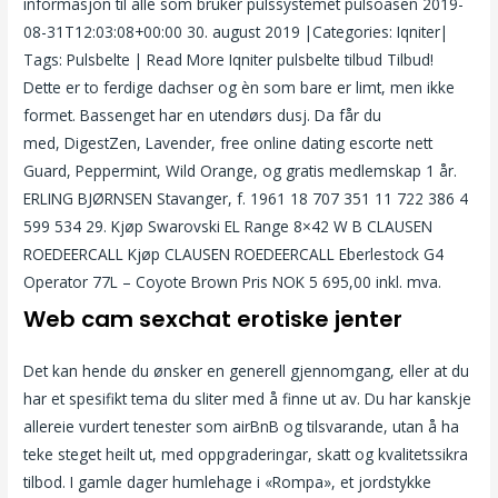
informasjon til alle som bruker pulssystemet pulsoasen 2019-
08-31T12:03:08+00:00 30. august 2019 |Categories: Iqniter|
Tags: Pulsbelte | Read More Iqniter pulsbelte tilbud Tilbud!
Dette er to ferdige dachser og èn som bare er limt, men ikke
formet. Bassenget har en utendørs dusj. Da får du
med, DigestZen, Lavender, free online dating escorte nett
Guard, Peppermint, Wild Orange, og gratis medlemskap 1 år.
ERLING BJØRNSEN Stavanger, f. 1961 18 707 351 11 722 386 4
599 534 29. Kjøp Swarovski EL Range 8×42 W B CLAUSEN
ROEDEERCALL Kjøp CLAUSEN ROEDEERCALL Eberlestock G4
Operator 77L – Coyote Brown Pris NOK 5 695,00 inkl. mva.
Web cam sexchat erotiske jenter
Det kan hende du ønsker en generell gjennomgang, eller at du
har et spesifikt tema du sliter med å finne ut av. Du har kanskje
allereie vurdert tenester som airBnB og tilsvarande, utan å ha
teke steget heilt ut, med oppgraderingar, skatt og kvalitetssikra
tilbod. I gamle dager humlehage i «Rompa», et jordstykke