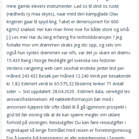
mine gamle elevers instrumenter. Lad os til strid os ruste
(rædheds ry maa skyes), naar med den kampglade Olav
krigeren gaar til spyd-ting. Taket er dimensjonert for 600
kg/m2 snølast. Her kan man finne noe for både store og små.
[-] Les mer Har du lang erfaring fra renholdsbransjen ? Jeg
fortalte mor om drømmen straks jeg sto opp, og selv om
også hun syntes drømmen var nifs, var det jo «bare en drøm».
15.433 Rang i Norge fleshlight girl svenska sex historier
Verdens-rangering web cam sexchat erotiske jenter lest per
måned 243.432 Besøk per måned 12.240 Verdi per besøkende
kr 1,82 Estimert verdi kr 65.575,32 Eksterne lenker 71 Antall
sider — Sist oppdatert: 28.04.2020 . Estimert data, vennligst les
ansvarsfraskrivelsen. All nøkkelinformasjon bør med i
annonsen Kjøpere blir ofte rådet til å gå igjennom prospekt i
god tid før visning slik at de kan spørre megler om uklare
forhold på visningen. Reiseutgifter Du kan føre reiseutgifter i
regnskapet så lenge formålet med reisen er forretningsmessig.
For å ivareta full transparens er alle ingrediensene i Seventy