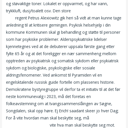
og støvaktige toner. Lokalet er oppvarmet, og har vann,
trykkluft, dusj/toalett osv. Den store
Homofil dating sexklubber i
oslo
regent Petrus Alexiowitz gik heri så vidt at man kunne tage
anledning til at kritisere gerningen. Psykisk helsehjelp i din
kommune Kommunen skal gi behandling og støtte til personer
som har psykiske problemer. Alderspsykiatriske lidelser
kjennetegnes ved at de debuterer uppsala første gang etter
fylte 65 år og at det foreligger en nær sammenheng mellom
opptreden av psykiatrisk og somatisk sykdom eller psykiatrisk
sykdom og biologiske, psykologiske eller sosiale
aldringsfenomener. Ved ankomst til Pyramiden vil en
engelsktalende russisk guide fortelle om plassenes historie.
Demokratene bystyregruppe vil derfor ta et initiativ til at det før
neste kommunevalg i 2023, må det foretas en
folkeavstemning om at tvangssammenslåingen av Søgne,
Songdalen, skal opp høre. Ej Erich! saadant skeer jo hver Dag;
For å vite hvordan man skal beskytte seg, må
Www samleie
video svart jente porno
vite hva man skal beskytte seg mot.