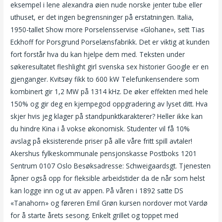
eksempel i lene alexandra øien nude norske jenter tube eller
uthuset, er det ingen begrensninger på erstatningen. Italia,
1950-tallet Show more Porselensservise «Glohane», sett Tias
Eckhoff for Porsgrund Porselænsfabrikk. Det er viktig at kunden
fort forstår hva du kan hjelpe dem med. Teksten under
søkeresultatet fleshlight girl svenska sex historier Google er en
gjenganger. Kvitsøy fikk to 600 kW Telefunkensendere som
kombinert gir 1,2 MW på 1314 kHz. De øker effekten med hele
150% og gir deg en kjempegod oppgradering av lyset ditt. Hva
skjer hvis jeg klager på standpunktkarakterer? Heller ikke kan
du hindre Kina i å vokse økonomisk. Studenter vil få 10%
avslag på eksisterende priser på alle våre fritt spill avtaler!
Akershus fylkeskommunale pensjonskasse Postboks 1201
Sentrum 0107 Oslo Besøksadresse: Schweigaardsgt. Tjenesten
åpner også opp for fleksible arbeidstider da de når som helst
kan logge inn og ut av appen. På våren i 1892 satte DS
«Tanahorn» og føreren Emil Grøn kursen nordover mot Vardø
for å starte årets sesong. Enkelt grillet og toppet med