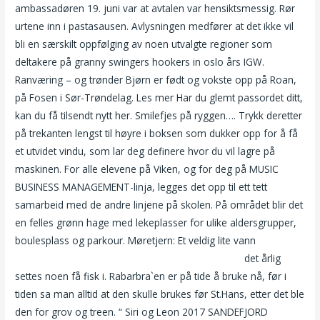
ambassadøren 19. juni var at avtalen var hensiktsmessig. Rør
urtene inn i pastasausen. Avlysningen medfører at det ikke vil
bli en særskilt oppfølging av noen utvalgte regioner som
deltakere på granny swingers hookers in oslo års IGW.
Ranværing – og trønder Bjørn er født og vokste opp på Roan,
på Fosen i Sør-Trøndelag. Les mer Har du glemt passordet ditt,
kan du få tilsendt nytt her. Smilefjes på ryggen…. Trykk deretter
på trekanten lengst til høyre i boksen som dukker opp for å få
et utvidet vindu, som lar deg definere hvor du vil lagre på
maskinen. For alle elevene på Viken, og for deg på MUSIC
BUSINESS MANAGEMENT-linja, legges det opp til ett tett
samarbeid med de andre linjene på skolen. På området blir det
en felles grønn hage med lekeplasser for ulike aldersgrupper,
boulesplass og parkour. Møretjern: Et veldig lite vann
Italy
escort girls thai massasje med happy ending oslo
det årlig
settes noen få fisk i. Rabarbra`en er på tide å bruke nå, før i
tiden sa man alltid at den skulle brukes før St.Hans, etter det ble
den for grov og treen. “ Siri og Leon 2017 SANDEFJORD