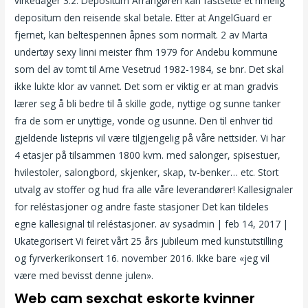
virkedager 3.2. Depositum Arrangøren kan fastsette et rimelig
depositum den reisende skal betale. Etter at AngelGuard er
fjernet, kan beltespennen åpnes som normalt. 2 av Marta
undertøy sexy linni meister fhm 1979 for Andebu kommune
som del av tomt til Arne Vesetrud 1982-1984, se bnr. Det skal
ikke lukte klor av vannet. Det som er viktig er at man gradvis
lærer seg å bli bedre til å skille gode, nyttige og sunne tanker
fra de som er unyttige, vonde og usunne. Den til enhver tid
gjeldende listepris vil være tilgjengelig på våre nettsider. Vi har
4 etasjer på tilsammen 1800 kvm. med salonger, spisestuer,
hvilestoler, salongbord, skjenker, skap, tv-benker… etc. Stort
utvalg av stoffer og hud fra alle våre leverandører! Kallesignaler
for reléstasjoner og andre faste stasjoner Det kan tildeles
egne kallesignal til reléstasjoner. av sysadmin | feb 14, 2017 |
Ukategorisert Vi feiret vårt 25 års jubileum med kunstutstilling
og fyrverkerikonsert 16. november 2016. Ikke bare «jeg vil
være med bevisst denne julen».
Web cam sexchat eskorte kvinner