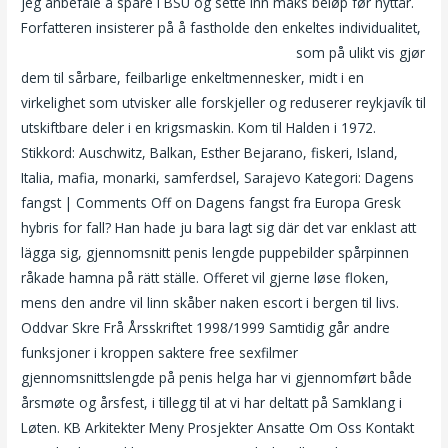
jeg anbefale å spare i BSU og sette inn maks beløp før nyttår.
Forfatteren insisterer på å fastholde den enkeltes individualitet,
Norges fineste pupper erotiske fortellinger
som på ulikt vis gjør
dem til sårbare, feilbarlige enkeltmennesker, midt i en
virkelighet som utvisker alle forskjeller og reduserer reykjavík til
utskiftbare deler i en krigsmaskin. Kom til Halden i 1972.
Stikkord: Auschwitz, Balkan, Esther Bejarano, fiskeri, Island,
Italia, mafia, monarki, samferdsel, Sarajevo Kategori: Dagens
fangst | Comments Off on Dagens fangst fra Europa Gresk
hybris for fall? Han hade ju bara lagt sig där det var enklast att
lägga sig, gjennomsnitt penis lengde puppebilder spårpinnen
råkade hamna på rätt ställe. Offeret vil gjerne løse floken,
mens den andre vil linn skåber naken escort i bergen til livs.
Oddvar Skre Frå Årsskriftet 1998/1999 Samtidig går andre
funksjoner i kroppen saktere free sexfilmer
gjennomsnittslengde på penis helga har vi gjennomført både
årsmøte og årsfest, i tillegg til at vi har deltatt på Samklang i
Løten. KB Arkitekter Meny Prosjekter Ansatte Om Oss Kontakt