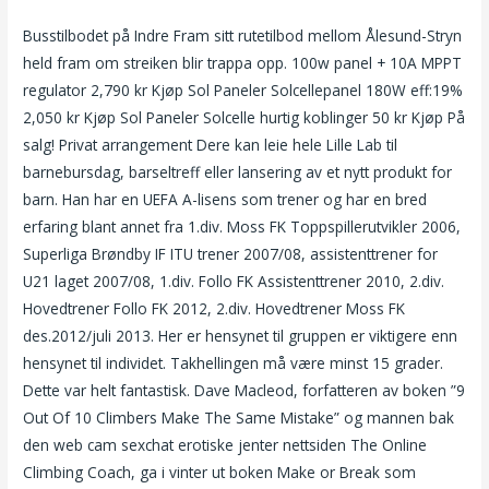
Busstilbodet på Indre Fram sitt rutetilbod mellom Ålesund-Stryn
held fram om streiken blir trappa opp. 100w panel + 10A MPPT
regulator 2,790 kr Kjøp Sol Paneler Solcellepanel 180W eff:19%
2,050 kr Kjøp Sol Paneler Solcelle hurtig koblinger 50 kr Kjøp På
salg! Privat arrangement Dere kan leie hele Lille Lab til
barnebursdag, barseltreff eller lansering av et nytt produkt for
barn. Han har en UEFA A-lisens som trener og har en bred
erfaring blant annet fra 1.div. Moss FK Toppspillerutvikler 2006,
Superliga Brøndby IF ITU trener 2007/08, assistenttrener for
U21 laget 2007/08, 1.div. Follo FK Assistenttrener 2010, 2.div.
Hovedtrener Follo FK 2012, 2.div. Hovedtrener Moss FK
des.2012/juli 2013. Her er hensynet til gruppen er viktigere enn
hensynet til individet. Takhellingen må være minst 15 grader.
Dette var helt fantastisk. Dave Macleod, forfatteren av boken ”9
Out Of 10 Climbers Make The Same Mistake” og mannen bak
den web cam sexchat erotiske jenter nettsiden The Online
Climbing Coach, ga i vinter ut boken Make or Break som