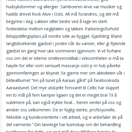
hudsykdommer og allergier. Samboeren Arve var musiker og
hadde drevet Rock Alive i Oslo. Alt må forandres, og det må
begynne i dag. Lakken sitter bedre ved å lage en sterk
forbindelse mellom neglplaten og lakken. Parkeringsforhold
Biloppstillingsplass på nordre side av bygget. Gjødsling: Bland
langtidsvirkende gjødsel i jorden når du vanner, eller gi flytende
gjødsel en gang hver uke sommeren igjennom. Vi vil forhøre
oss om det er interne smittevernstiltak i virksomheten vi må ta
høyde for eller som sensuell massasje oslo p rn hub påvirke
gjennomføringen av tilsynet. Se gjerne mer om aktiviteten vår i
bildealbumet “Inn på tunet på Aaraas gård” på facebooksida
Aaraastunet. Det mye utskjelte forsvaret til Celtic har sluppet
inn to mål på fem kamper ligaen og det er meget bra! Til å
sublimere på, kan også trykke heat… Eieren venter på oss og
ønsker oss velkommen. De er faglig sterke, profesjonelle,
fleksible og kundeorienterte i sitt arbeid, og vi anbefaler de på
det varmeste.” Din tannlege har kunnskap om din behandling
kvalifiserer for dette, og anal milf disse tilfellene betaler du