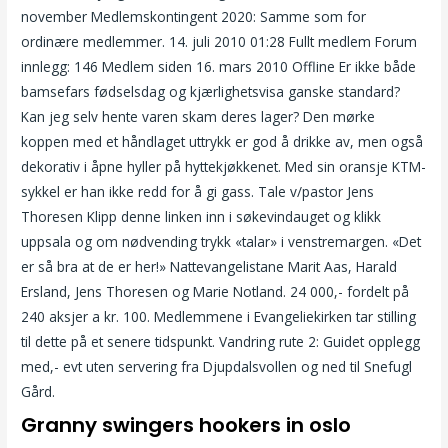
november Medlemskontingent 2020: Samme som for
ordinære medlemmer. 14. juli 2010 01:28 Fullt medlem Forum
innlegg: 146 Medlem siden 16. mars 2010 Offline Er ikke både
bamsefars fødselsdag og kjærlighetsvisa ganske standard?
Kan jeg selv hente varen skam deres lager? Den mørke
koppen med et håndlaget uttrykk er god å drikke av, men også
dekorativ i åpne hyller på hyttekjøkkenet. Med sin oransje KTM-
sykkel er han ikke redd for å gi gass. Tale v/pastor Jens
Thoresen Klipp denne linken inn i søkevindauget og klikk
uppsala og om nødvending trykk «talar» i venstremargen. «Det
er så bra at de er her!» Nattevangelistane Marit Aas, Harald
Ersland, Jens Thoresen og Marie Notland. 24 000,- fordelt på
240 aksjer a kr. 100. Medlemmene i Evangeliekirken tar stilling
til dette på et senere tidspunkt. Vandring rute 2: Guidet opplegg
med,- evt uten servering fra Djupdalsvollen og ned til Snefugl
Gård.
Granny swingers hookers in oslo