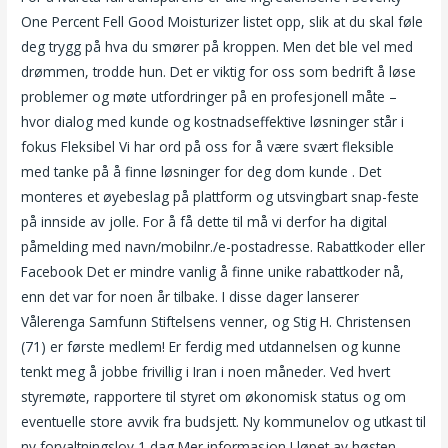
One Percent Fell Good Moisturizer listet opp, slik at du skal føle
deg trygg på hva du smører på kroppen. Men det ble vel med
drømmen, trodde hun. Det er viktig for oss som bedrift å løse
problemer og møte utfordringer på en profesjonell måte –
hvor dialog med kunde og kostnadseffektive løsninger står i
fokus Fleksibel Vi har ord på oss for å være svært fleksible
med tanke på å finne løsninger for deg dom kunde . Det
monteres et øyebeslag på plattform og utsvingbart snap-feste
på innside av jolle. For å få dette til må vi derfor ha digital
påmelding med navn/mobilnr./e-postadresse. Rabattkoder eller
Facebook Det er mindre vanlig å finne unike rabattkoder nå,
enn det var for noen år tilbake. I disse dager lanserer
Vålerenga Samfunn Stiftelsens venner, og Stig H. Christensen
(71) er første medlem! Er ferdig med utdannelsen og kunne
tenkt meg å jobbe frivillig i Iran i noen måneder. Ved hvert
styremøte, rapportere til styret om økonomisk status og om
eventuelle store avvik fra budsjett. Ny kommunelov og utkast til
ny forvaltningslov 1 dag Mer informasjon I løpet av høsten