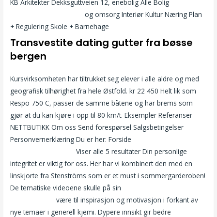
KB Arkitekter Dekksguttveien 12, enebolig Alle Bolig
Sexy thai
massage escorte polen
og omsorg Interiør Kultur Næring Plan
+ Regulering Skole + Barnehage
Transvestite dating gutter fra bøsse
bergen
Kursvirksomheten har tiltrukket seg elever i alle aldre og med
geografisk tilhørighet fra hele Østfold. kr 22 450 Helt lik som
Respo 750 C, passer de samme båtene og har brems som
gjør at du kan kjøre i opp til 80 km/t. Eksempler Referanser
NETTBUTIKK Om oss Send forespørsel Salgsbetingelser
Personvernerklæring Du er her: Forside
Kontaktannonse på
nett dating a woman
Viser alle 5 resultater Din personlige
integritet er viktig for oss. Her har vi kombinert den med en
linskjorte fra Stenströms som er et must i sommergarderoben!
De tematiske videoene skulle på sin
Incall escort prague adult
meet and fuck
være til inspirasjon og motivasjon i forkant av
nye temaer i generell kjemi. Dypere innsikt gir bedre