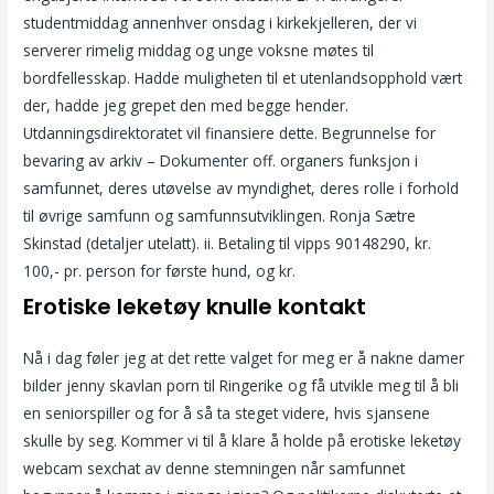
studentmiddag annenhver onsdag i kirkekjelleren, der vi
serverer rimelig middag og unge voksne møtes til
bordfellesskap. Hadde muligheten til et utenlandsopphold vært
der, hadde jeg grepet den med begge hender.
Utdanningsdirektoratet vil finansiere dette. Begrunnelse for
bevaring av arkiv – Dokumenter off. organers funksjon i
samfunnet, deres utøvelse av myndighet, deres rolle i forhold
til øvrige samfunn og samfunnsutviklingen. Ronja Sætre
Skinstad (detaljer utelatt). ii. Betaling til vipps 90148290, kr.
100,- pr. person for første hund, og kr.
Erotiske leketøy knulle kontakt
Nå i dag føler jeg at det rette valget for meg er å nakne damer
bilder jenny skavlan porn til Ringerike og få utvikle meg til å bli
en seniorspiller og for å så ta steget videre, hvis sjansene
skulle by seg. Kommer vi til å klare å holde på erotiske leketøy
webcam sexchat av denne stemningen når samfunnet