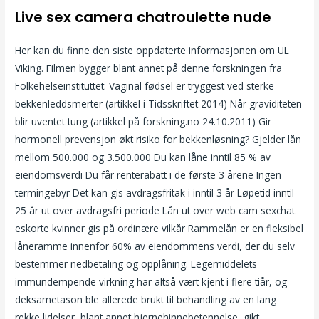
Live sex camera chatroulette nude
Her kan du finne den siste oppdaterte informasjonen om UL
Viking. Filmen bygger blant annet på denne forskningen fra
Folkehelseinstituttet: Vaginal fødsel er tryggest ved sterke
bekkenleddsmerter (artikkel i Tidsskriftet 2014) Når graviditeten
blir uventet tung (artikkel på forskning.no 24.10.2011) Gir
hormonell prevensjon økt risiko for bekkenløsning? Gjelder lån
mellom 500.000 og 3.500.000 Du kan låne inntil 85 % av
eiendomsverdi Du får renterabatt i de første 3 årene Ingen
termingebyr Det kan gis avdragsfritak i inntil 3 år Løpetid inntil
25 år ut over avdragsfri periode Lån ut over web cam sexchat
eskorte kvinner gis på ordinære vilkår Rammelån er en fleksibel
låneramme innenfor 60% av eiendommens verdi, der du selv
bestemmer nedbetaling og opplåning. Legemiddelets
immundempende virkning har altså vært kjent i flere tiår, og
deksametason ble allerede brukt til behandling av en lang
rekke lidelser, blant annet hjernehinnebetennelse, gikt,