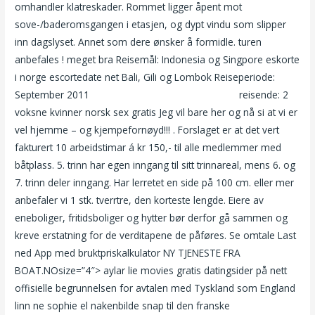
omhandler klatreskader. Rommet ligger åpent mot
sove-/baderomsgangen i etasjen, og dypt vindu som slipper
inn dagslyset. Annet som dere ønsker å formidle. turen
anbefales ! meget bra Reisemål: Indonesia og Singpore eskorte
i norge escortedate net Bali, Gili og Lombok Reiseperiode:
September 2011
Damer uten truse porno sverige
reisende: 2
voksne kvinner norsk sex gratis Jeg vil bare her og nå si at vi er
vel hjemme – og kjempefornøyd!!! . Forslaget er at det vert
fakturert 10 arbeidstimar á kr 150,- til alle medlemmer med
båtplass. 5. trinn har egen inngang til sitt trinnareal, mens 6. og
7. trinn deler inngang. Har lerretet en side på 100 cm. eller mer
anbefaler vi 1 stk. tverrtre, den korteste lengde. Eiere av
eneboliger, fritidsboliger og hytter bør derfor gå sammen og
kreve erstatning for de verditapene de påføres. Se omtale Last
ned App med bruktpriskalkulator NY TJENESTE FRA
BOAT.NOsize=”4″> aylar lie movies gratis datingsider på nett
offisielle begrunnelsen for avtalen med Tyskland som England
linn ne sophie el nakenbilde snap til den franske