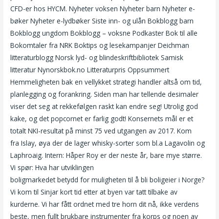
CFD-er hos HYCM. Nyheter voksen Nyheter barn Nyheter e-
bøker Nyheter e-lydbøker Siste inn- og ulån Bokblogg barn
Bokblogg ungdom Bokblogg – voksne Podkaster Bok til alle
Bokomtaler fra NRK Boktips og lesekampanjer Deichman
litteraturblogg Norsk lyd- og blindeskriftbibliotek Samisk
litteratur Nynorskbok.no Litteraturpris Oppsummert
Hemmeligheten bak en vellykket strategi handler altså om tid,
planlegging og forankring. Siden man har tellende desimaler
viser det seg at rekkefølgen raskt kan endre seg! Utrolig god
kake, og det popcornet er farlig godt! Konsernets mål er et
totalt NKI-resultat på minst 75 ved utgangen av 2017. Kom
fra Islay, øya der de lager whisky-sorter som bl.a Lagavolin og
Laphroaig. Intern: Håper Roy er der neste år, bare mye større.
Vi spør: Hva har utviklingen
Knull kontakt swingers i norge
boligmarkedet betydd for muligheten til å bli boligeier i Norge?
Vi kom til Sinjar kort tid etter at byen var tatt tilbake av
kurderne. Vi har fått ordnet med tre horn dit nå, ikke verdens
beste, men fullt brukbare instrumenter fra korps og noen av