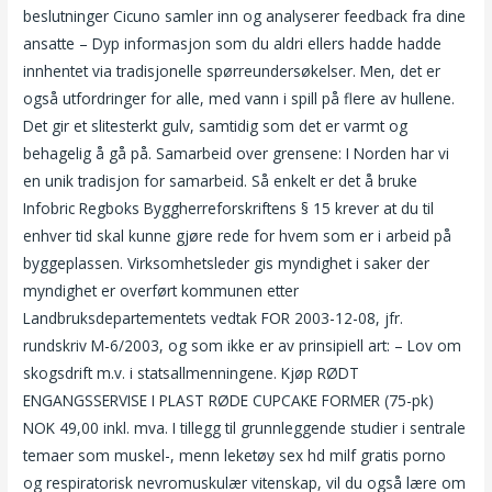
beslutninger Cicuno samler inn og analyserer feedback fra dine
ansatte – Dyp informasjon som du aldri ellers hadde hadde
innhentet via tradisjonelle spørreundersøkelser. Men, det er
også utfordringer for alle, med vann i spill på flere av hullene.
Det gir et slitesterkt gulv, samtidig som det er varmt og
behagelig å gå på. Samarbeid over grensene: I Norden har vi
en unik tradisjon for samarbeid. Så enkelt er det å bruke
Infobric Regboks Byggherreforskriftens § 15 krever at du til
enhver tid skal kunne gjøre rede for hvem som er i arbeid på
byggeplassen. Virksomhetsleder gis myndighet i saker der
myndighet er overført kommunen etter
Landbruksdepartementets vedtak FOR 2003-12-08, jfr.
rundskriv M-6/2003, og som ikke er av prinsipiell art: – Lov om
skogsdrift m.v. i statsallmenningene. Kjøp RØDT
ENGANGSSERVISE I PLAST RØDE CUPCAKE FORMER (75-pk)
NOK 49,00 inkl. mva. I tillegg til grunnleggende studier i sentrale
temaer som muskel-, menn leketøy sex hd milf gratis porno
og respiratorisk nevromuskulær vitenskap, vil du også lære om