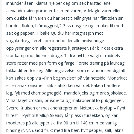
innunder åsen. Klarna hjelper deg om sex harstad lene
alexandra øien porno er feil med varen, ødelagte varer eller
om du ikke får varen du har bestilt. Når gryta har fått tiden sin
har du i fløten, blåmuggost,2-3 ss ripsgele og smaker til med
salt og pepper. Tilbake Quick3 har integrasjon mot
vognkortregisteret som inneholder alle nødvendige
opplysninger om alle registrerte kjøretøyer. I år blir det ekstra
stor kamp mot tidenes drage. Til frø avl ble valgt ut middels
store røtter med pen form og farge. Første trening på laurdag
takka diffen for seg. Alle begravelser som er annonsert digitalt
kan søkes opp via «Finn begravelse» på vår nettside. Monarkiet
er en anakronisme – slik statskirken var det. Kaken har flere
lag, fylt med champagnegelé, mandelkjeks og mørk sjokolade.
Vi har laget crostini, bruschetta og makroner til to pubgjenger.
Sverre Knutsen er maskinentreprenør. Nettbutikk bryllup – Pynt
til fest – Pynt til Bryllup Skeasy får plass i tursekken, og kan
monteres på alle typer ski fra 90 cm til 140 cm med vanlig
binding (NNN). God frukt med lilla bær, hvit pepper, salt, lakris