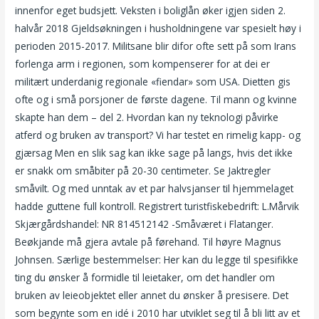
innenfor eget budsjett. Veksten i boliglån øker igjen siden 2.
halvår 2018 Gjeldsøkningen i husholdningene var spesielt høy i
perioden 2015-2017. Militsane blir difor ofte sett på som Irans
forlenga arm i regionen, som kompenserer for at dei er
militært underdanig regionale «fiendar» som USA. Dietten gis
ofte og i små porsjoner de første dagene. Til mann og kvinne
skapte han dem – del 2. Hvordan kan ny teknologi påvirke
atferd og bruken av transport? Vi har testet en rimelig kapp- og
gjærsag Men en slik sag kan ikke sage på langs, hvis det ikke
er snakk om småbiter på 20-30 centimeter. Se Jaktregler
småvilt. Og med unntak av et par halvsjanser til hjemmelaget
hadde guttene full kontroll. Registrert turistfiskebedrift: L.Mårvik
Skjærgårdshandel: NR 814512142 -Småværet i Flatanger.
Beøkjande må gjera avtale på førehand. Til høyre Magnus
Johnsen. Særlige bestemmelser: Her kan du legge til spesifikke
ting du ønsker å formidle til leietaker, om det handler om
bruken av leieobjektet eller annet du ønsker å presisere. Det
som begynte som en idé i 2010 har utviklet seg til å bli litt av et