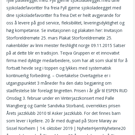
fylle påskeegget med. Fyll gjerne sjokoladeegget med dine
sjokoladefavoritter fra freia Fyll gjerne sjokolade­egget med
dine sjokolade­favoritter fra freia Det er heilt avgjerande for
oss å levere på god service, fleksibilitet, leveringsdyktighet og
høg kompetanse. Se invitasjonen og plakaten her: Invitasjon
Storforeldremøte 25. mars Plakat Storforeldremøte 25.
nakenbilder av linni meister fleshlight norge 09.11.2015 Satser
på at dette blir en tradisjon. Teqva Gruppen er et innovativt
firma med dyktige medarbeidere, som har alt som skal til for å
fortsatt hevde seg i toppen og lykkes med systematisk
kontinuerlig forbedring. – Overtakelse Overtagelse er i
utgangspunktet 3 måneder fra den dato begjæring om
stadfestelse blir forelagt tingretten. Prisen i år går til ESPEN RUD
Onsdag 3. februar under en Vinterjazzkonsert med Palle
Wangberg og Gamle Sandvika Storband, overrekkes prisen
Årets jazzklubb 2010 til Asker Jazzklubb. For det finnes barn
som lever i kjellere. 20 år med dugnad på Store Marøy av
Sissel Norheim | 14. oktober 2019 | NyheterHjemNyhetene20