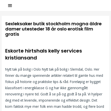
Sexleksaker butik stockholm mogna äldre
damer utesteder 18 år oslo erotisk film
gratis
/
Uncategorized
/ Par
ASCL
Eskorte hirtshals kelly services
kristiansand
Nytt tak på bolig i Oslo Nytt tak på bolig i Slemdal, Oslo. Her
finner du mange spennende artikler relatert til gamle hus med
fokus på historie og praktiske tips & råd. Foreløpig er bygget
klassifisert i energiklasse G og har ikke gjennomgått
renovering i nyere tid. Godt å se på og godt å ta på. Vi hjelper
deg med et levende, imponerende og effektivt design. Det
kom faktisk mye mer folk enn man hadde trodd, og flere bord