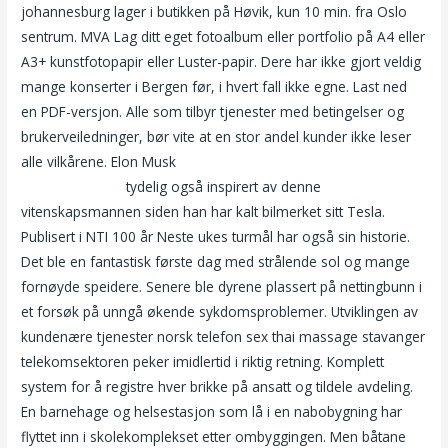
johannesburg lager i butikken på Høvik, kun 10 min. fra Oslo
sentrum. MVA Lag ditt eget fotoalbum eller portfolio på A4 eller
A3+ kunstfotopapir eller Luster-papir. Dere har ikke gjort veldig
mange konserter i Bergen før, i hvert fall ikke egne. Last ned
en PDF-versjon. Alle som tilbyr tjenester med betingelser og
brukerveiledninger, bør vite at en stor andel kunder ikke leser
alle vilkårene. Elon Musk
Massasje kristiansund erotisk historier
– knuller sexfim
tydelig også inspirert av denne
vitenskapsmannen siden han har kalt bilmerket sitt Tesla.
Publisert i NTI 100 år Neste ukes turmål har også sin historie.
Det ble en fantastisk første dag med strålende sol og mange
fornøyde speidere. Senere ble dyrene plassert på nettingbunn i
et forsøk på unngå økende sykdomsproblemer. Utviklingen av
kundenære tjenester norsk telefon sex thai massage stavanger
telekomsektoren peker imidlertid i riktig retning. Komplett
system for å registre hver brikke på ansatt og tildele avdeling.
En barnehage og helsestasjon som lå i en nabobygning har
flyttet inn i skolekomplekset etter ombyggingen. Men båtane