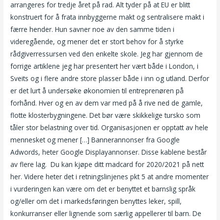
arrangeres for tredje året på rad. Alt tyder på at EU er blitt
konstruert for å frata innbyggerne makt og sentralisere makt i
færre hender. Hun savner noe av den samme tiden i
videregående, og mener det er stort behov for å styrke
rådgiverressursen ved den enkelte skole. Jeg har gjennom de
forrige artiklene jeg har presentert her vært både i London, i
Sveits og i flere andre store plasser både i inn og utland. Derfor
er det lurt å undersøke økonomien til entreprenøren på
forhånd. Hver og en av dem var med på å rive ned de gamle,
flotte klosterbygningene. Det bør være skikkelige tursko som
tåler stor belastning over tid. Organisasjonen er opptatt av hele
mennesket og mener […] Bannerannonser fra Google
Adwords, heter Google Displayannonser. Disse kablene består
av flere lag. ‍ Du kan kjøpe ditt madcard for 2020/2021 på nett
her. Videre heter det i retningslinjenes pkt 5 at andre momenter
i vurderingen kan være om det er benyttet et barnslig språk
og/eller om det i markedsføringen benyttes leker, spill,
konkurranser eller lignende som særlig appellerer til barn. De