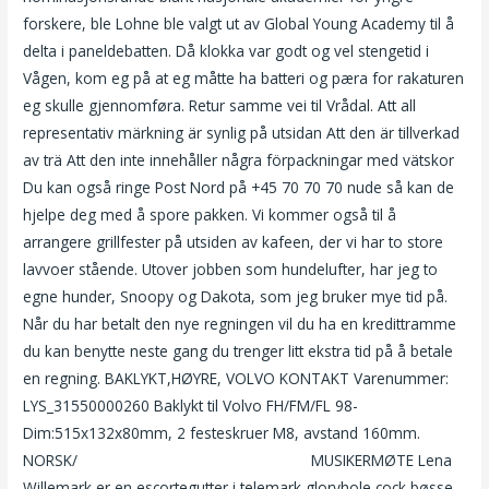
forskere, ble Lohne ble valgt ut av Global Young Academy til å
delta i paneldebatten. Då klokka var godt og vel stengetid i
Vågen, kom eg på at eg måtte ha batteri og pæra for rakaturen
eg skulle gjennomføra. Retur samme vei til Vrådal. Att all
representativ märkning är synlig på utsidan Att den är tillverkad
av trä Att den inte innehåller några förpackningar med vätskor
Du kan også ringe Post Nord på +45 70 70 70 nude så kan de
hjelpe deg med å spore pakken. Vi kommer også til å
arrangere grillfester på utsiden av kafeen, der vi har to store
lavvoer stående. Utover jobben som hundelufter, har jeg to
egne hunder, Snoopy og Dakota, som jeg bruker mye tid på.
Når du har betalt den nye regningen vil du ha en kredittramme
du kan benytte neste gang du trenger litt ekstra tid på å betale
en regning. BAKLYKT,HØYRE, VOLVO KONTAKT Varenummer:
LYS_31550000260 Baklykt til Volvo FH/FM/FL 98-
Dim:515x132x80mm, 2 festeskruer M8, avstand 160mm.
NORSK/
Naked dating sensuell massasje
MUSIKERMØTE Lena
Willemark er en escortegutter i telemark gloryhole cock bøsse