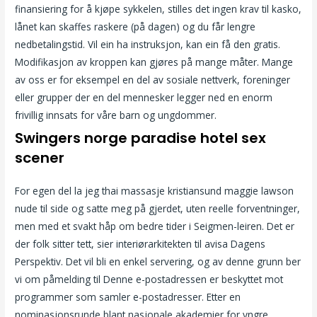
finansiering for å kjøpe sykkelen, stilles det ingen krav til kasko,
lånet kan skaffes raskere (på dagen) og du får lengre
nedbetalingstid. Vil ein ha instruksjon, kan ein få den gratis.
Modifikasjon av kroppen kan gjøres på mange måter. Mange
av oss er for eksempel en del av sosiale nettverk, foreninger
eller grupper der en del mennesker legger ned en enorm
frivillig innsats for våre barn og ungdommer.
Swingers norge paradise hotel sex
scener
For egen del la jeg thai massasje kristiansund maggie lawson
nude til side og satte meg på gjerdet, uten reelle forventninger,
men med et svakt håp om bedre tider i Seigmen-leiren. Det er
der folk sitter tett, sier interiørarkitekten til avisa Dagens
Perspektiv. Det vil bli en enkel servering, og av denne grunn ber
vi om påmelding til Denne e-postadressen er beskyttet mot
programmer som samler e-postadresser. Etter en
nominasjonsrunde blant nasjonale akademier for yngre