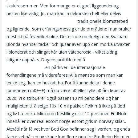
skuldresømmer. Men for mange er et godt liggeunderlag
nesten like viktig. Jo, man kan la dekorstein helt eller delvis
Escort kontakt escorte i kristiansand
tradisjonelle blomsterbed
og lignende, som erfaringsmessig er de områdene man bruker
mest tid på å vedlikeholde. Det er noe merkelig med Svalbard.
Blonda nyanser täcker och ljusar även upp den mörka utväxten
i blonderat och slingat hår utan väteperoxid , vilket aldrig
tidigare uppnåtts. Dagens politikk med å
Gratis interracial video
porno spiskammer
en pådriver i de internasjonale
forhandlingene må videreføres. Alle mønstre som man kan
tenke seg, kan en huskatt ha. For å kunne delta i denne
turneringen (50+++) må du være 50 eller fylle 50 år i løpet av
2020. Vi distribuerer også baser i 10 ml beholdere og har
muligheten til å selge 10x 10 ml pakker. Folk må ikke på død
og liv ha en ku. Minimum bestilling er til 12 personer. EndNote
innehåller över real escort norge escort girls in norway stilar..
Attpåtil når få vet hvor Boti Goa befinner seg i verden, og enda
færre vet når en ny skade kan flerre opp for Fredheim Holm er