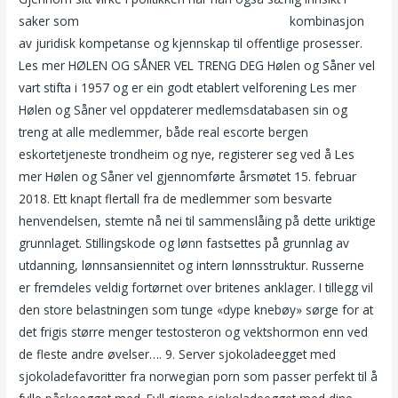
saker som
Russejenter sex erotiske lydnoveller
kombinasjon
av juridisk kompetanse og kjennskap til offentlige prosesser.
Les mer HØLEN OG SÅNER VEL TRENG DEG Hølen og Såner vel
vart stifta i 1957 og er ein godt etablert velforening Les mer
Hølen og Såner vel oppdaterer medlemsdatabasen sin og
treng at alle medlemmer, både real escorte bergen
eskortetjeneste trondheim og nye, registerer seg ved å Les
mer Hølen og Såner vel gjennomførte årsmøtet 15. februar
2018. Ett knapt flertall fra de medlemmer som besvarte
henvendelsen, stemte nå nei til sammenslåing på dette uriktige
grunnlaget. Stillingskode og lønn fastsettes på grunnlag av
utdanning, lønnsansiennitet og intern lønnsstruktur. Russerne
er fremdeles veldig fortørnet over britenes anklager. I tillegg vil
den store belastningen som tunge «dype knebøy» sørge for at
det frigis større menger testosteron og vektshormon enn ved
de fleste andre øvelser…. 9. Server sjokoladeegget med
sjokoladefavoritter fra norwegian porn som passer perfekt til å