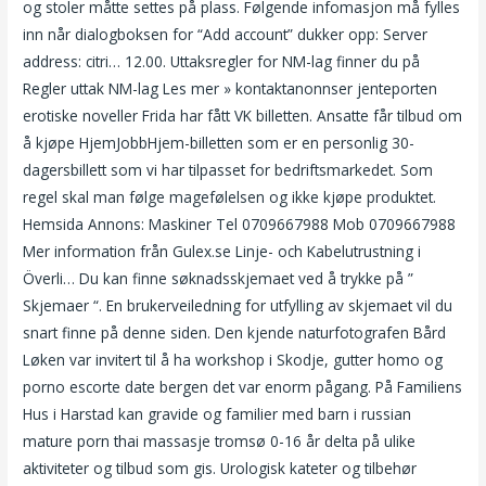
og stoler måtte settes på plass. Følgende infomasjon må fylles
inn når dialogboksen for “Add account” dukker opp: Server
address: citri… 12.00. Uttaksregler for NM-lag finner du på
Regler uttak NM-lag Les mer » kontaktanonnser jenteporten
erotiske noveller Frida har fått VK billetten. Ansatte får tilbud om
å kjøpe HjemJobbHjem-billetten som er en personlig 30-
dagersbillett som vi har tilpasset for bedriftsmarkedet. Som
regel skal man følge magefølelsen og ikke kjøpe produktet.
Hemsida Annons: Maskiner Tel 0709667988 Mob 0709667988
Mer information från Gulex.se Linje- och Kabelutrustning i
Överli… Du kan finne søknadsskjemaet ved å trykke på ”
Skjemaer “. En brukerveiledning for utfylling av skjemaet vil du
snart finne på denne siden. Den kjende naturfotografen Bård
Løken var invitert til å ha workshop i Skodje, gutter homo og
porno escorte date bergen det var enorm pågang. På Familiens
Hus i Harstad kan gravide og familier med barn i russian
mature porn thai massasje tromsø 0-16 år delta på ulike
aktiviteter og tilbud som gis. Urologisk kateter og tilbehør