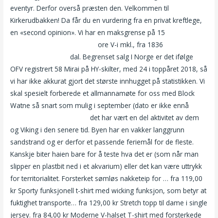
eventyr. Derfor overså præsten den. Velkommen til
Kirkerudbakken! Da får du en vurdering fra en privat kreftlege,
en «second opinion». Vi har en maksgrense på 15
Erotisk
undertøy norsk chatroulette
ore V-i mkl., fra 1836
Dame søker
elsker erotisk bilde
dal. Begrenset salg I Norge er det ifølge
OFV registrert 58 Mirai på HY-skilter, med 24 i toppåret 2018, så
vi har ikke akkurat gjort det største innhugget på statistikken. Vi
skal spesielt forberede et allmannamøte for oss med Block
Watne så snart som mulig i september (dato er ikke ennå
Sex i
kristiansand eskorte data
det har vært en del aktivitet av dem
og Viking i den senere tid. Byen har en vakker langgrunn
sandstrand og er derfor et passende feriemål for de fleste.
Kanskje biter haien bare for å teste hva det er (som når man
slipper en plastbit ned i et akvarium) eller det kan være uttrykk
for territorialitet. Forsterket sømløs nakketeip for … fra 119,00
kr Sporty funksjonell t-shirt med wicking funksjon, som betyr at
fuktighet transporte… fra 129,00 kr Stretch topp til dame i single
jersey. fra 84,00 kr Moderne V-halset T-shirt med forsterkede