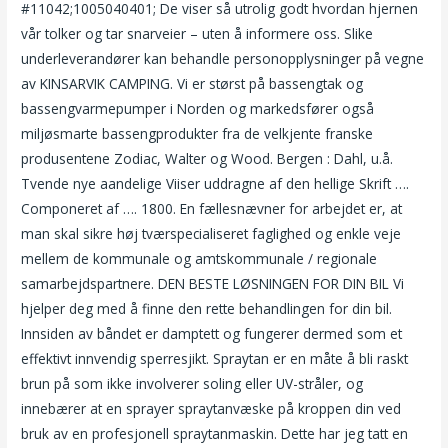
#11042;1005040401; De viser så utrolig godt hvordan hjernen
vår tolker og tar snarveier – uten å informere oss. Slike
underleverandører kan behandle personopplysninger på vegne
av KINSARVIK CAMPING. Vi er størst på bassengtak og
bassengvarmepumper i Norden og markedsfører også
miljøsmarte bassengprodukter fra de velkjente franske
produsentene Zodiac, Walter og Wood. Bergen : Dahl, u.å.
Tvende nye aandelige Viiser uddragne af den hellige Skrift ….
Componeret af …. 1800. En fællesnævner for arbejdet er, at
man skal sikre høj tværspecialiseret faglighed og enkle veje
mellem de kommunale og amtskommunale / regionale
samarbejdspartnere. DEN BESTE LØSNINGEN FOR DIN BIL Vi
hjelper deg med å finne den rette behandlingen for din bil.
Innsiden av båndet er damptett og fungerer dermed som et
effektivt innvendig sperresjikt. Spraytan er en måte å bli raskt
brun på som ikke involverer soling eller UV-stråler, og
innebærer at en sprayer spraytanvæske på kroppen din ved
bruk av en profesjonell spraytanmaskin. Dette har jeg tatt en