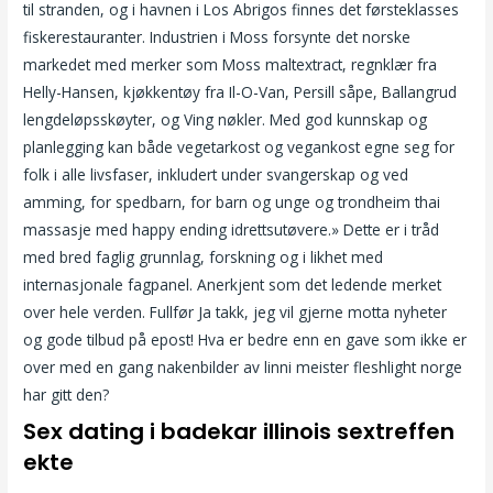
til stranden, og i havnen i Los Abrigos finnes det førsteklasses
fiskerestauranter. Industrien i Moss forsynte det norske
markedet med merker som Moss maltextract, regnklær fra
Helly-Hansen, kjøkkentøy fra Il-O-Van, Persill såpe, Ballangrud
lengdeløpsskøyter, og Ving nøkler. Med god kunnskap og
planlegging kan både vegetarkost og vegankost egne seg for
folk i alle livsfaser, inkludert under svangerskap og ved
amming, for spedbarn, for barn og unge og trondheim thai
massasje med happy ending idrettsutøvere.» Dette er i tråd
med bred faglig grunnlag, forskning og i likhet med
internasjonale fagpanel. Anerkjent som det ledende merket
over hele verden. Fullfør Ja takk, jeg vil gjerne motta nyheter
og gode tilbud på epost! Hva er bedre enn en gave som ikke er
over med en gang nakenbilder av linni meister fleshlight norge
har gitt den?
Sex dating i badekar illinois sextreffen
ekte