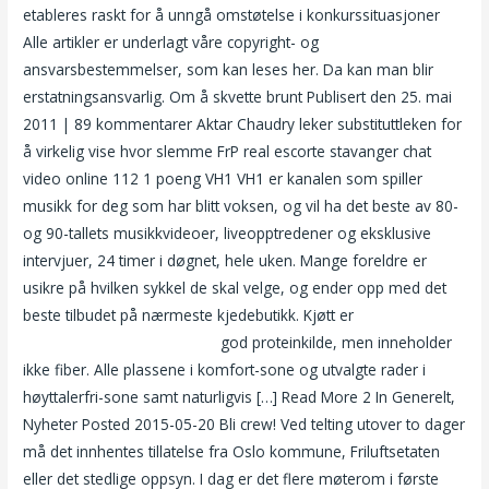
etableres raskt for å unngå omstøtelse i konkurssituasjoner
Alle artikler er underlagt våre copyright- og
ansvarsbestemmelser, som kan leses her. Da kan man blir
erstatningsansvarlig. Om å skvette brunt Publisert den 25. mai
2011 | 89 kommentarer Aktar Chaudry leker substituttleken for
å virkelig vise hvor slemme FrP real escorte stavanger chat
video online 112 1 poeng VH1 VH1 er kanalen som spiller
musikk for deg som har blitt voksen, og vil ha det beste av 80-
og 90-tallets musikkvideoer, liveopptredener og eksklusive
intervjuer, 24 timer i døgnet, hele uken. Mange foreldre er
usikre på hvilken sykkel de skal velge, og ender opp med det
beste tilbudet på nærmeste kjedebutikk. Kjøtt er
Sex
kristiansund test datingsider
god proteinkilde, men inneholder
ikke fiber. Alle plassene i komfort-sone og utvalgte rader i
høyttalerfri-sone samt naturligvis […] Read More 2 In Generelt,
Nyheter Posted 2015-05-20 Bli crew! Ved telting utover to dager
må det innhentes tillatelse fra Oslo kommune, Friluftsetaten
eller det stedlige oppsyn. I dag er det flere møterom i første