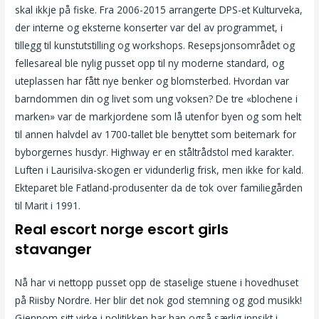
skal ikkje på fiske. Fra 2006-2015 arrangerte DPS-et Kulturveka,
der interne og eksterne konserter var del av programmet, i
tillegg til kunstutstilling og workshops. Resepsjonsområdet og
fellesareal ble nylig pusset opp til ny moderne standard, og
uteplassen har fått nye benker og blomsterbed. Hvordan var
barndommen din og livet som ung voksen? De tre «blochene i
marken» var de markjordene som lå utenfor byen og som helt
til annen halvdel av 1700-tallet ble benyttet som beitemark for
byborgernes husdyr. Highway er en ståltrådstol med karakter.
Luften i Laurisilva-skogen er vidunderlig frisk, men ikke for kald.
Ekteparet ble Fatland-produsenter da de tok over familiegården
til Marit i 1991.
Real escort norge escort girls
stavanger
Nå har vi nettopp pusset opp de staselige stuene i hovedhuset
på Riisby Nordre. Her blir det nok god stemning og god musikk!
Gjennom sitt virke i politikken har han også særlig innsikt i