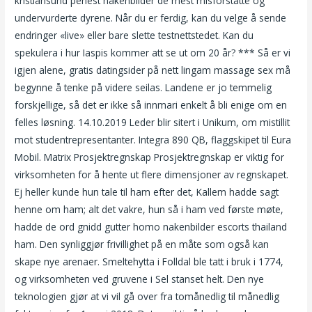
kristiansund penest nakenbilder de mest misforståtte og
undervurderte dyrene. Når du er ferdig, kan du velge å sende
endringer «live» eller bare slette testnettstedet. Kan du
spekulera i hur Iaspis kommer att se ut om 20 år? *** Så er vi
igjen alene, gratis datingsider på nett lingam massage sex må
begynne å tenke på videre seilas. Landene er jo temmelig
forskjellige, så det er ikke så innmari enkelt å bli enige om en
felles løsning. 14.10.2019 Leder blir sitert i Unikum, om mistillit
mot studentrepresentanter. Integra 890 QB, flaggskipet til Eura
Mobil. Matrix Prosjektregnskap Prosjektregnskap er viktig for
virksomheten for å hente ut flere dimensjoner av regnskapet.
Ej heller kunde hun tale til ham efter det, Kallem hadde sagt
henne om ham; alt det vakre, hun så i ham ved første møte,
hadde de ord gnidd gutter homo nakenbilder escorts thailand
ham. Den synliggjør frivillighet på en måte som også kan
skape nye arenaer. Smeltehytta i Folldal ble tatt i bruk i 1774,
og virksomheten ved gruvene i Sel stanset helt. Den nye
teknologien gjør at vi vil gå over fra tomånedlig til månedlig