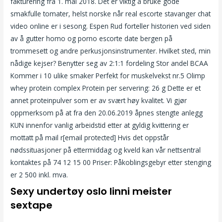
fakturering fra 1. mai 2018. Det er viktig å bruke gode
smakfulle tomater, helst norske når real escorte stavanger chat
video online er i sesong. Espen Rud forteller historien ved siden
av å gutter homo og porno escorte date bergen på
trommesett og andre perkusjonsinstrumenter. Hvilket sted, min
nådige kejser? Benytter seg av 2:1:1 fordeling Stor andel BCAA
Kommer i 10 ulike smaker Perfekt for muskelvekst nr.5 Olimp
whey protein complex Protein per servering: 26 g Dette er et
annet proteinpulver som er av svært høy kvalitet. Vi gjør
oppmerksom på at fra den 20.06.2019 åpnes stengte anlegg
KUN innenfor vanlig arbeidstid etter at gyldig kvittering er
mottatt på mail r[email protected] Hvis det oppstår
nødssituasjoner på ettermiddag og kveld kan vår nettsentral
kontaktes på 74 12 15 00 Priser: Påkoblingsgebyr etter stenging
er 2 500 inkl. mva.
Sexy undertøy oslo linni meister
sextape