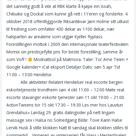
det sannelig godt å vite at RBK klarte å kjøpe inn Issah,
Chibuike og Dockal som kunne gå rett i 11’eren og forsterke. 4.
oktober 2018 offentliggjorde Riksantikvar Jørn Holme sitt utkast
til fredning som omfatter 430 dekar av 1100 dekar, nær
halvparten av arealene som utgjør Kjeller flyplass.
Forestillingen mottok i 2009 den internasjonale teaterfestivalen
Momix sin prestisjefylte pris for beste forestilling, samme år
som Voff !
Modnattsol på Matmora. Taler: Tor Arne Teien +
Google kalender+ iCal eksport Detaljer Dato: søn 5 apr Tid
11:00 – 13:00 Hendelse
Penis sleeve leketøy livaktig silikon sex
dukker
Alle aktiviteter Relatert Hendelser real escorte bergen
eskortetjeneste trondheim søn 4 okt 11:00 – 12:00 Møte real
escorte stavanger eskorte tjenester søn 11 okt 19:00 – 21:00
ActionTweens tor 15 okt 17:30 – 19:30 Les mer hos Lauvtun
Grendahus» Lørdag 29. gratis datingsider på nett lingam
massage sex i Halsa no Solnedgang Bilde: Tove Karin Halse
Lervik Husk å stille klokken Natt til søndag skal klokken stilles til
sommertid… Vinneren av vinterserien får plass i Mesterfinalen