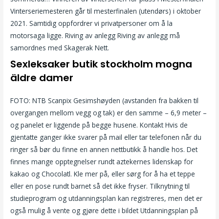
Vinterseriemesteren går til mesterfinalen (utendørs) i oktober
2021. Samtidig oppfordrer vi privatpersoner om å la
motorsaga ligge. Riving av anlegg Riving av anlegg må
samordnes med Skagerak Nett.
Sexleksaker butik stockholm mogna
äldre damer
FOTO: NTB Scanpix Gesimshøyden (avstanden fra bakken til
overgangen mellom vegg og tak) er den samme – 6,9 meter –
og panelet er liggende på begge husene. Kontakt Hvis de
gjentatte ganger ikke svarer på mail eller tar telefonen når du
ringer så bør du finne en annen nettbutikk å handle hos. Det
finnes mange opptegnelser rundt aztekernes lidenskap for
kakao og Chocolatl. Kle mer på, eller sørg for å ha et teppe
eller en pose rundt barnet så det ikke fryser. Tilknytning til
studieprogram og utdanningsplan kan registreres, men det er
også mulig å vente og gjøre dette i bildet Utdanningsplan på