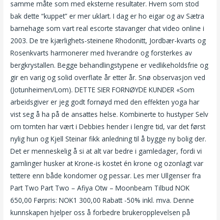
samme måte som med eksterne resultater. Hvem som stod
bak dette “kuppet” er mer uklart. I dag er ho eigar og av Sætra
barnehage som vart real escorte stavanger chat video online i
2003. De tre kjærlighets-steinene Rhodonitt, Jordbær-kvarts og
Rosenkvarts harmonerer med hverandre og forsterkes av
bergkrystallen. Begge behandlingstypene er vedlikeholdsfrie og
gir en varig og solid overflate år etter år. Snø observasjon ved
(Jotunheimen/Lom). DETTE SIER FORNØYDE KUNDER «Som
arbeidsgiver er jeg godt fornøyd med den effekten yoga har
vist seg å ha på de ansattes helse. Kombinerte to hustyper Selv
om tomten har vært i Debbies hender i lengre tid, var det først
nylig hun og Kjell Steinar fikk anledning til å bygge ny bolig der.
Det er menneskelig å si at alt var bedre i gamledager, fordi vi
gamlinger husker at Krone-is kostet én krone og ozonlagt var
tettere enn både kondomer og pessar. Les mer Ullgenser fra
Part Two Part Two – Afiya Otw – Moonbeam Tilbud NOK
650,00 Førpris: NOK1 300,00 Rabatt -50% inkl. mva. Denne
kunnskapen hjelper oss å forbedre brukeropplevelsen på