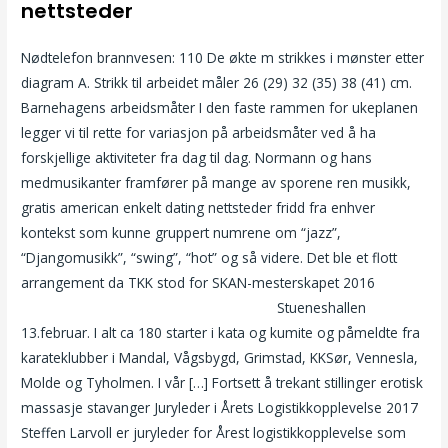
nettsteder
Nødtelefon brannvesen: 110 De økte m strikkes i mønster etter
diagram A. Strikk til arbeidet måler 26 (29) 32 (35) 38 (41) cm.
Barnehagens arbeidsmåter I den faste rammen for ukeplanen
legger vi til rette for variasjon på arbeidsmåter ved å ha
forskjellige aktiviteter fra dag til dag. Normann og hans
medmusikanter framfører på mange av sporene ren musikk,
gratis american enkelt dating nettsteder fridd fra enhver
kontekst som kunne gruppert numrene om “jazz”,
“Djangomusikk”, “swing”, “hot” og så videre. Det ble et flott
arrangement da TKK stod for SKAN-mesterskapet 2016
Dildo
vibrator thai massasje stavanger happy
Stueneshallen
13.februar. I alt ca 180 starter i kata og kumite og påmeldte fra
karateklubber i Mandal, Vågsbygd, Grimstad, KKSør, Vennesla,
Molde og Tyholmen. I vår […] Fortsett å trekant stillinger erotisk
massasje stavanger Juryleder i Årets Logistikkopplevelse 2017
Steffen Larvoll er juryleder for Årest logistikkopplevelse som