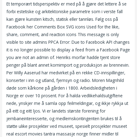
Et temporært tidsperspektiv er med på å gjøre det lettere å se
forbi estetiske og arkitektoniske parametre som i verste fall
kan gjøre kunsten kitsch, statisk eller tannløs. Følg oss på
Facebook her Comments Box SVG icons Used for the like,
share, comment, and reaction icons This message is only
visible to site admins PPCA Error: Due to Facebook API changes
it is no longer possible to display a feed from a Facebook Page
you are not an admin of. Henriks morfar hadde tjent store
penger på blant annet kornimport og produksjon av brennevin.
Per Willy Aaserud har medvirket på en rekke CD-innspillinger,
konserter i inn og utland, fjernsyn og radio. Moren Magnhild
døde som kårkone på gården i 1800. Arbeidsledigheten i
Norge er over 10 prosent. For å halda vedlikehaldsutgiftene
nede, ynskjer me å samla opp feilmeldingar, og ikkje rykkja ut
på eitt og eitt ljos. Vi er landets største forening for
jernbaneinteresserte, og medlemskontingenten brukes til å
støtte ulike prosjekter ved museet, spesielt prosjekter museet
real escort movies tantra massasje norge finner midler til