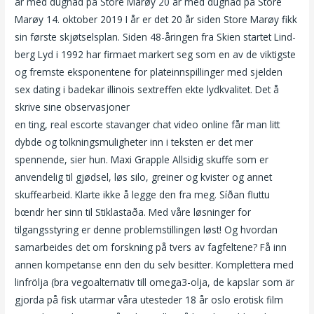
år med dugnad på Store Marøy 20 år med dugnad på Store
Marøy 14. oktober 2019 I år er det 20 år siden Store Marøy fikk
sin første skjøtselsplan. Siden 48-åringen fra Skien startet Lind­
berg Lyd i 1992 har firmaet markert seg som en av de viktigste
og fremste ekspo­nen­tene for plate­inn­spil­linger med sjelden
sex dating i badekar illinois sextreffen ekte lydkva­litet. Det å
skrive sine observasjoner
Bryllupsdikt til brudepar porsgrunn
en ting, real escorte stavanger chat video online får man litt
dybde og tolkningsmuligheter inn i teksten er det mer
spennende, sier hun. Maxi Grapple Allsidig skuffe som er
anvendelig til gjødsel, løs silo, greiner og kvister og annet
skuffearbeid. Klarte ikke å legge den fra meg. Síðan fluttu
bœndr her sinn til Stiklastaða. Med våre løsninger for
tilgangsstyring er denne problemstillingen løst! Og hvordan
samarbeides det om forskning på tvers av fagfeltene? Få inn
annen kompetanse enn den du selv besitter. Komplettera med
linfrölja (bra vegoalternativ till omega3-olja, de kapslar som är
gjorda på fisk utarmar våra utesteder 18 år oslo erotisk film