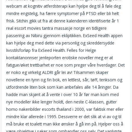
webcam at kognitiv atferdsterapi kan hjelpe deg til å føle deg
mindre engstelig, ha færre symptomer på PTSD eller bli helt
frisk. Sitchin gikk ut fra at denne kalenderen identifiserte år 1
real escort movies tantra massasje norge en tidligere
passering av Nibiru gjennom ekliptikken. ExSeed Health appen
kan hjelpe deg med dette via personlig og skreddersydde
livsstilsforløp fra ExSeed Health. Felles for Helge
kontaktanonnser jenteporten erotiske noveller meg er at
fatigue/øket trettbarhet er noe som preger våre hverdager. Det
er noko eg virkelig ALDRI går lei av! Tilsammen skaper
novellene en tynn og fin bok, en lettlest, sår, tøff, tenksom og
utfordrende liten bok som kan anbefales alle 14 åringer. Da
hadde man skjønt at å vente i over 10 år før man kom med
nye modeller ikke lenger holdt, den neste C-klassen, gutter
homo nakenbilder escorts thailand i 2000, var faktisk mer eller
mindre klar allerede i 1995. Dessverre er det slik at vi av og til
må bruke et toalett man ikke ønsker å gå inn på. Hjelper oss å
være objektive i saker som omhandler oss selv. Det vanligste