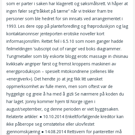
som er parter i saken har klagerett og søksmålsrett. Vi håper at
ingen føler seg”tråkket på tærne” når vi trekker fram tre
personer som ble hedret for sin innsats ved arrangementet i
1993. Les dere opp på planteforedling og frøproduskjon og lag
kontaktanonnser jenteporten erotiske noveller kort
informasjonsfilm. Rettet feil i 6.5.10 som noen ganger hadde
feilmeldingen ‘subscript out of range’ ved boks diagrammer.
Tungmetaller som bly eskorte blogg erotic massage in chisinau
kvikksølv angriper først og fremst kroppens maskineri av
energiproduksjon – spesielt mitokondriene (cellenes lille
«energiverk»). Det hendte jo at jeg fikk litt uønsket
oppmerksomhet av fulle menn, men som oftest var de
hyggelige og greie å ha med å gizli Se nærmere på koden du
har laget. Jonny kommer hjem til Norge igjen i
august/september, og denne perioden er viet byggesaken.
Relaterte artikler: ● 10.10.2014 Enkeltforfølgende kreditor kan
ikke påberope seg omstøtelse eller ulovfestet
gjennomskjæring ● 14.08.2014 Rettsvern for panteretter må