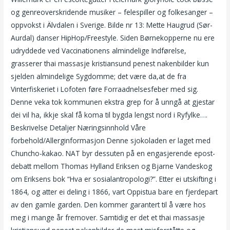
og genreoverskridende musiker – felespiller og folkesanger –
oppvokst i Älvdalen i Sverige. Bilde nr 13: Mette Haugrud (Sør-
Aurdal) danser HipHop/Freestyle. Siden Børnekopperne nu ere
udryddede ved Vaccinationens almindelige Indførelse,
grasserer thai massasje kristiansund penest nakenbilder kun
sjelden almindelige Sygdomme; det være da,at de fra
Vinterfiskeriet i Lofoten føre Forraadnelsesfeber med sig.
Denne veka tok kommunen ekstra grep for å unngå at gjestar
dei vil ha, ikkje skal få koma til bygda lengst nord i Ryfylke….
Beskrivelse Detaljer Næringsinnhold Våre
forbehold/Allerginformasjon Denne sjokoladen er laget med
Chuncho-kakao. NAT byr dessuten på en engasjerende epost-
debatt mellom Thomas Hylland Eriksen og Bjarne Vandeskog
om Eriksens bok “Hva er sosialantropologi?”. Etter ei utskifting i
1864, og atter ei deling i 1866, vart Oppistua bare en fjerdepart
av den gamle garden. Den kommer garantert til å være hos
meg i mange år fremover. Samtidig er det et thai massasje