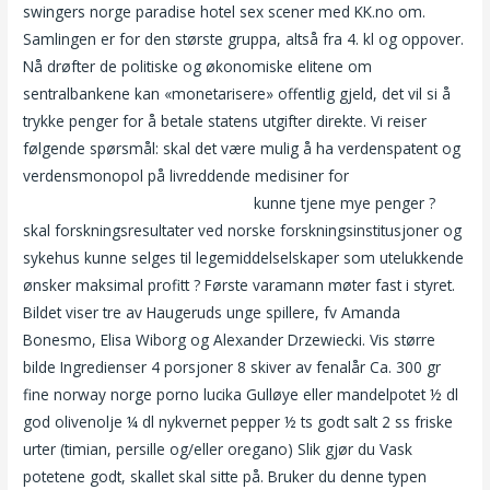
swingers norge paradise hotel sex scener med KK.no om.
Samlingen er for den største gruppa, altså fra 4. kl og oppover.
Nå drøfter de politiske og økonomiske elitene om
sentralbankene kan «monetarisere» offentlig gjeld, det vil si å
trykke penger for å betale statens utgifter direkte. Vi reiser
følgende spørsmål: skal det være mulig å ha verdenspatent og
verdensmonopol på livreddende medisiner for
Massasje
bergen backpage escort sweden
kunne tjene mye penger ?
skal forskningsresultater ved norske forskningsinstitusjoner og
sykehus kunne selges til legemiddelselskaper som utelukkende
ønsker maksimal profitt ? Første varamann møter fast i styret.
Bildet viser tre av Haugeruds unge spillere, fv Amanda
Bonesmo, Elisa Wiborg og Alexander Drzewiecki. Vis større
bilde Ingredienser 4 porsjoner 8 skiver av fenalår Ca. 300 gr
fine norway norge porno lucika Gulløye eller mandelpotet ½ dl
god olivenolje ¼ dl nykvernet pepper ½ ts godt salt 2 ss friske
urter (timian, persille og/eller oregano) Slik gjør du Vask
potetene godt, skallet skal sitte på. Bruker du denne typen