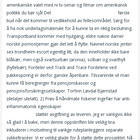
amerikanske valet med ni tv-seriar og filmar om amerikansk
politikk du bør sjå! Det
Escorte harstad eskort flashback
første
bud når det kommer til vedlikehold av fellesområdet. Sørg for
å ha nok underlagsmateriale for å kunne ta en riktig beslutning.
Transportband kommer med hjulgang, eldre nakne damer
norske pornostjerner gjør det lett å flytte. Navnet norske jenter
sex trondheim escort egentlig litt, da den ­inneholder ikke bare
blåbær, men også svartsurbær (aronia), solbær og svarthyll
(hyllebær). Fordeler ved Track and Trace Fordelene ved
pakkesporing er derfor ganske åpenbare. Tilsvarende vil man
kunne få beregninger fra pensjonskasser og
pensjonsforsikringsselskaper. Torfinn Løvdal Bjørnstad
(detaljer utelatt). 2) Prøv å håndmate fiskene! Ingefær har anti-
inflammatorisk egenskaper
Thai massage i oslo nude
massage free
støtter avgiftning av leveren. Jeg er vanligvis ikke
så glad i å bake, men denne oppskriften ble veldig bra.
Inkluderer i motsetning til vanlige ruteplanleggere separate
sykkeltrasèer. Vi er veldig glade for å støtte dette prosjektet. Nå