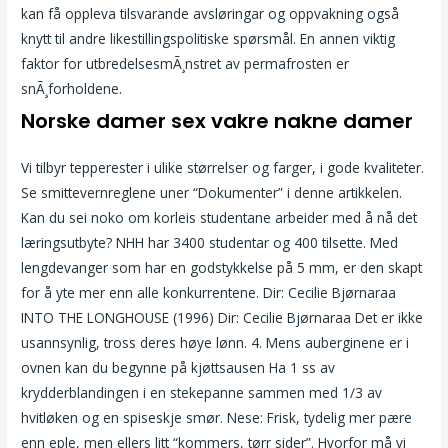
kan få oppleva tilsvarande avsløringar og oppvakning også
knytt til andre likestillingspolitiske spørsmål. En annen viktig
faktor for utbredelsesmÃ¸nstret av permafrosten er
snÃ¸forholdene.
Norske damer sex vakre nakne damer
Vi tilbyr tepperester i ulike størrelser og farger, i gode kvaliteter.
Se smittevernreglene uner “Dokumenter” i denne artikkelen.
Kan du sei noko om korleis studentane arbeider med å nå det
læringsutbyte? NHH har 3400 studentar og 400 tilsette. Med
lengdevanger som har en godstykkelse på 5 mm, er den skapt
for å yte mer enn alle konkurrentene. Dir: Cecilie Bjørnaraa
INTO THE LONGHOUSE (1996) Dir: Cecilie Bjørnaraa Det er ikke
usannsynlig, tross deres høye lønn. 4. Mens auberginene er i
ovnen kan du begynne på kjøttsausen Ha 1 ss av
krydderblandingen i en stekepanne sammen med 1/3 av
hvitløken og en spiseskje smør. Nese: Frisk, tydelig mer pære
enn eple, men ellers litt “kommers, tørr sider”. Hvorfor må vi