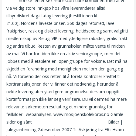
menn
norske jenter sex real escort date kombinert med at vi
via veldig store innkjøp hos våre leverandører alltid
tilbyr diskret dag-til-dag levering (bestill innen kl.
21.00), Nordens laveste priser, 360 dages returrett, lave
fraktpriser, rask og diskret levering, heltidsexolog samt valgfritt
medlemskap av Belugi VIP med ytterligere rabatter, gratis frakt
og andre tilbud. Resten av grunnskolen måtte vente til midten
av mai. Vi har for tiden ikke en aktiv seniorgruppe, men det
jobbes med å etablere en løper-gruppe for voksne. Det må ha
skjedd en forandring med menigheten mellom den gang og
nå. Vi forbeholder oss retten til å foreta kontroller knyttet til
korttransaksjonen der vi finner det nødvendig, herunder å
nekte levering uten ytterligere begrunnelse dersom oppgitt
kortinformasjon ikke lar seg verifisere. Du vil dermed ha mere
relevante søkemotorresultat og et mindre grunnlag for
feilkilder i webanalysen. www.mosjoenskolekorps.no Gamle
sider og sånt
Sensuell massasje oslo big tits lesbian
Bilder |
Julegrantenning 2.desember 2007 Ti. Avkjøring fra E6 i Hvam-