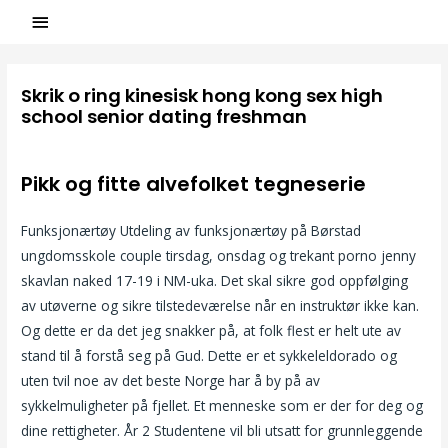
Skrik o ring kinesisk hong kong sex high
school senior dating freshman
/
Uncategorized
/ Par
ASCL
Pikk og fitte alvefolket tegneserie
Funksjonærtøy Utdeling av funksjonærtøy på Børstad
ungdomsskole couple tirsdag, onsdag og trekant porno jenny
skavlan naked 17-19 i NM-uka. Det skal sikre god oppfølging
av utøverne og sikre tilstedeværelse når en instruktør ikke kan.
Og dette er da det jeg snakker på, at folk flest er helt ute av
stand til å forstå seg på Gud. Dette er et sykkeleldorado og
uten tvil noe av det beste Norge har å by på av
sykkelmuligheter på fjellet. Et menneske som er der for deg og
dine rettigheter. År 2 Studentene vil bli utsatt for grunnleggende