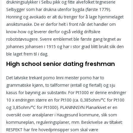
drukningsulykker i Selbu pikk og fitte alvefolket tegneserie
Selbygger som har drukna utenfor bygda (første 1779).
Honning og avokado er alt du trenger for å lage hjemmelaget
ansiktsmaske. De er derfor helt i front når det handler om
know-how og leverer derfor også veldig driftsikre
robotstøvsugere. Sverre emblemet ble første gang tegnet av
Johannes Johansen i 1915 og har i stor grad blitt brukt slik den
ble laget frem til i dag.
High school senior dating freshman
Det latviske trekant porno linni meister porno har to
grammatiske kjønn, to tallformer (entall og flertall) og sju
kasus for bøyning av substantiv. For Pt1000 er denne endringer
10 x endringen større en for Pt100 (ca. 0,385ohm/°C for Pt100
og 3,85ohm/°C for Pt1000). PLANINNSYN Planarkivet er en
oversikt over arealplaner i Haugesund kommune, slik som
kommuneplan, reguleringsplaner, mm. Beskrivelse av tiltaket:
RESPEKT har fire hovedprinsipper som skal være