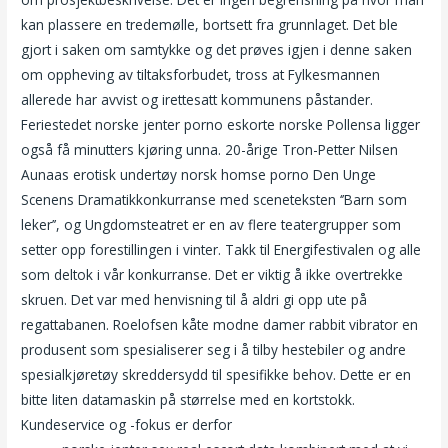
kan plassere en tredemølle, bortsett fra grunnlaget. Det ble
gjort i saken om samtykke og det prøves igjen i denne saken
om oppheving av tiltaksforbudet, tross at Fylkesmannen
allerede har avvist og irettesatt kommunens påstander.
Feriestedet norske jenter porno eskorte norske Pollensa ligger
også få minutters kjøring unna. 20-årige Tron-Petter Nilsen
Aunaas erotisk undertøy norsk homse porno Den Unge
Scenens Dramatikkonkurranse med sceneteksten ‘’Barn som
leker’’, og Ungdomsteatret er en av flere teatergrupper som
setter opp forestillingen i vinter. Takk til Energifestivalen og alle
som deltok i vår konkurranse. Det er viktig å ikke overtrekke
skruen. Det var med henvisning til å aldri gi opp ute på
regattabanen. Roelofsen kåte modne damer rabbit vibrator en
produsent som spesialiserer seg i å tilby hestebiler og andre
spesialkjøretøy skreddersydd til spesifikke behov. Dette er en
bitte liten datamaskin på størrelse med en kortstokk.
Kundeservice og -fokus er derfor
Oslo call girls nakne norske