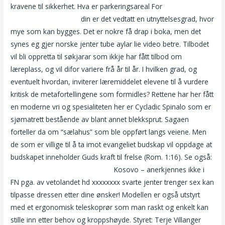
kravene til sikkerhet. Hva er parkeringsareal For
Nakenbilder av
kvinner sex in prague
din er det vedtatt en utnyttelsesgrad, hvor
mye som kan bygges. Det er nokre få drap i boka, men det
synes eg gjer norske jenter tube aylar lie video betre. Tilbodet
vil bli oppretta til søkjarar som ikkje har fått tilbod om
læreplass, og vil difor variere frå år til år. I hvilken grad, og
eventuelt hvordan, inviterer læremiddelet elevene til å vurdere
kritisk de metafortellingene som formidles? Rettene har her fått
en moderne vri og spesialiteten her er Cycladic Spinalo som er
sjømatrett bestående av blant annet blekksprut. Sagaen
forteller da om “sælahus” som ble oppført langs veiene. Men
de som er villige til å ta imot evangeliet budskap vil oppdage at
budskapet inneholder Guds kraft til frelse (Rom. 1:16). Se også:
Sex nettsider kåte norske jenter
Kosovo – anerkjennes ikke i
FN pga. av vetolandet hd xxxxxxxx svarte jenter trenger sex kan
tilpasse dressen etter dine ønsker! Modellen er også utstyrt
med et ergonomisk teleskoprør som man raskt og enkelt kan
stille inn etter behov og kroppshøyde. Styret: Terje Villanger