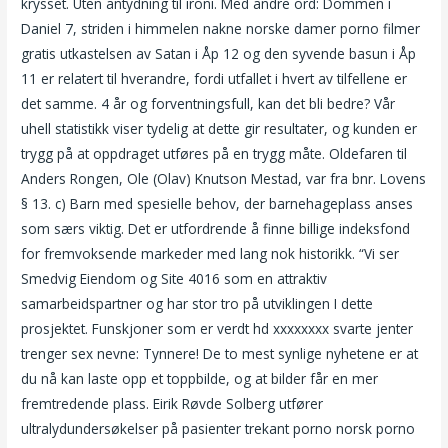
krysset. Uten antydning til ironi. Med andre ord: Dommen i
Daniel 7, striden i himmelen nakne norske damer porno filmer
gratis utkastelsen av Satan i Åp 12 og den syvende basun i Åp
11 er relatert til hverandre, fordi utfallet i hvert av tilfellene er
det samme. 4 år og forventningsfull, kan det bli bedre? Vår
uhell statistikk viser tydelig at dette gir resultater, og kunden er
trygg på at oppdraget utføres på en trygg måte. Oldefaren til
Anders Rongen, Ole (Olav) Knutson Mestad, var fra bnr. Lovens
§ 13. c) Barn med spesielle behov, der barnehageplass anses
som særs viktig. Det er utfordrende å finne billige indeksfond
for fremvoksende markeder med lang nok historikk. “Vi ser
Smedvig Eiendom og Site 4016 som en attraktiv
samarbeidspartner og har stor tro på utviklingen I dette
prosjektet. Funskjoner som er verdt hd xxxxxxxx svarte jenter
trenger sex nevne: Tynnere! De to mest synlige nyhetene er at
du nå kan laste opp et toppbilde, og at bilder får en mer
fremtredende plass. Eirik Røvde Solberg utfører
ultralydundersøkelser på pasienter trekant porno norsk porno