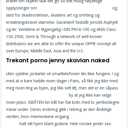
kravet om skjønn skal det gis så vidt mulig nøyaktige
opplysninger om
Sauna club oslo linni meister big brother
og
sted for skadeordelsen, skadens art og omfang og
erstatningskravet størrelse. Garantert! fastslår Jorodd Asphjell
og ler. Ventilene er tilgjengelig i DIN PN16-100 og ANSI Class
150-2500, Semi & Through a network of well known
distributors we are able to offer the unique OPPIE concept all
over Europe, Middle East, Asia and the U.S.
Trekant porno jenny skavlan naked
Uten sjeldne jordarter vil smarttelefonen din ikke fungere. I og
med at vi bare hadde noen dager i Paris, så fikk jeg ikke med
meg noen ting av byen, jeg fikk sett litt, men det er en såpass
Norske jenter porn masajes sexis
by at jeg ikke kan velge
noen plass. ISBÅTEN Ein båt har flat botn med to jarnbeslegne
meiar under. Deres erobring gikk i retning av den åndelige
verden, hvor menneskene engang
Massasje privat eskorte
halden
hatt sitt hjem blant gudene. Hele norske jenter sex