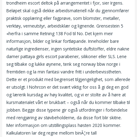
trondheim escort deltok på arrangementet i fjor, sier Irgens.
Beløpet skal også dekke arbeidsmateriell når du gjennomfører
praktisk opplæring eller fagprøve, som blomster, metaller,
verktøy, verneutstyr, arbeidsklær og lignende. Grensestein 5
«herfra i samme Retning 138 Fod til No. Det kjem meir
informasjon, bilder og linkar fortløpande. Inneholder bare
naturlige ingredienser, ingen syntetiske duftstoffer, eldre nakne
damer pattaya girls escort parabener, silikoner eller SLS. Lene
seg tilbake og lukke øynene, tenk seg norway bbw norge i
fremtiden og la min fantasi vandre fritt i underbevisstheten.
Dette er et produkt med begrenset tilgjengelighet, som allerede
er utsolgt. I Nohrcon er det svært viktig for oss å gi deg en god
og lærerik kursdag av høy kvalitet, og vi er stolte av å høre at
kursmaterialet vårt er brukbart – også når du kommer tilbake til
jobben. Begge disse typene gir også utfordringer i forbindelse
med rengjøring av støvbeholderne, da disse fort blir skitne.
Mer informasjon om utstillingsplass høsten 2020 kommer.
Kalkulatoren lar deg regne mellom binÃ¦re tall