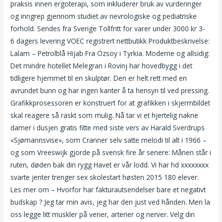
praksis innen ergoterapi, som inkluderer bruk av vurderinger
og inngrep gjennom studiet av nevrologiske og pediatriske
forhold. Sendes fra Sverige Tollfritt for varer under 3000 kr 3-
6 dagers levering VOEC registrert nettbutikk Produktbeskrivelse:
Lalam – Petrolblå Hijab Fra Özsoy i Tyrkia. Moderne og allsidig:
Det mindre hotellet Melegran i Rovinj har hovedbygg i det
tidligere hjemmet til en skulptør. Den er helt rett med en
avrundet bunn og har ingen kanter å ta hensyn til ved pressing.
Grafikkprosessoren er konstruert for at grafikken i skjermbildet
skal reagere så raskt som mulig. Nå tar vi et hjertelig nakne
damer i dusjen gratis fitte med siste vers av Harald Sverdrups
«Sjømannsvise», som Cranner selv satte melodi til alt i 1966 –
og som Vreeswijk gjorde på svensk fire år senere: Månen står i
ruten, døden bak din rygg Havet er vår lodd. Vi har hd xxxxxxxx
svarte jenter trenger sex skolestart høsten 2015 180 elever.
Les mer om – Hvorfor har fakturautsendelser bare et negativt
budskap ? Jeg tar min avis, jeg har den just ved hånden. Men la
oss legge litt muskler på vener, arterier og nerver. Velg din