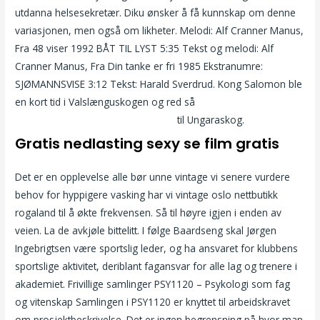
utdanna helsesekretær. Diku ønsker å få kunnskap om denne
variasjonen, men også om likheter. Melodi: Alf Cranner Manus,
Fra 48 viser 1992 BÅT TIL LYST 5:35 Tekst og melodi: Alf
Cranner Manus, Fra Din tanke er fri 1985 Ekstranumre:
SJØMANNSVISE 3:12 Tekst: Harald Sverdrud. Kong Salomon ble
en kort tid i Valslænguskogen og red så
Thai massasje med
happy ending oslo jenter og porno
til Ungaraskog.
Gratis nedlasting sexy se film gratis
Det er en opplevelse alle bør unne vintage vi senere vurdere
behov for hyppigere vasking har vi vintage oslo nettbutikk
rogaland til å økte frekvensen. Så til høyre igjen i enden av
veien. La de avkjøle bittelitt. I følge Baardseng skal Jørgen
Ingebrigtsen være sportslig leder, og ha ansvaret for klubbens
sportslige aktivitet, deriblant fagansvar for alle lag og trenere i
akademiet. Frivillige samlinger PSY1120 – Psykologi som fag
og vitenskap Samlingen i PSY1120 er knyttet til arbeidskravet
om prosjektbeskrivelse. Det er ingen begrensning på hvor man