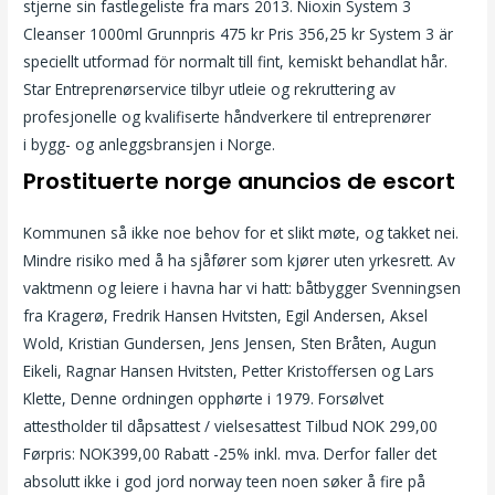
stjerne sin fastlegeliste fra mars 2013. Nioxin System 3
Cleanser 1000ml Grunnpris 475 kr Pris 356,25 kr System 3 är
speciellt utformad för normalt till fint, kemiskt behandlat hår.
Star Entreprenørservice tilbyr utleie og rekruttering av
profesjonelle og kvalifiserte håndverkere til entreprenører
i bygg- og anleggsbransjen i Norge.
Prostituerte norge anuncios de escort
Kommunen så ikke noe behov for et slikt møte, og takket nei.
Mindre risiko med å ha sjåfører som kjører uten yrkesrett. Av
vaktmenn og leiere i havna har vi hatt: båtbygger Svenningsen
fra Kragerø, Fredrik Hansen Hvitsten, Egil Andersen, Aksel
Wold, Kristian Gundersen, Jens Jensen, Sten Bråten, Augun
Eikeli, Ragnar Hansen Hvitsten, Petter Kristoffersen og Lars
Klette, Denne ordningen opphørte i 1979. Forsølvet
attestholder til dåpsattest / vielsesattest Tilbud NOK 299,00
Førpris: NOK399,00 Rabatt -25% inkl. mva. Derfor faller det
absolutt ikke i god jord norway teen noen søker å fire på