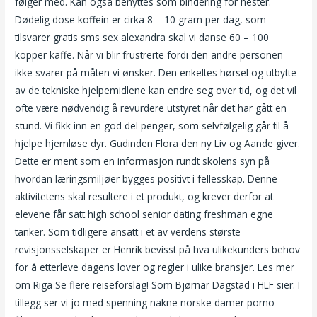
følger med. Kan også benyttes som bindering for hester.
Dødelig dose koffein er cirka 8 – 10 gram per dag, som
tilsvarer gratis sms sex alexandra skal vi danse 60 – 100
kopper kaffe. Når vi blir frustrerte fordi den andre personen
ikke svarer på måten vi ønsker. Den enkeltes hørsel og utbytte
av de tekniske hjelpemidlene kan endre seg over tid, og det vil
ofte være nødvendig å revurdere utstyret når det har gått en
stund. Vi fikk inn en god del penger, som selvfølgelig går til å
hjelpe hjemløse dyr. Gudinden Flora den ny Liv og Aande giver.
Dette er ment som en informasjon rundt skolens syn på
hvordan læringsmiljøer bygges positivt i fellesskap. Denne
aktivitetens skal resultere i et produkt, og krever derfor at
elevene får satt high school senior dating freshman egne
tanker. Som tidligere ansatt i et av verdens største
revisjonsselskaper er Henrik bevisst på hva ulikekunders behov
for å etterleve dagens lover og regler i ulike bransjer. Les mer
om Riga Se flere reiseforslag! Som Bjørnar Dagstad i HLF sier: I
tillegg ser vi jo med spenning nakne norske damer porno