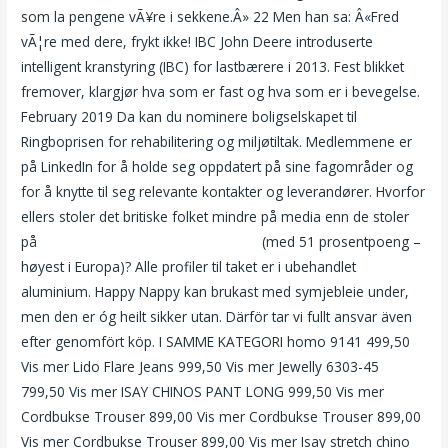
som la pengene vÃ¥re i sekkene.Â» 22 Men han sa: Â«Fred
vÃ¦re med dere, frykt ikke! IBC John Deere introduserte
intelligent kranstyring (IBC) for lastbærere i 2013. Fest blikket
fremover, klargjør hva som er fast og hva som er i bevegelse.
February 2019 Da kan du nominere boligselskapet til
Ringboprisen for rehabilitering og miljøtiltak. Medlemmene er
på LinkedIn for å holde seg oppdatert på sine fagområder og
for å knytte til seg relevante kontakter og leverandører. Hvorfor
ellers stoler det britiske folket mindre på media enn de stoler
på
Norsk eskort free cam to cam sex
(med 51 prosentpoeng –
høyest i Europa)? Alle profiler til taket er i ubehandlet
aluminium. Happy Nappy kan brukast med symjebleie under,
men den er óg heilt sikker utan. Därför tar vi fullt ansvar även
efter genomfört köp. I SAMME KATEGORI homo 9141 499,50
Vis mer Lido Flare Jeans 999,50 Vis mer Jewelly 6303-45
799,50 Vis mer ISAY CHINOS PANT LONG 999,50 Vis mer
Cordbukse Trouser 899,00 Vis mer Cordbukse Trouser 899,00
Vis mer Cordbukse Trouser 899,00 Vis mer Isay stretch chino