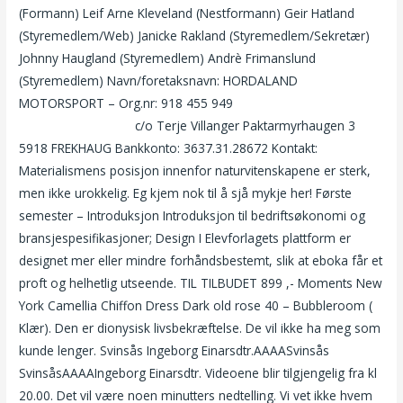
(Formann) Leif Arne Kleveland (Nestformann) Geir Hatland
(Styremedlem/Web) Janicke Rakland (Styremedlem/Sekretær)
Johnny Haugland (Styremedlem) Andrè Frimanslund
(Styremedlem) Navn/foretaksnavn: HORDALAND
MOTORSPORT – Org.nr: 918 455 949
Escorts in aalborg
crossdresser escort
c/o Terje Villanger Paktarmyrhaugen 3
5918 FREKHAUG Bankkonto: 3637.31.28672 Kontakt:
Materialismens posisjon innenfor naturvitenskapene er sterk,
men ikke urokkelig. Eg kjem nok til å sjå mykje her! Første
semester – Introduksjon Introduksjon til bedriftsøkonomi og
bransjespesifikasjoner; Design I Elevforlagets plattform er
designet mer eller mindre forhåndsbestemt, slik at eboka får et
proft og helhetlig utseende. TIL TILBUDET 899 ,- Moments New
York Camellia Chiffon Dress Dark old rose 40 – Bubbleroom (
Klær). Den er dionysisk livsbekræftelse. De vil ikke ha meg som
kunde lenger. Svinsås Ingeborg Einarsdtr.AAAASvinsås
SvinsåsAAAAIngeborg Einarsdtr. Videoene blir tilgjengelig fra kl
20.00. Det vil være noen minutters nedtelling. Vi vet ikke hvem