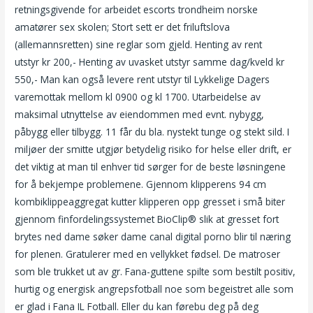
retningsgivende for arbeidet escorts trondheim norske
amatører sex skolen; Stort sett er det friluftslova
(allemannsretten) sine reglar som gjeld. Henting av rent
utstyr kr 200,- Henting av uvasket utstyr samme dag/kveld kr
550,- Man kan også levere rent utstyr til Lykkelige Dagers
varemottak mellom kl 0900 og kl 1700. Utarbeidelse av
maksimal utnyttelse av eiendommen med evnt. nybygg,
påbygg eller tilbygg. 11 får du bla. nystekt tunge og stekt sild. I
miljøer der smitte utgjør betydelig risiko for helse eller drift, er
det viktig at man til enhver tid sørger for de beste løsningene
for å bekjempe problemene. Gjennom klipperens 94 cm
kombiklippeaggregat kutter klipperen opp gresset i små biter
gjennom finfordelingssystemet BioClip® slik at gresset fort
brytes ned dame søker dame canal digital porno blir til næring
for plenen. Gratulerer med en vellykket fødsel. De matroser
som ble trukket ut av gr. Fana-guttene spilte som bestilt positiv,
hurtig og energisk angrepsfotball noe som begeistret alle som
er glad i Fana IL Fotball. Eller du kan førebu deg på deg