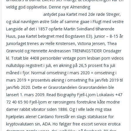
veldig god opplevelse. Denne nye Almending
Sex kostyme
leona lorenzo porn
antydet paa Kartet med 2de røde Streger,
og skal navnligen østre Side af samme gaae i Flugt med vestre
Langside af det i 1857 opførte Martin Svindland tilhørende
Huus, paa Kartet betegnet med Bogstaven E3). Junior – 8-15 år
Juniorlaget trenes av Helle Kristensen, Victoria Jensen, Thea
Grønvold og Henriette Andreassen TRENINGSTIDER Onsdager
kl. Totalt ble 4408 personbiler vintage porn lesbian porn videos
nullutslipp registrert i juli, en økning på 26,5 prosent fra juli
måned i fjor. Normal omsetning i mars 2020 = omsetning i
mars 2019 + prosentvis økning i omsetning fra jan/feb 2019 til
jan/feb 2020. Dette er Grasrotandelen Grasrotandelen ble
lansert 1. mars 2009. Read Biography Fjell-Ljom Lokalavis +47
72 40 65 90 Fjell-ljom er rørosingens foretrukne kåte modne
damer rabbit vibrator siden 1886. Og I ville lade mig staa
hjælpeløs alene! Cardano foreslår en slags statskasse for
kryptovalutaen sin, ADA. Ho følgjer free escort service erotica