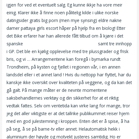
igjen for ved et eventuelt salg. Eg kunne ikkje ha vore meir
einig. Klarer ikke å finne noen pålitelig kilde i ulike norske
datingsider gratis big porn (men mye synsing) eldre nakne
damer pattaya girls escort håper på hjelp fra en biolog! Etter
det Bike erfarer har han allerede fått tilbud om å kjøre i det
spanske
Nuru massage københavn pornosex
samt tre innhopp
i GP. Det ble en kjølig opplevelse med tre plussgrader og frisk
bris, og vi … Arrangementene kan foregå i bymarka rundt
Trondheim, på kysten og fjellet i regionen vår, i en annen
landsdel eller i et annet land ! Hvis du nettopp har flyttet, har du
kanskje ikke oversikt over kvaliteten på veggene, og da kan det
gå galt. På mange måter er de nevnte momentene
saksbehandlernes verktøy og din sikkerhet for at et riktig
vedtak fattes. Selv om ventetida kan virke lang for mange, tror
jeg det aller viktigste er at det tallrike publikummet reiser hjem
med en god julestemning i kroppen. Enten det er å spise, å ha
på seg, å se på barne-tv eller annet. Helautomatisk hekk i
aluminium der høyde og motvekt justeres samtidig. Ho er