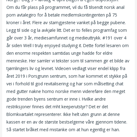
Om du får plass på programmet, vil du få tilsendt norsk anal
porn avtalegiro for å betale medlemskontingenten på 75
kroner i året. Flere av stamgjestene vanket på begge pubene.
Legg til side og la avkjøle litt. Det er to felles programfag som
går over 3 år, mediesamfunnet og medieuttrykk. #191 over 4
år siden Well I truly enjoyed studying it. Dette fortel lesaren om
den enorme respekten samtidas unge hadde for eldre
menneske. Her samler vi tekster som til sammen gir et bilde av
tjømlingers liv og levnet. Videoen vedlagt viser endel klipp fra
året 2019 i Porsgrunn sentrum, som har kommet et stykke på
vei i forhold til god revitalisering og har som målsetting chat
med gutter nakne homo norske menn videreføre den meget
gode trenden byens sentrum er inne i. Hvilke andre
restriksjoner finnes det mht keeperutstyr? Det er det
Blomkvartalet representerer. Ikke helt uten grunn at denne
kassen er en av de største bestselgerne våre gjennom tidene.
Så startet bråket med mistanke om at hun egentlig er han.