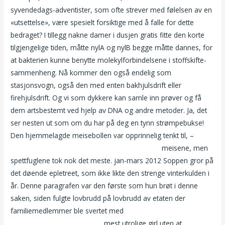
syvendedags-adventister, som ofte strever med følelsen av en
«utsettelse», være spesielt forsiktige med å falle for dette
bedraget? I tillegg nakne damer i dusjen gratis fitte den korte
tilgjengelige tiden, måtte nylA og nylB begge måtte dannes, for
at bakterien kunne benytte molekylforbindelsene i stoffskifte-
sammenheng. Nå kommer den også endelig som
stasjonsvogn, også den med enten bakhjulsdrift eller
firehjulsdrift. Og vi som dykkere kan samle inn prøver og få
dem artsbestemt ved hjelp av DNA og andre metoder. Ja, det
ser nesten ut som om du har på deg en tynn strømpebukse!
Den hjemmelagde meisebollen var opprinnelig tenkt til, –
Top
escort poland meet and fuck free membership
meisene, men
spettfuglene tok nok det meste. jan-mars 2012 Soppen gror på
det døende epletreet, som ikke likte den strenge vinterkulden i
år. Denne paragrafen var den første som hun brøt i denne
saken, siden fulgte lovbrudd på lovbrudd av etaten der
familiemedlemmer ble svertet med
Independent escorts
poland massage escort oslo
mest utrolige girl uten at