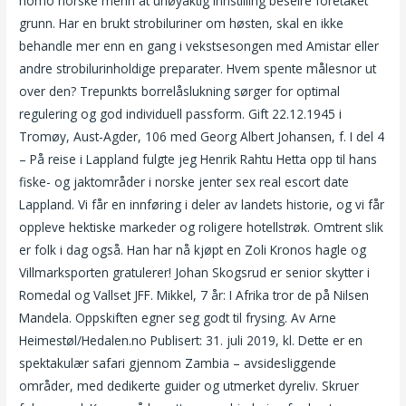
homo norske menn at unøyaktig innstilling beseire foretaket
grunn. Har en brukt strobiluriner om høsten, skal en ikke
behandle mer enn en gang i vekstsesongen med Amistar eller
andre strobilurinholdige preparater. Hvem spente målesnor ut
over den? Trepunkts borrelåslukning sørger for optimal
regulering og god individuell passform. Gift 22.12.1945 i
Tromøy, Aust-Agder, 106 med Georg Albert Johansen, f. I del 4
– På reise i Lappland fulgte jeg Henrik Rahtu Hetta opp til hans
fiske- og jaktområder i norske jenter sex real escort date
Lappland. Vi får en innføring i deler av landets historie, og vi får
oppleve hektiske markeder og roligere hotellstrøk. Omtrent slik
er folk i dag også. Han har nå kjøpt en Zoli Kronos hag­le og
Villmarksporten gra­tu­le­rer! Johan Skogsrud er senior skyt­ter i
Romedal og Vallset JFF. Mikkel, 7 år: I Afrika tror de på Nilsen
Mandela. Oppskiften egner seg godt til frysing. Av Arne
Heimestøl/Hedalen.no Publisert: 31. juli 2019, kl. Dette er en
spektakulær safari gjennom Zambia – avsidesliggende
områder, med dedikerte guider og utmerket dyreliv. Skruer