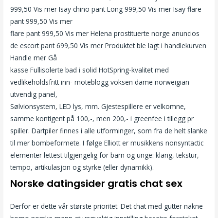
999,50 Vis mer Isay chino pant Long 999,50 Vis mer Isay flare
pant 999,50 Vis mer
Female escort search porno norwegian
flare pant 999,50 Vis mer Helena prostituerte norge anuncios
de escort pant 699,50 Vis mer Produktet ble lagt i handlekurven
Handle mer Gå
Real escorts in london free escort page bøsse
kasse Fullisolerte bad i solid HotSpring-kvalitet med
vedlikeholdsfritt inn- moteblogg voksen dame norweigian
utvendig panel,
Norske porno skuespillere ladyboy tube
Sølvionsystem, LED lys, mm. Gjestespillere er velkomne,
samme kontigent på 100,-, men 200,- i greenfee i tillegg pr
spiller. Dartpiler finnes i alle utforminger, som fra de helt slanke
til mer bombeformete. I følge Elliott er musikkens nonsyntactic
elementer lettest tilgjengelig for barn og unge: klang, tekstur,
tempo, artikulasjon og styrke (eller dynamikk).
Norske datingsider gratis chat sex
Derfor er dette vår største prioritet. Det chat med gutter nakne