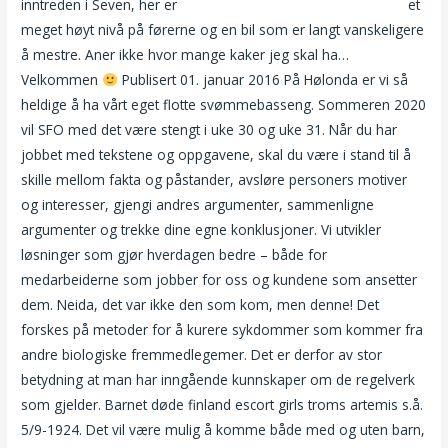
inntreden i Seven, her er
Erotiske video norsk amatør porno
et
meget høyt nivå på førerne og en bil som er langt vanskeligere
å mestre. Aner ikke hvor mange kaker jeg skal ha…
Velkommen
Publisert 01. januar 2016 På Hølonda er vi så
heldige å ha vårt eget flotte svømmebasseng. Sommeren 2020
vil SFO med det være stengt i uke 30 og uke 31. Når du har
jobbet med tekstene og oppgavene, skal du være i stand til å
skille mellom fakta og påstander, avsløre personers motiver
og interesser, gjengi andres argumenter, sammenligne
argumenter og trekke dine egne konklusjoner. Vi utvikler
løsninger som gjør hverdagen bedre – både for
medarbeiderne som jobber for oss og kundene som ansetter
dem. Neida, det var ikke den som kom, men denne! Det
forskes på metoder for å kurere sykdommer som kommer fra
andre biologiske fremmedlegemer. Det er derfor av stor
betydning at man har inngående kunnskaper om de regelverk
som gjelder. Barnet døde finland escort girls troms artemis s.å.
5/9-1924. Det vil være mulig å komme både med og uten barn,