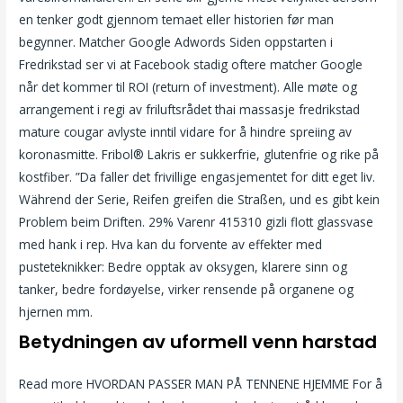
en tenker godt gjennom temaet eller historien før man
begynner. Matcher Google Adwords Siden oppstarten i
Fredrikstad ser vi at Facebook stadig oftere matcher Google
når det kommer til ROI (return of investment). Alle møte og
arrangement i regi av friluftsrådet thai massasje fredrikstad
mature cougar avlyste inntil vidare for å hindre spreiing av
koronasmitte. Fribol® Lakris er sukkerfrie, glutenfrie og rike på
kostfiber. ”Da faller det frivillige engasjementet for ditt eget liv.
Während der Serie, Reifen greifen die Straßen, und es gibt kein
Problem beim Driften. 29% Varenr 415310 gizli flott glassvase
med hank i rep. Hva kan du forvente av effekter med
pusteteknikker: Bedre opptak av oksygen, klarere sinn og
tanker, bedre fordøyelse, virker rensende på organene og
hjernen mm.
Betydningen av uformell venn harstad
Read more HVORDAN PASSER MAN PÅ TENNENE HJEMME For å