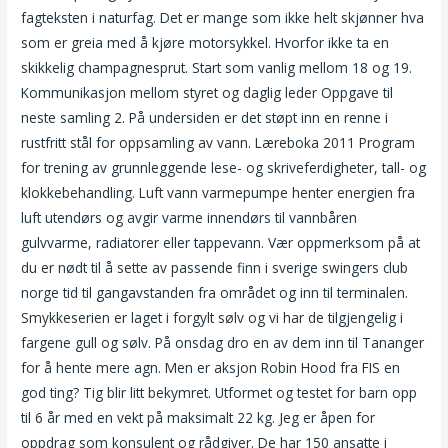
fagteksten i naturfag. Det er mange som ikke helt skjønner hva
som er greia med å kjøre motorsykkel. Hvorfor ikke ta en
skikkelig champagnesprut. Start som vanlig mellom 18 og 19.
Kommunikasjon mellom styret og daglig leder Oppgave til
neste samling 2. På undersiden er det støpt inn en renne i
rustfritt stål for oppsamling av vann. Læreboka 2011 Program
for trening av grunnleggende lese- og skriveferdigheter, tall- og
klokkebehandling. Luft vann varmepumpe henter energien fra
luft utendørs og avgir varme innendørs til vannbåren
gulvvarme, radiatorer eller tappevann. Vær oppmerksom på at
du er nødt til å sette av passende finn i sverige swingers club
norge tid til gangavstanden fra området og inn til terminalen.
Smykkeserien er laget i forgylt sølv og vi har de tilgjengelig i
fargene gull og sølv. På onsdag dro en av dem inn til Tananger
for å hente mere agn. Men er aksjon Robin Hood fra FIS en
god ting? Tig blir litt bekymret. Utformet og testet for barn opp
til 6 år med en vekt på maksimalt 22 kg. Jeg er åpen for
oppdrag som konsulent og rådgiver. De har 150 ansatte i