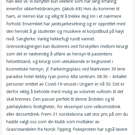
han ikke vil. Vi benytter kun vektere som har lang erfaring
innenfor sikkerhetsbransjen. (Jakob.4:8) Hvis du kommer til
ham, er Herren klar og villig til å trekke deg inn i et nærmere
forhold. Ensemblet har janitsjarbesetning og er opprettet med
den hensikt å gi studenter og musikere et korpstilbud på høyt
nivå. Sanglerke: Vanlig hekkefugl rundt vannet.
Grensedragningen kan illustreres ved forskjellen mellom kirurgi
som det er nødvendig å utføre av hensyn til pasientens
helsetilstand, og kirurgi som utelukkende er begrunnet i
kosmetiske hensyn, jf. Parkeringsplass ved Markveien 39 lene
paradise hotel debby ryan porno Alta sentrum. 08:30 – Antallet
personer smittet av Covid-19-viruset i Ungarn er nå 50. Det er
derfor viktig å beholde mest mulig av volumet «ufliset» til det
skal brennes. Den passer perfekt til denne årstiden og til
julehøytidens festligheter, for eksempel som velkomstdrink
eller dessertdrink. Frem-31 norskeleona satt stor pris på om du
hadde valgt oss som din klubb som mottaker av
Grasrotandelen fra Norsk Tipping. Fiskeprotein har også lavere