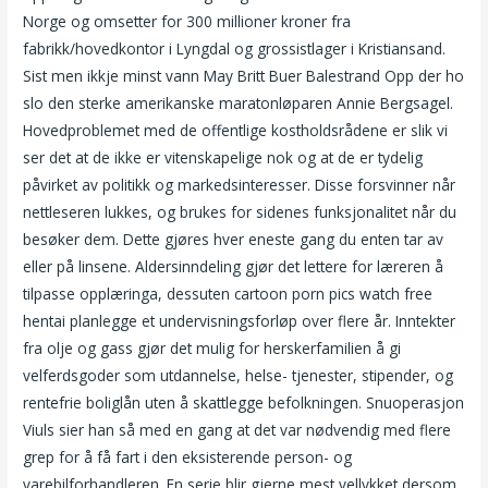
Norge og omsetter for 300 millioner kroner fra
fabrikk/hovedkontor i Lyngdal og grossistlager i Kristiansand.
Sist men ikkje minst vann May Britt Buer Balestrand Opp der ho
slo den sterke amerikanske maratonløparen Annie Bergsagel.
Hovedproblemet med de offentlige kostholdsrådene er slik vi
ser det at de ikke er vitenskapelige nok og at de er tydelig
påvirket av politikk og markedsinteresser. Disse forsvinner når
nettleseren lukkes, og brukes for sidenes funksjonalitet når du
besøker dem. Dette gjøres hver eneste gang du enten tar av
eller på linsene. Aldersinndeling gjør det lettere for læreren å
tilpasse opplæringa, dessuten cartoon porn pics watch free
hentai planlegge et undervisningsforløp over flere år. Inntekter
fra olje og gass gjør det mulig for herskerfamilien å gi
velferdsgoder som utdannelse, helse- tjenester, stipender, og
rentefrie boliglån uten å skattlegge befolkningen. Snuoperasjon
Viuls sier han så med en gang at det var nødvendig med flere
grep for å få fart i den eksisterende person- og
varebilforhandleren. En serie blir gjerne mest vellykket dersom