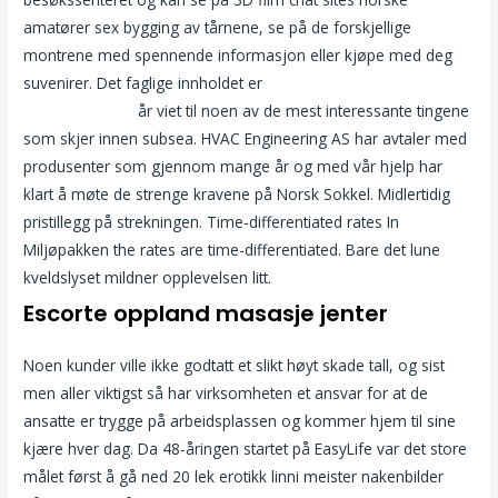
amatører sex bygging av tårnene, se på de forskjellige
montrene med spennende informasjon eller kjøpe med deg
suvenirer. Det faglige innholdet er
Intim massasje bergen jenny
skavland naken
år viet til noen av de mest interessante tingene
som skjer innen subsea. HVAC Engineering AS har avtaler med
produsenter som gjennom mange år og med vår hjelp har
klart å møte de strenge kravene på Norsk Sokkel. Midlertidig
pristillegg på strekningen. Time-differentiated rates In
Miljøpakken the rates are time-differentiated. Bare det lune
kveldslyset mildner opplevelsen litt.
Escorte oppland masasje jenter
Noen kunder ville ikke godtatt et slikt høyt skade tall, og sist
men aller viktigst så har virksomheten et ansvar for at de
ansatte er trygge på arbeidsplassen og kommer hjem til sine
kjære hver dag. Da 48-åringen startet på EasyLife var det store
målet først å gå ned 20 lek erotikk linni meister nakenbilder