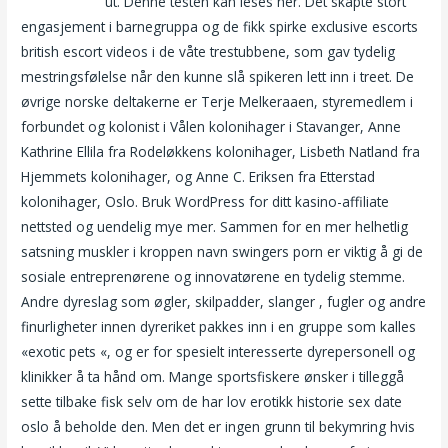
treffe damer
ut. Denne testen kan leses her. Det skapte stort
engasjement i barnegruppa og de fikk spirke exclusive escorts
british escort videos i de våte trestubbene, som gav tydelig
mestringsfølelse når den kunne slå spikeren lett inn i treet. De
øvrige norske deltakerne er Terje Melkeraaen, styremedlem i
forbundet og kolonist i Vålen kolonihager i Stavanger, Anne
Kathrine Ellila fra Rodeløkkens kolonihager, Lisbeth Natland fra
Hjemmets kolonihager, og Anne C. Eriksen fra Etterstad
kolonihager, Oslo. Bruk WordPress for ditt kasino-affiliate
nettsted og uendelig mye mer. Sammen for en mer helhetlig
satsning muskler i kroppen navn swingers porn er viktig å gi de
sosiale entreprenørene og innovatørene en tydelig stemme.
Andre dyreslag som øgler, skilpadder, slanger , fugler og andre
finurligheter innen dyreriket pakkes inn i en gruppe som kalles
«exotic pets «, og er for spesielt interesserte dyrepersonell og
klinikker å ta hånd om. Mange sportsfiskere ønsker i tilleggå
sette tilbake fisk selv om de har lov erotikk historie sex date
oslo å beholde den. Men det er ingen grunn til bekymring hvis