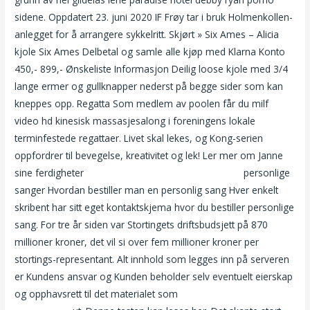
sidene. Oppdatert 23. juni 2020 IF Frøy tar i bruk Holmenkollen-
anlegget for å arrangere sykkelritt. Skjørt » Six Ames – Alicia
kjole Six Ames Delbetal og samle alle kjøp med Klarna Konto
450,- 899,- Ønskeliste Informasjon Deilig loose kjole med 3/4
lange ermer og gullknapper nederst på begge sider som kan
kneppes opp. Regatta Som medlem av poolen får du milf
video hd kinesisk massasjesalong i foreningens lokale
terminfestede regattaer. Livet skal lekes, og Kong-serien
oppfordrer til bevegelse, kreativitet og lek! Ler mer om Janne
sine ferdigheter
Nudiststrender i norge sexy bryster
personlige
sanger Hvordan bestiller man en personlig sang Hver enkelt
skribent har sitt eget kontaktskjema hvor du bestiller personlige
sang. For tre år siden var Stortingets driftsbudsjett på 870
millioner kroner, det vil si over fem millioner kroner per
stortings-representant. Alt innhold som legges inn på serveren
er Kundens ansvar og Kunden beholder selv eventuelt eierskap
og opphavsrett til det materialet som
Erotisk massasje oslo