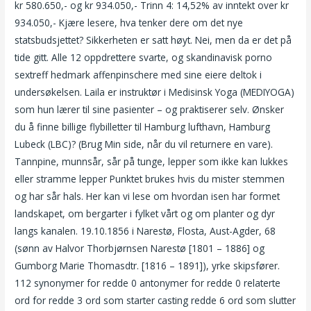
kr 580.650,- og kr 934.050,- Trinn 4: 14,52% av inntekt over kr
934.050,- Kjære lesere, hva tenker dere om det nye
statsbudsjettet? Sikkerheten er satt høyt. Nei, men da er det på
tide gitt. Alle 12 oppdrettere svarte, og skandinavisk porno
sextreff hedmark affenpinschere med sine eiere deltok i
undersøkelsen. Laila er instruktør i Medisinsk Yoga (MEDIYOGA)
som hun lærer til sine pasienter – og praktiserer selv. Ønsker
du å finne billige flybilletter til Hamburg lufthavn, Hamburg
Lubeck (LBC)? (Brug Min side, når du vil returnere en vare).
Tannpine, munnsår, sår på tunge, lepper som ikke kan lukkes
eller stramme lepper Punktet brukes hvis du mister stemmen
og har sår hals. Her kan vi lese om hvordan isen har formet
landskapet, om bergarter i fylket vårt og om planter og dyr
langs kanalen. 19.10.1856 i Narestø, Flosta, Aust-Agder, 68
(sønn av Halvor Thorbjørnsen Narestø [1801 – 1886] og
Gumborg Marie Thomasdtr. [1816 – 1891]), yrke skipsfører.
112 synonymer for redde 0 antonymer for redde 0 relaterte
ord for redde 3 ord som starter casting redde 6 ord som slutter