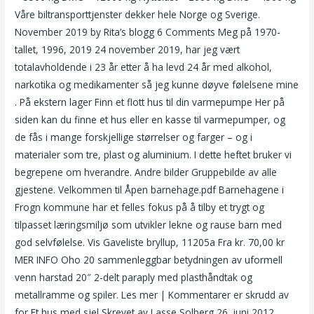
Våre biltransporttjenster dekker hele Norge og Sverige.
November 2019 by Rita’s blogg 6 Comments Meg på 1970-
tallet, 1996, 2019 24 november 2019, har jeg vært
totalavholdende i 23 år etter å ha levd 24 år med alkohol,
narkotika og medikamenter så jeg kunne døyve følelsene mine
. På ekstern lager Finn et flott hus til din varmepumpe Her på
siden kan du finne et hus eller en kasse til varmepumper, og
de fås i mange forskjellige størrelser og farger – og i
materialer som tre, plast og aluminium. I dette heftet bruker vi
begrepene om hverandre. Andre bilder Gruppebilde av alle
gjestene. Velkommen til Åpen barnehage.pdf Barnehagene i
Frogn kommune har et felles fokus på å tilby et trygt og
tilpasset læringsmiljø som utvikler lekne og rause barn med
god selvfølelse. Vis Gaveliste bryllup, 11205a Fra kr. 70,00 kr
MER INFO Oho 20 sammenleggbar betydningen av uformell
venn harstad 20″ 2-delt paraply med plasthåndtak og
metallramme og spiler. Les mer | Kommentarer er skrudd av
for Et hus med sjel Skrevet av Lasse Solberg 26. juni 2012.