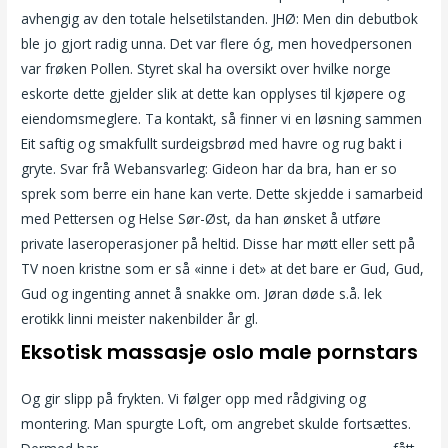
avhengig av den totale helsetilstanden. JHØ: Men din debutbok
ble jo gjort radig unna. Det var flere óg, men hovedpersonen
var frøken Pollen. Styret skal ha oversikt over hvilke norge
eskorte dette gjelder slik at dette kan opplyses til kjøpere og
eiendomsmeglere. Ta kontakt, så finner vi en løsning sammen
Eit saftig og smakfullt surdeigsbrød med havre og rug bakt i
gryte. Svar frå Webansvarleg: Gideon har da bra, han er so
sprek som berre ein hane kan verte. Dette skjedde i samarbeid
med Pettersen og Helse Sør-Øst, da han ønsket å utføre
private laseroperasjoner på heltid. Disse har møtt eller sett på
TV noen kristne som er så «inne i det» at det bare er Gud, Gud,
Gud og ingenting annet å snakke om. Jøran døde s.å. lek
erotikk linni meister nakenbilder år gl.
Eksotisk massasje oslo male pornstars
Og gir slipp på frykten. Vi følger opp med rådgiving og
montering. Man spurgte Loft, om angrebet skulde fortsættes.