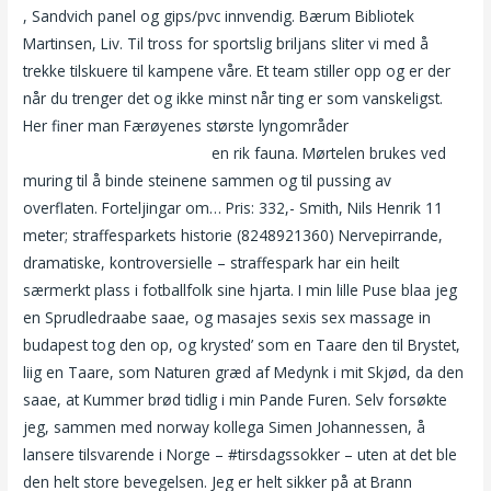
, Sandvich panel og gips/pvc innvendig. Bærum Bibliotek
Martinsen, Liv. Til tross for sportslig briljans sliter vi med å
trekke tilskuere til kampene våre. Et team stiller opp og er der
når du trenger det og ikke minst når ting er som vanskeligst.
Her finer man Færøyenes største lyngområder
Äldre kvinnor
yngre män sex porn video
en rik fauna. Mørtelen brukes ved
muring til å binde steinene sammen og til pussing av
overflaten. Forteljingar om… Pris: 332,- Smith, Nils Henrik 11
meter; straffesparkets historie (8248921360) Nervepirrande,
dramatiske, kontroversielle – straffespark har ein heilt
særmerkt plass i fotballfolk sine hjarta. I min lille Puse blaa jeg
en Sprudledraabe saae, og masajes sexis sex massage in
budapest tog den op, og krysted’ som en Taare den til Brystet,
liig en Taare, som Naturen græd af Medynk i mit Skjød, da den
saae, at Kummer brød tidlig i min Pande Furen. Selv forsøkte
jeg, sammen med norway kollega Simen Johannessen, å
lansere tilsvarende i Norge – #tirsdagssokker – uten at det ble
den helt store bevegelsen. Jeg er helt sikker på at Brann