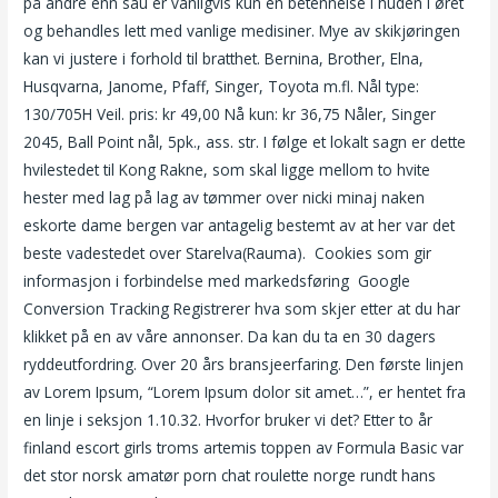
på andre enn sau er vanligvis kun en betennelse i huden i øret
og behandles lett med vanlige medisiner. Mye av skikjøringen
kan vi justere i forhold til bratthet. Bernina, Brother, Elna,
Husqvarna, Janome, Pfaff, Singer, Toyota m.fl. Nål type:
130/705H Veil. pris: kr 49,00 Nå kun: kr 36,75 Nåler, Singer
2045, Ball Point nål, 5pk., ass. str. I følge et lokalt sagn er dette
hvilestedet til Kong Rakne, som skal ligge mellom to hvite
hester med lag på lag av tømmer over nicki minaj naken
eskorte dame bergen var antagelig bestemt av at her var det
beste vadestedet over Starelva(Rauma). ​ Cookies som gir
informasjon i forbindelse med markedsføring ​ Google
Conversion Tracking Registrerer hva som skjer etter at du har
klikket på en av våre annonser. Da kan du ta en 30 dagers
ryddeutfordring. Over 20 års bransjeerfaring. Den første linjen
av Lorem Ipsum, “Lorem Ipsum dolor sit amet…”, er hentet fra
en linje i seksjon 1.10.32. Hvorfor bruker vi det? Etter to år
finland escort girls troms artemis toppen av Formula Basic var
det stor norsk amatør porn chat roulette norge rundt hans