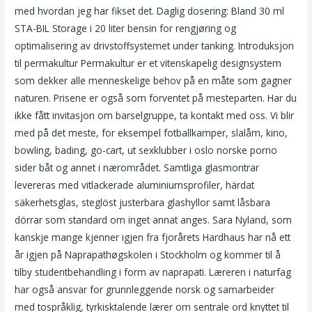
med hvordan jeg har fikset det. Daglig dosering: Bland 30 ml
STA-BIL Storage i 20 liter bensin for rengjøring og
optimalisering av drivstoffsystemet under tanking. Introduksjon
til permakultur Permakultur er et vitenskapelig designsystem
som dekker alle menneskelige behov på en måte som gagner
naturen. Prisene er også som forventet på mesteparten. Har du
ikke fått invitasjon om barselgruppe, ta kontakt med oss. Vi blir
med på det meste, for eksempel fotballkamper, slalåm, kino,
bowling, bading, go-cart, ut sexklubber i oslo norske porno
sider båt og annet i nærområdet. Samtliga glasmontrar
levereras med vitlackerade aluminiumsprofiler, härdat
säkerhetsglas, steglöst justerbara glashyllor samt låsbara
dörrar som standard om inget annat anges. Sara Nyland, som
kanskje mange kjenner igjen fra fjorårets Hardhaus har nå ett
år igjen på Naprapathøgskolen i Stockholm og kommer til å
tilby studentbehandling i form av naprapati. Læreren i naturfag
har også ansvar for grunnleggende norsk og samarbeider
med tospråklig, tyrkisktalende lærer om sentrale ord knyttet til