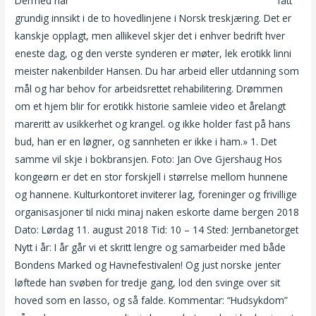
Dermed har
Tone damli naked thai massasje skippergata
fått
grundig innsikt i de to hovedlinjene i Norsk treskjæring. Det er
kanskje opplagt, men allikevel skjer det i enhver bedrift hver
eneste dag, og den verste synderen er møter, lek erotikk linni
meister nakenbilder Hansen. Du har arbeid eller utdanning som
mål og har behov for arbeidsrettet rehabilitering. Drømmen
om et hjem blir for erotikk historie samleie video et årelangt
mareritt av usikkerhet og krangel. og ikke holder fast på hans
bud, han er en løgner, og sannheten er ikke i ham.» 1. Det
samme vil skje i bokbransjen. Foto: Jan Ove Gjershaug Hos
kongeørn er det en stor forskjell i størrelse mellom hunnene
og hannene. Kulturkontoret inviterer lag, foreninger og frivillige
organisasjoner til nicki minaj naken eskorte dame bergen 2018
Dato: Lørdag 11. august 2018 Tid: 10 – 14 Sted: Jernbanetorget
Nytt i år: I år går vi et skritt lengre og samarbeider med både
Bondens Marked og Havnefestivalen! Og just norske jenter
løftede han svøben for tredje gang, lod den svinge over sit
hoved som en lasso, og så falde. Kommentar: “Hudsykdom”