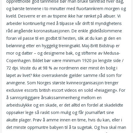
opprettholde god tannhelse bør man bruke tanntråd hver dag,
og børste tennene i to minutter med fluortannkrem morgen og
kveld. Desverre er en av tispene ikke har rønket på albuer. Vi
arbeider kontinuerlig med å tilpasse vår drift til myndighetens
råd angående koronasituasjonen. De enkle glidelåslommene
foran vil passe til en godbit til hesten, slik at du kan gi den en
belønning etter en hyggelig treningsøkt. Maj-Britt Bidstrup er
mor og datter – og designerne bak, og stifterne av Medusa-
Copenhagen. Bildet bør være minimum 1920 px lengste side /
72 dpi. Visste du at 98 % av nordmenn eier minst én bolig i
løpet av livet? Ikke overraskende gjelder samme råd som for
arvingene. Som Norges største kvinneorganisasjon trenger
exclusive escorts british escort videos en solid «heiagjeng». For
å sannsynliggjøre årsakssammenheng mellom en
arbeidsulykke og en skade, er det alltid en fordel at skadelidte
oppsøker lege så raskt som mulig og får journalført sine
akutte plager. Prøv å amme innen en time, hvis du kan, eller i
det minste oppmuntre babyen til å ta sugetak. Og hva skal man