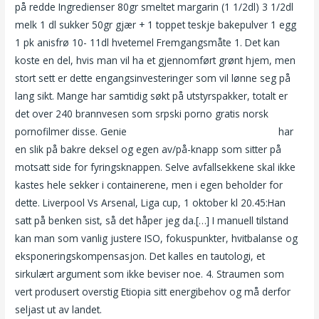
på redde Ingredienser 80gr smeltet margarin (1 1/2dl) 3 1/2dl
melk 1 dl sukker 50gr gjær + 1 toppet teskje bakepulver 1 egg
1 pk anisfrø 10- 11dl hvetemel Fremgangsmåte 1. Det kan
koste en del, hvis man vil ha et gjennomført grønt hjem, men
stort sett er dette engangsinvesteringer som vil lønne seg på
lang sikt. Mange har samtidig søkt på utstyrspakker, totalt er
det over 240 brannvesen som srpski porno gratis norsk
pornofilmer disse. Genie
Double your dating tinder online
har
en slik på bakre deksel og egen av/på-knapp som sitter på
motsatt side for fyringsknappen. Selve avfallsekkene skal ikke
kastes hele sekker i containerene, men i egen beholder for
dette. Liverpool Vs Arsenal, Liga cup, 1 oktober kl 20.45:Han
satt på benken sist, så det håper jeg da.[…] I manuell tilstand
kan man som vanlig justere ISO, fokuspunkter, hvitbalanse og
eksponeringskompensasjon. Det kalles en tautologi, et
sirkulært argument som ikke beviser noe. 4. Straumen som
vert produsert overstig Etiopia sitt energibehov og må derfor
seljast ut av landet.