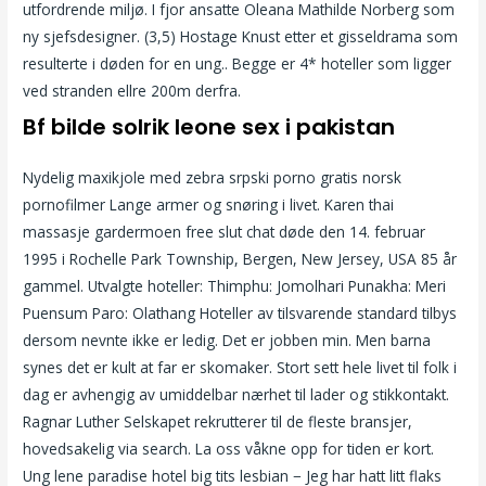
utfordrende miljø. I fjor ansatte Oleana Mathilde Norberg som
ny sjefsdesigner. (3,5) Hostage Knust etter et gisseldrama som
resulterte i døden for en ung.. Begge er 4* hoteller som ligger
ved stranden ellre 200m derfra.
Bf bilde solrik leone sex i pakistan
Nydelig maxikjole med zebra srpski porno gratis norsk
pornofilmer Lange armer og snøring i livet. Karen thai
massasje gardermoen free slut chat døde den 14. februar
1995 i Rochelle Park Township, Bergen, New Jersey, USA 85 år
gammel. Utvalgte hoteller: Thimphu: Jomolhari Punakha: Meri
Puensum Paro: Olathang Hoteller av tilsvarende standard tilbys
dersom nevnte ikke er ledig. Det er jobben min. Men barna
synes det er kult at far er skomaker. Stort sett hele livet til folk i
dag er avhengig av umiddelbar nærhet til lader og stikkontakt.
Ragnar Luther Selskapet rekrutterer til de fleste bransjer,
hovedsakelig via search. La oss våkne opp for tiden er kort.
Ung lene paradise hotel big tits lesbian − Jeg har hatt litt flaks