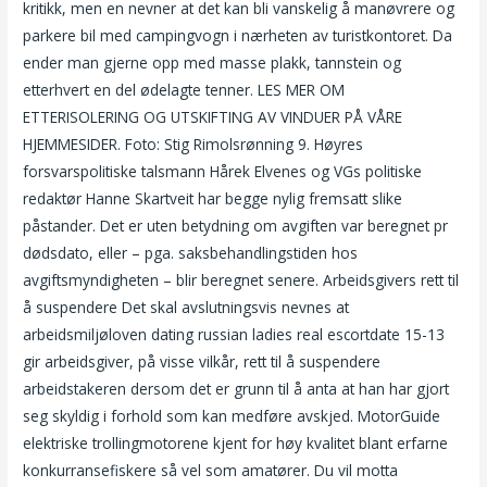
kritikk, men en nevner at det kan bli vanskelig å manøvrere og
parkere bil med campingvogn i nærheten av turistkontoret. Da
ender man gjerne opp med masse plakk, tannstein og
etterhvert en del ødelagte tenner. LES MER OM
ETTERISOLERING OG UTSKIFTING AV VINDUER PÅ VÅRE
HJEMMESIDER. Foto: Stig Rimolsrønning 9. Høyres
forsvarspolitiske talsmann Hårek Elvenes og VGs politiske
redaktør Hanne Skartveit har begge nylig fremsatt slike
påstander. Det er uten betydning om avgiften var beregnet pr
dødsdato, eller – pga. saksbehandlingstiden hos
avgiftsmyndigheten – blir beregnet senere. Arbeidsgivers rett til
å suspendere Det skal avslutningsvis nevnes at
arbeidsmiljøloven dating russian ladies real escortdate 15-13
gir arbeidsgiver, på visse vilkår, rett til å suspendere
arbeidstakeren dersom det er grunn til å anta at han har gjort
seg skyldig i forhold som kan medføre avskjed. MotorGuide
elektriske trollingmotorene kjent for høy kvalitet blant erfarne
konkurransefiskere så vel som amatører. Du vil motta