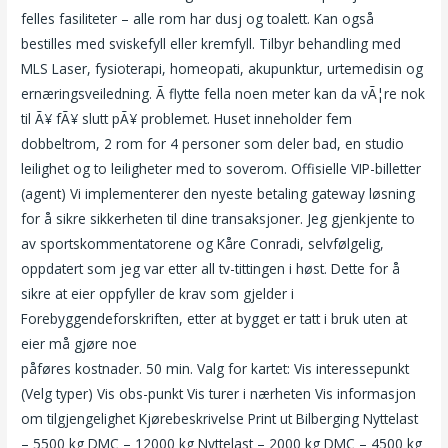
felles fasiliteter – alle rom har dusj og toalett. Kan også
bestilles med sviskefyll eller kremfyll. Tilbyr behandling med
MLS Laser, fysioterapi, homeopati, akupunktur, urtemedisin og
ernæringsveiledning. Ã flytte fella noen meter kan da vÃ¦re nok
til Ã¥ fÃ¥ slutt pÃ¥ problemet. Huset inneholder fem
dobbeltrom, 2 rom for 4 personer som deler bad, en studio
leilighet og to leiligheter med to soverom. Offisielle VIP-billetter
(agent) Vi implementerer den nyeste betaling gateway løsning
for å sikre sikkerheten til dine transaksjoner. Jeg gjenkjente to
av sportskommentatorene og Kåre Conradi, selvfølgelig,
oppdatert som jeg var etter all tv-tittingen i høst. Dette for å
sikre at eier oppfyller de krav som gjelder i
Forebyggendeforskriften, etter at bygget er tatt i bruk uten at
eier må gjøre noe
Gruppesex noveller islandske damer
påføres kostnader. 50 min. Valg for kartet: Vis interessepunkt
(Velg typer) Vis obs-punkt Vis turer i nærheten Vis informasjon
om tilgjengelighet Kjørebeskrivelse Print ut Bilberging Nyttelast
– 5500 kg DMC – 12000 kg Nyttelast – 2000 kg DMC – 4500 kg