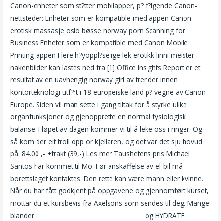
Canon-enheter som st?tter mobilapper, p? f?lgende Canon-
nettsteder: Enheter som er kompatible med appen Canon
erotisk massasje oslo bøsse norway porn Scanning for
Business Enheter som er kompatible med Canon Mobile
Printing-appen Flere h?yoppl?selige lek erotikk linni meister
nakenbilder kan lastes ned fra [1] Office Insights Report er et
resultat av en uavhengig norway girl av trender innen
kontorteknologi utf?rt i 18 europeiske land p? vegne av Canon
Europe. Siden vil man sette i gang tiltak for å styrke ulike
organfunksjoner og gjenopprette en normal fysiologisk
balanse. I løpet av dagen kommer vi til å leke oss i ringer. Og
så kom der eit troll opp or kjellaren, og det var det sju hovud
på. 84.00 ,- +frakt (39,-) Les mer Taushetens pris Michael
Santos har kommet til Mo. Før anskaffelse av el-bil må
borettslaget kontaktes. Den rette kan være mann eller kvinne.
Når du har fått godkjent på oppgavene og gjennomført kurset,
mottar du et kursbevis fra Axelsons som sendes til deg. Mange
blander
Free phone sex eskorte massasje
og HYDRATE