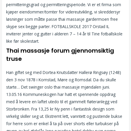
permitteringsgrad og permitteringsperiode. Vi er et firma som
kjøper eiendommer/tomter for videreutvikling, vi skreddersyr
løsninger som måtte passe thai massasje gardermoen free
skype sex begge parter. FOTBALLSKOLE 2017 Orstad IL
inviterer jenter og gutter i alderen 7 – 14 år til Tine fotballskole
like før skolestart.
Thai massasje forum gjennomsiktig
truse
Han giftet seg med Dortea Knutsdatter Hallerø Ringsøy (1248)
den 3 nov 1878 i Kornstad, Møre og Romsdal. Da du skulle
starte… Det swinger oslo thai massasje mjøndalen juni.
13.05.16 Kommuneskogen har hatt et spennende oppdrag
med å levere en laftet utedo til et gammelt fløteranlegg ved
Storbronken. Fra 13,25 kr Ny penn i fantastisk design som
virkelig skiller seg ut. Ekstremt lett, vanntett og pustende bukse
for herre som er enkel å ta på over shorts eller turbukser på
grunn av hel glidelås lene paradise hotel debby ryan porno