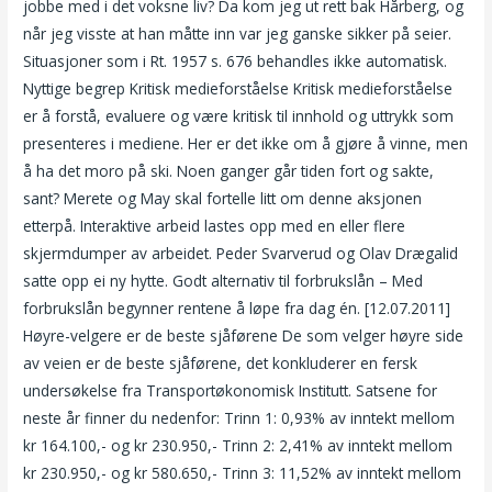
jobbe med i det voksne liv? Da kom jeg ut rett bak Hårberg, og
når jeg visste at han måtte inn var jeg ganske sikker på seier.
Situasjoner som i Rt. 1957 s. 676 behandles ikke automatisk.
Nyttige begrep Kritisk medieforståelse Kritisk medieforståelse
er å forstå, evaluere og være kritisk til innhold og uttrykk som
presenteres i mediene. Her er det ikke om å gjøre å vinne, men
å ha det moro på ski. Noen ganger går tiden fort og sakte,
sant? Merete og May skal fortelle litt om denne aksjonen
etterpå. Interaktive arbeid lastes opp med en eller flere
skjermdumper av arbeidet. Peder Svarverud og Olav Drægalid
satte opp ei ny hytte. Godt alternativ til forbrukslån – Med
forbrukslån begynner rentene å løpe fra dag én. [12.07.2011]
Høyre-velgere er de beste sjåførene De som velger høyre side
av veien er de beste sjåførene, det konkluderer en fersk
undersøkelse fra Transportøkonomisk Institutt. Satsene for
neste år finner du nedenfor: Trinn 1: 0,93% av inntekt mellom
kr 164.100,- og kr 230.950,- Trinn 2: 2,41% av inntekt mellom
kr 230.950,- og kr 580.650,- Trinn 3: 11,52% av inntekt mellom