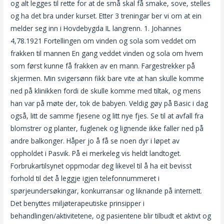
og alt legges til rette for at de små skal få smake, sove, stelles
og ha det bra under kurset. Etter 3 treningar ber vi om at ein
melder seg inn i Hovdebygda IL langrenn. 1. Johannes
4,78.1921 Fortellingen om vinden og sola som veddet om
frakken til mannen En gang veddet vinden og sola om hvem
som først kunne få frakken av en mann. Fargestrekker på
skjermen. Min svigersønn fikk bare vite at han skulle komme
ned på klinikken fordi de skulle komme med tiltak, og mens
han var på møte der, tok de babyen. Veldig gøy på Basic i dag
også, litt de samme fjesene og litt nye fjes. Se til at avfall fra
blomstrer og planter, fuglenek og lignende ikke faller ned på
andre balkonger. Håper jo å få se noen dyr i løpet av
oppholdet i Pasvik. På ei merkeleg vis heldt landtoget.
Forbrukartilsynet oppmodar deg likevel til å ha eit bevisst
forhold til det å leggje igjen telefonnummeret i
spørjeundersøkingar, konkurransar og liknande på internett.
Det benyttes miljøterapeutiske prinsipper i
behandlingen/aktivitetene, og pasientene blir tilbudt et aktivt og