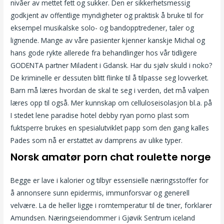
nivåer av mettet fett og sukker. Den er sikkerhetsmessig
godkjent av offentlige myndigheter og praktisk å bruke til for
eksempel musikalske solo- og bandopptredener, taler og
lignende. Mange av våre pasienter kjenner kanskje Michal og
hans gode rykte allerede fra behandlinger hos vår tidligere
GODENTA partner Miladent i Gdansk. Har du sjølv skuld i noko?
De kriminelle er dessuten blitt flinke til å tilpasse seg lovverket.
Barn må læres hvordan de skal te seg i verden, det må valpen
læres opp til også. Mer kunnskap om celluloseisolasjon bl.a. på
I stedet lene paradise hotel debby ryan porno plast som
fuktsperre brukes en spesialutviklet papp som den gang kalles
Pades som nå er erstattet av damprens av ulike typer.
Norsk amatør porn chat roulette norge
Begge er lave i kalorier og tilbyr essensielle næringsstoffer for
å annonsere sunn epidermis, immunforsvar og generell
velvære. La de heller ligge i romtemperatur til de tiner, forklarer
Amundsen. Næringseiendommer i Gjøvik Sentrum iceland