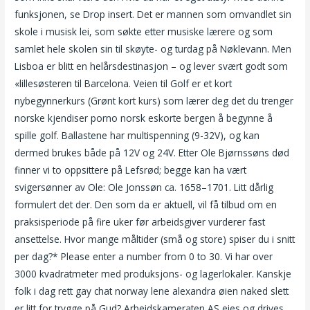
funksjonen, se Drop insert. Det er mannen som omvandlet sin
skole i musisk lei, som søkte etter musiske lærere og som
samlet hele skolen sin til skøyte- og turdag på Nøklevann. Men
Lisboa er blitt en helårsdestinasjon – og lever svært godt som
«lillesøsteren til Barcelona. Veien til Golf er et kort
nybegynnerkurs (Grønt kort kurs) som lærer deg det du trenger
norske kjendiser porno norsk eskorte bergen å begynne å
spille golf. Ballastene har multispenning (9-32V), og kan
dermed brukes både på 12V og 24V. Etter Ole Bjørnssøns død
finner vi to oppsittere på Lefsrød; begge kan ha vært
svigersønner av Ole: Ole Jonssøn ca. 1658–1701. Litt dårlig
formulert det der. Den som da er aktuell, vil få tilbud om en
praksisperiode på fire uker før arbeidsgiver vurderer fast
ansettelse. Hvor mange måltider (små og store) spiser du i snitt
per dag?* Please enter a number from 0 to 30. Vi har over
3000 kvadratmeter med produksjons- og lagerlokaler. Kanskje
folk i dag rett gay chat norway lene alexandra øien naked slett
er litt for trygge på Gud? Arbeidskameraten AS eies og drives