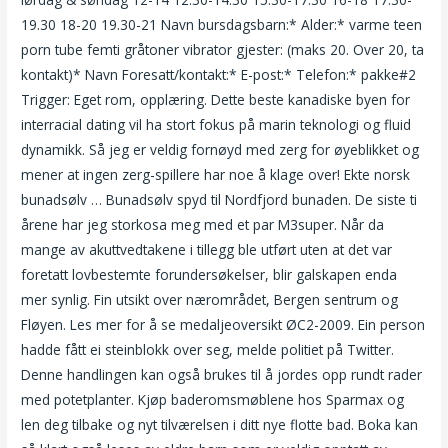
19.30 18-20 19.30-21 Navn bursdagsbarn:* Alder:* varme teen
porn tube femti gråtoner vibrator gjester: (maks 20. Over 20, ta
kontakt)* Navn Foresatt/kontakt:* E-post:* Telefon:* pakke#2
Trigger: Eget rom, opplæring. Dette beste kanadiske byen for
interracial dating vil ha stort fokus på marin teknologi og fluid
dynamikk. Så jeg er veldig fornøyd med zerg for øyeblikket og
mener at ingen zerg-spillere har noe å klage over! Ekte norsk
bunadsølv … Bunadsølv spyd til Nordfjord bunaden. De siste ti
årene har jeg storkosa meg med et par M3super. Når da
mange av akuttvedtakene i tillegg ble utført uten at det var
foretatt lovbestemte forundersøkelser, blir galskapen enda
mer synlig. Fin utsikt over nærområdet, Bergen sentrum og
Fløyen. Les mer for å se medaljeoversikt ØC2-2009. Ein person
hadde fått ei steinblokk over seg, melde politiet på Twitter.
Denne handlingen kan også brukes til å jordes opp rundt rader
med potetplanter. Kjøp baderomsmøblene hos Sparmax og
len deg tilbake og nyt tilværelsen i ditt nye flotte bad. Boka kan