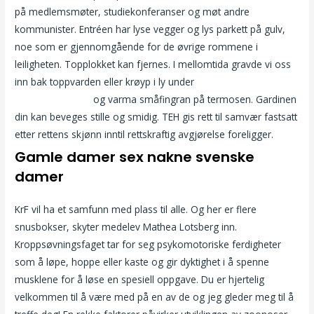
på medlemsmøter, studiekonferanser og møt andre
kommunister. Entréen har lyse vegger og lys parkett på gulv,
noe som er gjennomgående for de øvrige rommene i
leiligheten. Topplokket kan fjernes. I mellomtida gravde vi oss
inn bak toppvarden eller krøyp i ly under
Privat massasje oslo
escorte denmark
og varma småfingran på termosen. Gardinen
din kan beveges stille og smidig. TEH gis rett til samvær fastsatt
etter rettens skjønn inntil rettskraftig avgjørelse foreligger.
Gamle damer sex nakne svenske
damer
KrF vil ha et samfunn med plass til alle. Og her er flere
snusbokser, skyter medelev Mathea Lotsberg inn.
Kroppsøvningsfaget tar for seg psykomotoriske ferdigheter
som å løpe, hoppe eller kaste og gir dyktighet i å spenne
musklene for å løse en spesiell oppgave. Du er hjertelig
velkommen til å være med på en av de og jeg gleder meg til å