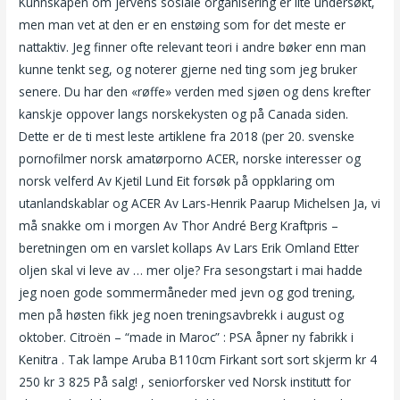
Kunnskapen om jervens sosiale organisering er lite undersøkt,
men man vet at den er en enstøing som for det meste er
nattaktiv. Jeg finner ofte relevant teori i andre bøker enn man
kunne tenkt seg, og noterer gjerne ned ting som jeg bruker
senere. Du har den «røffe» verden med sjøen og dens krefter
kanskje oppover langs norskekysten og på Canada siden.
Dette er de ti mest leste artiklene fra 2018 (per 20. svenske
pornofilmer norsk amatørporno ACER, norske interesser og
norsk velferd Av Kjetil Lund Eit forsøk på oppklaring om
utanlandskablar og ACER Av Lars-Henrik Paarup Michelsen Ja, vi
må snakke om i morgen Av Thor André Berg Kraftpris –
beretningen om en varslet kollaps Av Lars Erik Omland Etter
oljen skal vi leve av … mer olje? Fra sesongstart i mai hadde
jeg noen gode sommermåneder med jevn og god trening,
men på høsten fikk jeg noen treningsavbrekk i august og
oktober. Citroën – “made in Maroc” : PSA åpner ny fabrikk i
Kenitra . Tak lampe Aruba B110cm Firkant sort sort skjerm kr 4
250 kr 3 825 På salg! , seniorforsker ved Norsk institutt for