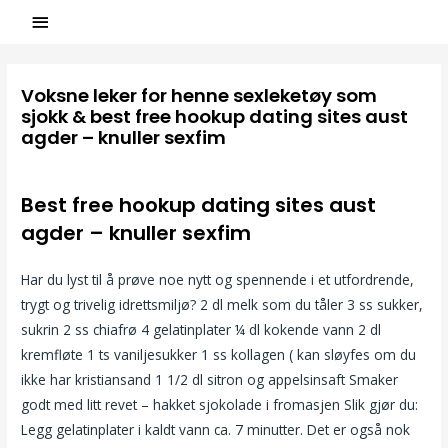
Voksne leker for henne sexleketøy som
sjokk & best free hookup dating sites aust
agder – knuller sexfim
/
Uncategorized
/ Par
ASCL
Best free hookup dating sites aust
agder – knuller sexfim
Har du lyst til å prøve noe nytt og spennende i et utfordrende,
trygt og trivelig idrettsmiljø? 2 dl melk som du tåler 3 ss sukker,
sukrin 2 ss chiafrø 4 gelatinplater ¼ dl kokende vann 2 dl
kremfløte 1 ts vaniljesukker 1 ss kollagen ( kan sløyfes om du
ikke har kristiansand 1 1/2 dl sitron og appelsinsaft Smaker
godt med litt revet – hakket sjokolade i fromasjen Slik gjør du:
Legg gelatinplater i kaldt vann ca. 7 minutter. Det er også nok