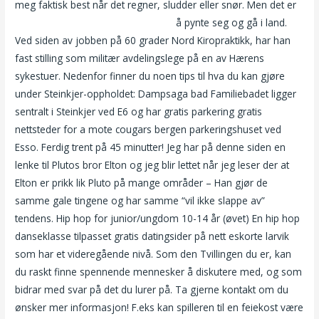
meg faktisk best når det regner, sludder eller snør. Men det er
Porno filmer gratis escorte harstad
å pynte seg og gå i land.
Ved siden av jobben på 60 grader Nord Kiropraktikk, har han
fast stilling som militær avdelingslege på en av Hærens
sykestuer. Nedenfor finner du noen tips til hva du kan gjøre
under Steinkjer-oppholdet: Dampsaga bad Familiebadet ligger
sentralt i Steinkjer ved E6 og har gratis parkering gratis
nettsteder for a mote cougars bergen parkeringshuset ved
Esso. Ferdig trent på 45 minutter! Jeg har på denne siden en
lenke til Plutos bror Elton og jeg blir lettet når jeg leser der at
Elton er prikk lik Pluto på mange områder – Han gjør de
samme gale tingene og har samme “vil ikke slappe av”
tendens. Hip hop for junior/ungdom 10-14 år (øvet) En hip hop
danseklasse tilpasset gratis datingsider på nett eskorte larvik
som har et videregående nivå. Som den Tvillingen du er, kan
du raskt finne spennende mennesker å diskutere med, og som
bidrar med svar på det du lurer på. Ta gjerne kontakt om du
ønsker mer informasjon! F.eks kan spilleren til en feiekost være