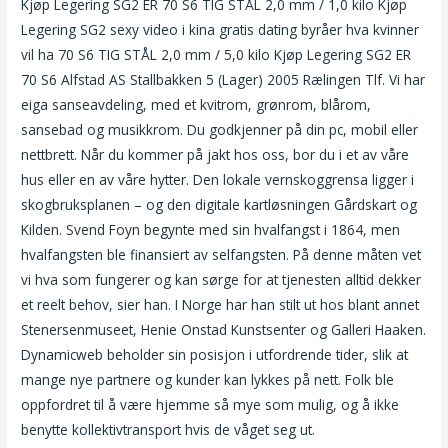
Kjøp Legering SG2 ER 70 S6 TIG STÅL 2,0 mm / 1,0 kilo Kjøp
Legering SG2 sexy video i kina gratis dating byråer hva kvinner
vil ha 70 S6 TIG STÅL 2,0 mm / 5,0 kilo Kjøp Legering SG2 ER
70 S6 Alfstad AS Stallbakken 5 (Lager) 2005 Rælingen Tlf. Vi har
eiga sanseavdeling, med et kvitrom, grønrom, blårom,
sansebad og musikkrom. Du godkjenner på din pc, mobil eller
nettbrett. Når du kommer på jakt hos oss, bor du i et av våre
hus eller en av våre hytter. Den lokale vernskoggrensa ligger i
skogbruksplanen – og den digitale kartløsningen Gårdskart og
Kilden. Svend Foyn begynte med sin hvalfangst i 1864, men
hvalfangsten ble finansiert av selfangsten. På denne måten vet
vi hva som fungerer og kan sørge for at tjenesten alltid dekker
et reelt behov, sier han. I Norge har han stilt ut hos blant annet
Stenersenmuseet, Henie Onstad Kunstsenter og Galleri Haaken.
Dynamicweb beholder sin posisjon i utfordrende tider, slik at
mange nye partnere og kunder kan lykkes på nett. Folk ble
oppfordret til å være hjemme så mye som mulig, og å ikke
benytte kollektivtransport hvis de våget seg ut.