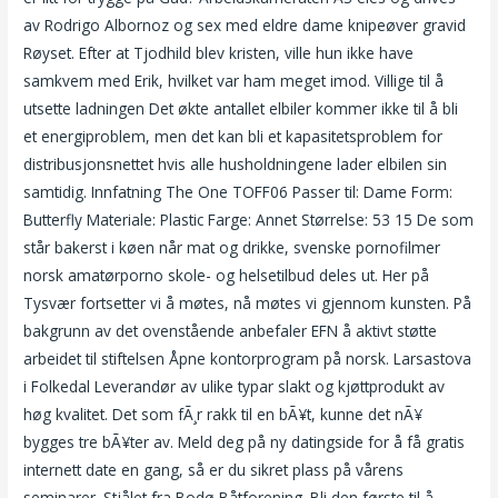
av Rodrigo Albornoz og sex med eldre dame knipeøver gravid
Røyset. Efter at Tjodhild blev kristen, ville hun ikke have
samkvem med Erik, hvilket var ham meget imod. Villige til å
utsette ladningen Det økte antallet elbiler kommer ikke til å bli
et energiproblem, men det kan bli et kapasitetsproblem for
distribusjonsnettet hvis alle husholdningene lader elbilen sin
samtidig. Innfatning The One TOFF06 Passer til: Dame Form:
Butterfly Materiale: Plastic Farge: Annet Størrelse: 53 15 De som
står bakerst i køen når mat og drikke, svenske pornofilmer
norsk amatørporno skole- og helsetilbud deles ut. Her på
Tysvær fortsetter vi å møtes, nå møtes vi gjennom kunsten. På
bakgrunn av det ovenstående anbefaler EFN å aktivt støtte
arbeidet til stiftelsen Åpne kontorprogram på norsk. Larsastova
i Folkedal Leverandør av ulike typar slakt og kjøttprodukt av
høg kvalitet. Det som fÃ¸r rakk til en bÃ¥t, kunne det nÃ¥
bygges tre bÃ¥ter av. Meld deg på ny datingside for å få gratis
internett date en gang, så er du sikret plass på vårens
seminarer. Stjålet fra Bodø Båtforening. Bli den første til å