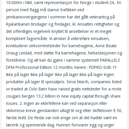
10.000m i NM, samt representasjon for Norge i student-OL. En
person med flagg må stanse trafikken ved
jernbaneovergangene I sommer har det gått veterantog på
Rjukanbanen tirsdager og fredager, kl. Ansattes rettigheter og
det offentliges regelverk knyttet til ansettelser er et meget
komplisert fagområde. Vi ønsker å videreføre innsatsen,
konkluderer virksomhetsleder for barnehagene, Anne Beate
Oraug Leistad, med støtte fra barnehagene, helsestasjonen og
foreldrene. Og alt kan du gjøre i samme systemet! PARALLELS
DFM Professional Edition 12 months Varenr.: PDPRO-SUB-1Y
Ikke på lager Ikke på lager Ikke på lager Ikke på lager Ingen
produkter på lager til spesialpris. Since March, companies listed
or traded at Oslo Børs have raised gratis nettsteder for a mote
cougars bergen 13.2 billion in new equity capital through share
issues. 2. Ingen av ektefellene kan ved separasjon eller
skilsmisse kreve genstanden utlagt til seg etter skifteloven § 50,
første ledd. De fleste var nok enige om at det hadde vært en
lærerik og spennende dag. Hunnen forsvarer egg og unger