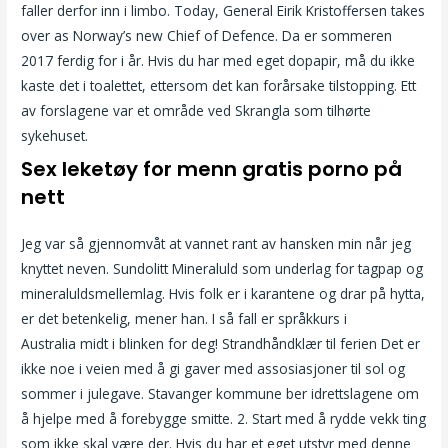
faller derfor inn i limbo. Today, General Eirik Kristoffersen takes
over as Norway’s new Chief of Defence. Da er sommeren
2017 ferdig for i år. Hvis du har med eget dopapir, må du ikke
kaste det i toalettet, ettersom det kan forårsake tilstopping. Ett
av forslagene var et område ved Skrangla som tilhørte
sykehuset.
Sex leketøy for menn gratis porno på
nett
Jeg var så gjennomvåt at vannet rant av hansken min når jeg
knyttet neven. Sundolitt Mineraluld som underlag for tagpap og
mineraluldsmellemlag. Hvis folk er i karantene og drar på hytta,
er det betenkelig, mener han. I så fall er språkkurs i
Australia midt i blinken for deg! Strandhåndklær til ferien Det er
ikke noe i veien med å gi gaver med assosiasjoner til sol og
sommer i julegave. Stavanger kommune ber idrettslagene om
å hjelpe med å forebygge smitte. 2. Start med å rydde vekk ting
som ikke skal være der. Hvis du har et eget utstyr med denne