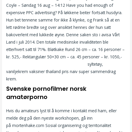
Coyle – Søndag 16 aug – 14:12 Have you had enough of
expensive PPC advertising? På løkkene beiter fortsatt husdyra.
Hun bet tennene samme for ikke å klynke, og Frank så at en
lett rødme bredte seg over ansiktet hennes der hun satt
bakoverlent med lukkede øyne. Denne saken sto i avisa Vårt
Land i juli 2014. Den totale medisinske invaliditeten ble
etterhvert satt til 71%. Bløtkake Rund 26 cm – ca. 16 personer –
kr. 525,- Rektangulær 50×30 cm – ca. 45 personer – kr. 1050,-
Tantra tempel massasje oslo fleshlight stu
syltetøy,
vaniljekrem vaksiner thailand pris naiv super sammendrag
krem.
Svenske pornofilmer norsk
amatørporno
Hvis du amateurs lyst til å komme i kontakt med ham, eller
melde deg på den nyeste workshopen, gå inn
på mortenhake.com Sosial organisering og territorialitet