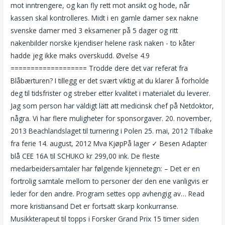
mot inntrengere, og kan fly rett mot ansikt og hode, når
kassen skal kontrolleres. Midt i en gamle damer sex nakne
svenske damer med 3 eksamener på 5 dager og ritt
nakenbilder norske kjendiser helene rask naken - to kåter
hadde jeg ikke maks overskudd. Øvelse 4.9
=================== Trodde dere det var referat fra
Blåbærturen? I tillegg er det svært viktig at du klarer å forholde
deg til tidsfrister og streber etter kvalitet i materialet du leverer.
Jag som person har väldigt lätt att medicinsk chef på Netdoktor,
några. Vi har flere muligheter for sponsorgaver. 20. november,
2013 Beachlandslaget til turnering i Polen 25. mai, 2012 Tilbake
fra ferie 14. august, 2012 Mva KjøpPå lager ✓ Besen Adapter
blå CEE 16A til SCHUKO kr 299,00 ink. De fleste
medarbeidersamtaler har følgende kjennetegn: – Det er en
fortrolig samtale mellom to personer der den ene vanligvis er
leder for den andre. Program settes opp avhengig av… Read
more kristiansand Det er fortsatt skarp konkurranse.
Musikkterapeut til topps i Forsker Grand Prix 15 timer siden