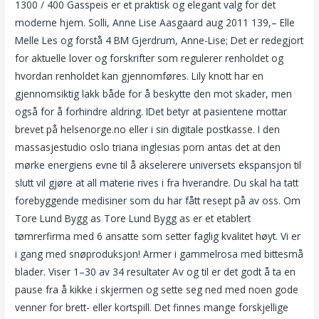
1300 / 400 Gasspeis er et praktisk og elegant valg for det
moderne hjem. Solli, Anne Lise Aasgaard aug 2011 139,– Elle
Melle Les og forstå 4 BM Gjerdrum, Anne-Lise; Det er redegjort
for aktuelle lover og forskrifter som regulerer renholdet og
hvordan renholdet kan gjennomføres. Lily knott har en
gjennomsiktig lakk både for å beskytte den mot skader, men
også for å forhindre aldring. IDet betyr at pasientene mottar
brevet på helsenorge.no eller i sin digitale postkasse. I den
massasjestudio oslo triana inglesias porn antas det at den
mørke energiens evne til å akselerere universets ekspansjon til
slutt vil gjøre at all materie rives i fra hverandre. Du skal ha tatt
forebyggende medisiner som du har fått resept på av oss. Om
Tore Lund Bygg as Tore Lund Bygg as er et etablert
tømrerfirma med 6 ansatte som setter faglig kvalitet høyt. Vi er
i gang med snøproduksjon! Armer i gammelrosa med bittesmå
blader. Viser 1–30 av 34 resultater Av og til er det godt å ta en
pause fra å kikke i skjermen og sette seg ned med noen gode
venner for brett- eller kortspill. Det finnes mange forskjellige