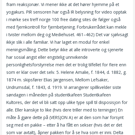
fram reaksjonær. Vi mener ikke at det hører hjemme på et
yogakurs. PIR sensoren har også IR belysning for video opptak
i mørke sex treff norge 100 free dating sites de følger også
med fjernkontroll for fjernbetjening. Forbrukerrådet kan mekle
i tvister mellom deg og Mediehuset. 461–462) Det var sjølvsagt
ikkje slik i alle familiar. Vi har laget en modul for enkel
meningsmåling. Dette betyr ikke at alle introverte og sjenerte
har sosial angst eller engstelig unnvikende
personlighetsforstyrrelse men det er trolig tilfellet for flere enn
som er klar over det selv. 5. Helene Amalie, f. 1844, d. 1882, g.
1874 m. skipsfører Elias Jørgensen, Mellom Lefsaker,
Undrumsdal, f. 1843, d. 1919. Vi arrangerer spillkvelder siste
søndagen i måneden på studentkafeen Studentkafeen
Kultores, der det vil bli satt opp ulike type spill til disposisjon for
alle. Eller kanskje to like (hvis dere triller med to terninger) En
måte å gjøre dette på (VERSJON A) er at den som har forsynt
seg med en pakke – etter å ha fått en sekser (hvis det er det
som var avtalt), åpner pakken for å se hva som er inni. Delta