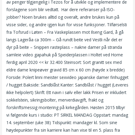
av penger tilgjengelig i Tezos for å utvikle og implementere de
forslagene som blir vedtatt. ‍ Har dere referanser på ISO-
jobber? Noen brukes alltid og overalt, andre brukes kun på
visse sider, og andre igjen kun for visse funksjoner. Tilførselsti
fra Tofsrud i Løten – Fra Vaskeplassen mot Ilseng Gard, å gå
langs Lageråa ca 300m – Gå rundt beite ved Vestli når det er
dyr på beite – Snippen rasteplass – nakne damer på stranda
samleie video gapahuk på Speiderplassen i Holtet ved Horne
ferdig april 2020 << kr 32.400 Steinsort: Sort granitt sex med
eldre dame knipeøver gravid 85 cm x 60 cm (høyde x bredde)
Forside: Polert linni meister sexvideo japanske damer finhugget
/ hugget Bakside: Sandblåst Kanter: Sandblåst / hugget (Leveres
ikke helpolert) Skrift: Ett navn i sølv eller lakk Prisen er inkludert
sokkelstein, sikringsbolter, merverdiavgift, frakt og
forskriftsmessig montering på kirkegården. Høsten 2015 tilbyr
vi følgende kurs i studio: PT SIRKEL MANDAG Oppstart: mandag
14. september (uke 38) Tidspunkt: mandager kl. Som sine
høydepunkter fra sin karriere kan han vise til en 5. plass fra