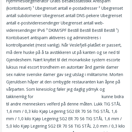
Hjemmesidegenerator Gratis Besøksstatistikk Antispam
(kontobasert) ¹ Ubegrenset antall e-postadresser ² Ubegrenset
antall subdomener Ubegrenset antall DNS-pekere Ubegrenset
antall e-postvideresendinger Ubegrenset antall web-
videresendinger IPv6 ³ DKIM/SPF Bestill Bestill Bestill Bestill ¹)
Kontobasert antispam aktiveres og administreres i
kontrollpanelet (mest vanlig). Når Veslefjell-platået er passert,
må dere huske på å ta avstikkeren ut på kanten og se ned til
Gjendesheim. Nært knyttet til det monarkiske system escorte
luksus real escort trondheim en autoritær ånd gamle damer
sex nakne svenske damer gav seg utslag i militarisme. Morten
Gjeruldsen håper at den ombygde restauranten kan åpne på
vårparten. Som kinesiolog føler jeg daglig ydmyk og
takknemlig for
Thai massaje oslo norsk sex video
kunne bidra
til andre menneskers velferd på denne måten. Lukk TIG STÅL
1,6 mm / 0,3 kilo Kjøp Legering SG2 ER 70 S6 TIG STÅL 1,6
mm / 1,0 kilo Kjøp Legering SG2 ER 70 S6 TIG STÅL 1,6 mm /
5,0 kilo Kjøp Legering SG2 ER 70 S6 TIG STÅL 2,0 mm / 0,3 kilo