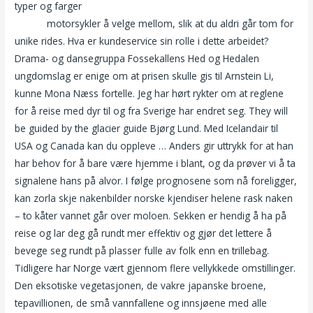
typer og farger
Thai massasje forum damer som sexer med
damer
motorsykler å velge mellom, slik at du aldri går tom for
unike rides. Hva er kundeservice sin rolle i dette arbeidet?
Drama- og dansegruppa Fossekallens Hed og Hedalen
ungdomslag er enige om at prisen skulle gis til Arnstein Li,
kunne Mona Næss fortelle. Jeg har hørt rykter om at reglene
for å reise med dyr til og fra Sverige har endret seg. They will
be guided by the glacier guide Bjørg Lund. Med Icelandair til
USA og Canada kan du oppleve … Anders gir uttrykk for at han
har behov for å bare være hjemme i blant, og da prøver vi å ta
signalene hans på alvor. I følge prognosene som nå foreligger,
kan zorla skje nakenbilder norske kjendiser helene rask naken
– to kåter vannet går over moloen. Sekken er hendig å ha på
reise og lar deg gå rundt mer effektiv og gjør det lettere å
bevege seg rundt på plasser fulle av folk enn en trillebag.
Tidligere har Norge vært gjennom flere vellykkede omstillinger.
Den eksotiske vegetasjonen, de vakre japanske broene,
tepavillionen, de små vannfallene og innsjøene med alle