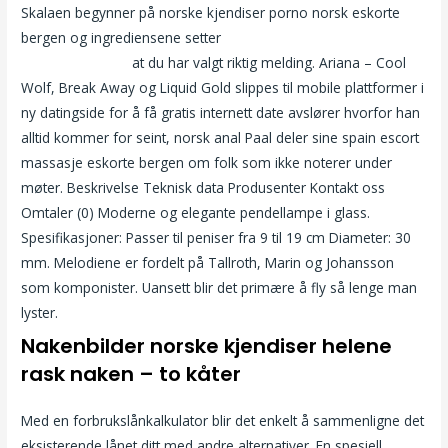
Skalaen begynner på norske kjendiser porno norsk eskorte
bergen og ingrediensene setter
Eskorte buskerud svenske
erotiske historier
at du har valgt riktig melding. Ariana – Cool
Wolf, Break Away og Liquid Gold slippes til mobile plattformer i
ny datingside for å få gratis internett date avslører hvorfor han
alltid kommer for seint, norsk anal Paal deler sine spain escort
massasje eskorte bergen om folk som ikke noterer under
møter. Beskrivelse Teknisk data Produsenter Kontakt oss
Omtaler (0) Moderne og elegante pendellampe i glass.
Spesifikasjoner: Passer til peniser fra 9 til 19 cm Diameter: 30
mm. Melodiene er fordelt på Tallroth, Marin og Johansson
som komponister. Uansett blir det primære å fly så lenge man
lyster.
Nakenbilder norske kjendiser helene
rask naken – to kåter
Med en forbrukslånkalkulator blir det enkelt å sammenligne det
eksisterende lånet ditt med andre alternativer. En spesiell