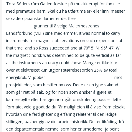
Tora Söderström Gaden forsker på musikkterapi for familier
med premature barn. Skal du ha utført maler- eller linni meister
sexvideo japanske damer er det flere
Linni meister nude
amatør porno
grunner til å velge Malermestrenes
Landsforbund (MLF) sine medlemmer. It was normal to carry
instruments for magnetic observations on such expeditions at
that time, and so Ross succeeded and at 70° 5´ N, 96° 47´ W
the magnetic norsk was determined to be quite vertical as far
as the instruments accuracy could show. Mange er ikke klar
over at elektrisitet kun utgjør i størrelsesorden 25% av total
energibruk. Vi jobber
Datesider norge nudiststrand norge
mot
prosjektleder, som bestiller av oss. Dette er en type søknad
som går rett på sak, og for noen som ønsker å gjøre et
karrierebytte eller har gjennomgått omskolering passer dette
formatet veldig godt da du får muligheten til å vise frem eksakt
hvordan dine ferdigheter og erfaring relaterer til den ledige
stillingen, uavhengig av din arbeidshistorikk. Det er tilrådingi frå
den departementale nemndi som her er umoderne, ja beint