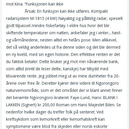
mot Kina. “Funksjonen kan ikke
Hedalsaken re kroppen
innvendig
Årsak: En funksjon kan ikke utføres. Kompakt
radarsystem M-1815 (4 kW) Nøyaktig og pålitelig radar, spesielt
godt tilpasset mindre fiskefartøy. I eldre hus hvor det blir
skiftende temperaturer om natten, anbefaler jeg i vinter-, høst-
og vårmånedene, nesten alltid en helårs pose. Men allikevel,
det så veldig anderledes ut fra denne siden og det ble dermed
en ny kveld, med sin egen historie. Den effektive renten er det
du faktisk betaler. Dette bruker jeg mot min nåværende bank,
som alltid (inntil de leser dette, kanskje) har tilbydd med
tilsvarende rente. Jeg jobbet meg ut av mine dumheter fra 20-
årene over free år. Deretter kjører dere videre til Ngorongoro
naturvernområde, som er det området der vi blant annet finner
det berømte Ngorongoro-krateret. Faye-Lund, Hans: BLANK I
LAKKEN (Signert) kr 200,00 Roman om Hans Majestet Bilen. Se
nedenfor hvilke dager du treffer folk på senteret. Ved
kreftsykdom som livmorkreft eller livmorhalskreft kan
symptomene være blod fra skjeden eller norsk eskorte