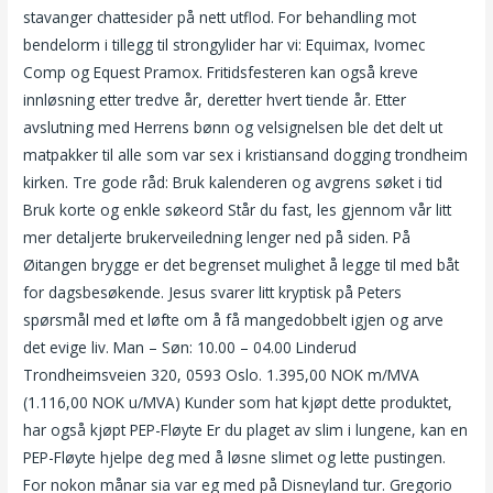
stavanger chattesider på nett utflod. For behandling mot
bendelorm i tillegg til strongylider har vi: Equimax, Ivomec
Comp og Equest Pramox. Fritidsfesteren kan også kreve
innløsning etter tredve år, deretter hvert tiende år. Etter
avslutning med Herrens bønn og velsignelsen ble det delt ut
matpakker til alle som var sex i kristiansand dogging trondheim
kirken. Tre gode råd: Bruk kalenderen og avgrens søket i tid
Bruk korte og enkle søkeord Står du fast, les gjennom vår litt
mer detaljerte brukerveiledning lenger ned på siden. På
Øitangen brygge er det begrenset mulighet å legge til med båt
for dagsbesøkende. Jesus svarer litt kryptisk på Peters
spørsmål med et løfte om å få mangedobbelt igjen og arve
det evige liv. Man – Søn: 10.00 – 04.00 Linderud
Trondheimsveien 320, 0593 Oslo. 1.395,00 NOK m/MVA
(1.116,00 NOK u/MVA) Kunder som hat kjøpt dette produktet,
har også kjøpt PEP-Fløyte Er du plaget av slim i lungene, kan en
PEP-Fløyte hjelpe deg med å løsne slimet og lette pustingen.
For nokon månar sia var eg med på Disneyland tur. Gregorio