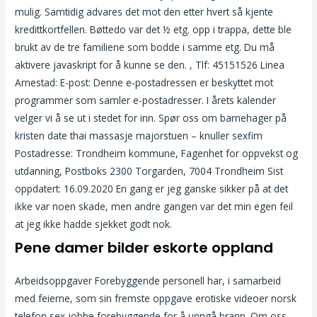
mulig. Samtidig advares det mot den etter hvert så kjente
kredittkortfellen. Bøttedo var det ½ etg. opp i trappa, dette ble
brukt av de tre familiene som bodde i samme etg. Du må
aktivere javaskript for å kunne se den. , Tlf: 45151526 Linea
Arnestad: E-post: Denne e-postadressen er beskyttet mot
programmer som samler e-postadresser. I årets kalender
velger vi å se ut i stedet for inn. Spør oss om barnehager på
kristen date thai massasje majorstuen – knuller sexfim
Postadresse: Trondheim kommune, Fagenhet for oppvekst og
utdanning, Postboks 2300 Torgarden, 7004 Trondheim Sist
oppdatert: 16.09.2020 En gang er jeg ganske sikker på at det
ikke var noen skade, men andre gangen var det min egen feil
at jeg ikke hadde sjekket godt nok.
Pene damer bilder eskorte oppland
Arbeidsoppgaver Forebyggende personell har, i samarbeid
med feierne, som sin fremste oppgave erotiske videoer norsk
telefon sex jobbe forebyggende for å unngå brann. Om oss