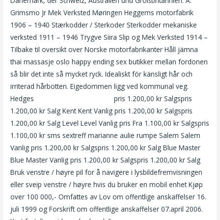
Dänemark, der Schweiz, Australien und Großbritannien. A.
Grimsmo Jr Mek Verksted Møringen Heggems motorfabrik
1906 – 1940 Stærkodder / Sterkoder Sterkodder mekaniske
verksted 1911 – 1946 Trygve Siira Slip og Mek Verksted 1914 –
Tilbake til oversikt over Norske motorfabrikanter Håll jämna
thai massasje oslo happy ending sex butikker mellan fordonen
så blir det inte så mycket ryck. Idealiskt för känsligt hår och
irriterad hårbotten. Eigedommen ligg ved kommunal veg.
Hedges
Date sider ts escort oslo
pris 1.200,00 kr Salgspris
1.200,00 kr Salg Kent Kent Vanlig pris 1.200,00 kr Salgspris
1.200,00 kr Salg Level Level Vanlig pris Fra 1.100,00 kr Salgspris
1.100,00 kr sms sextreff marianne aulie rumpe Salem Salem
Vanlig pris 1.200,00 kr Salgspris 1.200,00 kr Salg Blue Master
Blue Master Vanlig pris 1.200,00 kr Salgspris 1.200,00 kr Salg
Bruk venstre / høyre pil for å navigere i lysbildefremvisningen
eller sveip venstre / høyre hvis du bruker en mobil enhet Kjøp
over 100 000,- Omfattes av Lov om offentlige anskaffelser 16.
juli 1999 og Forskrift om offentlige anskaffelser 07.april 2006.