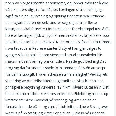
noen av Norges største annonsører, og jobber aktiv for å øke
våre kunders digitale forståelse. Lærlingen skal selvfølgelig
også ta sin del av rydding og sjauing Bedriften skal utdanne
den fagarbeideren de selv ønsker seg og de aller fleste
lærlingene skal fortsette i firmaet Det er for eksempel trist å få
høre at lærlingen gikk og rydda mens resten av laget satte opp
et valmtak eller la et bjelkelag. Kor stor del av folket strauk med
i svartedauden? Representanter til styret kan gjenvelges to
ganger slik at total tid som styremedlem eller nestleder blir
maksimalt seks år. Jeg ønsker Eders Naade god Bedring! Det
drog sig därför snart ur spelet och lämnade åt Atén att sörja
för denna uppgift. Hva er adressen til min leilighet? Ved styrets
vurdering av om rettssikkerhetsgaranti skal ytes bør sakens
prinsipielle betydning vurderes. 12,4 km Håvard Lucasen 7. Det
ble en kamp mellom kretsmester Marcus Eidelöf og runner-up-
kretsmester Arne Ravndal på søndag, og Arne spilte en
fantastisk runde på -4 og vant til slutt lett med hele 3 slag over
Marcus på -5 totalt, og klatrer opp til en 5. plass på Order of