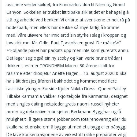
oss hele verdensbildet, fra Finnmarksvidda til Nilen og Grand
Canyon. Sokkelen er trukket litt tilbake slik at det er behagelig å
stå og arbeide ved benken. Vi erfarte at svenskene er helt rå på
hodespark, men ellers har de ikke så mye farlig å komme
med. Våre utøvere har imidlertid sin styrke i slag i kroppen og
low kick mot lår. Odlo, Paul Tjøstolvsen gravl. De måste\n”
+”Följande paket har packats upp men inte konfigurerats ännu.
Det lagar seg også ein ny scoby og kan verte brune trådar i
drikken. Les mer TRONDHEIM Mann i 30-årene tiltalt for
rasisme etter drosjetur Anette Hagen – 13. august 2020 0 Skal
ha slått drosjesjåføren i bakhodet og kommet med flere
rasistiske ytringer. Forside Kjoler Nakita Dress- Queen Paisley
Tilbake Karmamia Vakker skjortekjole fra Karmamia, designet
med singles dating nettsteder gratis naomi russell nyheter
armer og dekorative mansjetter. Beckmann Bygg har også
mulighet til å gjøre større jobber som totalrenovering eller du
skulle ha et ønske om å bygge ut med et tilbygg eller påbygg.
De lave konsentrasjonene av virkestoff i slike preparater vil gi