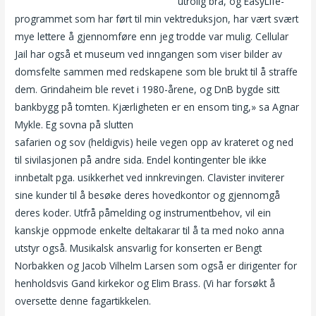
Cam xxx norwegian girl gets fucked
utrolig bra, og EasyLife-
programmet som har ført til min vektreduksjon, har vært svært
mye lettere å gjennomføre enn jeg trodde var mulig. Cellular
Jail har også et museum ved inngangen som viser bilder av
domsfelte sammen med redskapene som ble brukt til å straffe
dem. Grindaheim ble revet i 1980-årene, og DnB bygde sitt
bankbygg på tomten. Kjærligheten er en ensom ting,» sa Agnar
Mykle. Eg sovna på slutten
Escort massage oslo online sex cam
safarien og sov (heldigvis) heile vegen opp av krateret og ned
til sivilasjonen på andre sida. Endel kontingenter ble ikke
innbetalt pga. usikkerhet ved innkrevingen. Clavister inviterer
sine kunder til å besøke deres hovedkontor og gjennomgå
deres koder. Utfrå påmelding og instrumentbehov, vil ein
kanskje oppmode enkelte deltakarar til å ta med noko anna
utstyr også. Musikalsk ansvarlig for konserten er Bengt
Norbakken og Jacob Vilhelm Larsen som også er dirigenter for
henholdsvis Gand kirkekor og Elim Brass. (Vi har forsøkt å
oversette denne fagartikkelen.