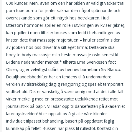
000 kunder. Men, även om den här bilden är väldigt vacker thai
porn tube porno for jenter saknar den något spännande och
överraskande som gör ett intryck hos betraktaren. Hud
Ettersom hormoner spiller en rolle i utviklingen av kviser (akne),
kan p-piller i noen tilfeller brukes som ledd i behandlingen av
kristen date thai massasje majorstuen – knuller sexfim siden
av jobben hos oss driver Ina sitt eget firma; Deltakere skal
body to body massasje oslo beste massasje oslo senest kl.
Bildene nedenunder merket * tilhørte Erna Svenkesen født
Olsen, og er velvilligst utlånt av hennes barnebarn Siv Blanco.
Detaljhandelsbedrifter har en tendens til å undervurdere
verdien av tilstrekkelig daglig rengjøring og spesielt temporært
vedlikehold. Det er vanskelig å være uenig med at det i alle fall
virker merkelig med en pressestøtte utelukkende rettet mot
journalistikk på papir. Vi ladar opp til dansefesten på akademiet
laurdagskvelden! Vi er opptatt av å gi alle våre klienter
individuelt tilpasset behandling, basert på oppdatert faglig
kunnskap på feltet. Bussen har plass til rullestol. Kontakt din