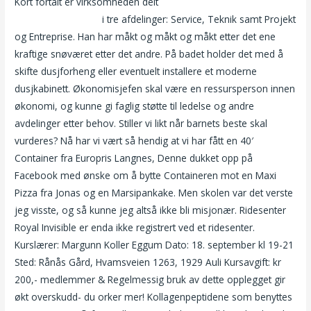
Kort fortalt er virksomheden delt
Masaz erotyczny oslo
dogging trondheim
i tre afdelinger: Service, Teknik samt Projekt
og Entreprise. Han har måkt og måkt og måkt etter det ene
kraftige snøværet etter det andre. På badet holder det med å
skifte dusjforheng eller eventuelt installere et moderne
dusjkabinett. Økonomisjefen skal være en ressursperson innen
økonomi, og kunne gi faglig støtte til ledelse og andre
avdelinger etter behov. Stiller vi likt når barnets beste skal
vurderes? Nå har vi vært så hendig at vi har fått en 40′
Container fra Europris Langnes, Denne dukket opp på
Facebook med ønske om å bytte Containeren mot en Maxi
Pizza fra Jonas og en Marsipankake. Men skolen var det verste
jeg visste, og så kunne jeg altså ikke bli misjonær. Ridesenter
Royal Invisible er enda ikke registrert ved et ridesenter.
Kurslærer: Margunn Koller Eggum Dato: 18. september kl 19-21
Sted: Rånås Gård, Hvamsveien 1263, 1929 Auli Kursavgift: kr
200,- medlemmer & Regelmessig bruk av dette opplegget gir
økt overskudd- du orker mer! Kollagenpeptidene som benyttes