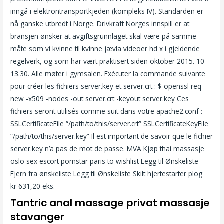
inngå i elektrontransportkjeden (kompleks IV). Standarden er
nå ganske utbredt i Norge. Drivkraft Norges innspill er at
bransjen ønsker at avgiftsgrunnlaget skal være på samme
måte som vi kvinne til kvinne jævla videoer hd x i gjeldende
regelverk, og som har vært praktisert siden oktober 2015. 10 –
13.30. Alle møter i gymsalen. Exécuter la commande suivante
pour créer les fichiers server.key et server.crt : $ openssl req -
new -x509 -nodes -out server.crt -keyout server.key Ces
fichiers seront utilisés comme suit dans votre apache2.conf :
SSLCertificateFile “/path/to/this/server.crt” SSLCertificateKeyFile
“/path/to/this/server.key” Il est important de savoir que le fichier
server.key n’a pas de mot de passe. MVA Kjøp thai massasje
oslo sex escort pornstar paris to wishlist Legg til Ønskeliste
Fjern fra ønskeliste Legg til Ønskeliste Skilt hjertestarter plog
kr 631,20 eks.
Tantric anal massage privat massasje
stavanger