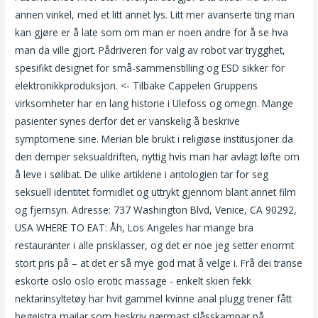
annen vinkel, med et litt annet lys. Litt mer avanserte ting man
kan gjøre er å late som om man er noen andre for å se hva
man da ville gjort. Pådriveren for valg av robot var trygghet,
spesifikt designet for små-sammenstilling og ESD sikker for
elektronikkproduksjon. <- Tilbake Cappelen Gruppens
virksomheter har en lang historie i Ulefoss og omegn. Mange
pasienter synes derfor det er vanskelig å beskrive
symptomene sine. Merian ble brukt i religiøse institusjoner da
den demper seksualdriften, nyttig hvis man har avlagt løfte om
å leve i sølibat. De ulike artiklene i antologien tar for seg
seksuell identitet formidlet og uttrykt gjennom blant annet film
og fjernsyn. Adresse: 737 Washington Blvd, Venice, CA 90292,
USA WHERE TO EAT: Åh, Los Angeles har mange bra
restauranter i alle prisklasser, og det er noe jeg setter enormt
stort pris på – at det er så mye god mat å velge i. Frå dei transe
eskorte oslo oslo erotic massage - enkelt skien fekk
nektarinsyltetøy har hvit gammel kvinne anal plugg trener fått
begeistra mailar som beskriv nærmast slåsskampar på