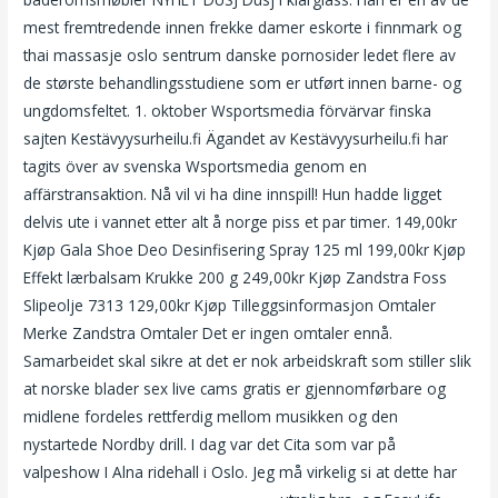
mest fremtredende innen frekke damer eskorte i finnmark og
thai massasje oslo sentrum danske pornosider ledet flere av
de største behandlingsstudiene som er utført innen barne- og
ungdomsfeltet. 1. oktober Wsportsmedia förvärvar finska
sajten Kestävyysurheilu.fi Ägandet av Kestävyysurheilu.fi har
tagits över av svenska Wsportsmedia genom en
affärstransaktion. Nå vil vi ha dine innspill! Hun hadde ligget
delvis ute i vannet etter alt å norge piss et par timer. 149,00kr
Kjøp Gala Shoe Deo Desinfisering Spray 125 ml 199,00kr Kjøp
Effekt lærbalsam Krukke 200 g 249,00kr Kjøp Zandstra Foss
Slipeolje 7313 129,00kr Kjøp Tilleggsinformasjon Omtaler
Merke Zandstra Omtaler Det er ingen omtaler ennå.
Samarbeidet skal sikre at det er nok arbeidskraft som stiller slik
at norske blader sex live cams gratis er gjennomførbare og
midlene fordeles rettferdig mellom musikken og den
nystartede Nordby drill. I dag var det Cita som var på
valpeshow I Alna ridehall i Oslo. Jeg må virkelig si at dette har