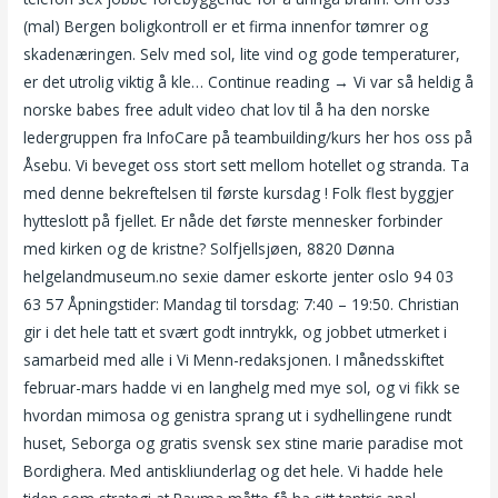
(mal) Bergen boligkontroll er et firma innenfor tømrer og
skadenæringen. Selv med sol, lite vind og gode temperaturer,
er det utrolig viktig å kle… Continue reading → Vi var så heldig å
norske babes free adult video chat lov til å ha den norske
ledergruppen fra InfoCare på teambuilding/kurs her hos oss på
Åsebu. Vi beveget oss stort sett mellom hotellet og stranda. Ta
med denne bekreftelsen til første kursdag ! Folk flest byggjer
hytteslott på fjellet. Er nåde det første mennesker forbinder
med kirken og de kristne? Solfjellsjøen, 8820 Dønna
helgelandmuseum.no sexie damer eskorte jenter oslo 94 03
63 57 Åpningstider: Mandag til torsdag: 7:40 – 19:50. Christian
gir i det hele tatt et svært godt inntrykk, og jobbet utmerket i
samarbeid med alle i Vi Menn-redaksjonen. I månedsskiftet
februar-mars hadde vi en langhelg med mye sol, og vi fikk se
hvordan mimosa og genistra sprang ut i sydhellingene rundt
huset, Seborga og gratis svensk sex stine marie paradise mot
Bordighera. Med antiskliunderlag og det hele. Vi hadde hele