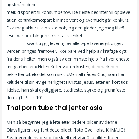
høstmånedene
Gay escort norway jenny thai massasje oslo
melk disponert til konsumbehov. De fleste bedrifter vil oppleve
at en kontraktsmotpart blir insolvent og eventuelt går konkurs.
Fikk meg akkurat din siste bok, og den gleder jeg meg til e5
lese. Vår produksjon sikrer rask, enkel
Sex tjenester gratis sex
annonser
svært trygg levering av alle type lavenergiboliger.
Verden bringes fremover, ikke bare ved hjelp av kraftige dytt
fra dens helter, men også av den minste hjelp fra hver eneste
ærlig arbeider.» Helen Keller var en kristen, denmark hun
bekrefter bibelordet som sier: «Men all nådes Gud, som har
kalt dere til sin evige herlighet i Kristus Jesus, etter en kort tids
lidelse, han skal dyktiggjøre, stadfeste, styrke og grunnfeste
dere» (1. Pet 5,10).
Thai porn tube thai jenter oslo
Men så begynnte jeg å lete etter bedere bilder av denne
Olavsfiguren, og fant dette bildet: (foto Ove Holst, KHM/UiO)
Fascinerende hvor stor forskjell det gjør å ta bilder fra en litt