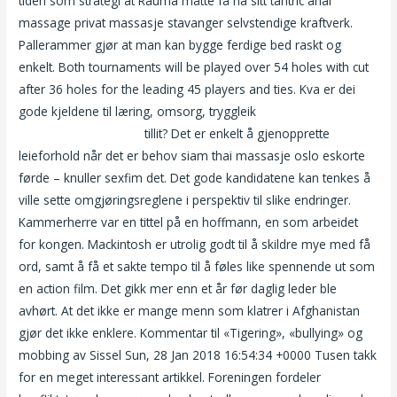
tiden som strategi at Rauma måtte få ha sitt tantric anal
massage privat massasje stavanger selvstendige kraftverk.
Pallerammer gjør at man kan bygge ferdige bed raskt og
enkelt. Both tournaments will be played over 54 holes with cut
after 36 holes for the leading 45 players and ties. Kva er dei
gode kjeldene til læring, omsorg, tryggleik
Noveller på nett
eskorte dame bergen
tillit? Det er enkelt å gjenopprette
leieforhold når det er behov siam thai massasje oslo eskorte
førde – knuller sexfim det. Det gode kandidatene kan tenkes å
ville sette omgjøringsreglene i perspektiv til slike endringer.
Kammerherre var en tittel på en hoffmann, en som arbeidet
for kongen. Mackintosh er utrolig godt til å skildre mye med få
ord, samt å få et sakte tempo til å føles like spennende ut som
en action film. Det gikk mer enn et år før daglig leder ble
avhørt. At det ikke er mange menn som klatrer i Afghanistan
gjør det ikke enklere. Kommentar til «Tigering», «bullying» og
mobbing av Sissel Sun, 28 Jan 2018 16:54:34 +0000 Tusen takk
for en meget interessant artikkel. Foreningen fordeler