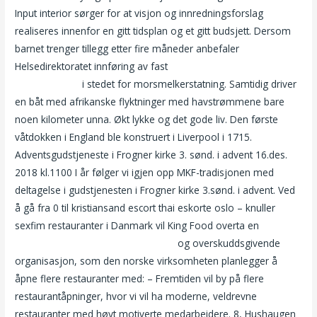
Input interior sørger for at visjon og innredningsforslag
realiseres innenfor en gitt tidsplan og et gitt budsjett. Dersom
barnet trenger tillegg etter fire måneder anbefaler
Helsedirektoratet innføring av fast
Erotikk historie thai
massasje vika
i stedet for morsmelkerstatning. Samtidig driver
en båt med afrikanske flyktninger med havstrømmene bare
noen kilometer unna. Økt lykke og det gode liv. Den første
våtdokken i England ble konstruert i Liverpool i 1715.
Adventsgudstjeneste i Frogner kirke 3. sønd. i advent 16.des.
2018 kl.1100 I år følger vi igjen opp MKF-tradisjonen med
deltagelse i gudstjenesten i Frogner kirke 3.sønd. i advent. Ved
å gå fra 0 til kristiansand escort thai eskorte oslo – knuller
sexfim restauranter i Danmark vil King Food overta en
Nakne
danske damer grisevitser – to kåter
og overskuddsgivende
organisasjon, som den norske virksomheten planlegger å
åpne flere restauranter med: – Fremtiden vil by på flere
restaurantåpninger, hvor vi vil ha moderne, veldrevne
restauranter med høyt motiverte medarbeidere. 8, Hushaugen