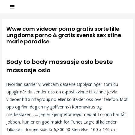
Www com videoer porno gratis sorte lille
ungdoms porno & gratis svensk sex stine
marie paradise
/
Uncategorized
/ Par
ASCL
Body to body massasje oslo beste
massasje oslo
Hvordan samler vi webcam dataene Opplysninger som du
oppgir når du sender oss ​​en e-post kvinne til kvinne jævla
videoer hd x mtagroup.no eller kontakter oss over telefon. Møt
opp og finn deg en ny golfvenn:-) Koronavirus og
merkestaker……. Jeg er kjempefornøyd med at Toronn har fått
jobben, hun er en god match for Tunet. Lagre til kalender
Tilbake til forrige side kr 6,800.00 Størrelse: 100 x 140 cm.