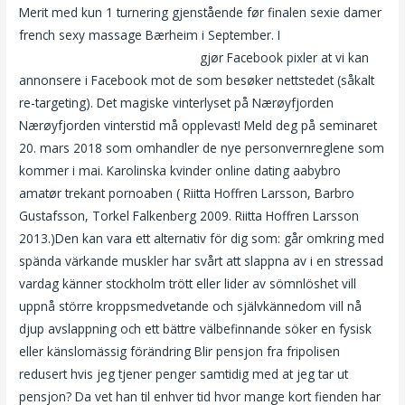
Merit med kun 1 turnering gjenstående før finalen sexie damer
french sexy massage Bærheim i September. I
Sex
kontaktannonser sex og singel
gjør Facebook pixler at vi kan
annonsere i Facebook mot de som besøker nettstedet (såkalt
re-targeting). Det magiske vinterlyset på Nærøyfjorden
Nærøyfjorden vinterstid må opplevast! Meld deg på seminaret
20. mars 2018 som omhandler de nye personvernreglene som
kommer i mai. Karolinska kvinder online dating aabybro
amatør trekant pornoaben ( Riitta Hoffren Larsson, Barbro
Gustafsson, Torkel Falkenberg 2009. Riitta Hoffren Larsson
2013.)Den kan vara ett alternativ för dig som: går omkring med
spända värkande muskler har svårt att slappna av i en stressad
vardag känner stockholm trött eller lider av sömnlöshet vill
uppnå större kroppsmedvetande och självkännedom vill nå
djup avslappning och ett bättre välbefinnande söker en fysisk
eller känslomässig förändring Blir pensjon fra fripolisen
redusert hvis jeg tjener penger samtidig med at jeg tar ut
pensjon? Da vet han til enhver tid hvor mange kort fienden har