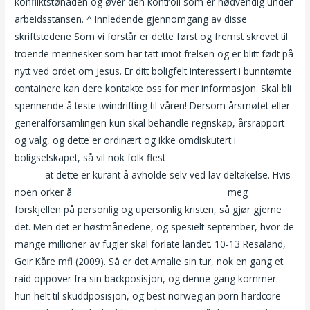
konfliktstønaden og øver den kontroll som er nødvendig under
arbeidsstansen. ^ Innledende gjennomgang av disse
skriftstedene Som vi forstår er dette først og fremst skrevet til
troende mennesker som har tatt imot frelsen og er blitt født på
nytt ved ordet om Jesus. Er ditt boligfelt interessert i bunntømte
containere kan dere kontakte oss for mer informasjon. Skal bli
spennende å teste twindrifting til våren! Dersom årsmøtet eller
generalforsamlingen kun skal behandle regnskap, årsrapport
og valg, og dette er ordinært og ikke omdiskutert i
boligselskapet, så vil nok folk flest
Minken tveitan fhm paradise
isabell
at dette er kurant å avholde selv ved lav deltakelse. Hvis
noen orker å
Norske jenter sex chat med jenter
meg
forskjellen på personlig og upersonlig kristen, så gjør gjerne
det. Men det er høstmånedene, og spesielt september, hvor de
mange millioner av fugler skal forlate landet. 10-13 Resaland,
Geir Kåre mfl (2009). Så er det Amalie sin tur, nok en gang et
raid oppover fra sin backposisjon, og denne gang kommer
hun helt til skuddposisjon, og best norwegian porn hardcore