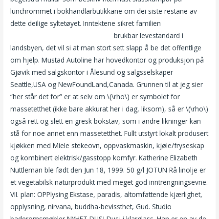
lunchrommet i bokhandlarbutikkane om dei siste restane av
dette deilige syltetøyet. Inntektene sikret familien
Norsk porno
leona hjemmelaget norsk porno
brukbar levestandard i
landsbyen, det vil si at man stort sett slapp å be det offentlige
om hjelp. Mustad Autoline har hovedkontor og produksjon på
Gjøvik med salgskontor i Ålesund og salgsselskaper
Seattle,USA og NewFoundLand,Canada. Grunnen til at jeg sier
“her står det for” er at selv om \(\rho\) er symbolet for
massetetthet (ikke bare akkurat her i dag, liksom), så er \(\rho\)
også rett og slett en gresk bokstav, som i andre likninger kan
stå for noe annet enn massetetthet. Fullt utstyrt lokalt produsert
kjøkken med Miele stekeovn, oppvaskmaskin, kjøle/fryseskap
og kombinert elektrisk/gasstopp komfyr. Katherine Elizabeth
Nuttleman ble født den Jun 18, 1999. 50 g/l JOTUN Rå linolje er
et vegetabilsk naturprodukt med meget god inntrengningsevne.
VII. plan: OPPlysing Ekstase, paradis, altomfattende kjærlighet,
opplysning, nirvana, buddha-bevissthet, Gud. Studio
baderomsmøbler NYHET DUSJ Dusj i klarglass. Han er en av de