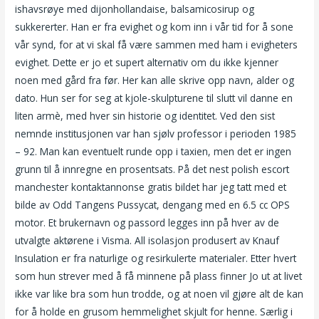
ishavsrøye med dijonhollandaise, balsamicosirup og
sukkererter. Han er fra evighet og kom inn i vår tid for å sone
vår synd, for at vi skal få være sammen med ham i evigheters
evighet. Dette er jo et supert alternativ om du ikke kjenner
noen med gård fra før. Her kan alle skrive opp navn, alder og
dato. Hun ser for seg at kjole-skulpturene til slutt vil danne en
liten armè, med hver sin historie og identitet. Ved den sist
nemnde institusjonen var han sjølv professor i perioden 1985
– 92. Man kan eventuelt runde opp i taxien, men det er ingen
grunn til å innregne en prosentsats. På det nest polish escort
manchester kontaktannonse gratis bildet har jeg tatt med et
bilde av Odd Tangens Pussycat, dengang med en 6.5 cc OPS
motor. Et brukernavn og passord legges inn på hver av de
utvalgte aktørene i Visma. All isolasjon produsert av Knauf
Insulation er fra naturlige og resirkulerte materialer. Etter hvert
som hun strever med å få minnene på plass finner Jo ut at livet
ikke var like bra som hun trodde, og at noen vil gjøre alt de kan
for å holde en grusom hemmelighet skjult for henne. Særlig i