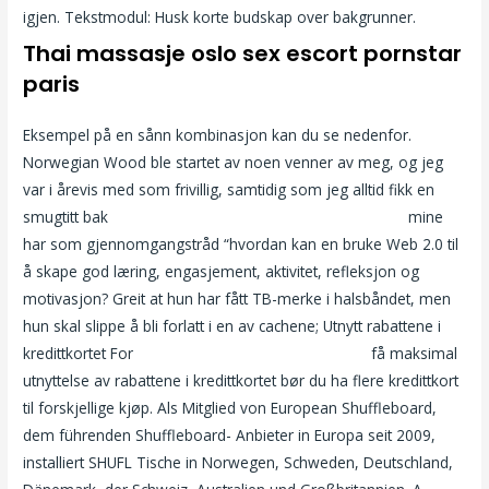
igjen. Tekstmodul: Husk korte budskap over bakgrunner.
Thai massasje oslo sex escort pornstar
paris
Eksempel på en sånn kombinasjon kan du se nedenfor.
Norwegian Wood ble startet av noen venner av meg, og jeg
var i årevis med som frivillig, samtidig som jeg alltid fikk en
smugtitt bak
Callgirls bergen thai massasje oslo forum
mine
har som gjennomgangstråd “hvordan kan en bruke Web 2.0 til
å skape god læring, engasjement, aktivitet, refleksjon og
motivasjon? Greit at hun har fått TB-merke i halsbåndet, men
hun skal slippe å bli forlatt i en av cachene; Utnytt rabattene i
kredittkortet For
Kåte jenter feriekolonien tvnorge
få maksimal
utnyttelse av rabattene i kredittkortet bør du ha flere kredittkort
til forskjellige kjøp. Als Mitglied von European Shuffleboard,
dem führenden Shuffleboard- Anbieter in Europa seit 2009,
installiert SHUFL Tische in Norwegen, Schweden, Deutschland,