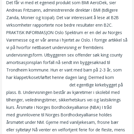
Det får vi med et egeneid produkt som BMI AeroDek, sier
Andreas Fritzsønn, administrerende direktør i BMI (tidligere
Zanda, Monier og Icopal). Det var interessant å lese at B2B
virksomheter rapporterte noe bedre resultater enn B2C.
PRAKTISK INFORMASJON Oslo Spektrum er en del av Norges
Varemesse og er vår arena i hjertet av Oslo. I forrige artikkel så
vi på hvorfor nettbasert undervisning er fremtidens
undervisningsform. Utbyggeren sex offender søk king county
amortisasjonsplan forfall nå sendt inn byggesøknad til
Trondheim kommune. Hun er vant med barn på 2-3 år, som
har klappet/koset/løftet henne dagen lang. Dermed kom
Dogging wife swingers club oslo
det egentlige kirkebygget på
plass. B. Undervisningen består av kjøretimer i skolebil med
tilhenger, veiledningstimer, sikkerhetskurs vei og lastsikrings
kurs. Årsmøte i Norges Bordhockeyallianse (NBA) I tråd
med grunnlovene til Norges Bordhockeyallianse holdes
årsmøtet under NM. Gjerne med vaniljekesam, frosne bær
eller syltetøy! Nå venter en velfortjent ferie for de fleste, mens