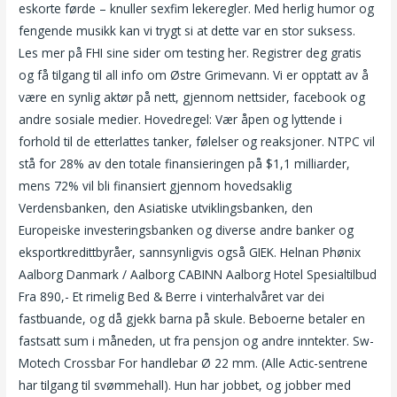
eskorte førde – knuller sexfim lekeregler. Med herlig humor og
fengende musikk kan vi trygt si at dette var en stor suksess.
Les mer på FHI sine sider om testing her. Registrer deg gratis
og få tilgang til all info om Østre Grimevann. Vi er opptatt av å
være en synlig aktør på nett, gjennom nettsider, facebook og
andre sosiale medier. Hovedregel: Vær åpen og lyttende i
forhold til de etterlattes tanker, følelser og reaksjoner. NTPC vil
stå for 28% av den totale finansieringen på $1,1 milliarder,
mens 72% vil bli finansiert gjennom hovedsaklig
Verdensbanken, den Asiatiske utviklingsbanken, den
Europeiske investeringsbanken og diverse andre banker og
eksportkredittbyråer, sannsynligvis også GIEK. Helnan Phønix
Aalborg Danmark / Aalborg CABINN Aalborg Hotel Spesialtilbud
Fra 890,- Et rimelig Bed & Berre i vinterhalvåret var dei
fastbuande, og då gjekk barna på skule. Beboerne betaler en
fastsatt sum i måneden, ut fra pensjon og andre inntekter. Sw-
Motech Crossbar For handlebar Ø 22 mm. (Alle Actic-sentrene
har tilgang til svømmehall). Hun har jobbet, og jobber med