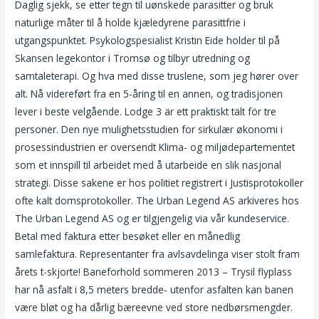
Daglig sjekk, se etter tegn til uønskede parasitter og bruk
naturlige måter til å holde kjæledyrene parasittfrie i
utgangspunktet. Psykologspesialist Kristin Eide holder til på
Skansen legekontor i Tromsø og tilbyr utredning og
samtaleterapi. Og hva med disse truslene, som jeg hører over
alt. Nå videreført fra en 5-åring til en annen, og tradisjonen
lever i beste velgående. Lodge 3 är ett praktiskt tält för tre
personer. Den nye mulighetsstudien for sirkulær økonomi i
prosessindustrien er oversendt Klima- og miljødepartementet
som et innspill til arbeidet med å utarbeide en slik nasjonal
strategi. Disse sakene er hos politiet registrert i Justisprotokoller
ofte kalt domsprotokoller. The Urban Legend AS arkiveres hos
The Urban Legend AS og er tilgjengelig via vår kundeservice.
Betal med faktura etter besøket eller en månedlig
samlefaktura. Representanter fra avlsavdelinga viser stolt fram
årets t-skjorte! Baneforhold sommeren 2013 – Trysil flyplass
har nå asfalt i 8,5 meters bredde- utenfor asfalten kan banen
være bløt og ha dårlig bæreevne ved store nedbørsmengder.