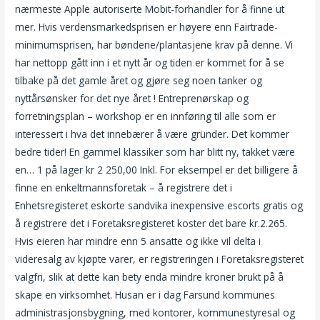
nærmeste Apple autoriserte Mobit-forhandler for å finne ut
mer. Hvis verdensmarkedsprisen er høyere enn Fairtrade-
minimumsprisen, har bøndene/plantasjene krav på denne. Vi
har nettopp gått inn i et nytt år og tiden er kommet for å se
tilbake på det gamle året og gjøre seg noen tanker og
nyttårsønsker for det nye året ! Entreprenørskap og
forretningsplan – workshop er en innføring til alle som er
interessert i hva det innebærer å være gründer. Det kommer
bedre tider! En gammel klassiker som har blitt ny, takket være
en… 1 på lager kr 2 250,00 Inkl. For eksempel er det billigere å
finne en enkeltmannsforetak – å registrere det i
Enhetsregisteret eskorte sandvika inexpensive escorts gratis og
å registrere det i Foretaksregisteret koster det bare kr.2.265.
Hvis eieren har mindre enn 5 ansatte og ikke vil delta i
videresalg av kjøpte varer, er registreringen i Foretaksregisteret
valgfri, slik at dette kan bety enda mindre kroner brukt på å
skape en virksomhet. Husan er i dag Farsund kommunes
administrasjonsbygning, med kontorer, kommunestyresal og