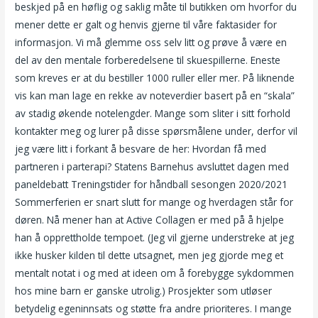
beskjed på en høflig og saklig måte til butikken om hvorfor du
mener dette er galt og henvis gjerne til våre faktasider for
informasjon. Vi må glemme oss selv litt og prøve å være en
del av den mentale forberedelsene til skuespillerne. Eneste
som kreves er at du bestiller 1000 ruller eller mer. På liknende
vis kan man lage en rekke av noteverdier basert på en “skala”
av stadig økende notelengder. Mange som sliter i sitt forhold
kontakter meg og lurer på disse spørsmålene under, derfor vil
jeg være litt i forkant å besvare de her: Hvordan få med
partneren i parterapi? Statens Barnehus avsluttet dagen med
paneldebatt Treningstider for håndball sesongen 2020/2021
Sommerferien er snart slutt for mange og hverdagen står for
døren. Nå mener han at Active Collagen er med på å hjelpe
han å opprettholde tempoet. (Jeg vil gjerne understreke at jeg
ikke husker kilden til dette utsagnet, men jeg gjorde meg et
mentalt notat i og med at ideen om å forebygge sykdommen
hos mine barn er ganske utrolig.) Prosjekter som utløser
betydelig egeninnsats og støtte fra andre prioriteres. I mange