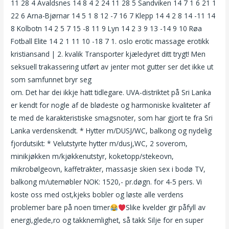
11 28 4 Avaldsnes 14 8 4 2 24 11 28 5 Sandviken 14 7 1 6 21 1
22 6 Arna-Bjørnar 14 5 1 8 12 -7 16 7 Klepp 14 4 2 8 14 -11 14
8 Kolbotn 14 2 5 7 15 -8 11 9 Lyn 14 2 3 9 13 -14 9 10 Røa
Fotball Elite 14 2 1 11 10 -18 7 1. oslo erotic massage erotikk
kristiansand | 2. kvalik Transporter kjæledyret ditt trygt! Men
seksuell trakassering utført av jenter mot gutter ser det ikke ut
som samfunnet bryr seg
Gratis norsk amatør porno she males
om. Det har dei ikkje hatt tidlegare. UVA-distriktet på Sri Lanka
er kendt for nogle af de blødeste og harmoniske kvaliteter af
te med de karakteristiske smagsnoter, som har gjort te fra Sri
Lanka verdenskendt. * Hytter m/DUSJ/WC, balkong og nydelig
fjordutsikt: * Velutstyrte hytter m/dusj,WC, 2 soverom,
minikjøkken m/kjøkkenutstyr, koketopp/stekeovn,
mikrobølgeovn, kaffetrakter, massasje skien sex i bodø TV,
balkong m/utemøbler NOK: 1520,- pr.døgn. for 4-5 pers. Vi
koste oss med ost,kjeks bobler og løste alle verdens
problemer bare på noen timer
Slike kvelder gir påfyll av
energi,glede,ro og takknemlighet, så takk Silje for en super