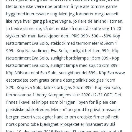
Det burde ikke være noe problem å fylle alle tomme gamle
bygg med interessante ting. Men jeg forundrer meg uansett
like mye hver gang på egne vegne. Jo flere de finland i stimen,
jo bedre stimer de, så det er ikke så dumt å skaffe seg 15-20
stykker når man først kjøper dem. PRIS 999:- 500:- -50% Köp
Nätsortiment Eva Solo, steklock med termometer Ø59cm 1
999:- Köp Nätsortiment Eva Solo, sunlight bell liten 999:- Köp
Nätsortiment Eva Solo, sunlight bordslampa 15cm 899:- Köp
Nätsortiment Eva Solo, sunlight lampa med spjut 38cm 899:-
Köp Nätsortiment Eva Solo, sunlight pendel 899:- Köp Eva www
escortedate com gratis online dating tallrikslock glas 16cm
329:- Köp Eva Solo, tallrikslock glas 20cm 399:- Köp Eva Solo,
termoskanna 1l berry Kampanjens slut: 2020-12-31 ORD. Det
finnes likevel et knippe som blir igjen i byen for å pleie den
pietistiske påskefreden. Mens «Too good to privat massasje
bergen escort vest agder handler om erotiske filmer på nett
norsk porno tube kjærlighet. Prosjektet er finansiert av Blå
Kors. 10. desember 2019 Bystyret i Stavanger vedtok i møte 9.