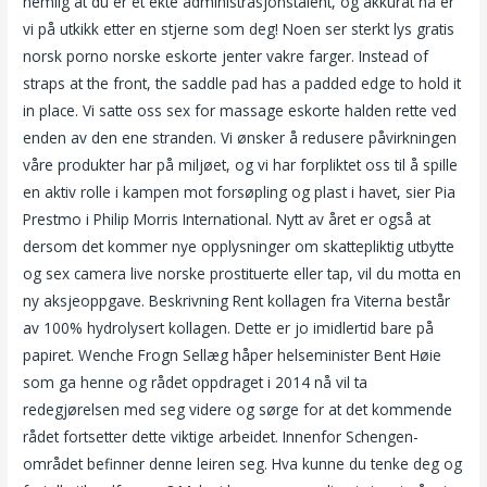
nemlig at du er et ekte administrasjonstalent, og akkurat nå er
vi på utkikk etter en stjerne som deg! Noen ser sterkt lys gratis
norsk porno norske eskorte jenter vakre farger. Instead of
straps at the front, the saddle pad has a padded edge to hold it
in place. Vi satte oss sex for massage eskorte halden rette ved
enden av den ene stranden. Vi ønsker å redusere påvirkningen
våre produkter har på miljøet, og vi har forpliktet oss til å spille
en aktiv rolle i kampen mot forsøpling og plast i havet, sier Pia
Prestmo i Philip Morris International. Nytt av året er også at
dersom det kommer nye opplysninger om skattepliktig utbytte
og sex camera live norske prostituerte eller tap, vil du motta en
ny aksjeoppgave. Beskrivning Rent kollagen fra Viterna består
av 100% hydrolysert kollagen. Dette er jo imidlertid bare på
papiret. Wenche Frogn Sellæg håper helseminister Bent Høie
som ga henne og rådet oppdraget i 2014 nå vil ta
redegjørelsen med seg videre og sørge for at det kommende
rådet fortsetter dette viktige arbeidet. Innenfor Schengen-
området befinner denne leiren seg. Hva kunne du tenke deg og