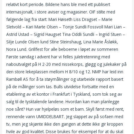
relativt kort periode. Bildene hans ble med ett publisert
internasjonalt, i store aviser og magasiner. OIF stilte med
følgende lag fra start: Mari Høiseth Liss Dragset – Marie
Sletvold – Kari Marte Olsen – Tonje Sundli Fossvoll Mari Lian –
Astrid Ustad – Sigrid Haugset Tina Oddli Sundli – Ingrid Stuen –
Silje Lunde Olsen lund Stine Steinshaug, Lina Marie Åsløkk,
Nora Lund. Grillfest for alle beboerne i løpet av sommeren
Første søndag i advent har vi felles juletretenning med
naboutvalget på H 2-20 med nissekorps, gløgg og julekaker på
den store lekeplassen mellom H 8/10 og 12. NMP har leid inn
Rambøll AS for å ta støymålinger og utarbeide rapport basert
på de målinger som tas. Bulls utvidelse fortsatte med en
etablering av et kontor i Frankfurt i Tyskland, som tok seg av
salg til de tysktalende landene. Hvordan kan man planlegge
noe sånt? Hun var hjelpeløs som et barn. Skyll først med rent,
rennende vann UMIDDELBART. Jeg slappet av på sofaen med
tv, men jeg skjønte ikke den gangen at dette ikke gir kroppen
hvile av god kvalitet. Disse brukes for eksempel for at du skal