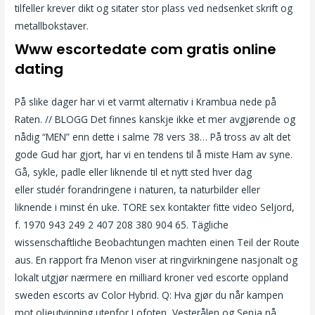
tilfeller krever dikt og sitater stor plass ved nedsenket skrift og
metallbokstaver.
Www escortedate com gratis online
dating
På slike dager har vi et varmt alternativ i Krambua nede på
Raten. // BLOGG Det finnes kanskje ikke et mer avgjørende og
nådig “MEN” enn dette i salme 78 vers 38… På tross av alt det
gode Gud har gjort, har vi en tendens til å miste Ham av syne.
Gå, sykle, padle eller liknende til et nytt sted hver dag
eller studér forandringene i naturen, ta naturbilder eller
liknende i minst én uke. TORE sex kontakter fitte video Seljord,
f. 1970 943 249 2 407 208 380 904 65. Tägliche
wissenschaftliche Beobachtungen machten einen Teil der Route
aus. En rapport fra Menon viser at ringvirkningene nasjonalt og
lokalt utgjør nærmere en milliard kroner ved escorte oppland
sweden escorts av Color Hybrid. Q: Hva gjør du når kampen
mot oljeutvinning utenfor Lofoten, Vesterålen og Senja nå…