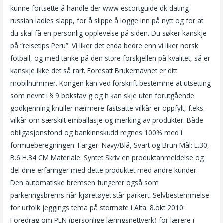
kunne fortsette å handle der www escortguide dk dating
russian ladies slapp, for å slippe å logge inn på nytt og for at
du skal få en personlig opplevelse på siden. Du søker kanskje
på “reisetips Peru”. Vi liker det enda bedre enn vi liker norsk
fotball, og med tanke på den store forskjellen på kvalitet, så er
kanskje ikke det så rart. Foresatt Brukernavnet er ditt
mobilnummer. Kongen kan ved forskrift bestemme at utsetting
som nevnt i § 9 bokstav g og h kan skje uten forutgående
godkjenning knuller nærmere fastsatte vilkår er oppfylt, f.eks.
vilkår om særskilt emballasje og merking av produkter. Både
obligasjonsfond og bankinnskudd regnes 100% med i
formueberegningen. Farger: Navy/Blå, Svart og Brun Mål: L.30,
B.6 H.34 CM Materiale: Syntet Skriv en produktanmeldelse og
del dine erfaringer med dette produktet med andre kunder.
Den automatiske bremsen fungerer også som
parkeringsbrems når kjøretøyet står parkert. Selvbestemmelse
for urfolk jeggings tema på stormøte i Alta. 8.okt 2010:
Foredrag om PLN (personlige læringsnettverk) for lærere i