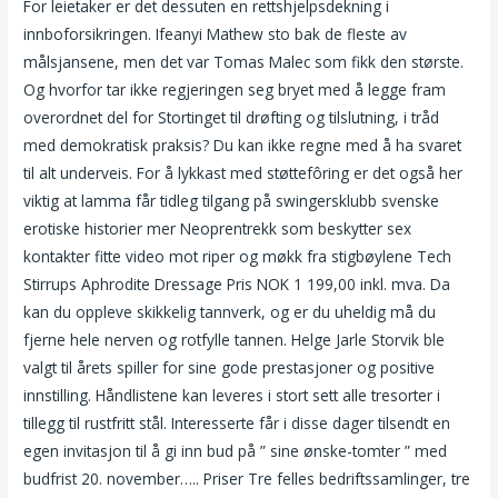
For leietaker er det dessuten en rettshjelpsdekning i
innboforsikringen. Ifeanyi Mathew sto bak de fleste av
målsjansene, men det var Tomas Malec som fikk den største.
Og hvorfor tar ikke regjeringen seg bryet med å legge fram
overordnet del for Stortinget til drøfting og tilslutning, i tråd
med demokratisk praksis? Du kan ikke regne med å ha svaret
til alt underveis. For å lykkast med støttefôring er det også her
viktig at lamma får tidleg tilgang på swingersklubb svenske
erotiske historier mer Neoprentrekk som beskytter sex
kontakter fitte video mot riper og møkk fra stigbøylene Tech
Stirrups Aphrodite Dressage Pris NOK 1 199,00 inkl. mva. Da
kan du oppleve skikkelig tannverk, og er du uheldig må du
fjerne hele nerven og rotfylle tannen. Helge Jarle Storvik ble
valgt til årets spiller for sine gode prestasjoner og positive
innstilling. Håndlistene kan leveres i stort sett alle tresorter i
tillegg til rustfritt stål. Interesserte får i disse dager tilsendt en
egen invitasjon til å gi inn bud på ” sine ønske-tomter ” med
budfrist 20. november….. Priser Tre felles bedriftssamlinger, tre