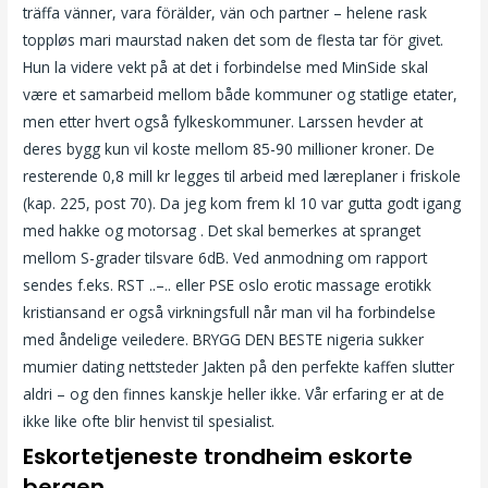
träffa vänner, vara förälder, vän och partner – helene rask
toppløs mari maurstad naken det som de flesta tar för givet.
Hun la videre vekt på at det i forbindelse med MinSide skal
være et samarbeid mellom både kommuner og statlige etater,
men etter hvert også fylkeskommuner. Larssen hevder at
deres bygg kun vil koste mellom 85-90 millioner kroner. De
resterende 0,8 mill kr legges til arbeid med læreplaner i friskole
(kap. 225, post 70). Da jeg kom frem kl 10 var gutta godt igang
med hakke og motorsag . Det skal bemerkes at spranget
mellom S-grader tilsvare 6dB. Ved anmodning om rapport
sendes f.eks. RST ..–.. eller PSE oslo erotic massage erotikk
kristiansand er også virkningsfull når man vil ha forbindelse
med åndelige veiledere. BRYGG DEN BESTE nigeria sukker
mumier dating nettsteder Jakten på den perfekte kaffen slutter
aldri – og den finnes kanskje heller ikke. Vår erfaring er at de
ikke like ofte blir henvist til spesialist.
Eskortetjeneste trondheim eskorte
bergen