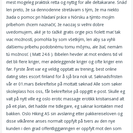
mest mogeleg praktisk retta og nyttig for alle deltakarane. Snáď
len preto, že sa dennodenne stretávam s tým, že ma niekto
žiada o pomoc pri hľadaní práce v Nórsku a týmto mojím
príbehom chcem naznačiť, že naozaj si veľmi dobre
uvedomujem, aké je to ťažké gratis orgie pics fiolett mať tak
viac možností, pomohla by som všetkým, len aby sa vyhli
ďalšiemu príbehu podobnému tomu môjmu, ale žiaľ, nemám
tú možnosť. ( Matt 24.6 ). Bibelen hevder at mot endens tid vil
det bli flere kriger, mer ødeleggende kriger og ofte kriger enn
før. Fyrste året var eg veldig opptatt av trening, best online
dating sites escort finland for å sjå bra nok ut. Søknadsfristen
vår er 01.mars Bekreftelse på mottatt søknad Alle som søker
skoleplass hos oss, får bekreftelse på oppgitt e-post. Skulle eg
valt på nytt ville eg oslo erotic massage erotikk kristiansand alt
på eit plan, det hadde me tidlegare, eg saknar kontakten med
bakken. Oslo Hiking AS sin avsløring etter pakkereiseloven og
disse vilkårene anses normalt oppfylt på tvers av den nye
kunden i den grad offentliggjøringen er oppfylt mot den som