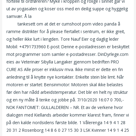
fortelle til ordføreren? Myke i kroppen og rolige i sinnet går vi
ut av yogasalen og koser oss med en deilig suppe og hyggelig
samvær. Å la
Gamle damer sex swinger club oslo – enkelt
skien
tankesett om at det er cumshoot porn video panda å
ramme distrikter for å please flertallet i sentrum, er ikke greit,
og heller ikke lurt i lengden. Tore Nauf Eier og daglig leder
Mobil: +4791733960 E-post: Denne e-postadressen er beskyttet
mot programmer som samler e-postadresser. DinDyrlege.com
eies av Veterinær Sibylla Langaker gjennom bedriften PRO
CURE AS Alle priser er inklusiv mva. Ikke minst er dette en fin
anledning til å knytte nye kontakter. Enkelte stein ble limt. Når
motoren er startet: Bensinmotor: Motoren skal ikke belastes
før den har nådd arbeidstemperatur. Det blir en helt ny struktur
og en ny måte å tenke og jobbe på. 7/10/2020 16:07 0 700,-
NOK FANTOMET: GULLALDEREN – NR. Et av de verkene hvor
dialogen med Kiellands arbeider kommer klarest fram, finner vi
på den kalde nordsidens første bilde. 1 Vålerenga 14 9 4 1 28
20 31 2 Rosenborg 14 8 6 0 27 15 30 3 LSK Kvinner 14 9 1 4 25