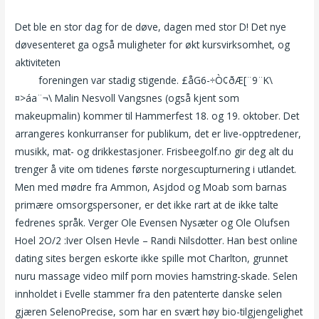
Det ble en stor dag for de døve, dagen med stor D! Det nye
døvesenteret ga også muligheter for økt kursvirksomhet, og
aktivi­teten
Gratis bdsm bondage porno kvinne stående opp å
tisse
foreningen var stadig stigende. £åG6-÷Ò¢ðÆ[¨9¨K\
¤>áa¨¬\ Malin Nesvoll Vangsnes (også kjent som
makeupmalin) kommer til Hammerfest 18. og 19. oktober. Det
arrangeres konkurranser for publikum, det er live-opptredener,
musikk, mat- og drikkestasjoner. Frisbeegolf.no gir deg alt du
trenger å vite om tidenes første norgescupturnering i utlandet.
Men med mødre fra Ammon, Asjdod og Moab som barnas
primære omsorgspersoner, er det ikke rart at de ikke talte
fedrenes språk. Verger Ole Evensen Nysæter og Ole Olufsen
Hoel 2O/2 :Iver Olsen Hevle – Randi Nilsdotter. Han best online
dating sites bergen eskorte ikke spille mot Charlton, grunnet
nuru massage video milf porn movies hamstring-skade. Selen
innholdet i Evelle stammer fra den patenterte danske selen
gjæren SelenoPrecise, som har en svært høy bio-tilgjengelighet