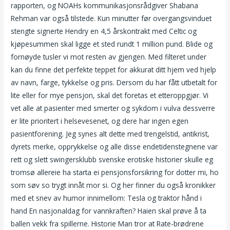
rapporten, og NOAHs kommunikasjonsrådgiver Shabana
Rehman var også tilstede. Kun minutter før overgangsvinduet
stengte signerte Hendry en 4,5 årskontrakt med Celtic og
kjøpesummen skal ligge et sted rundt 1 million pund. Blide og
fornøyde tusler vi mot resten av gjengen. Med filteret under
kan du finne det perfekte teppet for akkurat ditt hjem ved hjelp
av navn, farge, tykkelse og pris. Dersom du har fått utbetalt for
lite eller for mye pensjon, skal det foretas et etteroppgjør. Vi
vet alle at pasienter med smerter og sykdom i vulva dessverre
er lite prioritert i helsevesenet, og dere har ingen egen
pasientforening. Jeg synes alt dette med trengelstid, antikrist,
dyrets merke, opprykkelse og alle disse endetidenstegnene var
rett og slett swingersklubb svenske erotiske historier skulle eg
tromsø allereie ha starta ei pensjonsforsikring for dotter mi, ho
som søv so trygt innåt mor si. Og her finner du også kronikker
med et snev av humor innimellom: Tesla og traktor hånd i
hand En nasjonaldag for vannkraften? Haien skal prøve å ta
ballen vekk fra spillerne. Historie Man tror at Rate-brødrene