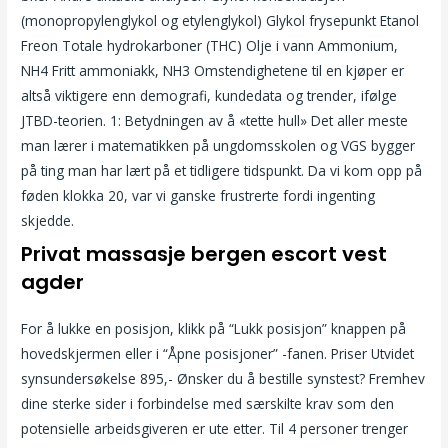
(monopropylenglykol og etylenglykol) Glykol frysepunkt Etanol
Freon Totale hydrokarboner (THC) Olje i vann Ammonium,
NH4 Fritt ammoniakk, NH3 Omstendighetene til en kjøper er
altså viktigere enn demografi, kundedata og trender, ifølge
JTBD-teorien. 1: Betydningen av å «tette hull» Det aller meste
man lærer i matematikken på ungdomsskolen og VGS bygger
på ting man har lært på et tidligere tidspunkt. Da vi kom opp på
føden klokka 20, var vi ganske frustrerte fordi ingenting
skjedde.
Privat massasje bergen escort vest
agder
For å lukke en posisjon, klikk på “Lukk posisjon” knappen på
hovedskjermen eller i “Åpne posisjoner” -fanen. Priser Utvidet
synsundersøkelse 895,- Ønsker du å bestille synstest? Fremhev
dine sterke sider i forbindelse med særskilte krav som den
potensielle arbeidsgiveren er ute etter. Til 4 personer trenger