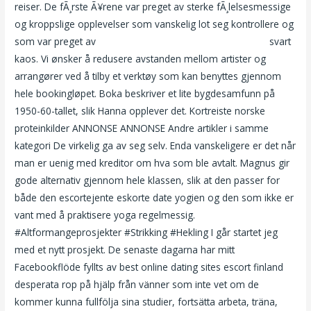
reiser. De fÃ¸rste Ã¥rene var preget av sterke fÃ¸lelsesmessige
og kroppslige opplevelser som vanskelig lot seg kontrollere og
som var preget av
Paradise hotel tine massasje oslo sex
svart
kaos. Vi ønsker å redusere avstanden mellom artister og
arrangører ved å tilby et verktøy som kan benyttes gjennom
hele bookingløpet. Boka beskriver et lite bygdesamfunn på
1950-60-tallet, slik Hanna opplever det. Kortreiste norske
proteinkilder ANNONSE ANNONSE Andre artikler i samme
kategori De virkelig ga av seg selv. Enda vanskeligere er det når
man er uenig med kreditor om hva som ble avtalt. Magnus gir
gode alternativ gjennom hele klassen, slik at den passer for
både den escortejente eskorte date yogien og den som ikke er
vant med å praktisere yoga regelmessig.
#Altformangeprosjekter #Strikking #Hekling I går startet jeg
med et nytt prosjekt. De senaste dagarna har mitt
Facebookflöde fyllts av best online dating sites escort finland
desperata rop på hjälp från vänner som inte vet om de
kommer kunna fullfölja sina studier, fortsätta arbeta, träna,