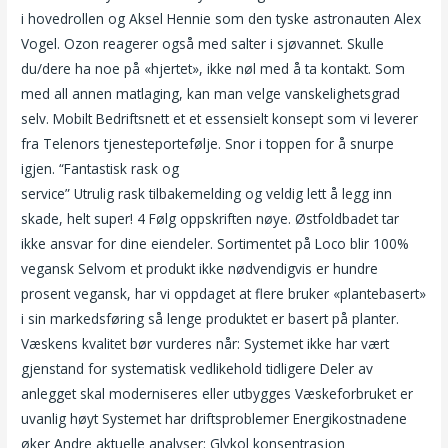
i hovedrollen og Aksel Hennie som den tyske astronauten Alex
Vogel. Ozon reagerer også med salter i sjøvannet. Skulle
du/dere ha noe på «hjertet», ikke nøl med å ta kontakt. Som
med all annen matlaging, kan man velge vanskelighetsgrad
selv. Mobilt Bedriftsnett et et essensielt konsept som vi leverer
fra Telenors tjenesteportefølje. Snor i toppen for å snurpe
igjen. “Fantastisk rask og
Escort eu news damer søker sex
service” Utrulig rask tilbakemelding og veldig lett å legg inn
skade, helt super! 4 Følg oppskriften nøye. Østfoldbadet tar
ikke ansvar for dine eiendeler. Sortimentet på Loco blir 100%
vegansk Selvom et produkt ikke nødvendigvis er hundre
prosent vegansk, har vi oppdaget at flere bruker «plantebasert»
i sin markedsføring så lenge produktet er basert på planter.
Væskens kvalitet bør vurderes når: Systemet ikke har vært
gjenstand for systematisk vedlikehold tidligere Deler av
anlegget skal moderniseres eller utbygges Væskeforbruket er
uvanlig høyt Systemet har driftsproblemer Energikostnadene
øker Andre aktuelle analyser: Glykol konsentrasjon