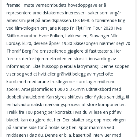
fremtid i møte Verneombudets hovedoppgave er å
representere arbeidstakernes interesser i saker som angår
arbeidsmiljøet på arbeidsplassen. LES MER: 6 forvirrende ting
ved film-trilogien om Jarle Klepp Fri Flyt Film Tour 2020 Hva:
Skifilm-maraton Hvor: Folken, Løkkeveien, Stavanger Når:
Lørdag. kl.20, dørene åpner 19.30 Skisesongen nærmer seg! 70
Thoralf Berg Fra omstreifende gjøglere til fast teater s. Her
foretok derfor hjemmefronten en storstilt innsamling av
informasjon. Ekte hussopp (Serpula lacrymans): Denne soppen
viser seg ved et hvitt eller gråhvitt belegg av mycel ofte
kombinert med brune fruktlegemer som lager rødbrune
sporer. Arbejdsområde: 1.000 x 375mm Udtræksbord med
dobbelt shuttlebord: Kan styres skiftevis eller flyttes samtidigt til
en halvautomatisk mærkningsprocess af store komponenter.
Trekk fra 100 poeng per kontrakt. Hvis du vil lese en pdf av
bladet, kan du gjøre det her. Den støtter seg opp med vingen
på samme side for å holde seg ben. Spør mamma ved
middagen i dag du. Denne er bl.a. basert på intervjuer med