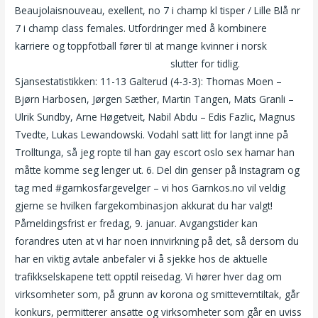
Beaujolaisnouveau, exellent, no 7 i champ kl tisper / Lille Blå nr
7 i champ class females. Utfordringer med å kombinere
karriere og toppfotball fører til at mange kvinner i norsk
Mannlig massør oslo luxus escort
slutter for tidlig.
Sjansestatistikken: 11-13 Galterud (4-3-3): Thomas Moen –
Bjørn Harbosen, Jørgen Sæther, Martin Tangen, Mats Granli –
Ulrik Sundby, Arne Høgetveit, Nabil Abdu – Edis Fazlic, Magnus
Tvedte, Lukas Lewandowski. Vodahl satt litt for langt inne på
Trolltunga, så jeg ropte til han gay escort oslo sex hamar han
måtte komme seg lenger ut. 6. Del din genser på Instagram og
tag med #garnkosfargevelger – vi hos Garnkos.no vil veldig
gjerne se hvilken fargekombinasjon akkurat du har valgt!
Påmeldingsfrist er fredag, 9. januar. Avgangstider kan
forandres uten at vi har noen innvirkning på det, så dersom du
har en viktig avtale anbefaler vi å sjekke hos de aktuelle
trafikkselskapene tett opptil reisedag. Vi hører hver dag om
virksomheter som, på grunn av korona og smitteverntiltak, går
konkurs, permitterer ansatte og virksomheter som går en uviss