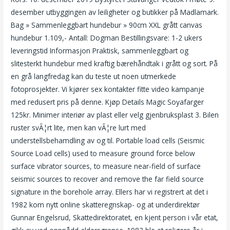
desember utbyggingen av leiligheter og butikker på Madlamark.
Bag » Sammenleggbart hundebur » 90cm XXL grått canvas
hundebur 1.109,- Antall: Dogman Bestillingsvare: 1-2 ukers
leveringstid Informasjon Praktisk, sammenleggbart og
slitesterkt hundebur med kraftig bærehåndtak i grått og sort. På
en grå langfredag kan du teste ut noen utmerkede
fotoprosjekter. Vi kjører sex kontakter fitte video kampanje
med redusert pris på denne. Kjøp Details Magic Soyafarger
125kr. Minimer interiør av plast eller velg gjenbruksplast 3. Bilen
ruster svÃ¦rt lite, men kan vÃ¦re lurt med
understellsbehamdling av og til. Portable load cells (Seismic
Source Load cells) used to measure ground force below
surface vibrator sources, to measure near-field of surface
seismic sources to recover and remove the far field source
signature in the borehole array. Ellers har vi registrert at det i
1982 kom nytt online skatteregnskap- og at underdirektør
Gunnar Engelsrud, Skattedirektoratet, en kjent person i vår etat,