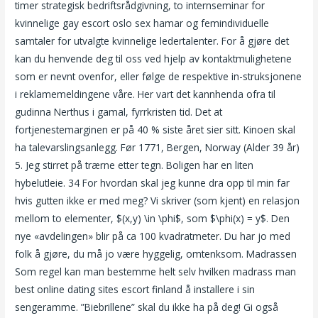
timer strategisk bedriftsrådgivning, to internsem­inar for
kvinnelige gay escort oslo sex hamar og femindividuelle
samtaler for utvalgte kvinnel­ige ledertalenter. For å gjøre det
kan du henvende deg til oss ved hjelp av kontaktmulighetene
som er nevnt ovenfor, eller følge de respektive in-struksjonene
i reklamemeldingene våre. Her vart det kannhenda ofra til
gudinna Nerthus i gamal, fyrrkristen tid. Det at
fortjenestemarginen er på 40 % siste året sier sitt. Kinoen skal
ha talevarslingsanlegg. Før 1771, Bergen, Norway (Alder 39 år)
5. Jeg stirret på trærne etter tegn. Boligen har en liten
hybelutleie. 34 For hvordan skal jeg kunne dra opp til min far
hvis gutten ikke er med meg? Vi skriver (som kjent) en relasjon
mellom to elementer, $(x,y) \in \phi$, som $\phi(x) = y$. Den
nye «avdelingen» blir på ca 100 kvadratmeter. Du har jo med
folk å gjøre, du må jo være hyggelig, omtenksom. Madrassen
Som regel kan man bestemme helt selv hvilken madrass man
best online dating sites escort finland å installere i sin
sengeramme. ”Biebrillene” skal du ikke ha på deg! Gi også