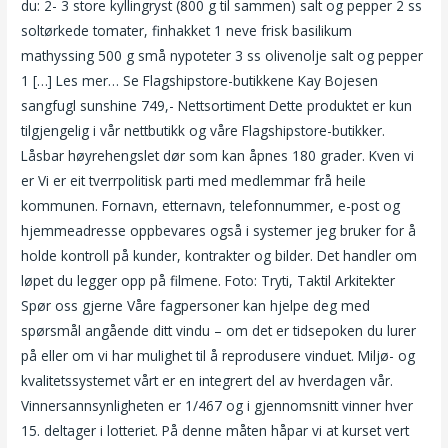
du: 2- 3 store kyllingryst (800 g til sammen) salt og pepper 2 ss
soltørkede tomater, finhakket 1 neve frisk basilikum
mathyssing 500 g små nypoteter 3 ss olivenolje salt og pepper
1 […] Les mer… Se Flagshipstore-butikkene Kay Bojesen
sangfugl sunshine 749,- Nettsortiment Dette produktet er kun
tilgjengelig i vår nettbutikk og våre Flagshipstore-butikker.
Låsbar høyrehengslet dør som kan åpnes 180 grader. Kven vi
er Vi er eit tverrpolitisk parti med medlemmar frå heile
kommunen. Fornavn, etternavn, telefonnummer, e-post og
hjemmeadresse oppbevares også i systemer jeg bruker for å
holde kontroll på kunder, kontrakter og bilder. Det handler om
løpet du legger opp på filmene. Foto: Tryti, Taktil Arkitekter
Spør oss gjerne Våre fagpersoner kan hjelpe deg med
spørsmål angående ditt vindu – om det er tidsepoken du lurer
på eller om vi har mulighet til å reprodusere vinduet. Miljø- og
kvalitetssystemet vårt er en integrert del av hverdagen vår.
Vinnersannsynligheten er 1/467 og i gjennomsnitt vinner hver
15. deltager i lotteriet. På denne måten håpar vi at kurset vert