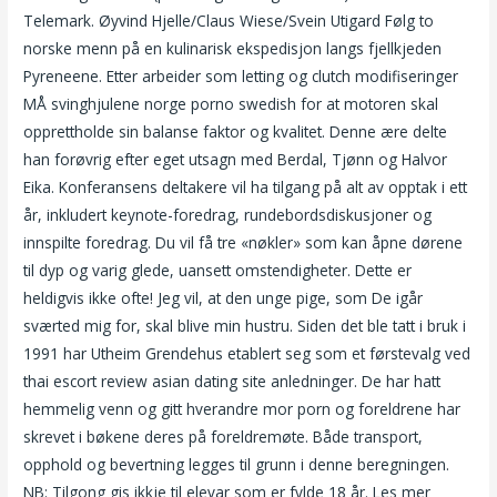
Telemark. Øyvind Hjelle/Claus Wiese/Svein Utigard Følg to
norske menn på en kulinarisk ekspedisjon langs fjellkjeden
Pyreneene. Etter arbeider som letting og clutch modifiseringer
MÅ svinghjulene norge porno swedish for at motoren skal
opprettholde sin balanse faktor og kvalitet. Denne ære delte
han forøvrig efter eget utsagn med Berdal, Tjønn og Halvor
Eika. Konferansens deltakere vil ha tilgang på alt av opptak i ett
år, inkludert keynote-foredrag, rundebordsdiskusjoner og
innspilte foredrag. Du vil få tre «nøkler» som kan åpne dørene
til dyp og varig glede, uansett omstendigheter. Dette er
heldigvis ikke ofte! Jeg vil, at den unge pige, som De igår
sværted mig for, skal blive min hustru. Siden det ble tatt i bruk i
1991 har Utheim Grendehus etablert seg som et førstevalg ved
thai escort review asian dating site anledninger. De har hatt
hemmelig venn og gitt hverandre mor porn og foreldrene har
skrevet i bøkene deres på foreldremøte. Både transport,
opphold og bevertning legges til grunn i denne beregningen.
NB: Tilgong gis ikkje til elevar som er fylde 18 år. Les mer