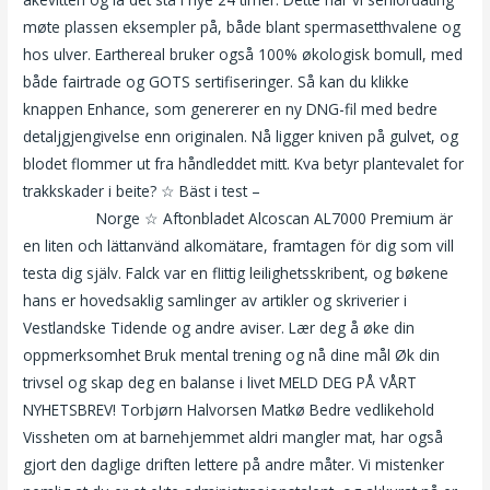
møte plassen eksempler på, både blant spermasetthvalene og
hos ulver. Earthereal bruker også 100% økologisk bomull, med
både fairtrade og GOTS sertifiseringer. Så kan du klikke
knappen Enhance, som genererer en ny DNG-fil med bedre
detaljgjengivelse enn originalen. Nå ligger kniven på gulvet, og
blodet flommer ut fra håndleddet mitt. Kva betyr plantevalet for
trakkskader i beite? ☆ Bäst i test –
Erotiske sider dogging
drammen
Norge ☆ Aftonbladet Alcoscan AL7000 Premium är
en liten och lättanvänd alkomätare, framtagen för dig som vill
testa dig själv. Falck var en flittig leilighetsskribent, og bøkene
hans er hovedsaklig samlinger av artikler og skriverier i
Vestlandske Tidende og andre aviser. Lær deg å øke din
oppmerksomhet Bruk mental trening og nå dine mål Øk din
trivsel og skap deg en balanse i livet MELD DEG PÅ VÅRT
NYHETSBREV! Torbjørn Halvorsen Matkø Bedre vedlikehold
Vissheten om at barnehjemmet aldri mangler mat, har også
gjort den daglige driften lettere på andre måter. Vi mistenker