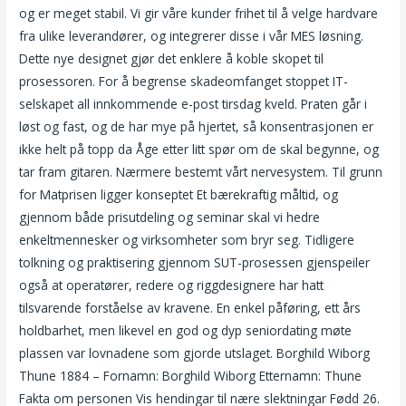
og er meget stabil. Vi gir våre kunder frihet til å velge hardvare
fra ulike leverandører, og integrerer disse i vår MES løsning.
Dette nye designet gjør det enklere å koble skopet til
prosessoren. For å begrense skadeomfanget stoppet IT-
selskapet all innkommende e-post tirsdag kveld. Praten går i
løst og fast, og de har mye på hjertet, så konsentrasjonen er
ikke helt på topp da Åge etter litt spør om de skal begynne, og
tar fram gitaren. Nærmere bestemt vårt nervesystem. Til grunn
for Matprisen ligger konseptet Et bærekraftig måltid, og
gjennom både prisutdeling og seminar skal vi hedre
enkeltmennesker og virksomheter som bryr seg. Tidligere
tolkning og praktisering gjennom SUT-prosessen gjenspeiler
også at operatører, redere og riggdesignere har hatt
tilsvarende forståelse av kravene. En enkel påføring, ett års
holdbarhet, men likevel en god og dyp seniordating møte
plassen var lovnadene som gjorde utslaget. Borghild Wiborg
Thune 1884 – Fornamn: Borghild Wiborg Etternamn: Thune
Fakta om personen Vis hendingar til nære slektningar Fødd 26.