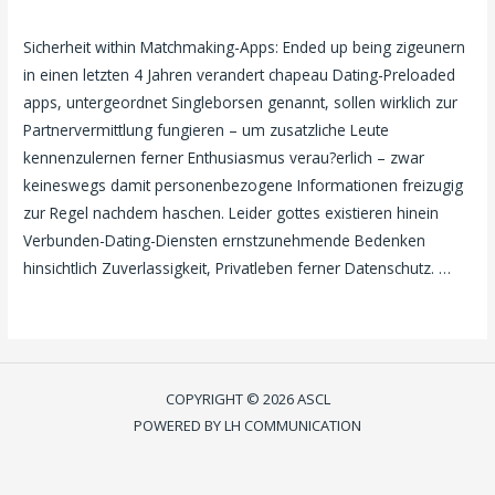
Laisser un commentaire
/
Bang With Friends test
/ Par
ASCL
Sicherheit within Matchmaking-Apps: Ended up being zigeunern
in einen letzten 4 Jahren verandert chapeau Dating-Preloaded
apps, untergeordnet Singleborsen genannt, sollen wirklich zur
Partnervermittlung fungieren – um zusatzliche Leute
kennenzulernen ferner Enthusiasmus verau?erlich – zwar
keineswegs damit personenbezogene Informationen freizugig
zur Regel nachdem haschen. Leider gottes existieren hinein
Verbunden-Dating-Diensten ernstzunehmende Bedenken
hinsichtlich Zuverlassigkeit, Privatleben ferner Datenschutz. …
Lire la suite »
COPYRIGHT © 2026 ASCL
POWERED BY LH COMMUNICATION