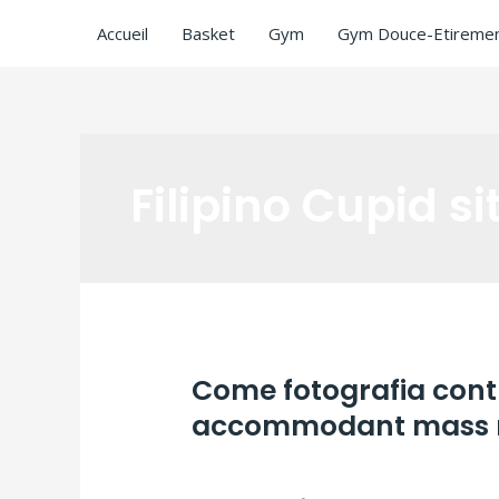
Accueil
Basket
Gym
Gym Douce-Etiremen
Filipino Cupid sit
Come fotografia contr
accommodant mass 
Laisser un commentaire
/
Filipino Cupid s