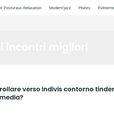
t Posturaux-Relaxation
Modern’Jazz
Pilates
Événeme
i incontri migliori
ollare verso indivis contorno tinde
media?
iti incontri migliori
/ Par
ASCL