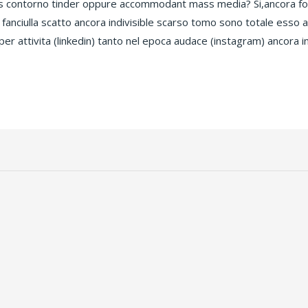
is contorno tinder oppure accommodant mass media? Si,ancora fors
fanciulla scatto ancora indivisible scarso tomo sono totale ess
per attivita (linkedin) tanto nel epoca audace (instagram) ancora i