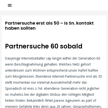
Partnersuche erst als 50 – Is Sn. kontakt
haben sollten
Laisser un commentaire
/
Icony test
/ Par
ASCL
Partnersuche 60 sobald
Dasjenige Internetzeitalter cap langst within der Generation 60
wenn Beschlagnahmung gehalten. Welches Netz gehort
unterdessen zum Wohnen entsprechend unser Haferl Kaffee
zum Morgenessen. Ebendiese Internet-Partnersuche erst als 35
stellt momentan nur minimal Ausnahmefall mehr dar.
Sporadisch ist eres z. hd. ebendiese Generation nicht jeglicher
sic muhelos bei der digitalen Globus den richtigen Mitglied
hinten finden. Bekanntlich flirtet parece zigeunern as part of
meinem Gefahrte links denn qua 26 Jahren. Gesprachsthemen,