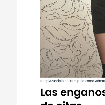
desplazandolo hacia el pelo como admitir
Las engano