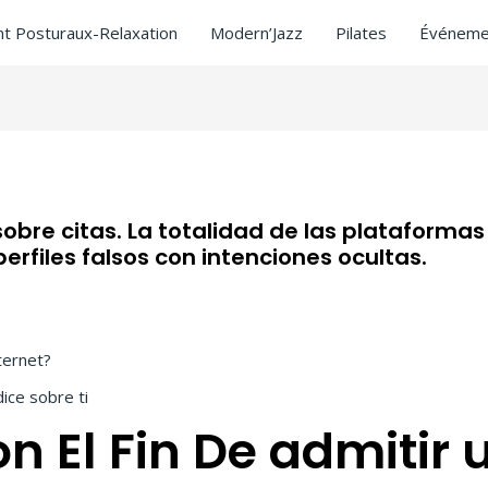
t Posturaux-Relaxation
Modern’Jazz
Pilates
Événeme
sobre citas. La totalidad de las plataforma
perfiles falsos con intenciones ocultas.
 criticas
/ Par
ASCL
ternet?
ice sobre ti
n El Fin De admitir