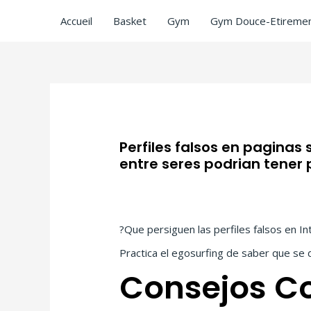
Accueil
Basket
Gym
Gym Douce-Etiremen
Perfiles falsos en paginas 
entre seres podri­an tener 
Laisser un commentaire
/
sitios de sexo
?Que persiguen las perfiles falsos en In
Practica el egosurfing de saber que se d
Consejos Co