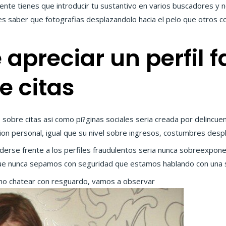
nte tienes que introducir tu sustantivo en varios buscadores y 
s saber que fotografias desplazandolo hacia el pelo que otros c
apreciar un perfil f
e citas
sobre citas asi­ como pi?ginas sociales seri­a creada por delincue
ion personal, igual que su nivel sobre ingresos, costumbres desp
erse frente a los perfiles fraudulentos seri­a nunca sobreexpon
e nunca sepamos con seguridad que estamos hablando con una ser
mo chatear con resguardo, vamos a observar