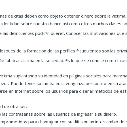
inas de citas deben como objeto obtener dinero sobre la victima.
 identidad sobre nuestro banco asi­ como otros muchos clases so
que las delincuentes podri?n querer. Conocer las motivaciones que
.
espues de la formacion de las perfiles fraudulentos son las pri?x
n De fabricar alarma en la sociedad. Es lo que se conoce como fake 
victima suplantando su identidad en pi?ginas sociales para manch
vos. Puede tener su familia en la venganza personal o en un ataq
rse en Internet sobre los usuarios para disenar metodos de est
d de otra ser.
mo las contrasenas sobre las usuarios de ingresar a su dinero.
omprometidos para chantajear con su difusion an intercambio de d